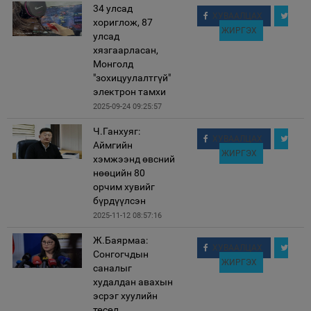
34 улсад
ХУВААЛЦАХ
хориглож, 87
ЖИРГЭХ
улсад
хязгаарласан,
Монголд
"зохицуулалтгүй"
электрон тамхи
2025-09-24 09:25:57
Ч.Ганхуяг:
ХУВААЛЦАХ
Аймгийн
ЖИРГЭХ
хэмжээнд өвсний
нөөцийн 80
орчим хувийг
бүрдүүлсэн
2025-11-12 08:57:16
Ж.Баярмаа:
ХУВААЛЦАХ
Сонгогчдын
ЖИРГЭХ
саналыг
худалдан авахын
эсрэг хуулийн
төсөл