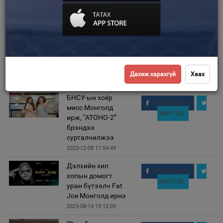
нэр биш
2025-11-06 10:37:54
Зурхай
Дэлхийн
ХУВААЛЦАХ
бизнесийн
ЖИРГЭХ
сонгодог 50
бүтээл Монголд
хэвлэгдлээ
Дахиж харахгүй
Хаах
2025-09-05 09:48:21
БНСУ-ын хоёр
ХУВААЛЦАХ
мисс Монголд
ЖИРГЭХ
ирж, “АТОНО-2”
брэндээ
сурталчилжээ
2025-12-08 11:54:49
Дэлхийн хип
ХУВААЛЦАХ
хопын домогт
ЖИРГЭХ
уран бүтээлч Fat
Joe Монголд ирнэ
2025-08-14 19:12:09