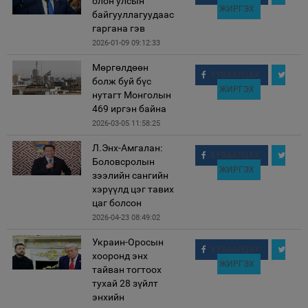
олон улсын
ЖИРГЭХ
байгууллагуудаас
гаргана гэв
2026-01-09 09:12:33
Мөргөлдөөн
ХУВААЛЦАХ
болж буй бүс
ЖИРГЭХ
нутагт Монголын
469 иргэн байна
2026-03-05 11:58:25
Л.Энх-Амгалан:
ХУВААЛЦАХ
Боловсролын
ЖИРГЭХ
зээлийн сангийн
хэрүүлд цэг тавих
цаг болсон
2026-04-23 08:49:02
Украин-Оросын
ХУВААЛЦАХ
хооронд энх
ЖИРГЭХ
тайван тогтоох
тухай 28 зүйлт
энхийн