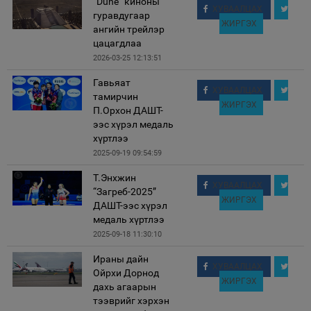
“Dune” киноны
ХУВААЛЦАХ
гуравдугаар
ЖИРГЭХ
ангийн трейлэр
цацагдлаа
2026-03-25 12:13:51
Гавьяат
ХУВААЛЦАХ
тамирчин
ЖИРГЭХ
П.Орхон ДАШТ-
ээс хүрэл медаль
хүртлээ
2025-09-19 09:54:59
Т.Энхжин
ХУВААЛЦАХ
“Загреб-2025”
ЖИРГЭХ
ДАШТ-ээс хүрэл
медаль хүртлээ
2025-09-18 11:30:10
Ираны дайн
ХУВААЛЦАХ
Ойрхи Дорнод
ЖИРГЭХ
дахь агаарын
тээврийг хэрхэн