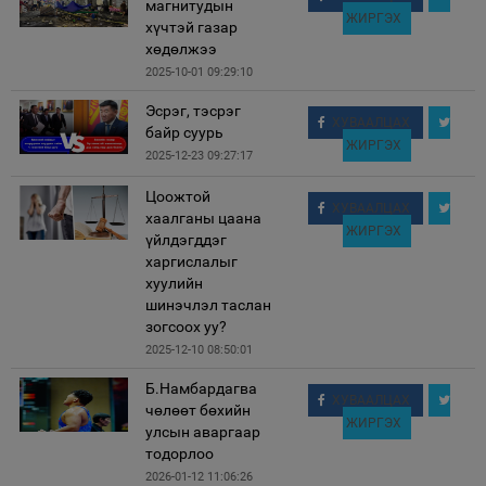
магнитудын
ЖИРГЭХ
хүчтэй газар
хөдөлжээ
2025-10-01 09:29:10
Эсрэг, тэсрэг
ХУВААЛЦАХ
байр суурь
ЖИРГЭХ
2025-12-23 09:27:17
Цоожтой
ХУВААЛЦАХ
хаалганы цаана
ЖИРГЭХ
үйлдэгддэг
харгислалыг
хуулийн
шинэчлэл таслан
зогсоох уу?
2025-12-10 08:50:01
Б.Намбардагва
ХУВААЛЦАХ
чөлөөт бөхийн
ЖИРГЭХ
улсын аваргаар
тодорлоо
2026-01-12 11:06:26