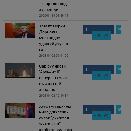
тохиролцоонд
хүрсэнгүй
2026-04-13 09:48:49
Трамп: Ойрхи
ХУВААЛЦАХ
Дорнодын
ЖИРГЭХ
мөргөлдөөн
удахгүй дуусна
гэв
2026-04-02 09:01:00
Сар руу нисэх
ХУВААЛЦАХ
"Артемис II"
ЖИРГЭХ
сансрын хөлөг
амжилттай
хөөрлөө
2026-04-02 10:30:34
Хуурамч архины
ХУВААЛЦАХ
нийлүүлэлтийн
ЖИРГЭХ
суваг “дижитал
жижиглэн”
хэлбэрт шилжсэн