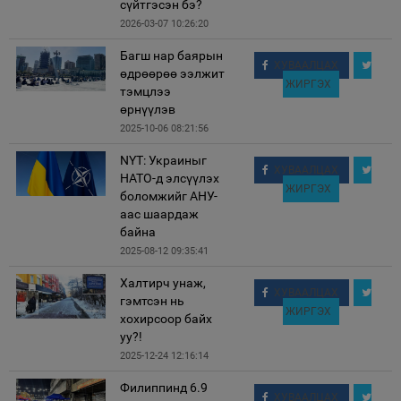
сүйтгэсэн бэ?
2026-03-07 10:26:20
Багш нар баярын
ХУВААЛЦАХ
өдрөөрөө ээлжит
ЖИРГЭХ
тэмцлээ
өрнүүлэв
2025-10-06 08:21:56
NYT: Украиныг
ХУВААЛЦАХ
НАТО-д элсүүлэх
ЖИРГЭХ
боломжийг АНУ-
аас шаардаж
байна
2025-08-12 09:35:41
Халтирч унаж,
ХУВААЛЦАХ
гэмтсэн нь
ЖИРГЭХ
хохирсоор байх
уу?!
2025-12-24 12:16:14
Филиппинд 6.9
ХУВААЛЦАХ