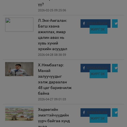
үү?
2026-02-25 09:25:06
Л.Энх-Амгалан:
ХУВААЛЦАХ
Багш хаана
ЖИРГЭХ
ажиллах, ямар
цалин авах нь
хувь хүний
эрхийн асуудал
2026-04-28 08:38:59
Х.Нямбаатар:
ХУВААЛЦАХ
Манай
ЖИРГЭХ
залуучуудыг
ээлж дараалан
48 цаг баривчилж
байна
2026-04-27 09:01:03
Хөдөөгийн
ХУВААЛЦАХ
эмэгтэйчүүдийн
ЖИРГЭХ
үүрч байгаа хүнд
ачаа