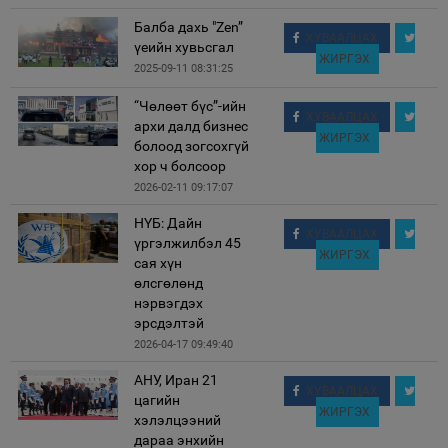
Балба дахь "Zen”
ХУВААЛЦАХ
үеийн хувьсгал
ЖИРГЭХ
2025-09-11 08:31:25
“Чөлөөт бүс”-ийн
ХУВААЛЦАХ
архи далд бизнес
ЖИРГЭХ
болоод зогсохгүй
хор ч болсоор
2026-02-11 09:17:07
НҮБ: Дайн
ХУВААЛЦАХ
үргэлжилбэл 45
ЖИРГЭХ
сая хүн
өлсгөлөнд
нэрвэгдэх
эрсдэлтэй
2026-04-17 09:49:40
АНУ, Иран 21
ХУВААЛЦАХ
цагийн
ЖИРГЭХ
хэлэлцээний
дараа энхийн