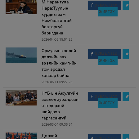
М.Нарантуяа-
ХУВААЛЦАХ
Нара:Туулын
ЖИРГЭХ
хурдны зам
Нямбаатартай
баатаргүй
баригдана
2026-04-08 15:01:25
Ормузын хоолой
ХУВААЛЦАХ
дэлхийн зах
ЖИРГЭХ
зээлийн хамгийн
том эрсдэл
хэвээр байна
2026-05-11 09:27:26
НҮБ-ын Аюулгүйн
ХУВААЛЦАХ
зөвлөл хуралдсан
ЖИРГЭХ
ч тодорхой
шийдвэр
гаргасангүй
2026-03-04 09:35:34
Дэлхий