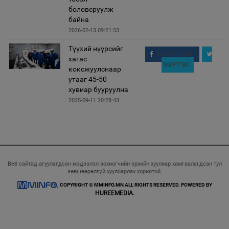
боловсруулж
байна
2026-02-13 09:21:33
Түүхий нүүрсийг
ХУВААЛЦАХ
хагас
ЖИРГЭХ
коксжуулснаар
утааг 45-50
хувиар бууруулна
2025-09-11 20:28:43
Веб сайтад агуулагдсан мэдээлэл зохиогчийн эрхийн хуулиар хамгаалагдсан тул
зөвшөөрөлгүй хуулбарлах хориотой.
COPYRIGHT © MMINFO.MN ALL RIGHTS RESERVED. POWERED BY
HUREEMEDIA.