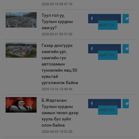
2026-05-18 08:47:10
Туул гол уу,
ХУВААЛЦАХ
Туулын хурдны
ЖИРГЭХ
зам уу?
2026-03-31 09:37:35
Газар доогуурх
ХУВААЛЦАХ
хамгийн урт,
ЖИРГЭХ
хамгийн гүн
автозамын
туннелийн явц 50
хувьтай
үргэлжилж байна
2025-12-16 10:49:44
Б.Жаргалан:
ХУВААЛЦАХ
Туулын хурдны
ЖИРГЭХ
замын төсөл дээр
хууль бус зүйл
олон байна
2026-04-03 10:02:00