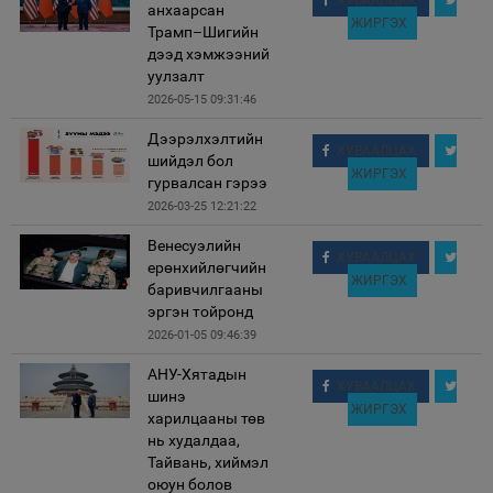
ХУВААЛЦАХ
анхаарсан
ЖИРГЭХ
Трамп–Шигийн
дээд хэмжээний
уулзалт
2026-05-15 09:31:46
Дээрэлхэлтийн
ХУВААЛЦАХ
шийдэл бол
ЖИРГЭХ
гурвалсан гэрээ
2026-03-25 12:21:22
Венесуэлийн
ХУВААЛЦАХ
ерөнхийлөгчийн
ЖИРГЭХ
баривчилгааны
эргэн тойронд
2026-01-05 09:46:39
АНУ-Хятадын
ХУВААЛЦАХ
шинэ
ЖИРГЭХ
харилцааны төв
нь худалдаа,
Тайвань, хиймэл
оюун болов