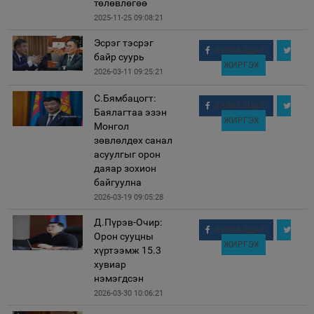
төлөвлөгөө
2025-11-25 09:08:21
Эсрэг тэсрэг
ХУВААЛЦАХ
байр суурь
ЖИРГЭХ
2026-03-11 09:25:21
С.Бямбацогт:
ХУВААЛЦАХ
Баялагтаа эзэн
ЖИРГЭХ
Монгол
зөвлөлдөх санал
асуулгыг орон
даяар зохион
байгуулна
2026-03-19 09:05:28
Д.Пүрэв-Очир:
ХУВААЛЦАХ
Орон сууцны
ЖИРГЭХ
хүртээмж 15.3
хувиар
нэмэгдсэн
2026-03-30 10:06:21