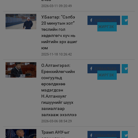
2026-03-11 09:20:49
У.Баатар: “Сэлбэ
ХУВААЛЦАХ
20 минутын хот”
ЖИРГЭХ
төслийн гол
хөдөлгөгч хүч нь
нийтийн эрх ашиг
юм
2025-11-18 10:26:42
О.Алтангэрэл:
ХУВААЛЦАХ
Ерөнхийлөгчийн
ЖИРГЭХ
сонгуульд
өрсөлдөхөө
мэдэгдсэн
Н.Алтанхуяг
гишүүнийг шүүх
захиалгаар
залхааж эхэллээ
2026-03-06 08:54:29
Трамп АНУ-ыг
ХУВААЛЦАХ