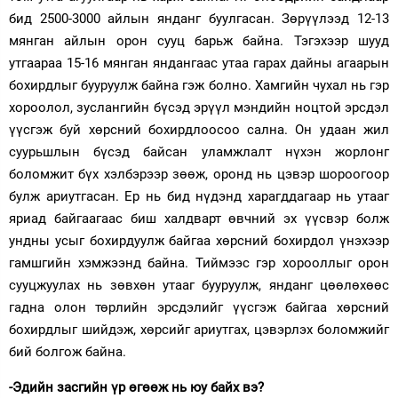
бид 2500-3000 айлын янданг буулгасан. Зөрүүлээд 12-13
мянган айлын орон сууц барьж байна. Тэгэхээр шууд
утгаараа 15-16 мянган яндангаас утаа гарах дайны агаарын
бохирдлыг бууруулж байна гэж болно. Хамгийн чухал нь гэр
хороолол, зуслангийн бүсэд эрүүл мэндийн ноцтой эрсдэл
үүсгэж буй хөрсний бохирдлоосоо сална. Он удаан жил
суурьшлын бүсэд байсан уламжлалт нүхэн жорлонг
боломжит бүх хэлбэрээр зөөж, оронд нь цэвэр шороогоор
булж ариутгасан. Ер нь бид нүдэнд харагддагаар нь утааг
яриад байгаагаас биш халдварт өвчний эх үүсвэр болж
ундны усыг бохирдуулж байгаа хөрсний бохирдол үнэхээр
гамшгийн хэмжээнд байна. Тиймээс гэр хорооллыг орон
сууцжуулах нь зөвхөн утааг бууруулж, янданг цөөлөхөөс
гадна олон төрлийн эрсдэлийг үүсгэж байгаа хөрсний
бохирдлыг шийдэж, хөрсийг ариутгах, цэвэрлэх боломжийг
бий болгож байна.
-Эдийн засгийн үр өгөөж нь юу байх вэ?