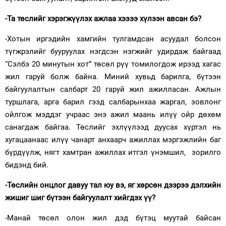
-Та төслийг хэрэгжүүлэх ажлаа хэзээ хүлээн авсан бэ?
-Хотын иргэдийн хамгийн тулгамдсан асуудал болсон
түгжрэлийг бууруулах нэгдсэн нэгжийг удирдаж байгаад
“Сэлбэ 20 минутын хот” төсөл рүү томилогдож ирээд хагас
жил гаруй болж байна. Миний хувьд барилга, бүтээн
байгуулалтын салбарт 20 гаруй жил ажилласан. Ажлын
туршлага, арга барил гээд салбарынхаа жаргал, зовлонг
ойлгож мэддэг учраас энэ ажил маань илүү ойр дөхөм
санагдаж байгаа. Төслийг эхлүүлээд дуусах хүртэл нь
хугацаанаас илүү чанарт анхаарч ажиллах мэргэжлийн баг
бүрдүүлж, нягт хамтран ажиллах итгэл үнэмшил, зорилго
бидэнд бий.
-Төслийн онцлог давуу тал юу вэ, яг хөрсөн дээрээ дэлхийн
жишиг шиг бүтээн байгуулалт хийгдэх үү?
-Манай төсөл олон жил дэд бүтэц муутай байсан