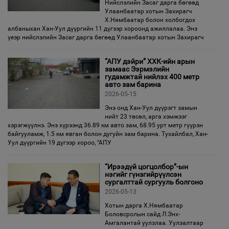
Нийслэлийн Засаг дарга бөгөөд
Улаанбаатар хотын Захирагч
Х.Нямбаатар болон холбогдох
албаныхан Хан-Уул дүүргийн 11 дүгээр хороонд ажиллалаа. Энэ
үеэр нийслэлийн Засаг дарга бөгөөд Улаанбаатар хотын Захирагч
“АПУ дэйри” ХХК-ийн арын
замаас Ээрмэлийн
гудамжтай нийлэх 400 метр
авто зам барина
2026-05-15
Энэ онд Хан-Уул дүүрэгт замын
нийт 23 төсөл, арга хэмжээг
хэрэгжүүлнэ. Энэ хүрээнд 36.89 км авто зам, 68.95 урт метр гүүрэн
байгууламж, 1.5 км явган болон дугуйн зам барина. Тухайлбал, Хан-
Уул дүүргийн 19 дүгээр хороо, “АПУ
“Ирээдүй цогцолбор”-ын
нэгийг гүнзгийрүүлсэн
сургалттай сургууль болгоно
2026-05-13
Хотын дарга Х.Нямбаатар
Боловсролын сайд Л.Энх-
Амгалантай уулзлаа. Уулзалтаар