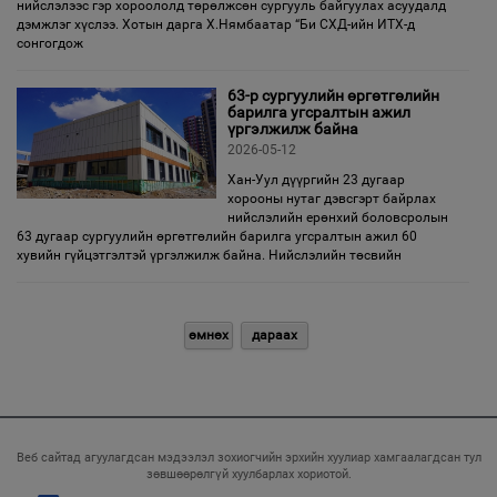
нийслэлээс гэр хороололд төрөлжсөн сургууль байгуулах асуудалд
дэмжлэг хүслээ. Хотын дарга Х.Нямбаатар “Би СХД-ийн ИТХ-д
сонгогдож
63-р сургуулийн өргөтгөлийн
барилга угсралтын ажил
үргэлжилж байна
2026-05-12
Хан-Уул дүүргийн 23 дугаар
хорооны нутаг дэвсгэрт байрлах
нийслэлийн ерөнхий боловсролын
63 дугаар сургуулийн өргөтгөлийн барилга угсралтын ажил 60
хувийн гүйцэтгэлтэй үргэлжилж байна. Нийслэлийн төсвийн
өмнөх
дараах
Веб сайтад агуулагдсан мэдээлэл зохиогчийн эрхийн хуулиар хамгаалагдсан тул
зөвшөөрөлгүй хуулбарлах хориотой.