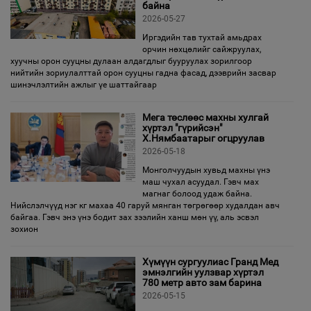
байна
2026-05-27
Иргэдийн тав тухтай амьдрах
орчин нөхцөлийг сайжруулах,
хуучны орон сууцны дулаан алдагдлыг бууруулах зорилгоор
нийтийн зориулалттай орон сууцны гадна фасад, дээврийн засвар
шинэчлэлтийн ажлыг үе шаттайгаар
Мега төслөөс махны хулгай
хүртэл "гүрийсэн"
Х.Нямбаатарыг огцруулав
2026-05-18
Монголчуудын хувьд махны үнэ
маш чухал асуудал. Гэвч мах
магнаг болоод удаж байна.
Нийслэлчүүд нэг кг махаа 40 гаруй мянган төгрөгөөр худалдан авч
байгаа. Гэвч энэ үнэ бодит зах зээлийн ханш мөн үү, аль эсвэл
зохион
Хүмүүн сургуулиас Гранд Мед
эмнэлгийн уулзвар хүртэл
780 метр авто зам барина
2026-05-15