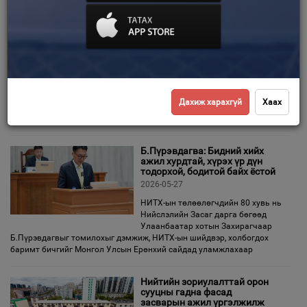
Нийслэлийн Онцгой
Зурхай
комиссын 2026 оны
анхдугаар хуралдаан боллоо
2026-06-04
Нийслэлийн Онцгой комиссын 2026
оны анхдугаар хуралдаан боллоо.
Хуралдаанаар Улаанбаатар хотын
Дахиж харахгүй
Хаах
үерийн хариу арга хэмжээний бэлэн байдал, хэрэгжүүлж буй арга
хэмжээ, гол, усны ослоос урьдчилан сэргийлэх, хяналт
Б.Пүрэвдагва: Бидний хийх
ажил хурдтай, хүрэх үр дүн
тодорхой, бодитой байх ёстой
2026-05-27
НИТХ-ын төлөөлөгчдийн 80 хувь нь
Нийслэлийн Засаг дарга бөгөөд
Улаанбаатар хотын Захирагчаар
Б.Пүрэвдагвыг томилохыг дэмжиж, НИТХ-ын шийдвэр, холбогдох
баримт бичгийг Монгол Улсын Ерөнхий сайдад уламжлахаар
Нийтийн зориулалттай орон
сууцны гадна фасад
засварын ажил үргэлжилж