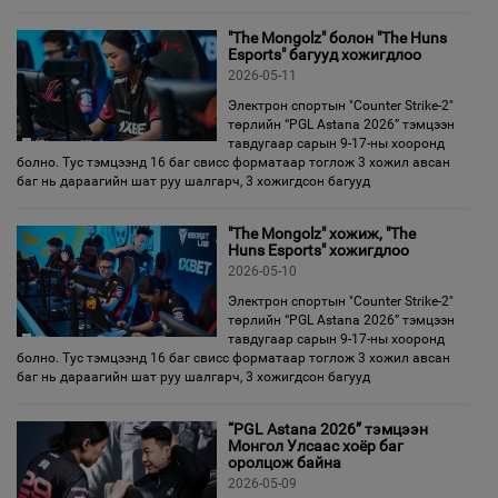
"The Mongolz" болон "The Huns
Esports" багууд хожигдлоо
2026-05-11
Электрон спортын "Counter Strike-2"
төрлийн “PGL Astana 2026” тэмцээн
тавдугаар сарын 9-17-ны хооронд
болно. Тус тэмцээнд 16 баг свисс форматаар тоглож 3 хожил авсан
баг нь дараагийн шат руу шалгарч, 3 хожигдсон багууд
"The Mongolz" хожиж, "The
Huns Esports" хожигдлоо
2026-05-10
Электрон спортын "Counter Strike-2"
төрлийн “PGL Astana 2026” тэмцээн
тавдугаар сарын 9-17-ны хооронд
болно. Тус тэмцээнд 16 баг свисс форматаар тоглож 3 хожил авсан
баг нь дараагийн шат руу шалгарч, 3 хожигдсон багууд
“PGL Astana 2026” тэмцээн
Монгол Улсаас хоёр баг
оролцож байна
2026-05-09