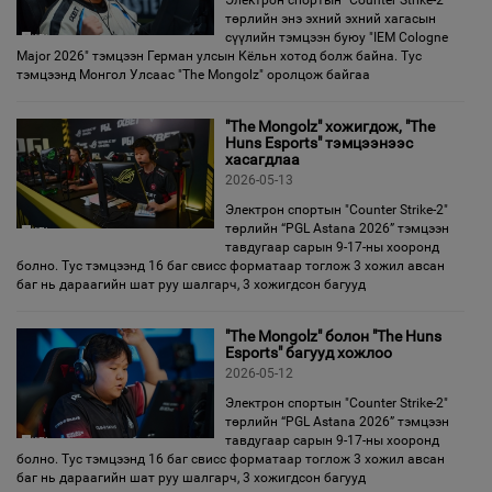
Электрон спортын "Counter Strike-2"
төрлийн энэ эхний эхний хагасын
сүүлийн тэмцээн буюу "IEM Cologne
Major 2026" тэмцээн Герман улсын Кёльн хотод болж байна. Тус
тэмцээнд Монгол Улсаас "The Mongolz" оролцож байгаа
"The Mongolz" хожигдож, "The
Huns Esports" тэмцээнээс
хасагдлаа
2026-05-13
Электрон спортын "Counter Strike-2"
төрлийн “PGL Astana 2026” тэмцээн
тавдугаар сарын 9-17-ны хооронд
болно. Тус тэмцээнд 16 баг свисс форматаар тоглож 3 хожил авсан
баг нь дараагийн шат руу шалгарч, 3 хожигдсон багууд
"The Mongolz" болон "The Huns
Esports" багууд хожлоо
2026-05-12
Электрон спортын "Counter Strike-2"
төрлийн “PGL Astana 2026” тэмцээн
тавдугаар сарын 9-17-ны хооронд
болно. Тус тэмцээнд 16 баг свисс форматаар тоглож 3 хожил авсан
баг нь дараагийн шат руу шалгарч, 3 хожигдсон багууд