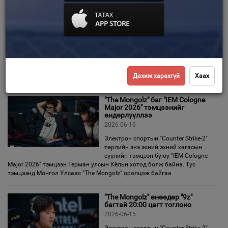
Mzinho буюу Б.Аюуш
BC.Game-ийн тоглогч боллоо
Зурхай
2026-07-10
Элекстрон тоглоосын CS2-ын
тоглогч Б.Аюуш буюу mzinho
BC.Game багийн 5 дахь тоглогчоор
орсоныг удирдлагууд албан ёсоор зарлалаа. Түүнийг албан ёсоор
The Mongolz багаас худалдаж авсан байна. Тэрбээр 19 настай
бөгөөд
Дахиж харахгүй
Хаах
"The Mongolz" баг "IEM Cologne
Major 2026" тэмцээнийг
өндөрлүүллээ
2026-06-16
Электрон спортын "Counter Strike-2"
төрлийн энэ эхний эхний хагасын
сүүлийн тэмцээн буюу "IEM Cologne
Major 2026" тэмцээн Герман улсын Кёльн хотод болж байна. Тус
тэмцээнд Монгол Улсаас "The Mongolz" оролцож байгаа
"The Mongolz" өнөөдөр "9z"
багтай 20:00 цагт тоглоно
2026-06-15