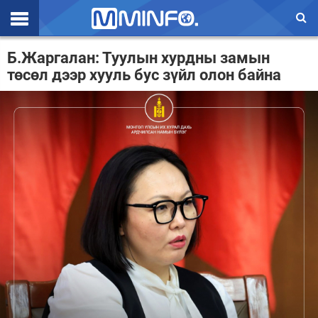
Эхлэл
Б.Жаргалан: Туулын хурдны замын
төсөл дээр хууль бус зүйл олон байна
Цаг агаар
Валют ханш
Улс төр
Эдийн засаг
Үзэл бодол
Спорт
Нийгэм
Дэлхий
Энтертайнмэнт