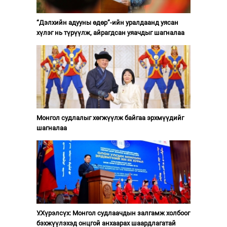
“Дэлхийн адууны өдөр”-ийн уралдаанд уясан
хүлэг нь түрүүлж, айрагдсан уяачдыг шагналаа
Монгол судлалыг хөгжүүлж байгаа эрхмүүдийг
шагналаа
У.Хүрэлсүх: Монгол судлаачдын залгамж холбоог
бэхжүүлэхэд онцгой анхаарах шаардлагатай