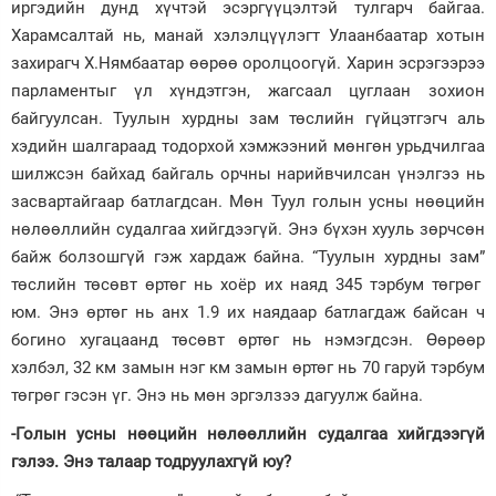
иргэдийн дунд хүчтэй эсэргүүцэлтэй тулгарч байгаа.
Харамсалтай нь, манай хэлэлцүүлэгт Улаанбаатар хотын
захирагч Х.Нямбаатар өөрөө оролцоогүй. Харин эсрэгээрээ
парламентыг үл хүндэтгэн, жагсаал цуглаан зохион
байгуулсан. Туулын хурдны зам төслийн гүйцэтгэгч аль
хэдийн шалгараад тодорхой хэмжээний мөнгөн урьдчилгаа
шилжсэн байхад байгаль орчны нарийвчилсан үнэлгээ нь
засвартайгаар батлагдсан. Мөн Туул голын усны нөөцийн
нөлөөллийн судалгаа хийгдээгүй. Энэ бүхэн хууль зөрчсөн
байж болзошгүй гэж хардаж байна. “Туулын хурдны зам”
төслийн төсөвт өртөг нь хоёр их наяд 345 тэрбум төгрөг
юм. Энэ өртөг нь анх 1.9 их наядаар батлагдаж байсан ч
богино хугацаанд төсөвт өртөг нь нэмэгдсэн. Өөрөөр
хэлбэл, 32 км замын нэг км замын өртөг нь 70 гаруй тэрбум
төгрөг гэсэн үг. Энэ нь мөн эргэлзээ дагуулж байна.
-Голын усны нөөцийн нөлөөллийн судалгаа хийгдээгүй
гэлээ. Энэ талаар тодруулахгүй юу?