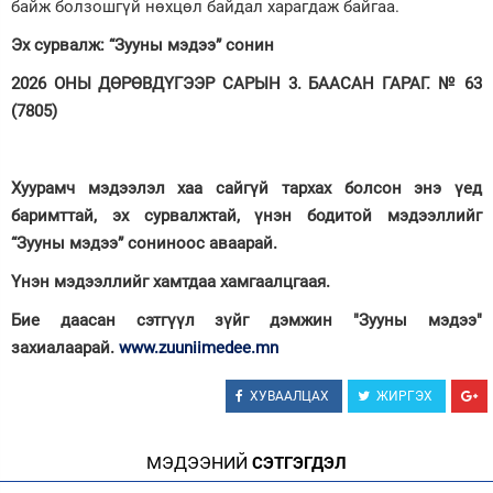
байж болзошгүй нөхцөл байдал харагдаж байгаа.
Эх сурвалж: “Зууны мэдээ” сонин
2026 ОНЫ ДӨРӨВДҮГЭЭР САРЫН 3. БААСАН ГАРАГ. № 63
(7805)
Хуурамч мэдээлэл хаа сайгүй тархах болсон энэ үед
баримттай, эх сурвалжтай, үнэн бодитой мэдээллийг
“Зууны мэдээ” сониноос аваарай.
Үнэн мэдээллийг хамтдаа хамгаалцгаая.
Бие даасан сэтгүүл зүйг дэмжин "Зууны мэдээ"
захиалаарай.
www.zuuniimedee.mn
ХУВААЛЦАХ
ЖИРГЭХ
МЭДЭЭНИЙ
СЭТГЭГДЭЛ