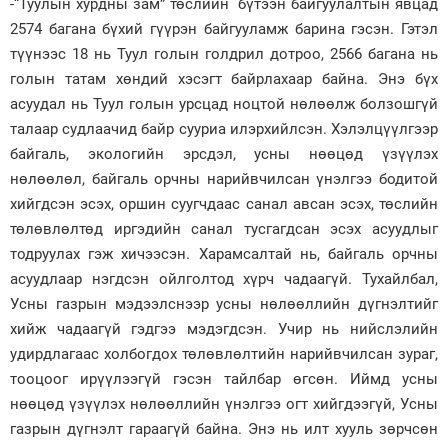
-“Туулын хурдны зам” төслийн бүтээн байгуулалтын явцад
2574 багана бүхий гүүрэн байгууламж барина гэсэн. Гэтэл
түүнээс 18 нь Туул голын голдрил дотроо, 2566 багана нь
голын татам хөндий хэсэгт байрлахаар байна. Энэ бүх
асуудал нь Туул голын урсцад ноцтой нөлөөлж болзошгүй
талаар судлаачид байр сууриа илэрхийлсэн. Хэлэлцүүлгээр
байгаль, экологийн эрсдэл, усны нөөцөд үзүүлэх
нөлөөлөл, байгаль орчны нарийвчилсан үнэлгээ бодитой
хийгдсэн эсэх, оршин суугчдаас санал авсан эсэх, төслийн
төлөвлөлтөд иргэдийн санал тусгагдсан эсэх асуудлыг
тодруулах гэж хичээсэн. Харамсалтай нь, байгаль орчны
асуудлаар нэгдсэн ойлголтод хүрч чадаагүй. Тухайлбал,
Усны газрын мэдээлснээр усны нөлөөллийн дүгнэлтийг
хийж чадаагүй гэдгээ мэдэгдсэн. Учир нь нийслэлийн
удирдлагаас холбогдох төлөвлөлтийн нарийвчилсан зураг,
тооцоог ирүүлээгүй гэсэн тайлбар өгсөн. Иймд усны
нөөцөд үзүүлэх нөлөөллийн үнэлгээ огт хийгдээгүй, Усны
газрын дүгнэлт гараагүй байна. Энэ нь илт хууль зөрчсөн