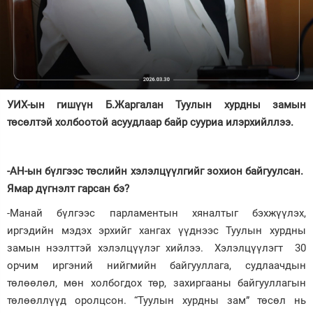
Зурхай
УИХ-ын гишүүн Б.Жаргалан Туулын хурдны замын
төсөлтэй холбоотой асуудлаар байр сууриа илэрхийллээ.
-АН-ын бүлгээс төслийн хэлэлцүүлгийг зохион байгуулсан.
Ямар дүгнэлт гарсан бэ?
-Манай бүлгээс парламентын хяналтыг бэхжүүлэх,
иргэдийн мэдэх эрхийг хангах үүднээс Туулын хурдны
замын нээлттэй хэлэлцүүлэг хийлээ. Хэлэлцүүлэгт 30
орчим иргэний нийгмийн байгууллага, судлаачдын
төлөөлөл, мөн холбогдох төр, захиргааны байгууллагын
төлөөллүүд оролцсон. “Туулын хурдны зам” төсөл нь