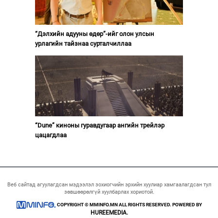
“Дэлхийн адууны өдөр”-ийг олон улсын
урлагийн тайзнаа сурталчиллаа
“Dune” киноны гуравдугаар ангийн трейлэр
цацагдлаа
Веб сайтад агуулагдсан мэдээлэл зохиогчийн эрхийн хуулиар хамгаалагдсан тул
зөвшөөрөлгүй хуулбарлах хориотой.
COPYRIGHT © MMINFO.MN ALL RIGHTS RESERVED. POWERED BY
HUREEMEDIA.