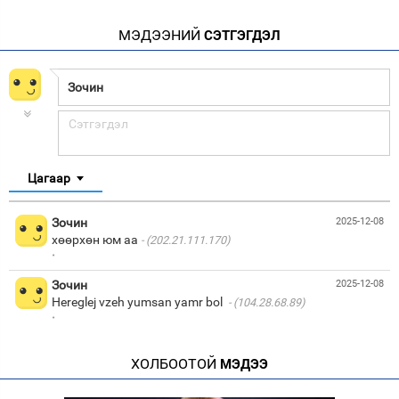
МЭДЭЭНИЙ
СЭТГЭГДЭЛ
Цагаар
Зочин
2025-12-08
хөөрхөн юм аа
(202.21.111.170)
·
Зочин
2025-12-08
Hereglej vzeh yumsan yamr bol
(104.28.68.89)
·
ХОЛБООТОЙ
МЭДЭЭ