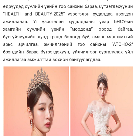
өдрүүдэд сүүлийн үеийн гоо сайхны бараа, бүтээгдэхүүний
Зурхай
“HEALTH and BEAUTY-2025” үзэсгэлэн худалдаа нээгдэн
ажиллалаа. Уг үзэсгэлэн худалдааны үеэр БНСУ-ын
хамгийн сүүлийн үеийн “моодонд” ороод байгаа,
бүсгүйчүүдийн дунд трэнд болоод буй, эмзэг мэдрэмтгий
арьс арчилгаа, эмчилгээний гоо сайхны “АТОНО-2”
брэндийн бараа бүтээгдэхүүн, үйлчилгээг сурталчлах үйл
ажиллагаа амжилттай зохион байгуулагдлаа.