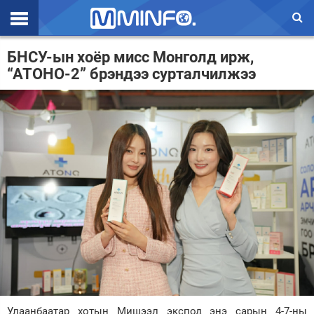
Эхлэл
БНСУ-ын хоёр мисс Монголд ирж,
“АТОНО-2” брэндээ сурталчилжээ
Цаг агаар
Валют ханш
Улс төр
Эдийн засаг
Үзэл бодол
Спорт
Нийгэм
Дэлхий
Энтертайнмэнт
Улаанбаатар хотын Мишээл экспод энэ сарын 4-7-ны