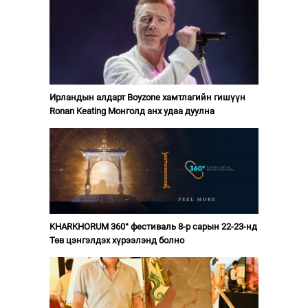
Ирландын алдарт Boyzone хамтлагийн гишүүн
Ronan Keating Монголд анх удаа дуулна
KHARKHORUM 360° фестиваль 8-р сарын 22-23-нд
Төв цэнгэлдэх хүрээлэнд болно