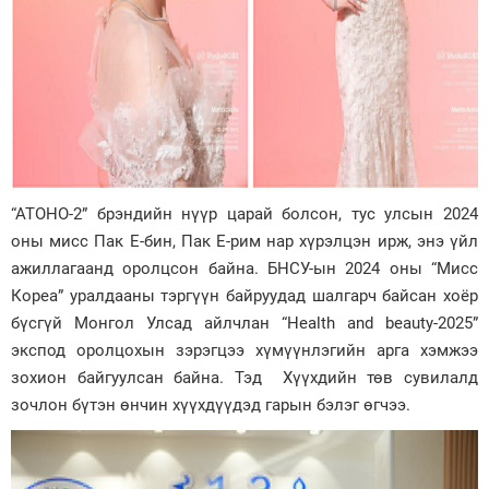
“АТОНО-2” брэндийн нүүр царай болсон, тус улсын 2024
оны мисс Пак Е-бин, Пак Е-рим нар хүрэлцэн ирж, энэ үйл
ажиллагаанд оролцсон байна. БНСУ-ын 2024 оны “Мисс
Кореа” уралдааны тэргүүн байруудад шалгарч байсан хоёр
бүсгүй Монгол Улсад айлчлан “Health and beauty-2025”
экспод оролцохын зэрэгцээ хүмүүнлэгийн арга хэмжээ
зохион байгуулсан байна. Тэд Хүүхдийн төв сувилалд
зочлон бүтэн өнчин хүүхдүүдэд гарын бэлэг өгчээ.