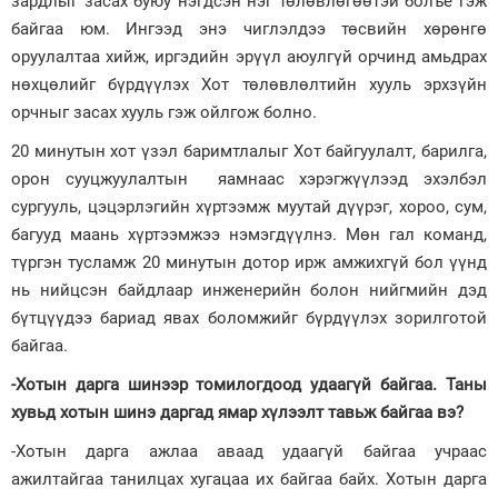
зардлыг засах буюу нэгдсэн нэг төлөвлөгөөтэй болъё гэж
байгаа юм. Ингээд энэ чиглэлдээ төсвийн хөрөнгө
оруулалтаа хийж, иргэдийн эрүүл аюулгүй орчинд амьдрах
нөхцөлийг бүрдүүлэх Хот төлөвлөлтийн хууль эрхзүйн
орчныг засах хууль гэж ойлгож болно.
20 минутын хот үзэл баримтлалыг Хот байгуулалт, барилга,
орон сууцжуулалтын яамнаас хэрэгжүүлээд эхэлбэл
сургууль, цэцэрлэгийн хүртээмж муутай дүүрэг, хороо, сум,
багууд маань хүртээмжээ нэмэгдүүлнэ. Мөн гал команд,
түргэн тусламж 20 минутын дотор ирж амжихгүй бол үүнд
нь нийцсэн байдлаар инженерийн болон нийгмийн дэд
бүтцүүдээ бариад явах боломжийг бүрдүүлэх зорилготой
байгаа.
-Хотын дарга шинээр томилогдоод удаагүй байгаа. Таны
хувьд хотын шинэ даргад ямар хүлээлт тавьж байгаа вэ?
-Хотын дарга ажлаа аваад удаагүй байгаа учраас
ажилтайгаа танилцах хугацаа их байгаа байх. Хотын дарга