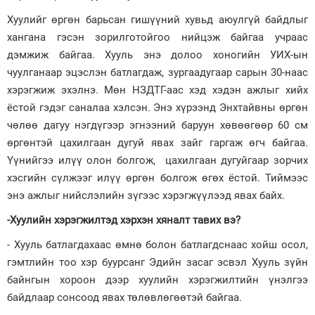
Хуулийг өргөн барьсан гишүүний хувьд аюулгүй байдлыг
хангана гэсэн зорилготойгоо нийцэж байгаа учраас
дэмжиж байгаа. Хууль энэ долоо хоногийн УИХ-ын
чуулганаар эцэслэн батлагдаж, зургаадугаар сарын 30-наас
хэрэгжиж эхэлнэ. Мөн НЗДТГ-аас хэд хэдэн ажлыг хийх
ёстой гэдэг саналаа хэлсэн. Энэ хүрээнд Энхтайвны өргөн
чөлөө дагуу нэгдүгээр эгнээний баруун хөвөөгөөр 60 см
өргөнтэй цахилгаан дугуй явах зайг гаргаж өгч байгаа.
Үүнийгээ илүү олон болгож, цахилгаан дугуйгаар зорчих
хэсгийн сүлжээг илүү өргөн болгож өгөх ёстой. Тиймээс
энэ ажлыг нийслэлийн зүгээс хэрэгжүүлээд явах байх.
-Хуулийн хэрэгжилтэд хэрхэн хяналт тавих вэ?
- Хууль батлагдахаас өмнө болон батлагдснаас хойш осол,
гэмтлийн тоо хэр буурсанг Эдийн засаг эсвэл Хууль зүйн
байнгын хороон дээр хуулийн хэрэгжилтийн үнэлгээ
байдлаар сонсоод явах төлөвлөгөөтэй байгаа.