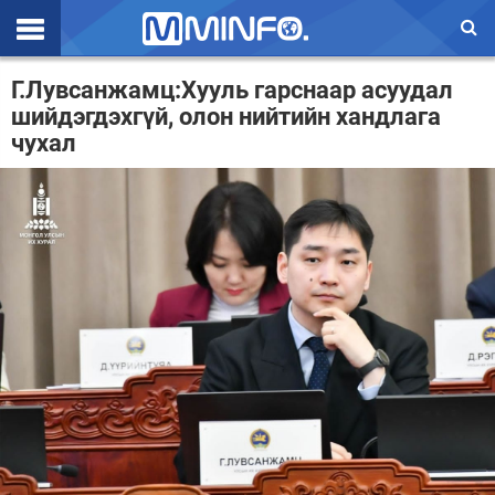
Эхлэл
Г.Лувсанжамц:Хууль гарснаар асуудал
шийдэгдэхгүй, олон нийтийн хандлага
Цаг агаар
чухал
Валют ханш
Улс төр
Эдийн засаг
Үзэл бодол
Спорт
Нийгэм
Дэлхий
Энтертайнмэнт