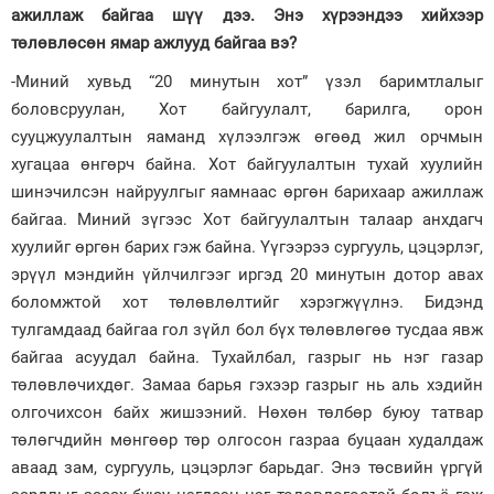
ажиллаж байгаа шүү дээ. Энэ хүрээндээ хийхээр
төлөвлөсөн ямар ажлууд байгаа вэ?
-Миний хувьд “20 минутын хот” үзэл баримтлалыг
боловсруулан, Хот байгуулалт, барилга, орон
сууцжуулалтын яаманд хүлээлгэж өгөөд жил орчмын
хугацаа өнгөрч байна. Хот байгуулалтын тухай хуулийн
шинэчилсэн найруулгыг яамнаас өргөн барихаар ажиллаж
байгаа. Миний зүгээс Хот байгуулалтын талаар анхдагч
хуулийг өргөн барих гэж байна. Үүгээрээ сургууль, цэцэрлэг,
эрүүл мэндийн үйлчилгээг иргэд 20 минутын дотор авах
боломжтой хот төлөвлөлтийг хэрэгжүүлнэ. Бидэнд
тулгамдаад байгаа гол зүйл бол бүх төлөвлөгөө тусдаа явж
байгаа асуудал байна. Тухайлбал, газрыг нь нэг газар
төлөвлөчихдөг. Замаа барья гэхээр газрыг нь аль хэдийн
олгочихсон байх жишээний. Нөхөн төлбөр буюу татвар
төлөгчдийн мөнгөөр төр олгосон газраа буцаан худалдаж
аваад зам, сургууль, цэцэрлэг барьдаг. Энэ төсвийн үргүй