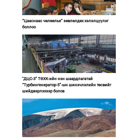
“Цааснаас чөлөөлье” зөвлөлдөх хэлэлцүүлэг
боллоо
"ДЦС-3” ТӨХК-ийн нэн шаардлагатай
“Турбингенератор-5”-ын шинэчлэлийн төсвийг
шийдвэрлэхээр болов