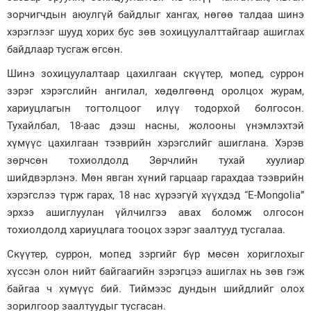
зорчигчдын аюулгүй байдлыг хангах, нөгөө талдаа шинэ
хэрэглээг шууд хорих бус зөв зохицуулалттайгаар ашиглах
байдлаар тусгаж өгсөн.
Шинэ зохицуулалтаар цахилгаан скүүтер, мопед, суррон
зэрэг хэрэгслийн ангилал, хөдөлгөөнд оролцох журам,
хариуцлагын тогтолцоог илүү тодорхой болгосон.
Тухайлбал, 18-аас дээш насны, жолооны үнэмлэхтэй
хүмүүс цахилгаан тээврийн хэрэгслийг ашиглана. Хэрэв
зөрчсөн тохиолдолд Зөрчлийн тухай хуулиар
шийдвэрлэнэ. Мөн явган хүний гарцаар гарахдаа тээврийн
хэрэгслээ түрж гарах, 18 нас хүрээгүй хүүхдэд “E-Mongolia”
эрхээ ашиглуулан үйлчилгээ авах боломж олгосон
тохиолдолд хариуцлага тооцох зэрэг заалтууд тусгалаа.
Скүүтер, суррон, мопед зэргийг бүр мөсөн хориглохыг
хүссэн олон нийт байгаагийн зэрэгцээ ашиглах нь зөв гэж
байгаа ч хүмүүс бий. Тиймээс дундын шийдлийг олох
зорилгоор заалтуудыг тусгасан.