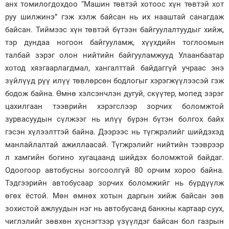
анх томилогдохдоо “Машин төвтэй хотоос хүн төвтэй хот
руу шилжинэ” гэж хэлж байсан нь их нааштай санагдаж
байсан. Тиймээс хүн төвтэй бүтээн байгуулалтуудыг хийж,
тэр дундаа ногоон байгууламж, хүүхдийн тоглоомын
талбай зэрэг олон нийтийн байгууламжууд Улаанбаатар
хотод хязгаарлагдмал, хангалттай байдаггүй учраас энэ
зүйлүүд рүү илүү төвлөрсөн бодлогыг хэрэгжүүлээсэй гэж
бодож байна. Өмнө хэлсэнчлэн дугуй, скүүтер, мопед зэрэг
цахилгаан тээврийн хэрэгслээр зорчих боломжтой
зурвасуудын сүлжээг нь илүү бүрэн бүтэн болгох байх
гэсэн хүлээлттэй байна. Дээрээс нь түгжрэлийг шийдэхэд
манлайлалтай ажиллаасай. Түгжрэлийг нийтийн тээврээр
л хамгийн богино хугацаанд шийдэх боломжтой байдаг.
Одоогоор автобусны зогсоолгүй 80 орчим хороо байна.
Тэдгээрийн автобусаар зорчих боломжийг нь бүрдүүлж
өгөх ёстой. Мөн өмнөх хотын даргын хийж байсан зөв
зохистой ажлуудын нэг нь автобусанд банкны картаар суух,
чиглэлийг зөвхөн хүснэгтээр үзүүлдэг байсан бол газрын