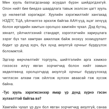
Мөн хууль батлагдсанаар асуудал бүрэн шийдэгдэхгүй.
Олон нийт бие биедээ шаардлага тавьж эхэлсэн цагт хууль
үр нөлөөтэй хэрэгждэг. Хуулийн хэрэгжилтийг хангахад
НЗДТГ, ТЦА, үйлчилгээ эрхэлж байгаа ААН-үүд, эцэг эхчүүд
болон иргэдийн хамтын оролцоо хамгийн чухал. Дэд бүтэц,
хяналт, үйлчилгээний стандарт, хэрэглэгчийн хариуцлага
зэрэг бүх тал хамтран ажиллаж байж энэхүү зохицуулалт
бодит үр дүнд хүрч, бүх хүнд аюулгүй орчныг бүрдүүлэх
боломжтой.
Эдгээр өөрчлөлтийг торгууль, шийтгэлийн арга хэмжээ
гэхээсээ илүү явган зорчигчид болон нийт замын
хөдөлгөөнд оролцогчдод аюулгүй орчныг бүрдүүлэхэд
чиглэсэн алхам гэж ойлгож хүлээн аваасай гэж хүсэж
байна.
-Тус хууль хэрэгжсэнээр ямар үр дүнд хүрнэ гэсэн
хүлээлттэй байгаа вэ?
Хамгийн чухал үр дүн бол явган зорчигчид аюулгүй, санаа