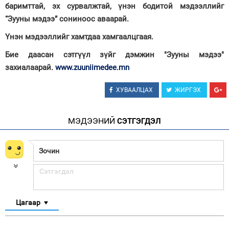
баримттай, эх сурвалжтай, үнэн бодитой мэдээллийг
“Зууны мэдээ” сониноос аваарай.
Үнэн мэдээллийг хамтдаа хамгаалцгаая.
Бие даасан сэтгүүл зүйг дэмжин "Зууны мэдээ"
захиалаарай.
www.zuuniimedee.mn
ХУВААЛЦАХ
ЖИРГЭХ
МЭДЭЭНИЙ
СЭТГЭГДЭЛ
Цагаар