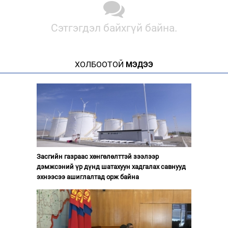
Сэтгэгдэл байхгүй байна.
ХОЛБООТОЙ
МЭДЭЭ
Засгийн газраас хөнгөлөлттэй зээлээр
дэмжсэний үр дүнд шатахуун хадгалах савнууд
эхнээсээ ашиглалтад орж байна