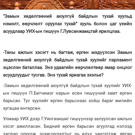
Зурхай
“Замын хөдөлгөөний аюулгүй байдлын тухай хуульд
нэмэлт, өөрчлөлт оруулах тухай” хууль болон цаг үеийн
асуудлаар УИХ-ын гишүүн Г.Лувсанжамцтай ярилцлаа.
-Таны ажлын хэсэгт нь багтаж, өргөн мэдүүлсэн Замын
хөдөлгөөний аюулгүй байдлын тухай хуулийг парламент
эцэслэн баталлаа. Энэ удаагийн өөрчлөлтөөр ямар онцлог
асуудлуудыг тусгав. Энэ тухай яриагаа эхэлье?
-Замын хөдөлгөөний аюулгүй байдлын тухай хуулийг УИХ-
ын гишүүн П.Батчимэг нарын есөн гишүүний хамт өргөн
барьсан. Тус хуулийг өргөн барьснаас хойш бараг жилийн
хугацаа өнгөрсөн.
Улмаар УИХ дээр Г.Уянгахишиг гишүүнээр ахлуулсан ажлын
хэсэг ажилласан. Бидний өргөн барьсан агуулгад нэлээд
засвар оруулж, зохицуулалтыг нь илүү чангатгаж, явган