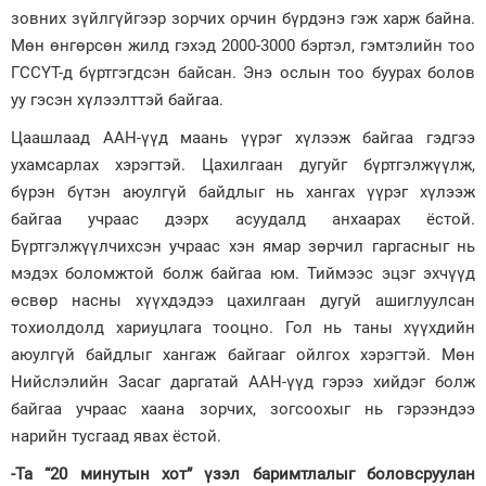
зовних зүйлгүйгээр зорчих орчин бүрдэнэ гэж харж байна.
Мөн өнгөрсөн жилд гэхэд 2000-3000 бэртэл, гэмтэлийн тоо
ГССҮТ-д бүртгэгдсэн байсан. Энэ ослын тоо буурах болов
уу гэсэн хүлээлттэй байгаа.
Цаашлаад ААН-үүд маань үүрэг хүлээж байгаа гэдгээ
ухамсарлах хэрэгтэй. Цахилгаан дугуйг бүртгэлжүүлж,
бүрэн бүтэн аюулгүй байдлыг нь хангах үүрэг хүлээж
байгаа учраас дээрх асуудалд анхаарах ёстой.
Бүртгэлжүүлчихсэн учраас хэн ямар зөрчил гаргасныг нь
мэдэх боломжтой болж байгаа юм. Тиймээс эцэг эхчүүд
өсвөр насны хүүхдэдээ цахилгаан дугуй ашиглуулсан
тохиолдолд хариуцлага тооцно. Гол нь таны хүүхдийн
аюулгүй байдлыг хангаж байгааг ойлгох хэрэгтэй. Мөн
Нийслэлийн Засаг даргатай ААН-үүд гэрээ хийдэг болж
байгаа учраас хаана зорчих, зогсоохыг нь гэрээндээ
нарийн тусгаад явах ёстой.
-Та “20 минутын хот” үзэл баримтлалыг боловсруулан