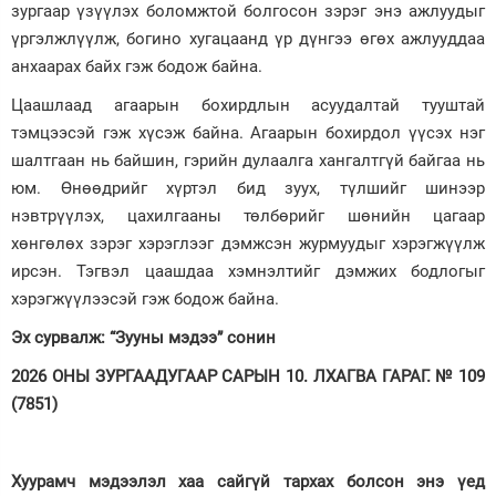
зургаар үзүүлэх боломжтой болгосон зэрэг энэ ажлуудыг
үргэлжлүүлж, богино хугацаанд үр дүнгээ өгөх ажлууддаа
анхаарах байх гэж бодож байна.
Цаашлаад агаарын бохирдлын асуудалтай тууштай
тэмцээсэй гэж хүсэж байна. Агаарын бохирдол үүсэх нэг
шалтгаан нь байшин, гэрийн дулаалга хангалтгүй байгаа нь
юм. Өнөөдрийг хүртэл бид зуух, түлшийг шинээр
нэвтрүүлэх, цахилгааны төлбөрийг шөнийн цагаар
хөнгөлөх зэрэг хэрэглээг дэмжсэн журмуудыг хэрэгжүүлж
ирсэн. Тэгвэл цаашдаа хэмнэлтийг дэмжих бодлогыг
хэрэгжүүлээсэй гэж бодож байна.
Эх сурвалж: “Зууны мэдээ” сонин
2026 ОНЫ ЗУРГААДУГААР САРЫН 10. ЛХАГВА ГАРАГ. № 109
(7851)
Хуурамч мэдээлэл хаа сайгүй тархах болсон энэ үед