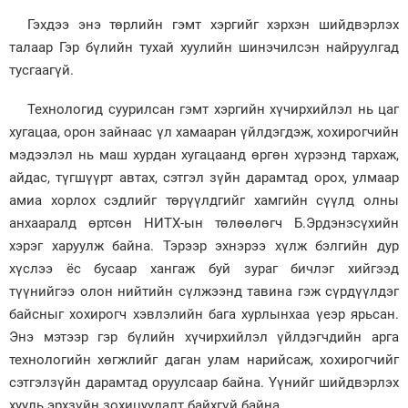
Гэхдээ энэ төрлийн гэмт хэргийг хэрхэн шийдвэрлэх
талаар Гэр бүлийн тухай хуулийн шинэчилсэн найруулгад
тусгаагүй.
Технологид суурилсан гэмт хэргийн хүчирхийлэл нь цаг
хугацаа, орон зайнаас үл хамааран үйлдэгдэж, хохирогчийн
мэдээлэл нь маш хурдан хугацаанд өргөн хүрээнд тархаж,
айдас, түгшүүрт автах, сэтгэл зүйн дарамтад орох, улмаар
амиа хорлох сэдлийг төрүүлдгийг хамгийн сүүлд олны
анхааралд өртсөн НИТХ-ын төлөөлөгч Б.Эрдэнэсүхийн
хэрэг харуулж байна. Тэрээр эхнэрээ хүлж бэлгийн дур
хүслээ ёс бусаар хангаж буй зураг бичлэг хийгээд
түүнийгээ олон нийтийн сүлжээнд тавина гэж сүрдүүлдэг
байсныг хохирогч хэвлэлийн бага хурлынхаа үеэр ярьсан.
Энэ мэтээр гэр бүлийн хүчирхийлэл үйлдэгчдийн арга
технологийн хөгжлийг даган улам нарийсаж, хохирогчийг
сэтгэлзүйн дарамтад оруулсаар байна. Үүнийг шийдвэрлэх
хууль эрхзүйн зохицуулалт байхгүй байна.