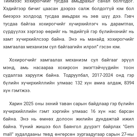
Тиймээс хохирогчийг тусдаа амьдрахыг санал болгодог.
Хэдийгээр бичиг цаасан дээрээ салж болдоггүй юм бол
биеэрээ холдоод тусдаа амьдрах нь зөв шүү дээ. Гэвч
тусдаа байгаа хохирогчийг хүчирхийлэгч нь дарамтлах,
сүрдүүлэх зэргээр өөрийг нь төдийгүй гэр бүлийнхнийг нь
хамт хүчирхийлсээр байна. Энэ нь манайд хохирогчийг
хамгаалах механизм сул байгаагийн илрэл” гэсэн юм.
Хохирогчийг хамгаалах механизм сул байгааг эрүүл
мэнд, амь насаараа хохирсон эмэгтэйчүүдийн тоон
судалгаа харуулж байна. Тодруулбал, 2017-2024 онд гэр
бүлийн хүчирхийллийн улмаас 132 хүн амиа алдаж, 8394
хүн гэмтжээ.
Харин 2025 оны эхний таван сарын байдлаар гэр бүлийн
хүчирхийллийн гэмт хэргийн улмаас 16 хүн нас барсан
байна. Энэ нь өмнөх долоон жилийн дундажтай ижил
байна. Үүний жишээ бол Баянгол дүүрэгт байрлах "Gem
mall" худалдааны төвд өнгөрсөн зургаадугаар сарын 27-ны