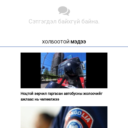
Сэтгэгдэл байхгүй байна.
ХОЛБООТОЙ
МЭДЭЭ
Ноцтой зөрчил гаргасан автобусны жолоочийг
ажлаас нь чөлөөлжээ