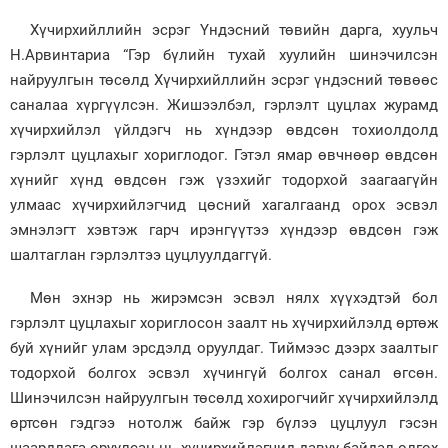
Хүчирхийллийн эсрэг Үндэсний төвийн дарга, хуульч
Н.Арвинтариа “Гэр бүлийн тухай хуулийн шинэчилсэн
найруулгын төсөлд Хүчирхийллийн эсрэг үндэсний төвөөс
саналаа хүргүүлсэн. Жишээлбэл, гэрлэлт цуцлах журамд
хүчирхийлэл үйлдэгч нь хүндээр өвдсөн тохиолдолд
гэрлэлт цуцлахыг хориглодог. Гэтэл ямар өвчнөөр өвдсөн
хүнийг хүнд өвдсөн гэж үзэхийг тодорхой заагаагүйн
улмаас хүчирхийлэгчид цөсний хагалгаанд орох эсвэл
эмнэлэгт хэвтэж гарч ирэнгүүтээ хүндээр өвдсөн гэж
шалтаглан гэрлэлтээ цуцлуулдаггүй.
Мөн эхнэр нь жирэмсэн эсвэл нялх хүүхэдтэй бол
гэрлэлт цуцлахыг хориглосон заалт нь хүчирхийлэлд өртөж
буй хүнийг улам эрсдэлд оруулдаг. Тиймээс дээрх заалтыг
тодорхой болгох эсвэл хүчингүй болгох санал өгсөн.
Шинэчилсэн найруулгын төсөлд хохирогчийг хүчирхийлэлд
өртсөн гэдгээ нотолж байж гэр бүлээ цуцлуул гэсэн