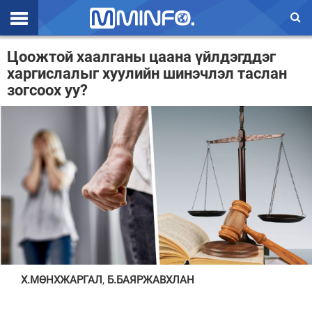
Эхлэл
Цоожтой хаалганы цаана үйлдэгддэг
харгислалыг хуулийн шинэчлэл таслан
Цаг агаар
зогсоох уу?
Валют ханш
Улс төр
Эдийн засаг
Үзэл бодол
Спорт
Нийгэм
Дэлхий
Х.МӨНХЖАРГАЛ
,
Б.БАЯРЖАВХЛАН
Энтертайнмэнт