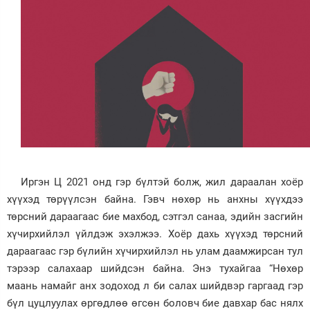
Иргэн Ц 2021 онд гэр бүлтэй болж, жил дараалан хоёр
хүүхэд төрүүлсэн байна. Гэвч нөхөр нь анхны хүүхдээ
төрсний дараагаас бие махбод, сэтгэл санаа, эдийн засгийн
хүчирхийлэл үйлдэж эхэлжээ. Хоёр дахь хүүхэд төрсний
дараагаас гэр бүлийн хүчирхийлэл нь улам даамжирсан тул
тэрээр салахаар шийдсэн байна. Энэ тухайгаа “Нөхөр
маань намайг анх зодоход л би салах шийдвэр гаргаад гэр
бүл цуцлуулах өргөдлөө өгсөн боловч бие давхар бас нялх