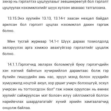
эхнэр нь гэрлэлтээ цуцлуулахыг зөвшөөрөөгүй бол гэрлэлт
цуцлуулах нэхэмжлэлийг шүүх хүлээн авахаас татгалзана.
13.15.Энэ хуулийн 13.13, 13.14-т заасан нөхцөл байдал
арилсан бол гэрлэлт цуцлах нэхэмжлэл дахин гаргаж
болно.
Мөн тусгай журмаар 14.1-т Шүүх дараах тохиолдолд
эвлэрүүлэх арга хэмжээ авахгүйгээр гэрлэлтийг цуцалж
болно.
14.1.1.Гэрлэгчид эвлэрэх боломжгүй буюу гэрлэгчдийн
хэн нэгний байнгын хүчирхийлэл дарамтаас болж гэр
бүлийн гишүүдийн амь нас, эрүүл мэнд болон хүүхдийн
хүмүүжилд ноцтой аюул, хор уршиг учирч болзошгүй, эсхүл
учирсан нь тогтоогдсон бол” гэж нэмж оруулсан нь өмнөх
хуулийг сайжруулсан мэт боловч илүү ойлгомжтой болгон
нарийвчлах шаардлагатайг хүний эрхийн хамгаалагчид
онцолж байлаа.