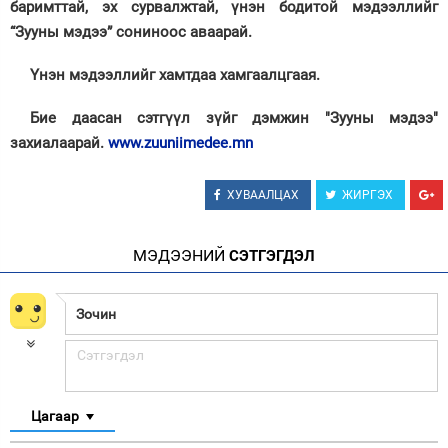
баримттай, эх сурвалжтай, үнэн бодитой мэдээллийг
“Зууны мэдээ” сониноос аваарай.
Үнэн мэдээллийг хамтдаа хамгаалцгаая.
Бие даасан сэтгүүл зүйг дэмжин "Зууны мэдээ"
захиалаарай.
www.zuuniimedee.mn
ХУВААЛЦАХ
ЖИРГЭХ
МЭДЭЭНИЙ
СЭТГЭГДЭЛ
Цагаар