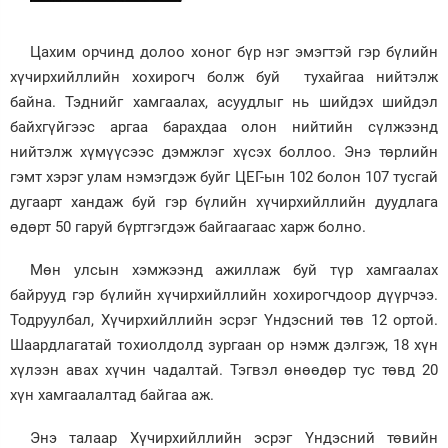
Цахим орчинд долоо хоног бүр нэг эмэгтэй гэр бүлийн
хүчирхийллийн хохирогч болж буй тухайгаа нийтэлж
байна. Тэднийг хамгаалах, асуудлыг нь шийдэх шийдэл
байхгүйгээс аргаа барахдаа олон нийтийн сүлжээнд
нийтэлж хүмүүсээс дэмжлэг хүсэх боллоо. Энэ төрлийн
гэмт хэрэг улам нэмэгдэж буйг ЦЕГ-ын 102 болон 107 тусгай
дугаарт хандаж буй гэр бүлийн хүчирхийллийн дуудлага
өдөрт 50 гаруй бүртгэгдэж байгаагаас харж болно.
Мөн улсын хэмжээнд ажиллаж буй түр хамгаалах
байрууд гэр бүлийн хүчирхийллийн хохирогчдоор дүүрчээ.
Тодруулбал, Хүчирхийллийн эсрэг Үндэсний төв 12 ортой.
Шаардлагатай тохиолдолд зургаан ор нэмж дэлгэж, 18 хүн
хүлээн авах хүчин чадалтай. Тэгвэл өнөөдөр тус төвд 20
хүн хамгаалалтад байгаа аж.
Энэ талаар Хүчирхийллийн эсрэг Үндэсний төвийн