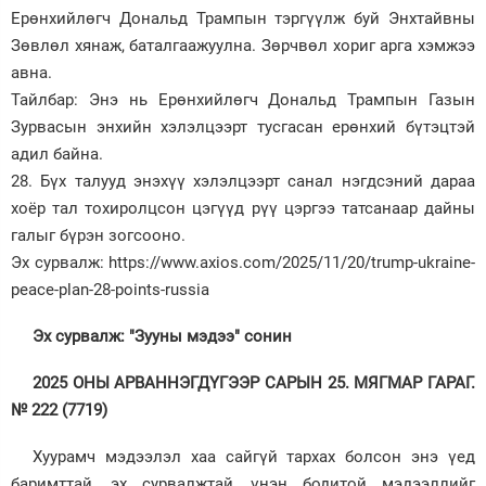
Ерөнхийлөгч Дональд Трампын тэргүүлж буй Энхтайвны
Зөвлөл хянаж, баталгаажуулна. Зөрчвөл хориг арга хэмжээ
авна.
Тайлбар: Энэ нь Ерөнхийлөгч Дональд Трампын Газын
Зурвасын энхийн хэлэлцээрт тусгасан ерөнхий бүтэцтэй
адил байна.
28. Бүх талууд энэхүү хэлэлцээрт санал нэгдсэний дараа
хоёр тал тохиролцсон цэгүүд рүү цэргээ татсанаар дайны
галыг бүрэн зогсооно.
Эх сурвалж: https://www.axios.com/2025/11/20/trump-ukraine-
peace-plan-28-points-russia
Эх сурвалж: "Зууны мэдээ" сонин
2025 ОНЫ АРВАННЭГДҮГЭЭР САРЫН 25. МЯГМАР ГАРАГ.
№ 222 (7719)
Хуурамч мэдээлэл хаа сайгүй тархах болсон энэ үед
баримттай, эх сурвалжтай, үнэн бодитой мэдээллийг