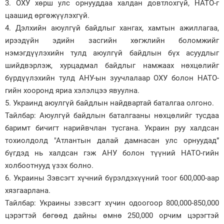
3. ОХУ хөрш улс орнууддаа халдан довтлохгүй, НАТО-г
цаашид өргөжүүлэхгүй.
4. Дэлхийн аюулгүй байдлыг хангах, хамтын ажиллагаа,
ирээдүйн эдийн засгийн хөгжлийн боломжийг
нэмэгдүүлэхийн тулд аюулгүй байдлын бүх асуудлыг
шийдвэрлэж, хурцадмал байдлыг намжаах нөхцөлийг
бүрдүүлэхийн тулд АНУ-ын зуучлалаар ОХУ болон НАТО-
гийн хооронд яриа хэлэлцээ явуулна.
5. Украинд аюулгүй байдлын найдвартай баталгаа олгоно.
Тайлбар: Аюулгүй байдлын баталгааны нөхцөлийг тусдаа
баримт бичигт нарийвчлан тусгана. Украин руу халдсан
тохиолдолд "Атлантын далай дамнасан улс орнуудад”
бүгдэд нь халдсан гэж АНУ болон түүний НАТО-гийн
холбоотнууд үзэх болно.
6. Украины Зэвсэгт хүчний бүрэлдэ­хүүний тоог 600,000-аар
хязгаарлана.
Тайлбар: Украины зэвсэгт хүчин одоогоор 800,000-850,000
цэрэгтэй бөгөөд дайны өмнө 250,000 орчим цэрэгтэй