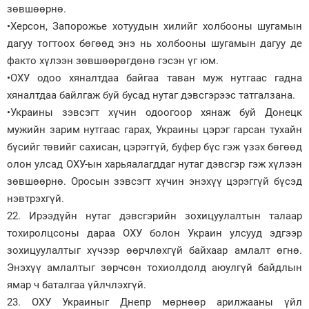
зөвшөөрнө.
•Херсон, Запорожье хотуудын хилийг холбооны шугамын
дагуу тогтоох бөгөөд энэ нь холбооны шугамын дагуу де
факто хүлээн зөвшөөрөгдөнө гэсэн үг юм.
•ОХУ одоо хяналтдаа байгаа таван муж нутгаас гадна
хяналтдаа байлгаж буй бусад нутаг дэвсгэрээс татгалзана.
•Украины зэвсэгт хүчин одоогоор хянаж буй Донецк
мужийн зарим нутгаас гарах, Украины цэрэг гарсан тухайн
бүсийг төвийг сахисан, цэрэггүй, буфер бүс гэж үзэх бөгөөд
олон улсад ОХУ-ын харьяалагддаг нутаг дэвсгэр гэж хүлээн
зөвшөөрнө. Оросын зэвсэгт хүчин энэхүү цэрэггүй бүсэд
нэвтрэхгүй.
22. Ирээдүйн нутаг дэвсгэрийн зохицуулалтын талаар
тохиролцсоны дараа ОХУ болон Украин улсууд эдгээр
зохицуулалтыг хүчээр өөрчлөхгүй байхаар амлалт өгнө.
Энэхүү амлалтыг зөрчсөн тохиолдолд аюулгүй байдлын
ямар ч баталгаа үйлчлэхгүй.
23. ОХУ Украиныг Днепр мөрнөөр арилжааны үйл