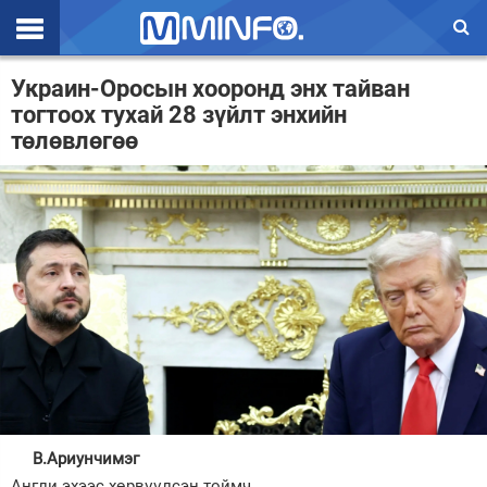
Эхлэл
Украин-Оросын хооронд энх тайван
тогтоох тухай 28 зүйлт энхийн
Цаг агаар
төлөвлөгөө
Валют ханш
Улс төр
Эдийн засаг
Үзэл бодол
Спорт
Нийгэм
Дэлхий
В.Ариунчимэг
Энтертайнмэнт
Англи эхээс хөрвүүлсэн тоймч