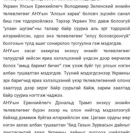
Украин Улсын Ерөнхийлөгч Володимир Зеленский энхийн
төлөвлөгөөг АНУ-ын "Алсын хараа" боловч эцсийн санал
биш гэж тодорхойлжээ. Тэрээр Украин Улс давж болохгүй
“улаан шугам”-ны талаар байр сууриа аль эрт тодорхой
илэрхийлсэн, одоо энэ төлөвлөгөөг "илүү боловсронгуй"
болгохын тулд ашиг сонирхлоо тусгуулна гэж мэдэгдэв.
АНУ-ын засаг захиргаа энэхүү энхийг төлөвлөгөөг
талуудтай хийсэн яриа хэлэлцээний үндсэн дээр өөрчилж
болох "амьд баримт бичиг" гэж үзэж буйг тус улсын нэгэн
албан тушаалтан мэдэгдэв. Түүний мэдэгдсэнээр Украины
эрх баригчид яриа хэлэлцээний үеэр төлөвлөгөөний олонх
заалтууд дээр эерэг байр суурьтай байж, зарим заалтад
байр сууриа нэгтгэж чаджээ.
АНУ-ын Ерөнхийлөгч Дональд Трамп энэхүү энхийн
төлөвлөгөөг бүрэн эхээр нь олон нийтэд мэдээлээгүй
байхад дэмжиж буйгаа илэрхийлсэн юм. Цагаан ордны өөр
нэгэн ахлах албан тушаалтан "бид Газын Зурвасын дайныг
дуусгасантай адил Украины дайныг зогсоох шийдлийг