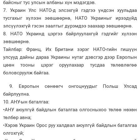
байсныг тус улсын албаны хүн мэдэгдэв.
7. Украин Улс НАТО-д элсэхгүй гэдгээ үндсэн хуульдаа
тусгахыг хүлээн зөвшөөрнө, НАТО Украиныг ирээдүйд
элсүүлэхгүй гэсэн заалтыг дүрэмдээ заахаар зөвшөөрнө.
8. НАТО Украинд цэргээ байрлуулахгүй гэдгийг хүлээн
зөвшөөрнө.
Тайлбар: Франц, Их Британи зэрэг НАТО-гийн гишүүн
улсууд дайны дараа Украины нутаг дэвсгэр дээр Европын
цөөн тооны цэрэг оруулахаар тусдаа төлөвлөгөө
боловсруулж байгаа.
9. Европын сөнөөгч онгоцнуудыг Польш Улсад
байрлуулна.
10. АНУ-ын баталгаа:
•АНУ аюулгүй байдлын баталгаа олгосныхоо төлөө нөхөн
төлбөр авна;
•Хэрэв Украин Орос руу халдвал аюулгүй байдлын баталгаа
олгохгүй;