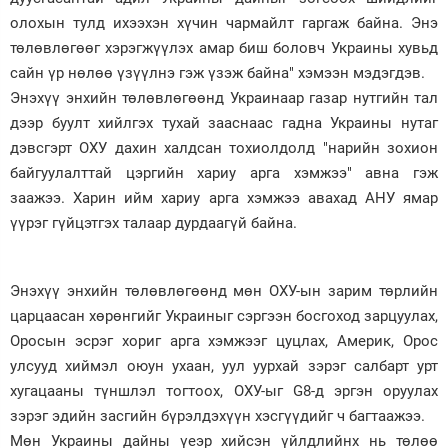
олохын тулд ихээхэн хүчин чармайлт гаргаж байна. Энэ
төлөвлөгөөг хэрэгжүүлэх амар биш боловч Украины хувьд
сайн үр нөлөө үзүүлнэ гэж үзэж байна" хэмээн мэдэгдэв.
Энэхүү энхийн төлөвлөгөөнд Украинаар газар нутгийн тал
дээр буулт хийлгэх тухай зааснаас гадна Украины нутаг
дэвсгэрт ОХУ дахин халдсан тохиолдолд "нарийн зохион
байгуулалттай цэргийн хариу арга хэмжээ" авна гэж
заажээ. Харин ийм хариу арга хэмжээ авахад АНУ ямар
үүрэг гүйцэтгэх талаар дурдаагүй байна.
Энэхүү энхийн төлөвлөгөөнд мөн ОХУ-ын зарим төрлийн
царцаасан хөрөнгийг Украиныг сэргээн босгоход зарцуулах,
Оросын эсрэг хориг арга хэмжээг цуцлах, Америк, Орос
улсууд хиймэл оюун ухаан, уул уурхай зэрэг салбарт урт
хугацааны түншлэл тогтоох, ОХУ-ыг G8-д эргэн оруулах
зэрэг эдийн засгийн бүрэлдэхүүн хэсгүүдийг ч багтаажээ.
Мөн Украины дайны үеэр хийсэн үйлдлийнх нь төлөө