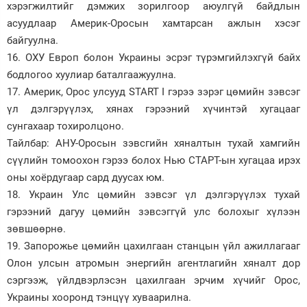
хэрэгжилтийг дэмжих зорилгоор аюулгүй байдлын
асуудлаар Америк-Оросын хамтарсан ажлын хэсэг
байгуулна.
16. ОХУ Европ болон Украины эсрэг түрэмгийлэхгүй байх
бодлогоо хуулиар баталгаажуулна.
17. Америк, Орос улсууд START I гэрээ зэрэг цөмийн зэвсэг
үл дэлгэрүүлэх, хянах гэрээний хүчинтэй хугацааг
сунгахаар тохиролцоно.
Тайлбар: АНУ-Оросын зэвсгийн хяналтын тухай хамгийн
сүүлийн томоохон гэрээ болох Нью СТАРТ-ын хугацаа ирэх
оны хоёрдугаар сард дуусах юм.
18. Украин Улс цөмийн зэвсэг үл дэлгэрүүлэх тухай
гэрээний дагуу цөмийн зэвсэггүй улс болохыг хүлээн
зөвшөөрнө.
19. Запорожье цөмийн цахилгаан станцын үйл ажиллагааг
Олон улсын атромын энергийн агентлагийн хяналт дор
сэргээж, үйлдвэрлэсэн цахилгаан эрчим хүчийг Орос,
Украины хооронд тэнцүү хуваарилна.