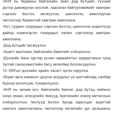
•АНУ нь Украины байгалийн хийн дэд бүтцийг, түүний
дотор дамжуулах хоолой, хадгалах байгууламжийг хамтран
сэргээн босгох, хөгжүүлэх, шинэчлэх, ажиллуулах
чиглэлээр Украинтай хамтран ажиллана.
•Хот, суурин газруудыг сэргээн босгох, шинэчлэх зорилгоор
дайнд нэрвэгдсэн газруудыг нөхөн сэргээхэд хамтран
ажиллана.
•Дэд бүтцийг хөгжүүлнэ.
•Ашигт малтмал, байгалийн баялгийг олборлоно.
•Дэлхийн банк эдгээр хүчин чармайлтыг хурдасгахын тулд
тусгай санхүүжилтийн багц хөтөлбөр боловсруулна.
13. ОХУ-ыг дэлхийн эдийн засагт эргэн оруулна.
•Хориг арга хэмжээг цуцлах асуудлыг үе шаттайгаар, салбар
бүрээр хэлэлцэж, тохиролцоно.
•АНУ нь эрчим хүч, байгалийн баялаг, дэд бүтэц, хиймэл
оюун ухаан, өгөгдлийн төвүүд, Арктикийн ховор металлын
олборлолтын төслүүд болон бусад харилцан ашигтай
хамтын ажиллагааны чиглэлээр хөгжлийн урт хугацааны