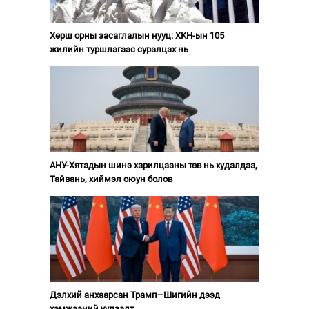
Хөрш орны засаглалын нууц: ХКН-ын 105
жилийн туршлагаас суралцах нь
АНУ-Хятадын шинэ харилцааны төв нь худалдаа,
Тайвань, хиймэл оюун болов
Дэлхий анхаарсан Трамп–Шигийн дээд
хэмжээний уулзалт