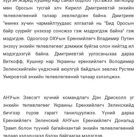
хүргэн Жаред Кушнер нар санал бодлоо тусгажээ. Виткофф
мөн Оросын тусгай элч Кирилл Дмитриевтэй энхийн
төлөвлөгөөний талаар зөвлөлдсөн байна. Дмитриев
“өмнөх хүчин чармайлтуудаас ялгаатай нь "Бид Оросын
байр суурийг үнэхээр сонсжээ гэж мэдрэгдэж байна" гэж
мэдэгдэв. Одоогоор ОХУ-ын Ерөнхийлөгч Владимир Путин
энэхүү энхийн төлөвлөгөөг дэмжиж буйгаа олон нийтэд ил
мэдэгдээгүй байна. Дмитриевтэй уулзсаныхаа дараа
Виткофф, Кушнер нар Украины ерөнхийлөгч Володимир
Зеленскийгийн үндэсний аюулгүй байдлын зөвлөх Рустем
Умеровтой энхийн төлөвлөгөөний талаар хэлэлцжээ.
АНУ-ын Зэвсэгт хүчний командлагч Дэн Дрисколл уг
энхийн төлөвлөгөөг Украины Ерөнхийлөгч Зеленскийд
бичгээр пүрэв гарагт танилцуулжээ. Үүний дараа
Ерөнхийлөгч Зеленский АНУ-ын Ерөнхийлөгч Дональд
Трамп болон түүний багийнхантай энхийн төлөвлөгөөний
төлаар хэлэлцэхэд бэлэн байгаагаа мэдэгдэв.