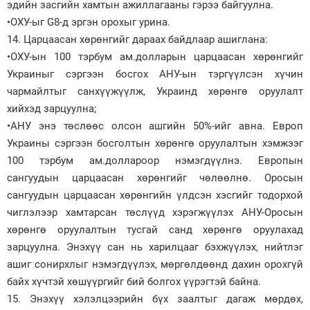
эдийн засгийн хамтын ажиллагааны гэрээ байгуулна.
•ОХУ-ыг G8-д эргэн орохыг урина.
14. Царцаасан хөрөнгийг дараах байдлаар ашиглана:
•ОХУ-ын 100 тэрбум ам.долларын царцаасан хөрөнгийг
Украиныг сэргээн босгох АНУ-ын тэргүүлсэн хүчин
чармайлтыг санхүүжүүлж, Украинд хөрөнгө оруулалт
хийхэд зарцуулна;
•АНУ энэ төслөөс олсон ашгийн 50%-ийг авна. Европ
Украины сэргээн босголтын хөрөнгө оруулалтын хэмжээг
100 тэрбум ам.доллароор нэмэгдүүлнэ. Европын
сангуудын царцаасан хөрөнгийг чөлөөлнө. Оросын
сангуудын царцаасан хөрөнгийн үлдсэн хэсгийг тодорхой
чиглэлээр хамтарсан төслүүд хэрэгжүүлэх АНУ-Оросын
хөрөнгө оруулалтын тусгай санд хөрөнгө оруулахад
зарцуулна. Энэхүү сан нь харилцааг бэхжүүлэх, нийтлэг
ашиг сонирхлыг нэмэгдүүлэх, мөргөлдөөнд дахин орохгүй
байх хүчтэй хөшүүргийг бий болгох үүрэгтэй байна.
15. Энэхүү хэлэлцээрийн бүх заалтыг дагаж мөрдөх,