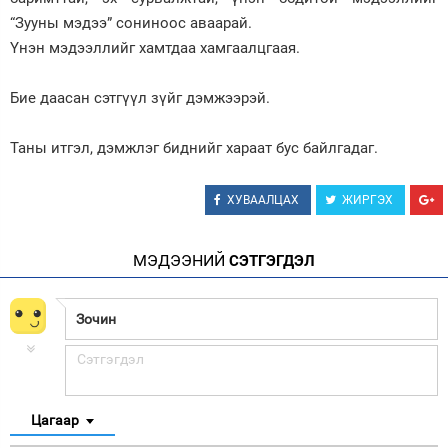
“Зууны мэдээ” сониноос аваарай.
Үнэн мэдээллийг хамтдаа хамгаалцгаая.
Бие даасан сэтгүүл зүйг дэмжээрэй.
Таны итгэл, дэмжлэг биднийг хараат бус байлгадаг.
ХУВААЛЦАХ
ЖИРГЭХ
МЭДЭЭНИЙ
СЭТГЭГДЭЛ
Цагаар