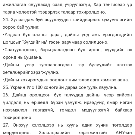
ажиллагаа явуулахад саад учруулахгүй, Хар тэнгисээр үр
тариа чөлөөтэй тээвэрлэх талаар тохиролцоно.
24. Хүлээгдэж буй асуудлуудыг шийдвэрлэх хүмүүнлэгийн
хороо байгуулна:
•Үлдсэн бүх олзны цэрэг, дайны үед амь үрэгдэгсдийн
цогцсыг “бүгдийг нь" гэсэн зарчмаар солилцоно.
•Саатуулагдсан, барьцаалагдсан бүх иргэн, хүүхдийг эх
оронд нь буцаана.
•Дайны үеэр тусгаарлагдсан гэр бүлүүдийг нэгтгэх
хөтөлбөрийг хэрэгжүүлнэ.
•Дайны хохирогчдын зовлонг нимгэлэх арга хэмжээ авна.
25. Украин Улс 100 хоногийн дараа сонгууль явуулна.
26. Дайнд оролцсон бүх талуудад дайны үеэр хийсэн
үйлдэлд нь өршөөл бүрэн үзүүлж, ирээдүйд ямар нэгэн
нэхэмжлэл гаргахгүй, гомдол мэдүүлэхгүй байхаар
тохиролцоно.
27. Энэхүү хэлэлцээр нь хууль адил хүчин төгөлдөр
мөрдөгдөнө. Хэлэлцээрийн хэрэгжилтийг АНУ-ын