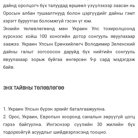
дайнд оролцогч бүх талуудад өршөөл үзүүлэхээр заасан нь
Оросын албан тушаалтнууд болон цэргүүдийг дайны гэмт
хэрэгт буруутгах боломжгүй гэсэн үг юм.
Энхийн төлөвлөгөөнд мөн Украин Улс тохиролцоонд
хүрснээс хойш 100 хоногийн дотор сонгууль явуулахаар
заажээ. Украин Улсын Ерөнхийлөгч Володимир Зеленский
дайны галыг зогсоосон даруйд бүх нийтийн сонгууль
явуулахаар зорьж буйгаа өнгөрсөн 9-р сард мэдэгдэж
байв.
ЭНХ ТАЙВНЫ ТӨЛӨВЛӨГӨӨ
1. Украин Улсын бүрэн эрхийг баталгаажуулна.
2. Орос, Украин, Европын хооронд саналын зөрүүгүй цогц
гэрээ байгуулна. Ингэснээр сүүлийн 30 жилийн бүх
тодорхойгүй асуудлыг шийдвэрлэсэнд тооцно.