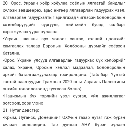
20. Орос, Украин хоёр хоёулаа соёлын ялгаатай байдлыг
хүлээн зөвшөөрөх, арьс өнгөөр ялгаварлан гадуурхах үзэл,
ялгаварлан гадуурхалтыг арилгахад чиглэсэн боловсролын
хөтөлбөрүүдийг сургууль, нийгмийн бусад салбарт
хэрэгжүүлэх үүрэг хүлээнэ:
•Украин шашны эрх чөлөөг хангах, хэлний цөөнхийг
хамгаалах талаар Европын Холбооны дүрмийг соёрхон
батална.
•Орос, Украин улсууд ялгаварлан гадуурхах бүх хэлбэрийг
халах, Украин, Оросын хэвлэл мэдээлэл, боловсролын
эрхийг баталгаажуулахаар тохиролцоно. (Тайлбар: Үүнтэй
төстэй заалтуудыг Трампын 2020 оны Израиль-Палестины
энхийн төлөвлөгөөнд тусгасан болно).
•Нацизмын бүх төрлийн үзэл суртал, үйл ажиллагааг
зогсоож, хориглоно.
21. Нутаг дэвсгэр:
•Крым, Луганск, Донецкийг ОХУ-ын газар нутаг гэж бүрэн
хүлээн зөвшөөрнө. Тэр дундаа АНУ бүрэн хүлээн