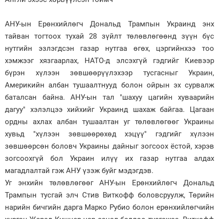
Зурхай
АНУ-ын Ерөнхийлөгч Дональд Трампын Украинд энх
тайван тогтоох тухай 28 зүйлт төлөвлөгөөнд зүүн бүс
нутгийн эзлэгдсэн газар нутгаа өгөх, цэргийнхээ тоо
хэмжээг хязгаарлах, НАТО-д элсэхгүй гэдгийг Киевээр
бүрэн хүлээн зөвшөөрүүлэхээр тусгасныг Украин,
Америкийн албан тушаалтнууд болон ойрын эх сурвалж
баталсан байна. АНУ-ын тал "шахуу цагийн хуваарийн
дагуу" хэлэлцээ хийхийг Украинд шахаж байгаа. Цагаан
ордны ахлах албан тушаалтан уг төлөвлөгөөг Украины
хувьд "хүлээн зөвшөөрөхөд хэцүү" гэдгийг хүлээн
зөвшөөрсөн боловч Украины дайныг зогсоох ёстой, хэрэв
зогсоохгүй бол Украин илүү их газар нутгаа алдах
магадлалтай гэж АНУ үзэж буйг мэдэгдэв.
Уг энхийн төлөвлөгөөг АНУ-ын Ерөнхийлөгч Дональд
Трампын тусгай элч Стив Виткофф боловсруулж, Төрийн
нарийн бичгийн дарга Марко Рубио болон ерөнхийлөгчийн