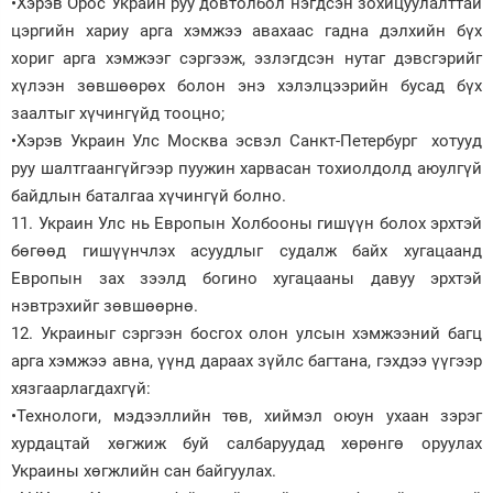
•Хэрэв Орос Украин руу довтолбол нэгдсэн зохицуулалттай
цэргийн хариу арга хэмжээ авахаас гадна дэлхийн бүх
хориг арга хэмжээг сэргээж, эзлэгдсэн нутаг дэвсгэрийг
хүлээн зөвшөөрөх болон энэ хэлэлцээрийн бусад бүх
заалтыг хүчингүйд тооцно;
•Хэрэв Украин Улс Москва эсвэл Санкт-Петербург хотууд
руу шалтгаангүйгээр пуужин харвасан тохиолдолд аюулгүй
байдлын баталгаа хүчингүй болно.
11. Украин Улс нь Европын Холбооны гишүүн болох эрхтэй
бөгөөд гишүүнчлэх асуудлыг судалж байх хугацаанд
Европын зах зээлд богино хугацааны давуу эрхтэй
нэвтрэхийг зөвшөөрнө.
12. Украиныг сэргээн босгох олон улсын хэмжээний багц
арга хэмжээ авна, үүнд дараах зүйлс багтана, гэхдээ үүгээр
хязгаарлагдахгүй:
•Технологи, мэдээллийн төв, хиймэл оюун ухаан зэрэг
хурдацтай хөгжиж буй салбаруудад хөрөнгө оруулах
Украины хөгжлийн сан байгуулах.