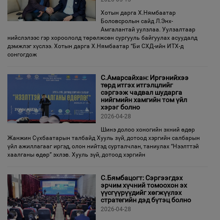
Хотын дарга Х.Нямбаатар
Боловсролын сайд Л.Энх-
Амгалантай уулзлаа. Уулзалтаар
нийслэлээс гэр хороололд төрөлжсөн сургууль байгуулах асуудалд
дэмжлэг хүслээ. Хотын дарга Х.Нямбаатар “Би СХД-ийн ИТХ-д
сонгогдож
С.Амарсайхан: Иргэнийхээ
төрд итгэх итгэлцлийг
сэргээж чадвал шударга
нийгмийн хамгийн том үйл
хэрэг болно
2026-04-28
Шинэ долоо хоногийн эхний өдөр
Жанжин Сүхбаатарын талбайд Хууль зүй, дотоод хэргийн салбарын
үйл ажиллагааг иргэд, олон нийтэд сурталчлан, таниулах “Нээлттэй
хаалганы өдөр” эхлэв. Хууль зүй, дотоод хэргийн
С.Бямбацогт: Сэргээгдэх
эрчим хүчний томоохон эх
үүсгүүрүүдийг хөгжүүлэх
стратегийн дэд бүтэц болно
2026-04-28