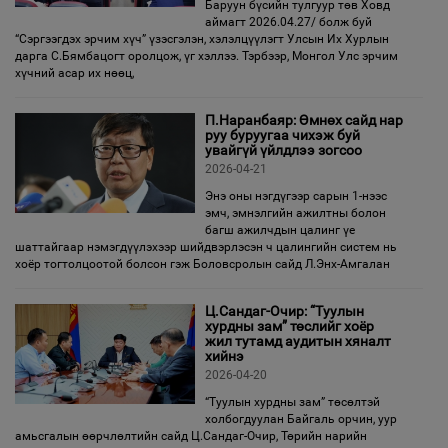
Баруун бүсийн тулгуур төв Ховд
аймагт 2026.04.27/ болж буй
“Сэргээгдэх эрчим хүч” үзэсгэлэн, хэлэлцүүлэгт Улсын Их Хурлын
дарга С.Бямбацогт оролцож, үг хэллээ. Тэрбээр, Монгол Улс эрчим
хүчний асар их нөөц,
П.Наранбаяр: Өмнөх сайд нар
руу буруугаа чихэж буй
увайгүй үйлдлээ зогсоо
2026-04-21
Энэ оны нэгдүгээр сарын 1-нээс
эмч, эмнэлгийн ажилтны болон
багш ажилчдын цалинг үе
шаттайгаар нэмэгдүүлэхээр шийдвэрлэсэн ч цалингийн систем нь
хоёр тогтолцоотой болсон гэж Боловсролын сайд Л.Энх-Амгалан
Ц.Сандаг-Очир: “Туулын
хурдны зам” төслийг хоёр
жил тутамд аудитын хяналт
хийнэ
2026-04-20
“Туулын хурдны зам” төсөлтэй
холбогдуулан Байгаль орчин, уур
амьсгалын өөрчлөлтийн сайд Ц.Сандаг-Очир, Төрийн нарийн