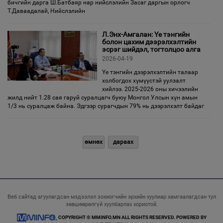
бичгийн дарга Ш.Батбаяр нар нийслэлийн Засаг даргын орлогч
Т.Даваадалай, Нийслэлийн
Л.Энх-Амгалан: Үе тэнгийн
болон цахим дээрэлхэлтийн
эсрэг шийдэл, тогтолцоо алга
2026-04-19
Үе тэнгийн дээрэлхэлтийн талаар
холбогдох хүмүүстэй уулзалт
хийлээ. 2025-2026 оны хичээлийн
жилд нийт 1.28 сая гаруй суралцагч буюу Монгол Улсын хүн амын
1/3 нь суралцаж байна. Эдгээр сурагчдын 79% нь дээрэлхэлт байдаг
өмнөх
дараах
Веб сайтад агуулагдсан мэдээлэл зохиогчийн эрхийн хуулиар хамгаалагдсан тул
зөвшөөрөлгүй хуулбарлах хориотой.
COPYRIGHT © MMINFO.MN ALL RIGHTS RESERVED. POWERED BY