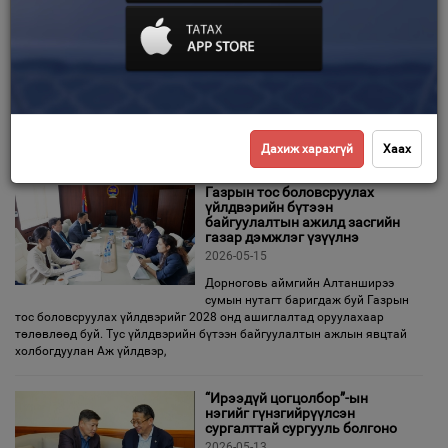
"Рэдвулкан” ХХК-ний тусгай
зөвшөөрлийг цуцаллаа
Зурхай
2026-05-29
Монгол Улсн Ерөнхий сайдаас
өгсөн үүрэг даалгавар, холбогдох
хууль тогтоомжийн хэрэгжилтийг
хангуулах хүрээнд "Рэдвулкан” ХХК-ийн MV-015479 дугаартай ашигт
малтмалын ашиглалтын тусгай зөвшөөрлийг цуцалж
Дахиж харахгүй
Хаах
Газрын тос боловсруулах
үйлдвэрийн бүтээн
байгуулалтын ажилд засгийн
газар дэмжлэг үзүүлнэ
2026-05-15
Дорноговь аймгийн Алтанширээ
сумын нутагт баригдаж буй Газрын
тос боловсруулах үйлдвэрийг 2028 онд ашиглалтад оруулахаар
төлөвлөөд буй. Тус үйлдвэрийн бүтээн байгуулалтын ажлын явцтай
холбогдуулан Аж үйлдвэр,
“Ирээдүй цогцолбор”-ын
нэгийг гүнзгийрүүлсэн
сургалттай сургууль болгоно
2026-05-13