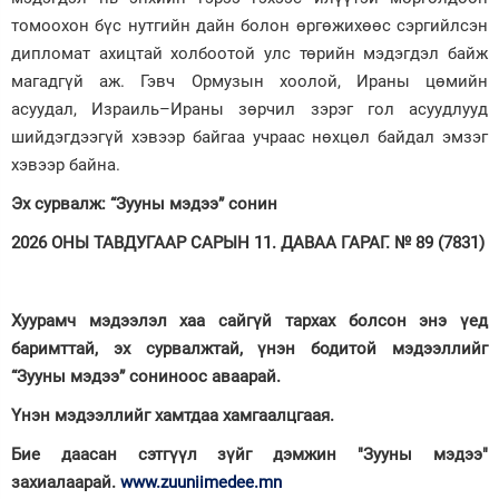
томоохон бүс нутгийн дайн болон өргөжихөөс сэргийлсэн
дипломат ахицтай холбоотой улс төрийн мэдэгдэл байж
магадгүй аж. Гэвч Ормузын хоолой, Ираны цөмийн
асуудал, Израиль–Ираны зөрчил зэрэг гол асуудлууд
шийдэгдээгүй хэвээр байгаа учраас нөхцөл байдал эмзэг
хэвээр байна.
Эх сурвалж: “Зууны мэдээ” сонин
2026 ОНЫ ТАВДУГААР САРЫН 11. ДАВАА ГАРАГ. № 89 (7831)
Хуурамч мэдээлэл хаа сайгүй тархах болсон энэ үед
баримттай, эх сурвалжтай, үнэн бодитой мэдээллийг
“Зууны мэдээ” сониноос аваарай.
Үнэн мэдээллийг хамтдаа хамгаалцгаая.
Бие даасан сэтгүүл зүйг дэмжин "Зууны мэдээ"
захиалаарай.
www.zuuniimedee.mn