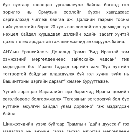
бус сувгаар хэлэлцээ үргэлжлүүлж байгаа бөгөөд гол
зорилго нь Ормузын хоолойг бүрэн хаагдахаас
сэргийлэхэд чиглэж байгаа аж. Дэлхийн газрын тосны
нийлүүлэлтийн бараг 20 хувь энэ хоолойгоор дамждаг тул
нөхцөл байдал хурцадвал дэлхийн эдийн засагт хүчтэй
цохилт өгөх эрсдэлтэй гэж шинжээчид анхааруулж байна.
АНУ-ын Ерөнхийлөгч Дональд Трамп “Бид Ирантай том
хэмжээний мөргөлдөөнөөс зайлсхийж чадсан” гэж
мэдэгдсэн бол Ираны Гадаад хэргийн яам “бүс нутгийн
тогтвортой байдлыг алдагдуулж буй гол хүчин зүйл нь
Вашингтоны цэргийн дарамт” хэмээн буруутгажээ.
Үүний зэрэгцээ Израилийн эрх баригчид Ираны цөмийн
хөтөлбөрөөс болгоомжилж “Тегераныг зогсоохгүй бол бүс
нутгийн аюулгүй байдал улам дордоно” гэж мэдэгдсэн
байна.
Шинжээчдийн үзэж буйгаар Трампын “дайн дууссан” гэх
мэдэгдэл нь энхийн гэрээ гэхээс илүүтэй мөргөлдөөн