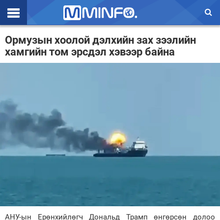
Эхлэл
Ормузын хоолой дэлхийн зах зээлийн
хамгийн том эрсдэл хэвээр байна
Цаг агаар
Валют ханш
Улс төр
Эдийн засаг
Үзэл бодол
Спорт
Нийгэм
Дэлхий
Энтертайнмэнт
АНУ-ын Ерөнхийлөгч Дональд Трамп өнгөрсөн долоо