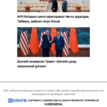
АНУ-Хятадын шинэ харилцааны төв нь худалдаа,
Тайвань, хиймэл оюун болов
Дэлхий анхаарсан Трамп–Шигийн дээд
хэмжээний уулзалт
Веб сайтад агуулагдсан мэдээлэл зохиогчийн эрхийн хуулиар хамгаалагдсан тул
зөвшөөрөлгүй хуулбарлах хориотой.
COPYRIGHT © MMINFO.MN ALL RIGHTS RESERVED. POWERED BY
HUREEMEDIA.