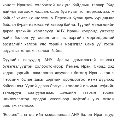
хоногт Ирантай холбоотой нөхцөл байдлын талаар “бид
Зурхай
дайныг зогсоож чадсан, одоо бүс нутаг тогтворжиж эхэлж
байна” хэмээн онцолсон ч Персийн булан дахь хурцадмал
байдал бүрэн намжаагүй хэвээр байна. Түүний мэдэгдлийн
дараа дэлхийн хэвлэлүүд “АНУ, Ираны хооронд үнэхээр
дайн болсон уу, эсвэл энэ нь цэргийн мөргөлдөөний
эрсдэлийг хэлсэн улс төрийн мэдэгдэл байв уу” гэсэн
асуултыг хөндөж эхэлсэн байна.
Сүүлийн саруудад АНУ Ираны дэмжлэгтэй зэвсэгт
бүлэглэлүүдтэй холбоотойгоор Йемен, Ирак, Сирид хэд
хэдэн цэргийн ажиллагаа явуулсан бөгөөд Ираны тал ч
Персийн булан дахь цэргийн оролцоогоо нэмэгдүүлээд
байсан юм. Үүний дараа Ормузын хоолой орчимд нефтийн
танкерууд саатуулагдаж, дэлхийн газрын тосны
нийлүүлэлтэд эрсдэл үүссэнээр нефтийн үнэ огцом
савлаж эхэлжээ.
“Reuters” агентлагийн мэдээлснээр АНУ болон Иран шууд