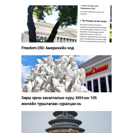
Freedom-250: Америкийн код
Хөрш орны засаглалын нууц: ХКН-ын 105
жилийн туршлагаас суралцах нь