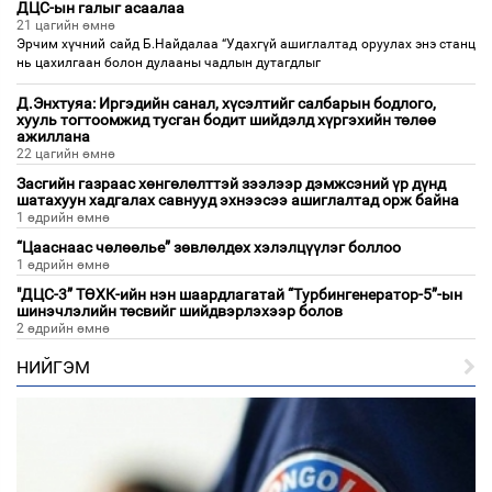
ДЦС-ын галыг асаалаа
21 цагийн өмнө
Эрчим хүчний сайд Б.Найдалаа “Удахгүй ашиглалтад оруулах энэ станц
нь цахилгаан болон дулааны чадлын дутагдлыг
Д.Энхтуяа: Иргэдийн санал, хүсэлтийг салбарын бодлого,
хууль тогтоомжид тусган бодит шийдэлд хүргэхийн төлөө
ажиллана
22 цагийн өмнө
Засгийн газраас хөнгөлөлттэй зээлээр дэмжсэний үр дүнд
шатахуун хадгалах савнууд эхнээсээ ашиглалтад орж байна
1 өдрийн өмнө
“Цааснаас чөлөөлье” зөвлөлдөх хэлэлцүүлэг боллоо
1 өдрийн өмнө
"ДЦС-3” ТӨХК-ийн нэн шаардлагатай “Турбингенератор-5”-ын
шинэчлэлийн төсвийг шийдвэрлэхээр болов
2 өдрийн өмнө
НИЙГЭМ