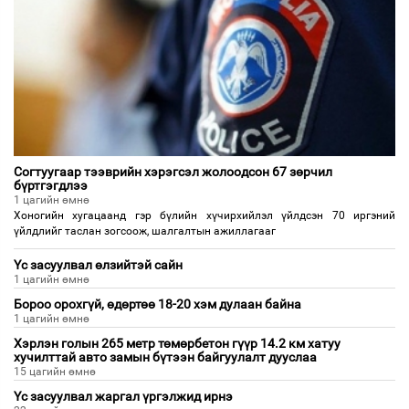
Согтуугаар тээврийн хэрэгсэл жолоодсон 67 зөрчил
бүртгэгдлээ
1 цагийн өмнө
Хоногийн хугацаанд гэр бүлийн хүчирхийлэл үйлдсэн 70 иргэний
үйлдлийг таслан зогсоож, шалгалтын ажиллагааг
Үс засуулвал өлзийтэй сайн
1 цагийн өмнө
Бороо орохгүй, өдөртөө 18-20 хэм дулаан байна
1 цагийн өмнө
Хэрлэн голын 265 метр төмөрбетон гүүр 14.2 км хатуу
хучилттай авто замын бүтээн байгуулалт дууслаа
15 цагийн өмнө
Үс засуулвал жаргал үргэлжид ирнэ