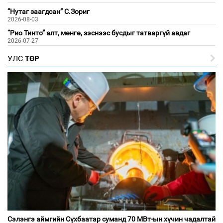
“Нутаг заагдсан” С.Зориг
2026-08-03
“Рио Тинто” алт, мөнгө, зэснээс бусдыг татваргүй авдаг
2026-07-27
УЛС
ТӨР
Сэлэнгэ аймгийн Сүхбаатар суманд 70 МВт-ын хүчин чадалтай