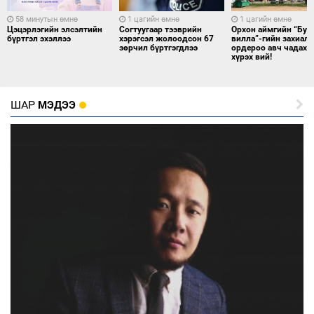
58 минутын өмнө
1 цагийн өмнө
1 цагийн өмнө
Цэцэрлэгийн элсэлтийн
Согтуугаар тээврийн
Орхон аймгийн “Буд
бүртгэл эхэллээ
хэрэгсэл жолоодсон 67
вилла”-гийн захиал
зөрчил бүртгэгдлээ
ордероо авч чадахг
хүрэх вий!
ШАР
МЭДЭЭ