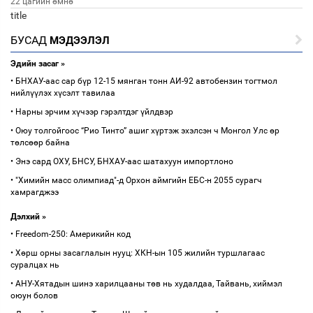
22 цагийн өмнө
title
БУСАД
МЭДЭЭЛЭЛ
Эдийн засаг »
• БНХАУ-аас сар бүр 12-15 мянган тонн АИ-92 автобензин тогтмол
нийлүүлэх хүсэлт тавилаа
• Нарны эрчим хүчээр гэрэлтдэг үйлдвэр
• Оюу толгойгоос “Рио Тинто” ашиг хүртэж эхэлсэн ч Монгол Улс өр
төлсөөр байна
• Энэ сард ОХУ, БНСУ, БНХАУ-аас шатахуун импортлоно
• "Химийн масс олимпиад"-д Орхон аймгийн ЕБС-н 2055 сурагч
хамрагджээ
Дэлхий »
• Freedom-250: Америкийн код
• Хөрш орны засаглалын нууц: ХКН-ын 105 жилийн туршлагаас
суралцах нь
• АНУ-Хятадын шинэ харилцааны төв нь худалдаа, Тайвань, хиймэл
оюун болов