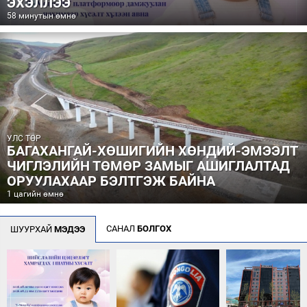
ЭХЭЛЛЭЭ
58 минутын өмнө
УЛС ТӨР
БАГАХАНГАЙ-ХӨШИГИЙН ХӨНДИЙ-ЭМЭЭЛТ
ЧИГЛЭЛИЙН ТӨМӨР ЗАМЫГ АШИГЛАЛТАД
ОРУУЛАХААР БЭЛТГЭЖ БАЙНА
1 цагийн өмнө
САНАЛ
БОЛГОХ
ШУУРХАЙ
МЭДЭЭ