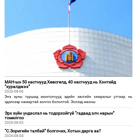
МАН-ын 50 настнууд Хөвсгөлд, 40 настнууд нь Хэнтийд
“хуралджээ”
2026-08-06
Энэ зуны туршид монголчууд эдийн засгийн хямралыг утгаар нь
эдэлсээр намартай золгох бололтой. Эхлээд махны
Эрх зүйн үндэслэл нь тодорхойгүй “гадаад элч нарын”
томилгоо
2026-08-05
“С.Зоригийн талбай” болгочих, Хотын дарга аа?
2026-08-04