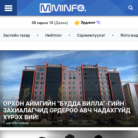
Эхлэл
o
Эрдэнэт
C
08 сарын 10
(Даваа)
o
Улаанбаатар
C
o
Дархан
C
Цаг агаар
Засгийн газар
•
Нийтлэл
•
Сэрэмжлүүлэг
•
Фото мэ
Валют ханш
Улс төр
Эдийн засаг
Үзэл бодол
Спорт
НИЙГЭМ
ОРХОН АЙМГИЙН “БУДДА ВИЛЛА”-ГИЙН
ЗАХИАЛАГЧИД ОРДЕРОО АВЧ ЧАДАХГҮЙД
Нийгэм
ХҮРЭХ ВИЙ!
Дэлхий
1 цагийн өмнө
Энтертайнмэнт