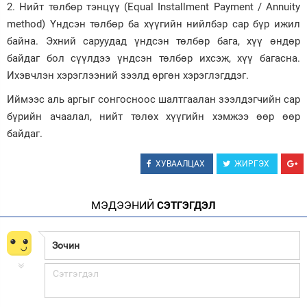
2. Нийт төлбөр тэнцүү (Equal Installment Payment / Annuity
method) Үндсэн төлбөр ба хүүгийн нийлбэр сар бүр ижил
байна. Эхний саруудад үндсэн төлбөр бага, хүү өндөр
байдаг бол сүүлдээ үндсэн төлбөр ихсэж, хүү багасна.
Ихэвчлэн хэрэглээний зээлд өргөн хэрэглэгддэг.
Иймээс аль аргыг сонгосноос шалтгаалан зээлдэгчийн сар
бүрийн ачаалал, нийт төлөх хүүгийн хэмжээ өөр өөр
байдаг.
ХУВААЛЦАХ
ЖИРГЭХ
МЭДЭЭНИЙ
СЭТГЭГДЭЛ