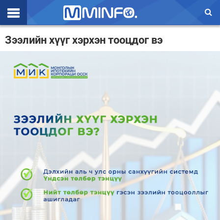
Эхлэл
Зээлийн хүүг хэрхэн тооцдог вэ
Цаг агаар
Валют ханш
Улс төр
Эдийн засаг
Үзэл бодол
Спорт
Нийгэм
Дэлхий
Энтертайнмэнт