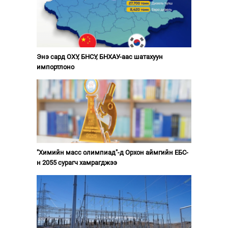
Энэ сард ОХУ, БНСУ, БНХАУ-аас шатахуун
импортлоно
"Химийн масс олимпиад"-д Орхон аймгийн ЕБС-
н 2055 сурагч хамрагджээ