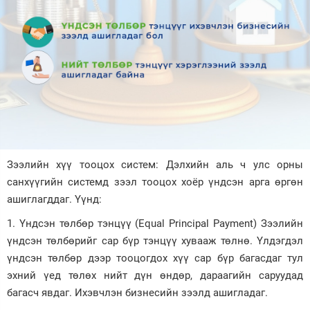
Зурхай
Зээлийн хүү тооцох систем: Дэлхийн аль ч улс орны
санхүүгийн системд зээл тооцох хоёр үндсэн арга өргөн
ашиглагддаг. Үүнд:
1. Үндсэн төлбөр тэнцүү (Equal Principal Payment) Зээлийн
үндсэн төлбөрийг сар бүр тэнцүү хувааж төлнө. Үлдэгдэл
үндсэн төлбөр дээр тооцогдох хүү сар бүр багасдаг тул
эхний үед төлөх нийт дүн өндөр, дараагийн саруудад
багасч явдаг. Ихэвчлэн бизнесийн зээлд ашигладаг.