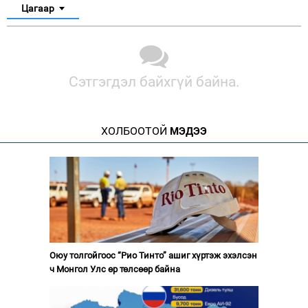
Цагаар
Сэтгэгдэл байхгүй байна.
ХОЛБООТОЙ
МЭДЭЭ
Оюу толгойгоос “Рио Тинто” ашиг хүртэж эхэлсэн
ч Монгол Улс өр төлсөөр байна