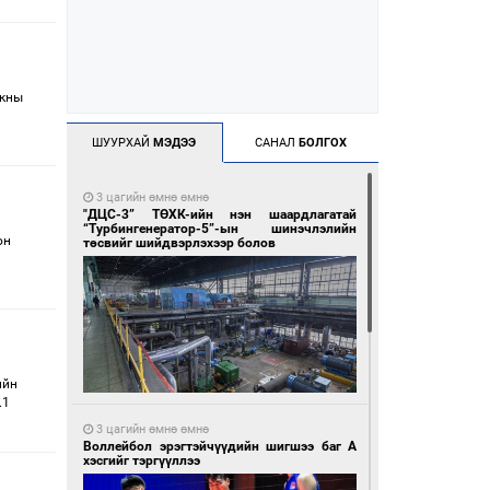
нкны
ШУУРХАЙ
МЭДЭЭ
САНАЛ
БОЛГОХ
3 цагийн өмнө өмнө
"ДЦС-3” ТӨХК-ийн нэн шаардлагатай
“Турбингенератор-5”-ын шинэчлэлийн
он
төсвийг шийдвэрлэхээр болов
ийн
.1
3 цагийн өмнө өмнө
Воллейбол эрэгтэйчүүдийн шигшээ баг А
хэсгийг тэргүүллээ