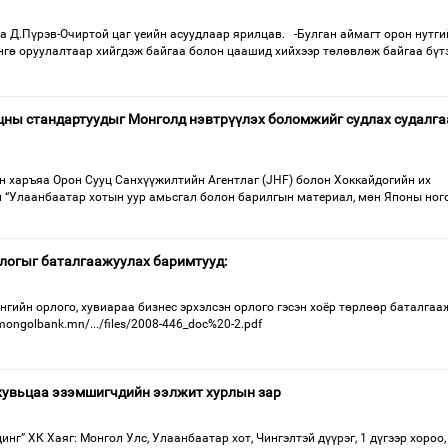
а Д.Пүрэв-Очиртой цаг үеийн асуудлаар ярилцав. -Булган аймагт орон нутги
нгө оруулалтаар хийгдэж байгаа болон цаашид хийхээр төлөвлөж байгаа бүт
цны стандартуудыг Монголд нэвтрүүлэх боломжийг судлах судалга
н харъяа Орон Сууц Санхүүжилтийн Агентлаг (JHF) болон Хоккайдогийн их
н “Улаанбаатар хотын уур амьсгал болон барилгын материал, мөн Японы ног
логыг баталгаажуулах баримтууд:
нгийн орлого, хувиараа бизнес эрхэлсэн орлого гэсэн хоёр төрлөөр баталгаа
mongolbank.mn/.../files/2008-446_doc%20-2.pdf
хувьцаа эзэмшигчдийн ээлжит хурлын зар
нг” ХК Хаяг: Монгол Улс, Улаанбаатар хот, Чингэлтэй дүүрэг, 1 дүгээр хороо,