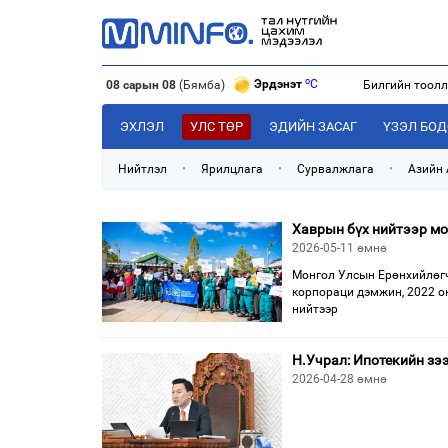
o
Эрдэнэт
C
08 сарын 08
(Бямба)
Билгийн тоол
o
Улаанбаатар
C
o
Дархан
C
ЭХЛЭЛ
УЛС ТӨР
ЭДИЙН ЗАСАГ
ҮЗЭЛ БО
o
Эрдэнэт
C
Нийтлэл
•
Ярилцлага
•
Сурвалжлага
•
Азийн
Хаврын бүх нийтээр мо
2026-05-11 өмнө
Монгол Улсын Ерөнхийлөгч
корпораци дэмжин, 2022 о
нийтээр
Н.Учрал: Ипотекийн зээ
2026-04-28 өмнө