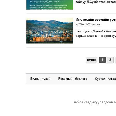
тойруу, Д.Сүхбаатарын талб
Ипотекийн зээлийн урь
2026-03-23 өмнө
Зээл хүсэгч Зээлийн батла
барьцаалан, шинэ орон су
өмнөх
1
2
Бидний тухай
Редакцийн бодлого
Сурталчилгаа
Веб сайтад агуулагдсан 