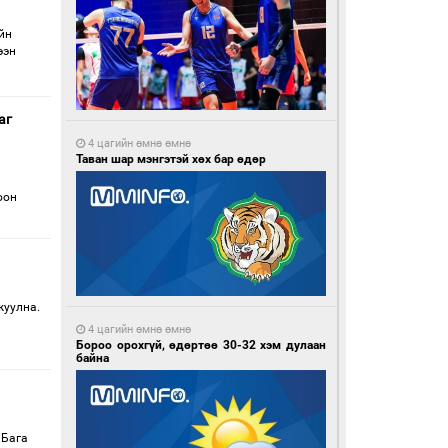
йн
ээн
аг
4 цагийн өмнө өмнө
Таван шар мэнгэтэй хөх бар өдөр
оон
жуулна.
4 цагийн өмнө өмнө
Бороо орохгүй, өдөртөө 30-32 хэм дулаан
байна
 Бага