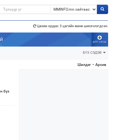
Цахим хуудас 3 цагийн өмнө шинэчлэгдсэн.
э”
АЙ
АПП ТАТАХ
БҮХ СЭДЭВ
Шилдэг
•
Архив
н бүх