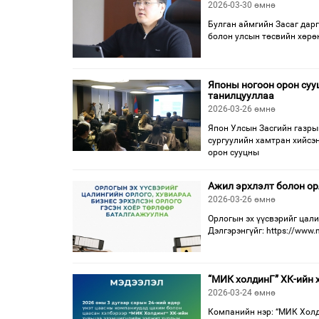
2026-03-30 өмнө
Булган аймгийн Засаг дарг
болон улсын төсвийн хөрө
Японы ногоон орон суу
танилцууллаа
2026-03-26 өмнө
Япон Улсын Засгийн газры
сургуулийн хамтран хийсэ
орон сууцны
Ажил эрхлэлт болон ор
2026-03-26 өмнө
Орлогын эх үүсвэрийг цали
Дэлгэрэнгүйг: https://www.
“МИК холдинГ” ХК-ийн 
2026-03-24 өмнө
Компанийн нэр: “МИК Холди