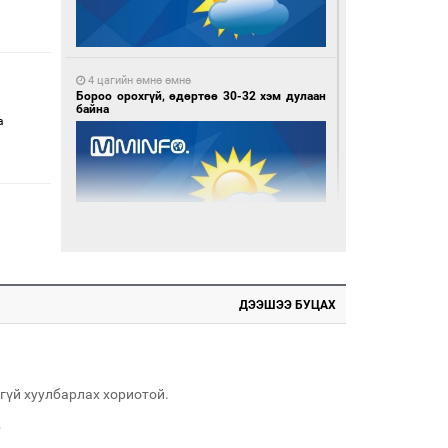
4 цагийн өмнө өмнө
Бороо орохгүй, өдөртөө 30-32 хэм дулаан
байна
а
1 өдрийн өмнө өмнө
Ноцтой зөрчил гаргасан автобусны
ДЭЭШЭЭ БУЦАХ
жолоочийг ажлаас нь чөлөөлжээ
гүй хуулбарлах хориотой.
.