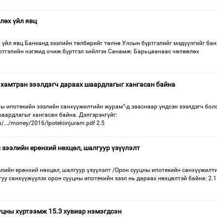
лөх үйл явц
 үйл явц Банканд зээлийн төлбөрийг төлнө Улсын бүртгэлийг мэдүүлгийг ба
ртгэлийн нэгжид очиж бүртгэл хийлгэх Санамж: Барьцаанаас чөлөөлөх
 хамтран зээлдэгч дараах шаардлагыг хангасан байна
ы ипотекийн зээлийн санхүүжилтийн журам”-д зааснаар үндсэн зээлдэгч бол
аардлагыг хангасан байна. Дэлгэрэнгүйг:
.../money/2016/Ipotekiinjuram.pdf 2.5
 зээлийн ерөнхий нөхцөл, шалгуур үзүүлэлт
элийн ерөнхий нөхцөл, шалгуур үзүүлэлт /Орон сууцны ипотекийн санхүүжилт
уу санхүүжүүлэх орон сууцны ипотекийн зээл нь дараах нөхцөлтэй байна: 2.1
уцны хүртээмж 15.3 хувиар нэмэгдсэн