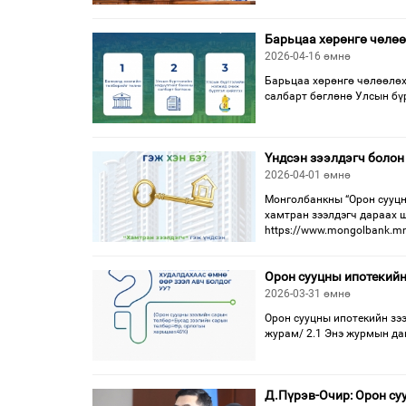
Барьцаа хөрөнгө чөлөө
2026-04-16 өмнө
Барьцаа хөрөнгө чөлөөлөх
салбарт бөглөнө Улсын бү
Үндсэн зээлдэгч болон
2026-04-01 өмнө
Монголбанкны “Орон сууцн
хамтран зээлдэгч дараах ш
https://www.mongolbank.mn/
Орон сууцны ипотекийн
2026-03-31 өмнө
Орон сууцны ипотекийн зэ
журам/ 2.1 Энэ журмын даг
Д.Пүрэв-Очир: Орон су