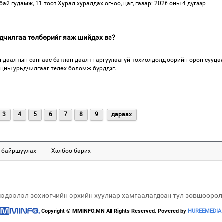
ай гудамж, 11 тоот Хурал хуралдах огноо, цаг, газар: 2026 оны 4 дүгээр
дчилгаа төлбөрийг яаж шийдэх вэ?
н даалтын сангаас батлан даалт гаргуулаагүй тохиолдолд өөрийн орон сууца
уцны урьдчилгааг төлөх боломж бүрддэг.
3
4
5
6
7
8
9
дараах
 байршуулах
Холбоо барих
мэдээлэл зохиогчийн эрхийн хуулиар хамгаалагдсан тул зөвшөөрөл
Copyright © MMINFO.MN All Rights Reserved. Powered by
HUREEMEDIA