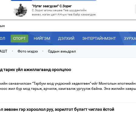
“Нутаг заагдсан” С.Зориг
С.Зориг агсны хөшөө Төв шуудангийн
өмнөх, нэгэн цагт АН-ын төв байр хэмээгдэж
лын
МАН-ын 50 настнууд Хөвсгөлд, 40 настнууд нь Хэнтийд “хуралджэ
Энэ зуны туршид монголчууд эдийн засгийн
хямралыг утгаар нь эдэлсээр
ДОЛ
СПОРТ
НИЙГЭМ
ДЭЛХИЙ
ЭНТЕРТАЙНМЭНТ
ЗУРХ
Эрх зүйн үндэслэл нь тодорхойгүй “гадаад элч нарын” томилгоо
Сүүлийн үед Улаанбаатар болон аймгуудаас
 АШТ
•
Фото мэдээ
•
Оддын амьдрал
дэлхийн хотуудад биет төлөөлөгч
“С.Зоригийн талбай” болгочих, Хотын дарга аа?
д тарих үйл ажиллагаанд оролцлоо
Төв шуудангийн урдах талбайд өнөөдрийг
хүртэл 27 жил байрласан С.Зориг
ийн санаачилсан “Тэрбум мод үндэсний хөдөлгөөн”-ийг Монголын ипотекийн
ноос жил бүр мод тарьж, арчилж, хамгаалж ургуулж байна. Энэ жилийн хавры
л зөвхөн гэр хороолол руу, зорилтот бүлэгт чиглэх ёстой