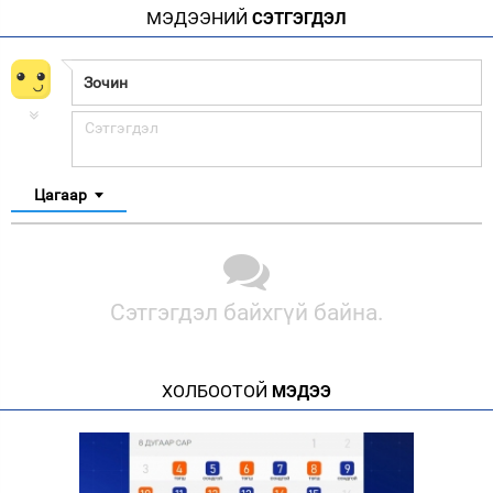
МЭДЭЭНИЙ
СЭТГЭГДЭЛ
Цагаар
Сэтгэгдэл байхгүй байна.
ХОЛБООТОЙ
МЭДЭЭ