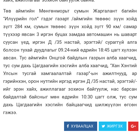
хайх, ажиллагааг зохион байгуулж байна.
Төв аймгийн Мөнгөнморьт сумын Жаргалант багийн
“Илүүрийн гол” гэдэг газарт /аймгийн төвөөс зүүн хойд
зүгт 284 км, сумын төвөөс зүүн хойд зүгт 90 км/ самар
түүхээр явсан 3 иргэн буцах замдаа автомашин нь шаварт
суусан үед, иргэн Д /35 настай, эрэгтэй/ сураггүй алга
болсон тухай дуудлагыг 09.24-ний өдрийн 18:45 цагт хүлээн
авсан. Тус аймгийн Онцгой байдлын газрын алба хаагчид,
тус сум дахь Цагдаагийн хэсгийн алба хаагчид, “Хан Хэнтий
Улсын тусгай хамгаалалтай газар”-ын ажилтнууд, ар
гэрийнхэн, орон нутгийн иргэд иргэн Д /35 настай, эрэгтэй/-
ийг эрэн хайх, ажиллагааг зохион байгуулж, нас барсан
байдалтай байсныг мөн өдрийн 10:30 цагт олж, тус сум
дахь Цагдаагийн хэсгийн байцаагчид шилжүүлэн өгсөн
гэжээ.
ХУВААЛЦАХ
ЖИРГЭХ