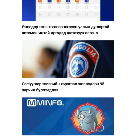
Өнөөдөр тэгш тоогоор төгссөн улсын дугаартай
автомашинтай иргэдэд шатахуун олгоно
Согтуугаар тээврийн хэрэгсэл жолоодсон 95
зөрчил бүртгэгдлээ