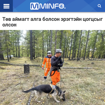
Эхлэл
Төв аймагт алга болсон эрэгтэйн цогцсыг
олсон
Цаг агаар
Валют ханш
Улс төр
Эдийн засаг
Үзэл бодол
Спорт
Нийгэм
Дэлхий
Энтертайнмэнт