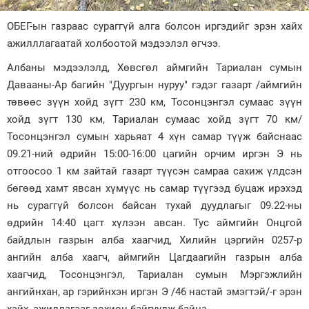
Зурхай
ОБЕГ-ын газраас сураггүй алга болсон иргэдийг эрэн хайх
ажилллагаатай холбоотой мэдээлэл өгчээ.
Албаны мэдээлэлд, Хөвсгөл аймгийн Тариалан сумын
Давааны-Ар багийн "Дуургын нуруу" гэдэг газарт /аймгийн
төвөөс зүүн хойд зүгт 230 км, Тосонцэнгэл сумаас зүүн
хойд зүгт 130 км, Тариалан сумаас хойд зүгт 70 км/
Тосонцэнгэл сумын харьяат 4 хүн самар түүж байснаас
09.21-ний өдрийн 15:00-16:00 цагийн орчим иргэн Э нь
отгоосоо 1 км зайтай газарт түүсэн самраа сахиж үлдсэн
бөгөөд хамт явсан хүмүүс нь самар түүгээд буцаж ирэхэд
нь сураггүй болсон байсан тухай дуудлагыг 09.22-ны
өдрийн 14:40 цагт хүлээн авсан. Тус аймгийн Онцгой
байдлын газрын алба хаагчид, Хилийн цэргийн 0257-р
ангийн алба хаагч, аймгийн Цагдаагийн газрын алба
хаагчид, Тосонцэнгэл, Тариалан сумын Мэргэжлийн
ангийнхан, ар гэрийнхэн иргэн Э /46 настай эмэгтэй/-г эрэн