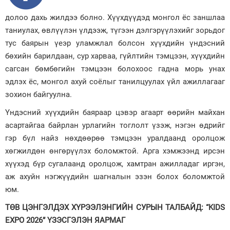
долоо дахь жилдээ болно. Хүүхдүүдэд монгол ёс заншлаа
таниулах, өвлүүлэн үлдээж, түгээн дэлгэрүүлэхийг зорьдог
тус баярын үеэр уламжлал болсон хүүхдийн үндэсний
бөхийн барилдаан, сур харваа, гүйлтийн тэмцээн, хүүхдийн
сагсан бөмбөгийн тэмцээн болохоос гадна морь унах
эдлэх ёс, монгол ахуй соёлыг танилцуулах үйл ажиллагааг
зохион байгуулна.
Үндэсний хүүхдийн баяраар цэвэр агаарт өөрийн майхан
асартайгаа байрлан урлагийн тоглолт үзэж, нэгэн өдрийг
гэр бүл найз нөхдөөрөө тэмцээн уралдаанд оролцож
хөгжилдөн өнгөрүүлэх боломжтой. Арга хэмжээнд ирсэн
хүүхэд бүр сугалаанд оролцож, хамтран ажилладаг иргэн,
аж ахуйн нэгжүүдийн шагналын эзэн болох боломжтой
юм.
ТӨВ ЦЭНГЭЛДЭХ ХҮРЭЭЛЭНГИЙН СУРЫН ТАЛБАЙД: “KIDS
EXPO 2026” ҮЗЭСГЭЛЭН ЯАРМАГ