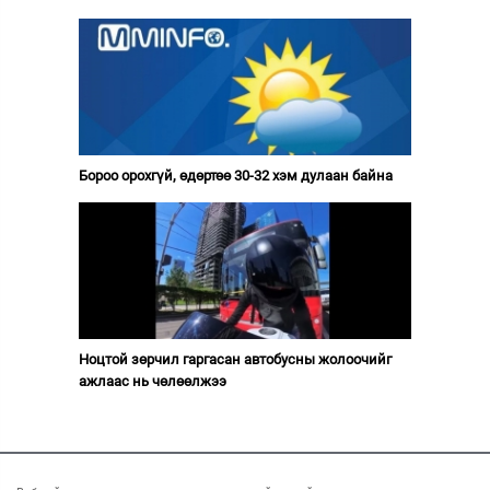
Бороо орохгүй, өдөртөө 30-32 хэм дулаан байна
Ноцтой зөрчил гаргасан автобусны жолоочийг
ажлаас нь чөлөөлжээ