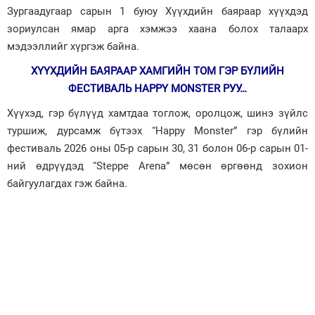
Зургаадугаар сарын 1 буюу Хүүхдийн баяраар хүүхдэд
Зурхай
зориулсан ямар арга хэмжээ хаана болох талаарх
мэдээллийг хүргэж байна.
ХҮҮХДИЙН БАЯРААР ХАМГИЙН ТОМ ГЭР БҮЛИЙН
ФЕСТИВАЛЬ HAPPY MONSTER РУУ…
Хүүхэд, гэр бүлүүд хамтдаа тоглож, оролцож, шинэ зүйлс
туршиж, дурсамж бүтээх “Happy Monster” гэр бүлийн
фестиваль 2026 оны 05-р сарын 30, 31 болон 06-р сарын 01-
ний өдрүүдэд “Steppe Arena” мөсөн өргөөнд зохион
байгуулагдах гэж байна.