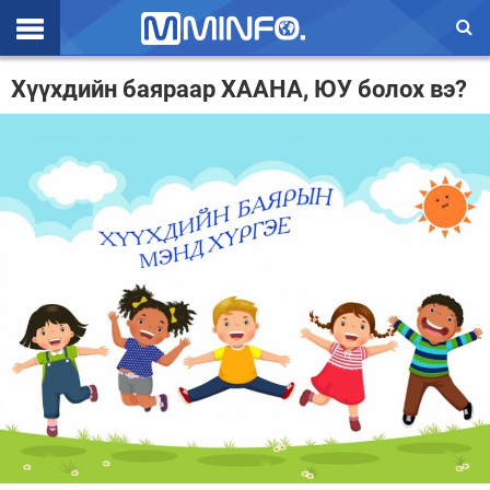
Эхлэл
Хүүхдийн баяраар ХААНА, ЮУ болох вэ?
Цаг агаар
Валют ханш
Улс төр
Эдийн засаг
Үзэл бодол
Спорт
Нийгэм
Дэлхий
Энтертайнмэнт