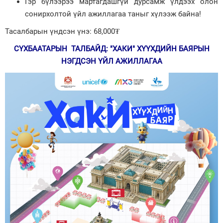
Гэр бүлээрээ мартагдашгүй дурсамж үлдээх олон
сонирхолтой үйл ажиллагаа таныг хүлээж байна!
Тасалбарын үндсэн үнэ: 68,000₮
СҮХБААТАРЫН ТАЛБАЙД: "ХАКИ" ХҮҮХДИЙН БАЯРЫН
НЭГДСЭН ҮЙЛ АЖИЛЛАГАА