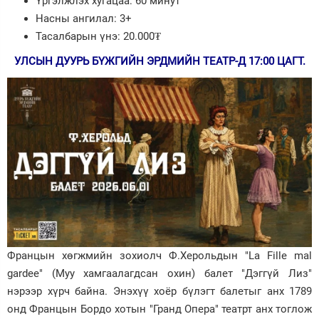
Үргэлжлэх хугацаа: 60 минут
Насны ангилал: 3+
Тасалбарын үнэ: 20.000₮
УЛСЫН ДУУРЬ БҮЖГИЙН ЭРДМИЙН ТЕАТР-Д 17:00 ЦАГТ.
Францын хөгжмийн зохиолч Ф.Херольдын "La Fille mal
gardee" (Муу хамгаалагдсан охин) балет "Дэггүй Лиз"
нэрээр хүрч байна. Энэхүү хоёр бүлэгт балетыг анх 1789
онд Францын Бордо хотын "Гранд Опера" театрт анх тоглож