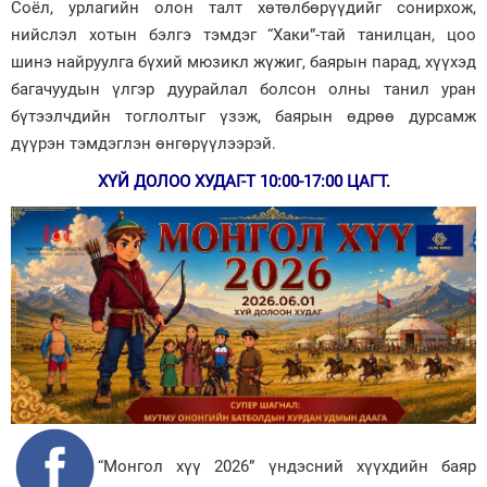
Соёл, урлагийн олон талт хөтөлбөрүүдийг сонирхож,
нийслэл хотын бэлгэ тэмдэг “Хаки”-тай танилцан, цоо
шинэ найруулга бүхий мюзикл жүжиг, баярын парад, хүүхэд
багачуудын үлгэр дуурайлал болсон олны танил уран
бүтээлчдийн тоглолтыг үзэж, баярын өдрөө дурсамж
дүүрэн тэмдэглэн өнгөрүүлээрэй.
ХҮЙ ДОЛОО ХУДАГ-Т 10:00-17:00 ЦАГТ.
“Монгол хүү 2026” үндэсний хүүхдийн баяр