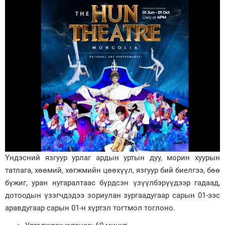
Үндэсний язгуур урлаг ардын уртын дуу, морин хуурын
татлага, хөөмий, хөгжмийн цөөхүүл, язгуур бий биелгээ, бөө
бүжиг, уран нугаралтаас бүрдсэн үзүүлбэрүүдээр гадаад,
дотоодын үзэгчдэдээ зориулан зургаадугаар сарын 01-ээс
аравдугаар сарын 01-н хүртэл тогтмол тоглоно.