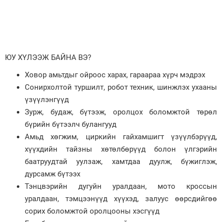
ЮУ ХҮЛЭЭЖ БАЙНА ВЭ?
Ховор амьтдыг ойроос харах, гараараа хүрч мэдрэх
Сонирхолтой туршилт, робот техник, шинжлэх ухааны
үзүүлэнгүүд
Зурж, будаж, бүтээж, оролцох боломжтой төрөл
бүрийн бүтээлч булангууд
Амьд хөгжим, циркийн гайхамшигт үзүүлбэрүүд,
хүүхдийн тайзны хөтөлбөрүүд болон үлгэрийн
баатруудтай уулзаж, хамтдаа дуулж, бүжиглэж,
дурсамж бүтээх
Тэнцвэрийн дугуйн уралдаан, мото кроссын
уралдаан, тэмцээнүүд хүүхэд, залуус өөрсдийгөө
сорих боломжтой оролцооны хэсгүүд