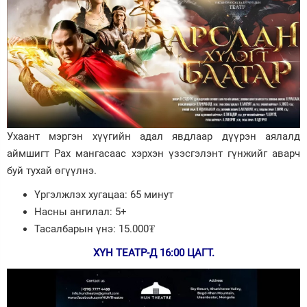
Ухаант мэргэн хүүгийн адал явдлаар дүүрэн аялалд
аймшигт Рах мангасаас хэрхэн үзэсгэлэнт гүнжийг аварч
буй тухай өгүүлнэ.
Үргэлжлэх хугацаа: 65 минут
Насны ангилал: 5+
Тасалбарын үнэ: 15.000₮
ХҮН ТЕАТР-Д 16:00 ЦАГТ.