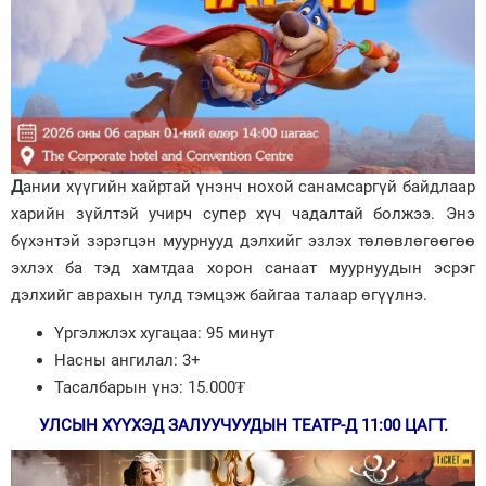
Д
ании хүүгийн хайртай үнэнч нохой санамсаргүй байдлаар
харийн зүйлтэй учирч супер хүч чадалтай болжээ. Энэ
бүхэнтэй зэрэгцэн муурнууд дэлхийг эзлэх төлөвлөгөөгөө
эхлэх ба тэд хамтдаа хорон санаат муурнуудын эсрэг
дэлхийг аврахын тулд тэмцэж байгаа талаар өгүүлнэ.
Үргэлжлэх хугацаа: 95 минут
Насны ангилал: 3+
Тасалбарын үнэ: 15.000₮
УЛСЫН ХҮҮХЭД ЗАЛУУЧУУДЫН ТЕАТР-Д 11:00 ЦАГТ.