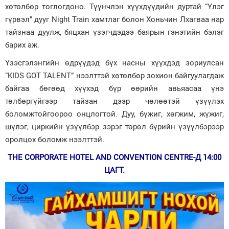
хөтөлбөр тоглогдоно. Түүнчлэн хүүхдүүдийн дуртай “Үлэг
гүрвэл” дууг Night Train хамтлаг болон Хоньчин Лхагваа нар
тайзнаа дуулж, бяцхан үзэгчдэдээ баярын гэнэтийн бэлэг
барих аж.
Үзэсгэлэнгийн өдрүүдэд бүх насны хүүхдэд зориулсан
“KIDS GOT TALENT” нээлттэй хөтөлбөр зохион байгуулагдаж
байгаа бөгөөд хүүхэд бүр өөрийн авьяасаа үнэ
төлбөргүйгээр тайзан дээр чөлөөтэй үзүүлэх
боломжтойгоороо онцлогтой. Дуу, бүжиг, хөгжим, жүжиг,
шүлэг, циркийн үзүүлбэр зэрэг төрөл бүрийн үзүүлбэрээр
оролцох боломж нээлттэй.
THE CORPORATE HOTEL AND CONVENTION CENTRE-Д 14:00
ЦАГТ.