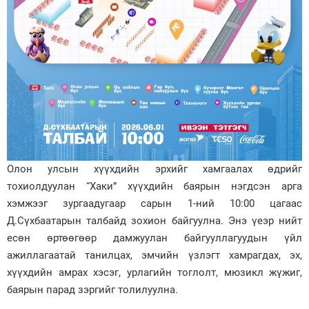
Олон улсын хүүхдийн эрхийг хамгаалах өдрийг
тохиолдуулан “Хаки” хүүхдийн баярын нэгдсэн арга
хэмжээг зургаадугаар сарын 1-ний 10:00 цагаас
Д.Сүхбаатарын талбайд зохион байгуулна. Энэ үеэр нийт
есөн өртөөгөөр дамжуулан байгууллагуудын үйл
ажиллагаатай танилцах, эмчийн үзлэгт хамрагдах, эх,
хүүхдийн амрах хэсэг, урлагийн тоглолт, мюзикл жүжиг,
баярын парад зэргийг толилуулна.