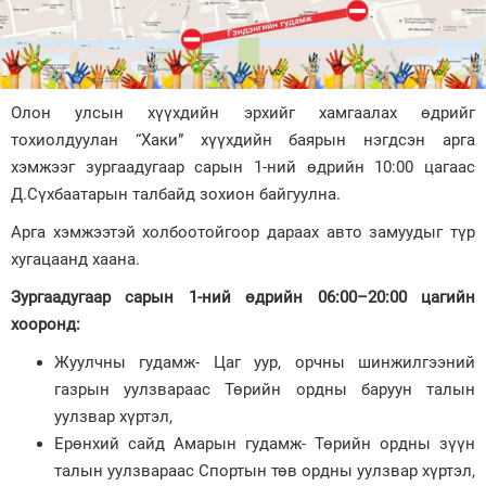
Зурхай
Олон улсын хүүхдийн эрхийг хамгаалах өдрийг
тохиолдуулан “Хаки” хүүхдийн баярын нэгдсэн арга
хэмжээг зургаадугаар сарын 1-ний өдрийн 10:00 цагаас
Д.Сүхбаатарын талбайд зохион байгуулна.
Арга хэмжээтэй холбоотойгоор дараах авто замуудыг түр
хугацаанд хаана.
Зургаадугаар сарын 1-ний өдрийн 06:00–20:00 цагийн
хооронд:
Жуулчны гудамж- Цаг уур, орчны шинжилгээний
газрын уулзвараас Төрийн ордны баруун талын
уулзвар хүртэл,
Ерөнхий сайд Амарын гудамж- Төрийн ордны зүүн
талын уулзвараас Спортын төв ордны уулзвар хүртэл,