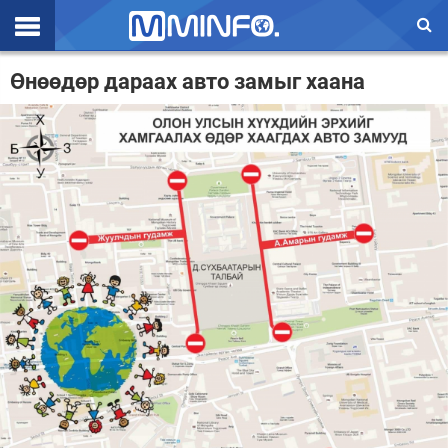
Эхлэл
Өнөөдөр дараах авто замыг хаана
Цаг агаар
Валют ханш
Улс төр
Эдийн засаг
Үзэл бодол
Спорт
Нийгэм
Дэлхий
Энтертайнмэнт