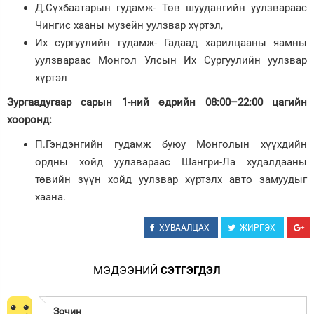
Д.Сүхбаатарын гудамж- Төв шуудангийн уулзвараас
Чингис хааны музейн уулзвар хүртэл,
Их сургуулийн гудамж- Гадаад харилцааны яамны
уулзвараас Монгол Улсын Их Сургуулийн уулзвар
хүртэл
Зургаадугаар сарын 1-ний өдрийн 08:00–22:00 цагийн
хооронд:
П.Гэндэнгийн гудамж буюу Монголын хүүхдийн
ордны хойд уулзвараас Шангри-Ла худалдааны
төвийн зүүн хойд уулзвар хүртэлх авто замуудыг
хаана.
ХУВААЛЦАХ
ЖИРГЭХ
МЭДЭЭНИЙ
СЭТГЭГДЭЛ