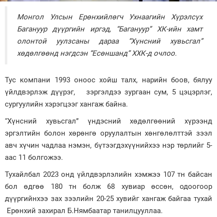
Зурхай
Монгол Улсын Ерөнхийлөгч Ухнаагийн Хүрэлсүх
Багануур дүүргийн иргэд
, “Багануур” ХК-ийн хамт
олонтой уулзсан
ы дараа “Хүнсний хувьсгал”
хөдөлгөөнд
нэгдсэн
“Есөншанд” ХХК-д очлоо.
Тус компани 1993 оноос хойш талх, нарийн боов, бялуу
үйлдвэрлэж дүүрэг, зэргэлдээ зургаан сум, 5 цэцэрлэг,
сургуулийн хэрэгцээг хангаж байна.
“Хүнсний хувьсгал” үндэсний хөдөлгөөний хүрээнд
эргэлтийн болон хөрөнгө оруулалтын хөнгөлөлттэй зээл
авч хүчин чадлаа нэмэн, бүтээгдэхүүнийхээ нэр төрлийг 5-
аас 11 болгожээ.
Тухайлбал 2023 онд үйлдвэрлэлийн хэмжээ 107 тн байсан
бол өдгөө 180 тн болж 68 хувиар өссөн, одоогоор
дүүргийнхээ зах зээлийн 20-25 хувийг хангаж байгаа тухай
Ерөнхий захирал Б.Нямбаатар танилцууллаа.