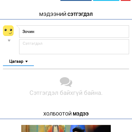
МЭДЭЭНИЙ
СЭТГЭГДЭЛ
Цагаар
Сэтгэгдэл байхгүй байна.
ХОЛБООТОЙ
МЭДЭЭ