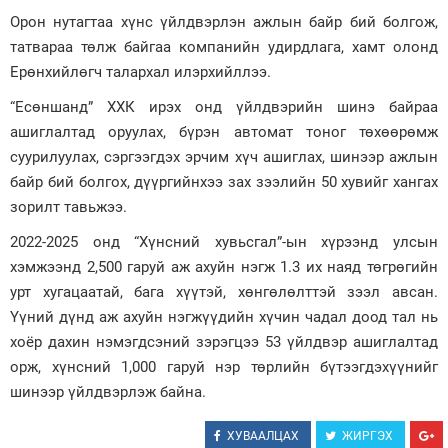
Орон нутагтаа хүнс үйлдвэрлэн ажлын байр бий болгож,
татвараа төлж байгаа компанийн удирдлага, хамт олонд
Ерөнхийлөгч талархал илэрхийллээ.
“Есөншанд” ХХК ирэх онд үйлдвэрийн шинэ байраа
ашиглалтад оруулах, бүрэн автомат тоног төхөөрөмж
суурилуулах, сэргээгдэх эрчим хүч ашиглах, шинээр ажлын
байр бий болгох, дүүргийнхээ зах зээлийн 50 хувийг хангах
зорилт тавьжээ.
2022-2025 онд “Хүнсний хувьсгал”-ын хүрээнд улсын
хэмжээнд 2,500 гаруй аж ахуйн нэгж 1.3 их наяд төгрөгийн
урт хугацаатай, бага хүүтэй, хөнгөлөлттэй зээл авсан.
Үүний дүнд аж ахуйн нэгжүүдийн хүчин чадал доод тал нь
хоёр дахин нэмэгдсэний зэрэгцээ 53 үйлдвэр ашиглалтад
орж, хүнсний 1,000 гаруй нэр төрлийн бүтээгдэхүүнийг
шинээр үйлдвэрлэж байна.
ХУВААЛЦАХ
ЖИРГЭХ