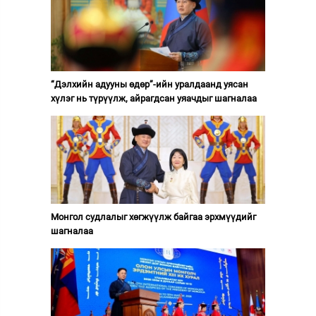
“Дэлхийн адууны өдөр”-ийн уралдаанд уясан
хүлэг нь түрүүлж, айрагдсан уяачдыг шагналаа
Монгол судлалыг хөгжүүлж байгаа эрхмүүдийг
шагналаа