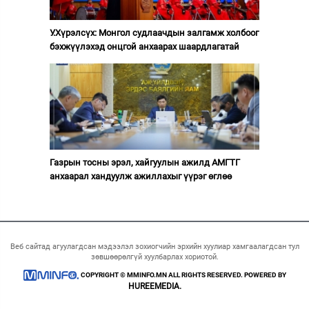
У.Хүрэлсүх: Монгол судлаачдын залгамж холбоог
бэхжүүлэхэд онцгой анхаарах шаардлагатай
Газрын тосны эрэл, хайгуулын ажилд АМГТГ
анхаарал хандуулж ажиллахыг үүрэг өглөө
Веб сайтад агуулагдсан мэдээлэл зохиогчийн эрхийн хуулиар хамгаалагдсан тул
зөвшөөрөлгүй хуулбарлах хориотой.
COPYRIGHT © MMINFO.MN ALL RIGHTS RESERVED. POWERED BY
HUREEMEDIA.