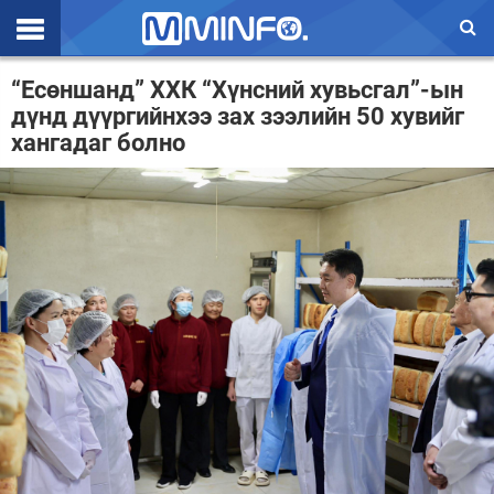
Эхлэл
“Есөншанд” ХХК “Хүнсний хувьсгал”-ын
дүнд дүүргийнхээ зах зээлийн 50 хувийг
Цаг агаар
хангадаг болно
Валют ханш
Улс төр
Эдийн засаг
Үзэл бодол
Спорт
Нийгэм
Дэлхий
Энтертайнмэнт