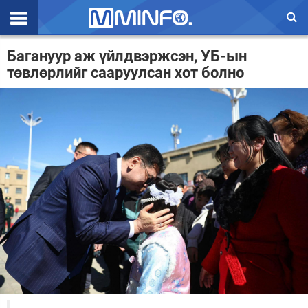
Эхлэл
Багануур аж үйлдвэржсэн, УБ-ын
төвлөрлийг сааруулсан хот болно
Цаг агаар
Валют ханш
Улс төр
Эдийн засаг
Үзэл бодол
Спорт
Нийгэм
Дэлхий
Энтертайнмэнт