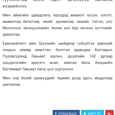
илэрхийллээ.
Мөн аймгийн удирдлага, иргэдэд амжилт хүсэн, ололт,
амжилтаа бататгаж, эвийг эрхэмлэж, зөвийг тэтгэн, улс
Монголоо хөгжүүлэхийн төлөө хүн бүр хичээн зүтгэхийг
уриаллаа.
Ерөнхийлөгч мөн Шүүхийн шийдвэр гүйцэтгэх ерөнхий
газрын ахмад ажилтан, бэлтгэл хурандаа Халтарын
Пүрэвсүрэнд Гавьяат хуульч, дүүргийн 142 дугаар
цэцэрлэгийн эрхлэгч асан, зөвлөх багш Аюушийн
Баттөмөрт Гавьяат багш цол хүртээлээ.
Мөн нэр бүхий эрхмүүдийг төрийн дээд одон, медалиар
шагналаа.
ХУВААЛЦАХ
ЖИРГЭХ