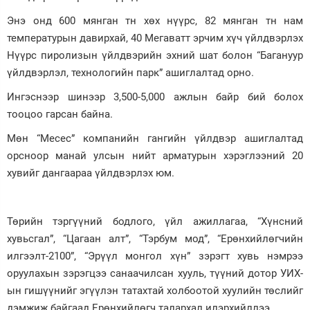
Энэ онд 600 мянган тн хөх нүүрс, 82 мянган тн нам
температурын давирхай, 40 Мегаватт эрчим хүч үйлдвэрлэх
Нүүрс пиролизын үйлдвэрийн эхний шат болон “Багануур
үйлдвэрлэл, технологийн парк” ашиглалтад орно.
Ингэснээр шинээр 3,500-5,000 ажлын байр бий болох
тооцоо гарсан байна.
Мөн “Месес” компанийн гангийн үйлдвэр ашиглалтад
орсноор манай улсын нийт арматурын хэрэглээний 20
хувийг дангаараа үйлдвэрлэх юм.
Төрийн тэргүүний бодлого, үйл ажиллагаа, “Хүнсний
хувьсгал”, “Цагаан алт”, “Тэрбум мод”, “Ерөнхийлөгчийн
илгээлт-2100”, “Эрүүл монгол хүн” зэрэгт хувь нэмрээ
оруулахын зэрэгцээ санаачилсан хууль, түүний дотор УИХ-
ын гишүүнийг эгүүлэн татахтай холбоотой хуулийн төслийг
дэмжиж байгаад Ерөнхийлөгч талархал илэрхийллээ.