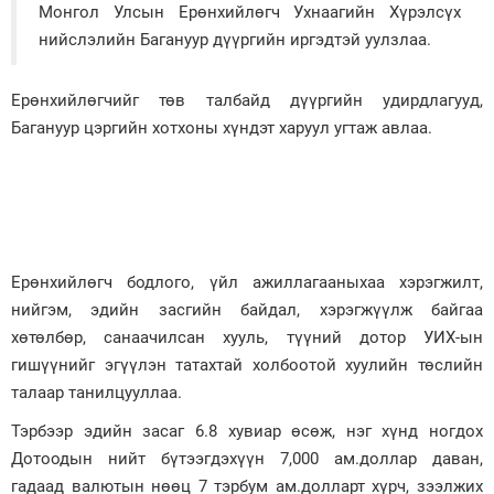
Монгол Улсын Ерөнхийлөгч Ухнаагийн Хүрэлсүх
Зурхай
нийслэлийн Багануур дүүргийн иргэдтэй уулзлаа.
Ерөнхийлөгчийг төв талбайд дүүргийн удирдлагууд,
Багануур цэргийн хотхоны хүндэт харуул угтаж авлаа.
Ерөнхийлөгч бодлого, үйл ажиллагааныхаа хэрэгжилт,
нийгэм, эдийн засгийн байдал, хэрэгжүүлж байгаа
хөтөлбөр, санаачилсан хууль, түүний дотор УИХ-ын
гишүүнийг эгүүлэн татахтай холбоотой хуулийн төслийн
талаар танилцууллаа.
Тэрбээр эдийн засаг 6.8 хувиар өсөж, нэг хүнд ногдох
Дотоодын нийт бүтээгдэхүүн 7,000 ам.доллар даван,
гадаад валютын нөөц 7 тэрбум ам.долларт хүрч, зээлжих