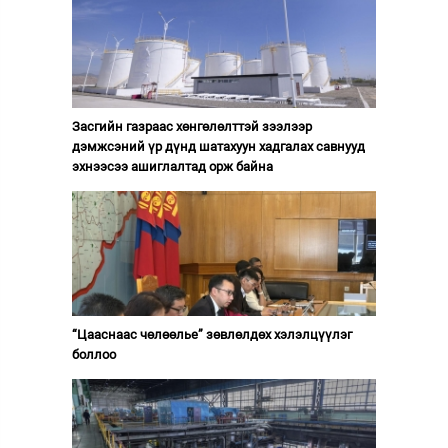
Засгийн газраас хөнгөлөлттэй зээлээр
дэмжсэний үр дүнд шатахуун хадгалах савнууд
эхнээсээ ашиглалтад орж байна
“Цааснаас чөлөөлье” зөвлөлдөх хэлэлцүүлэг
боллоо