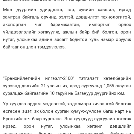
Мөн дүүргийн удирдлага, төр, хувийн хэвшил, иргэд
хамтран байгаль орчинд ээлтэй, дэвшилтэт технологитой,
экспортын чиг баримжаатай, импортыг орлох
үйлдвэрлэлийг хөгжүүлж, ажлын байр бий болгон, орон
нутаг, улсынхаа эдийн засагт бодитой хувь нэмэр оруулж
байгааг онцлон тэмдэглэлээ.
“Ерөнхийлөгчийн илгээлт-2100” тэтгэлэгт хөтөлбөрийн
хүрээнд дэлхийн 21 улсын их, дээд сургуульд 1,055 оюутан
суралцаж байгаагийн 10 гаруй нь Багануур дүүргийнх юм.
Үр хүүхдээ эрдэм мэдлэгтэй, хөдөлмөрч хичээнгүй болгож
өсгөсөн эцэг, эх болон сурган хүмүүжүүлсэн багш нарт нь
Ерөнхийлөгч баяр хүргэлээ. Энэ хүүхдүүд сургуулиа төгсөж
ирээд, орон нутаг, улсынхаа хөгжил дэвшлийг
түүчээлэгчид болно гэдэгт эргэлзэхгүй байгаагаа