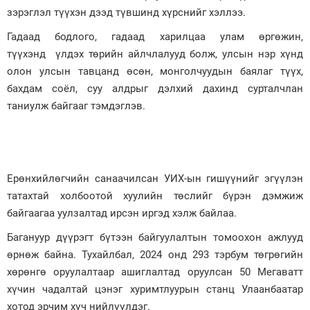
зэрэглэл түүхэн дээд түвшинд хүрснийг хэллээ.
Гадаад бодлого, гадаад харилцаа улам өргөжин,
түүхэнд үлдэх төрийн айлчлалууд болж, улсын нэр хүнд
олон улсын тавцанд өсөн, монголчуудын баялаг түүх,
бахдам соёл, суу алдрыг дэлхий дахинд сурталчлан
таниулж байгааг тэмдэглэв.
Ерөнхийлөгчийн санаачилсан УИХ-ын гишүүнийг эгүүлэн
татахтай холбоотой хуулийн төслийг бүрэн дэмжиж
байгаагаа уулзалтад ирсэн иргэд хэлж байлаа.
Багануур дүүрэгт бүтээн байгуулалтын томоохон ажлууд
өрнөж байна. Тухайлбал, 2024 онд 293 тэрбум төгрөгийн
хөрөнгө оруулалтаар ашиглалтад оруулсан 50 Мегаватт
хүчин чадалтай цэнэг хуримтлуурын станц Улаанбаатар
хотод эрчим хүч нийлүүлдэг.