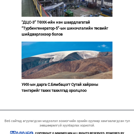
"ДЦС-3” ТӨХК-ийн нэн шаардлагатай
“Турбингенератор-5”-ын шинэчлэлийн төсвийг
шийдвэрлэхээр болов
УИХ-ын дарга С.Бямбацогт Сутай хайрхны
тэнгэрийг тахих тахилгад оролцлоо
Веб сайтад агуулагдсан мэдээлэл зохиогчийн эрхийн хуулиар хамгаалагдсан тул
зөвшөөрөлгүй хуулбарлах хориотой.
COPYRIGHT © MMINFO.MN ALL RIGHTS RESERVED. POWERED BY