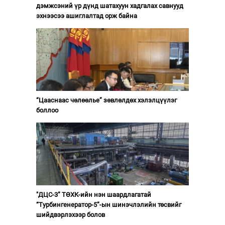
дэмжсэний үр дүнд шатахуун хадгалах савнууд
эхнээсээ ашиглалтад орж байна
“Цааснаас чөлөөлье” зөвлөлдөх хэлэлцүүлэг
боллоо
"ДЦС-3” ТӨХК-ийн нэн шаардлагатай
“Турбингенератор-5”-ын шинэчлэлийн төсвийг
шийдвэрлэхээр болов