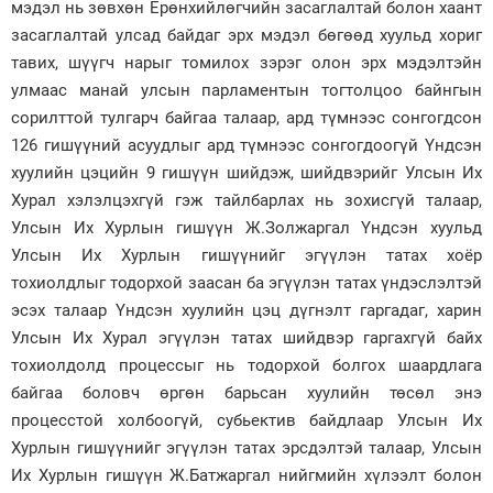
мэдэл нь зөвхөн Ерөнхийлөгчийн засаглалтай болон хаант
засаглалтай улсад байдаг эрх мэдэл бөгөөд хуульд хориг
тавих, шүүгч нарыг томилох зэрэг олон эрх мэдэлтэйн
улмаас манай улсын парламентын тогтолцоо байнгын
сорилттой тулгарч байгаа талаар, ард түмнээс сонгогдсон
126 гишүүний асуудлыг ард түмнээс сонгогдоогүй Үндсэн
хуулийн цэцийн 9 гишүүн шийдэж, шийдвэрийг Улсын Их
Хурал хэлэлцэхгүй гэж тайлбарлах нь зохисгүй талаар,
Улсын Их Хурлын гишүүн Ж.Золжаргал Үндсэн хуульд
Улсын Их Хурлын гишүүнийг эгүүлэн татах хоёр
тохиолдлыг тодорхой заасан ба эгүүлэн татах үндэслэлтэй
эсэх талаар Үндсэн хуулийн цэц дүгнэлт гаргадаг, харин
Улсын Их Хурал эгүүлэн татах шийдвэр гаргахгүй байх
тохиолдолд процессыг нь тодорхой болгох шаардлага
байгаа боловч өргөн барьсан хуулийн төсөл энэ
процесстой холбоогүй, субьектив байдлаар Улсын Их
Хурлын гишүүнийг эгүүлэн татах эрсдэлтэй талаар, Улсын
Их Хурлын гишүүн Ж.Батжаргал нийгмийн хүлээлт болон