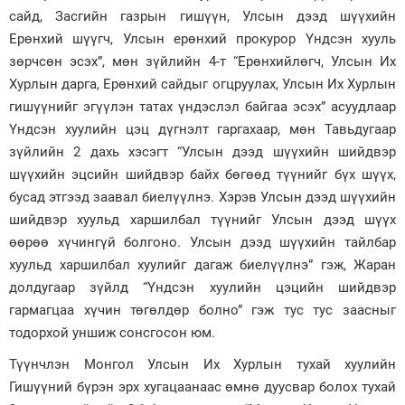
сайд, Засгийн газрын гишүүн, Улсын дээд шүүхийн
Ерөнхий шүүгч, Улсын ерөнхий прокурор Үндсэн хууль
зөрчсөн эсэх”, мөн зүйлийн 4-т “Ерөнхийлөгч, Улсын Их
Хурлын дарга, Ерөнхий сайдыг огцруулах, Улсын Их Хурлын
гишүүнийг эгүүлэн татах үндэслэл байгаа эсэх” асуудлаар
Үндсэн хуулийн цэц дүгнэлт гаргахаар, мөн Тавьдугаар
зүйлийн 2 дахь хэсэгт “Улсын дээд шүүхийн шийдвэр
шүүхийн эцсийн шийдвэр байх бөгөөд түүнийг бүх шүүх,
бусад этгээд заавал биелүүлнэ. Хэрэв Улсын дээд шүүхийн
шийдвэр хуульд харшилбал түүнийг Улсын дээд шүүх
өөрөө хүчингүй болгоно. Улсын дээд шүүхийн тайлбар
хуульд харшилбал хуулийг дагаж биелүүлнэ” гэж, Жаран
долдугаар зүйлд “Үндсэн хуулийн цэцийн шийдвэр
гармагцаа хүчин төгөлдөр болно” гэж тус тус заасныг
тодорхой уншиж сонсгосон юм.
Түүнчлэн Монгол Улсын Их Хурлын тухай хуулийн
Гишүүний бүрэн эрх хугацаанаас өмнө дуусвар болох тухай