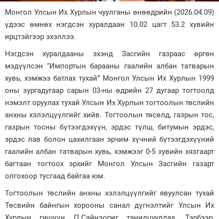
Монгол Улсын Их Хурлын чуулганы өнөөдрийн (2026.04.09)
Зурхай
үдээс өмнөх нэгдсэн хуралдаан 10.02 цагт 53.2 хувийн
ирцтэйгээр эхэллээ.
Нэгдсэн хуралдааны эхэнд Засгийн газраас өргөн
мэдүүлсэн “Импортын барааны гаалийн албан татварын
хувь, хэмжээ батлах тухай” Монгол Улсын Их Хурлын 1999
оны зургадугаар сарын 03-ны өдрийн 27 дугаар тогтоолд
нэмэлт оруулах тухай Улсын Их Хурлын тогтоолын төслийн
анхны хэлэлцүүлгийг хийв. Тогтоолын төсөлд, газрын тос,
газрын тосны бүтээгдэхүүн, эрдэс түлш, битумын эрдэс,
эрдэс лав болон цахилгаан эрчим хүчний бүтээгдэхүүний
гаалийн албан татварын хувь, хэмжээг 0-5 хувийн хязгаарт
багтаан тогтоох эрхийг Монгол Улсын Засгийн газарт
олгохоор тусгаад байгаа юм.
Тогтоолын төслийн анхны хэлэлцүүлгийг явуулсан тухай
Төсвийн байнгын хорооны санал дүгнэлтийг Улсын Их
Хурлын гишүүн П.Сайнзориг танилцууллаа. Тэрбээр,