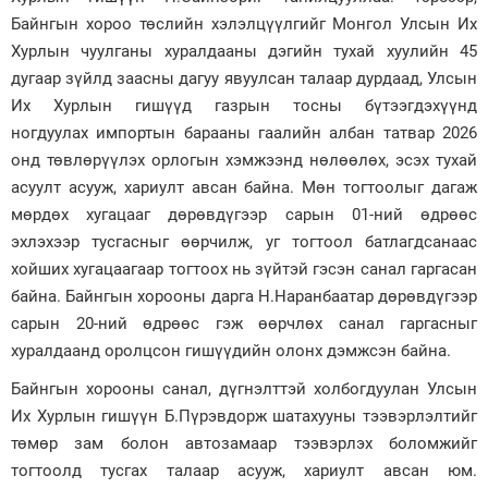
Байнгын хороо төслийн хэлэлцүүлгийг Монгол Улсын Их
Хурлын чуулганы хуралдааны дэгийн тухай хуулийн 45
дугаар зүйлд заасны дагуу явуулсан талаар дурдаад, Улсын
Их Хурлын гишүүд газрын тосны бүтээгдэхүүнд
ногдуулах импортын барааны гаалийн албан татвар 2026
онд төвлөрүүлэх орлогын хэмжээнд нөлөөлөх, эсэх тухай
асуулт асууж, хариулт авсан байна. Мөн тогтоолыг дагаж
мөрдөх хугацааг дөрөвдүгээр сарын 01-ний өдрөөс
эхлэхээр тусгасныг өөрчилж, уг тогтоол батлагдсанаас
хойших хугацаагаар тогтоох нь зүйтэй гэсэн санал гаргасан
байна. Байнгын хорооны дарга Н.Наранбаатар дөрөвдүгээр
сарын 20-ний өдрөөс гэж өөрчлөх санал гаргасныг
хуралдаанд оролцсон гишүүдийн олонх дэмжсэн байна.
Байнгын хорооны санал, дүгнэлттэй холбогдуулан Улсын
Их Хурлын гишүүн Б.Пүрэвдорж шатахууны тээвэрлэлтийг
төмөр зам болон автозамаар тээвэрлэх боломжийг
тогтоолд тусгах талаар асууж, хариулт авсан юм.