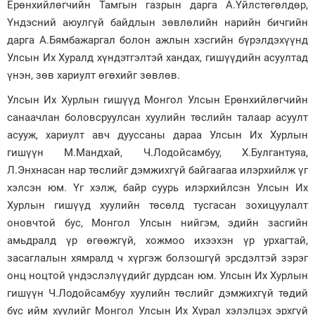
Ерөнхийлөгчийн Тамгын газрын дарга А.Үйлстөгөлдөр,
Үндэсний аюулгүй байдлын зөвлөлийн нарийн бичгийн
дарга А.Бямбажаргал болон ажлын хэсгийн бүрэлдэхүүнд
Улсын Их Хуралд хүндэтгэлтэй хандах, гишүүдийн асуултад
үнэн, зөв хариулт өгөхийг зөвлөв.
Улсын Их Хурлын гишүүд Монгол Улсын Ерөнхийлөгчийн
санаачлан боловсруулсан хуулийн төслийн талаар асуулт
асууж, хариулт авч дууссаны дараа Улсын Их Хурлын
гишүүн М.Мандхай, Ч.Лодойсамбуу, Х.Булгантуяа,
Л.Энхнасан нар төслийг дэмжихгүй байгаагаа илэрхийлж үг
хэлсэн юм. Үг хэлж, байр суурь илэрхийлсэн Улсын Их
Хурлын гишүүд хуулийн төсөлд тусгасан зохицуулалт
оновчтой бус, Монгол Улсын нийгэм, эдийн засгийн
амьдралд үр өгөөжгүй, хожмоо ихээхэн үр урхагтай,
засаглалын хямралд ч хүргэж болзошгүй эрсдэлтэй зэрэг
онц ноцтой үндэслэлүүдийг дурдсан юм. Улсын Их Хурлын
гишүүн Ч.Лодойсамбуу хуулийн төслийг дэмжихгүй төдий
бус ийм хуулийг Монгол Улсын Их Хурал хэлэлцэх эрхгүй