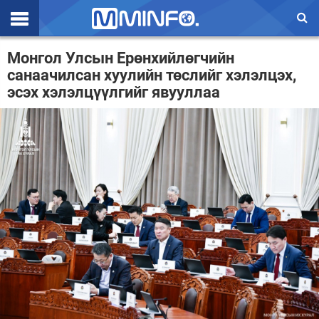
Эхлэл
Монгол Улсын Ерөнхийлөгчийн
санаачилсан хуулийн төслийг хэлэлцэх,
Цаг агаар
эсэх хэлэлцүүлгийг явууллаа
Валют ханш
Улс төр
Эдийн засаг
Үзэл бодол
Спорт
Нийгэм
Дэлхий
Энтертайнмэнт