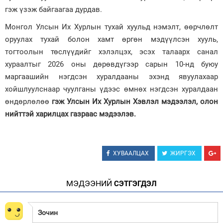
гэж үзэж байгаагаа дурдав.
Монгол Улсын Их Хурлын тухай хуульд нэмэлт, өөрчлөлт
оруулах тухай болон хамт өргөн мэдүүлсэн хууль,
тогтоолын төслүүдийг хэлэлцэх, эсэх талаарх санал
хураалтыг 2026 оны дөрөвдүгээр сарын 10-нд буюу
маргаашийн нэгдсэн хуралдааны эхэнд явуулахаар
хойшлуулснаар чуулганы үдээс өмнөх нэгдсэн хуралдаан
өндөрлөлөө
гэж Улсын Их Хурлын Хэвлэл мэдээлэл, олон
нийттэй харилцах газраас мэдээлэв.
ХУВААЛЦАХ
ЖИРГЭХ
МЭДЭЭНИЙ
СЭТГЭГДЭЛ