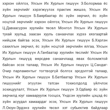
хэрхэн ойлгох, Улсын Их Хурлын гишүүн Э.Болормаа ёс
зүйн зөрчлийг хэрэгжүүлэх практик жишээ, Улсын Их
Хурлын гишүүн Б.Баярбаатар ёс зүйн зөрчил, ёс зүйн
ноцтой зөрчлийг хэрхэн ойлгох, Улсын Их Хурлын гишүүн
Ц.Даваасүрэн хуулийн төсөл Монгол Улсын Их Хурлын
тухай хуульд заасан хууль санаачлах хүрээ хязгаартай
нийцэж байгаа эсэх, Улсын Их Хурлын гишүүн Б.Хэрлэн
сахилгын зөрчил, ёс зүйн ноцтой зөрчлийн ялгаа, Улсын
Их Хурлын гишүүн А.Ганбаатар хуулийн төслийг Улсын Их
Хурлын гишүүд өөрсдөө санаачлаад явах боломжтой
байсан эсэх талаар, Улсын Их Хурлын гишүүн Ц.Сандаг-
Очир парламентыг тогтворгүй болгох эрсдэлтэй талаар,
Улсын Их Хурлын гишүүн Б.Батбаатар Улсын Их Хурлын
гишүүнийг эгүүлэн татсан тохиолдолд үйлчлэх
зохицуулалт, Улсын Их Хурлын гишүүн Э.Одбаяр ёс зүйн
зөрчилд юуг хамааруулж тооцох, Үндсэн хуулийн цэцэд ёс
зүйн асуудал хамаардаг эсэх, Улсын Их Хурлын гишүүн
Л.Оюун-Эрдэнэ хуулийн төсөл хэт субьектив байдлаар