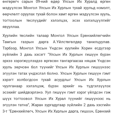
өнгөрөгч сарын 09-ний өдөр Улсын Их Хуралд өргөн
мэдүүлсэн Монгол Улсын Их Хурлын тухай хуульд нэмэлт,
өөрчлөлт оруулах тухай болон хамт өргөн мэдүүлсэн хууль,
тогтоолын төслүүдийг хэлэлцэх, эсэх хэлэлцүүлгийг
явууллаа.
Хуулийн төслийн талаар Монгол Улсын Ерөнхийлөгчийн
Тамгын газрын дарга А.Үйлстөгөлдөр танилцуулав.
Тэрбээр, Монгол Улсын Үндсэн хуулийн Хорин есдүгээр
зүйлийн 3 дахь хэсэгт “Улсын Их Хурлын гишүүн бүрэн
эрхээ хэрэгжүүлэхдээ өргөсөн тангаргаасаа няцаж Үндсэн
хууль зөрчсөн бол түүнийг Улсын Их Хурлын гишүүнээс
эгүүлэн татах үндэслэл болно. Улсын Хурлын гишүүн гэмт
хэрэгт холбогдсон тухай асуудлыг Улсын Их Хурлын
чуулганаар хэлэлцэж, бүрэн эрхийг нь түдгэлзүүлэх
эсэхийг шийдвэрлэнэ. Уул гишүүн гэмт хэрэг үйлдсэн гэж
шүүх тогтоовол Улсын Их Хурал түүнийг гишүүнээс нь
эгүүлэн татна”, Жаран зургадугаар зүйлийн 2 дахь хэсгийн
3-т “Ерөнхийлөгч, Улсын Их Хурлын дарга, гишүүн, Ерөнхий