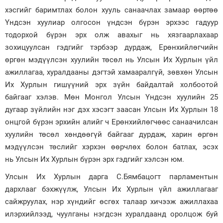
хэсгийг баримтлах болон хууль санаачлах замаар өөртөө
Үндсэн хуулиар олгосон үндсэн бүрэн эрхээс гадуур
тодорхой бүрэн эрх олж авахыг нь хязгаарлахаар
зохицуулсан гэдгийг тэрбээр дурдаж, Ерөнхийлөгчийн
өргөн мэдүүлсэн хуулийн төсөл нь Улсын Их Хурлын үйл
ажиллагаа, хуралдааны дэгтэй хамааралгүй, зөвхөн Улсын
Их Хурлын гишүүний эрх зүйн байдалтай холбоотой
байгааг хэлэв. Мөн Монгол Улсын Үндсэн хуулийн 25
дугаар зүйлийн нэг дэх хэсэгт заасан Улсын Их Хурлын 18
онцгой бүрэн эрхийн алийг ч Ерөнхийлөгчөөс санаачилсан
хуулийн төсөл хөндөөгүй байгааг дурдаж, харин өргөн
мэдүүлсэн төслийг хэрхэн өөрчлөх болон батлах, эсэх
нь Улсын Их Хурлын бүрэн эрх гэдгийг хэлсэн юм.
Улсын Их Хурлын дарга С.Бямбацогт парламентын
дархлааг бэхжүүлж, Улсын Их Хурлын үйл ажиллагааг
сайжруулах, нэр хүндийг өсгөх талаар хичээж ажиллахаа
илэрхийлээд, чуулганы нэгдсэн хуралдаанд оролцож буй