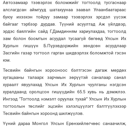
Автозамаар тээвэрлэх боломжийг тогтоолд тусгаснаар
алслагдсан аймгууд шатахуунаа заавал Улаанбаатараас
буюу ихээхэн тойруу замаар тээвэрлэх эрсдэл үүсэж
байгааг тэрбээр дурдав. Түүний асуултад Аж үйлдвэр,
эрдэс баялгийн сайд Г.Дамдинням хариулахдаа, тогтоолд
зам болон боомтын асуудал тусаагүй бөгөөд Улсын Их
Хурлын гишүүн Б.Пүрэвдоржийн хөндсөн асуудлаар
Засгийн газар тогтоол гарган шидвэрлэх боломжтой гэсэн
юм.
Төсвийн байнгын хорооноос бэлтгэсэн дагаж мөрдөх
хугацааны талаарх зарчмын зөрүүтэй саналаар санал
хураалт явуулахад Улсын Их Хурлын чуулганы нэгдсэн
хуралдаанд оролцсон гишүүдийн 65.5 хувь нь дэмжлээ.
Ингээд “Тогтоолд нэмэлт оруулах тухай” Улсын Их Хурлын
тогтоолын төслийг эцсийн хэлэлцүүлэгт бэлтгүүлэхээр
Төсвийн байнгын хороонд шилжүүлэв.
Үүний дараа Монгол Улсын Ерөнхийлөгчөөс санаачилж,