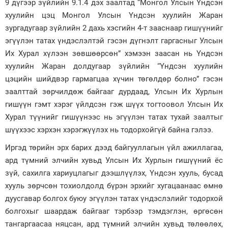
9 дүгээр зүйлийн 9.1.4 дэх заалтад “Монгол Улсын Үндсэн
хуулийн цэц Монгол Улсын Үндсэн хуулийн Жаран
зургадугаар зүйлийн 2 дахь хэсгийн 4-т зааснаар гишүүнийг
эгүүлэн татах үндэслэлтэй гэсэн дүгнэлт гаргасныг Улсын
Их Хурал хүлээн зөвшөөрсөн” хэмээн заасан нь Үндсэн
хуулийн Жаран долдугаар зүйлийн “Үндсэн хуулийн
цэцийн шийдвэр гармагцаа хүчин төгөлдөр болно” гэсэн
заалттай зөрчилдөж байгааг дурдаад, Улсын Их Хурлын
гишүүн гэмт хэрэг үйлдсэн гэж шүүх тогтоовол Улсын Их
Хурал түүнийг гишүүнээс нь эгүүлэн татах тухай заалтыг
шүүхээс хэрхэн хэрэгжүүлэх нь тодорхойгүй байна гэлээ.
Иргэд төрийн эрх барих дээд байгууллагын үйл ажиллагаа,
ард түмний элчийн хувьд Улсын Их Хурлын гишүүний ёс
зүй, сахилга хариуцлагыг дээшлүүлэх, Үндсэн хууль, бусад
хууль зөрчсөн тохиолдолд бүрэн эрхийг хугацаанаас өмнө
дуусгавар болгох буюу эгүүлэн татах үндэслэлийг тодорхой
болгохыг шаардаж байгааг тэрбээр тэмдэглэн, өргөсөн
тангаргаасаа няцсан, ард түмний элчийн хувьд төлөөлөх,