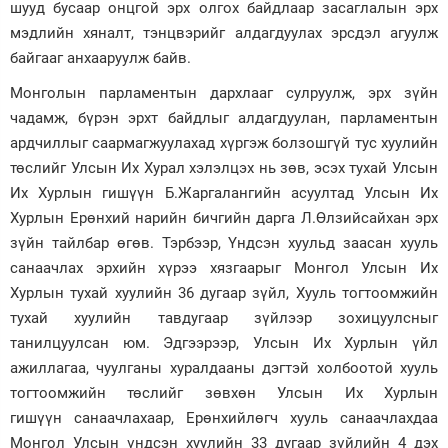
шууд бусаар онцгой эрх олгох байдлаар засаглалын эрх
мэдлийн хяналт, тэнцвэрийг алдагдуулах эрсдэл агуулж
байгааг анхааруулж байв.
Монголын парламентын дархлааг сулруулж, эрх зүйн
чадамж, бүрэн эрхт байдлыг алдагдуулан, парламентын
ардчиллыг саармагжуулахад хүргэж болзошгүй тус хуулийн
төслийг Улсын Их Хурал хэлэлцэх нь зөв, эсэх тухай Улсын
Их Хурлын гишүүн Б.Жаргалангийн асуултад Улсын Их
Хурлын Ерөнхий нарийн бичгийн дарга Л.Өлзийсайхан эрх
зүйн тайлбар өгөв. Тэрбээр, Үндсэн хуульд заасан хууль
санаачлах эрхийн хүрээ хязгаарыг Монгол Улсын Их
Хурлын тухай хуулийн 36 дугаар зүйл, Хууль тогтоомжийн
тухай хуулийн тавдугаар зүйлээр зохицуулсныг
танилцуулсан юм. Эдгээрээр, Улсын Их Хурлын үйл
ажиллагаа, чуулганы хуралдааны дэгтэй холбоотой хууль
тогтоомжийн төслийг зөвхөн Улсын Их Хурлын
гишүүн санаачлахаар, Ерөнхийлөгч хууль санаачлахдаа
Монгол Улсын үндсэн хуулийн 33 дугаар зүйлийн 4 дэх