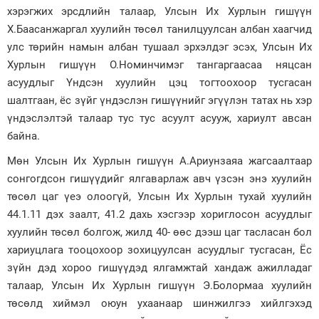
хэрэгжих эрсдлийн талаар, Улсын Их Хурлын гишүүн
Х.Баасанжаргал хуулийн төсөл танилцуулсан албан хаагчид
улс төрийн намын албан тушаал эрхэлдэг эсэх, Улсын Их
Хурлын гишүүн О.Номинчимэг тангаргаасаа няцсан
асуудлыг Үндсэн хуулийн цэц тогтоохоор тусгасан
шалтгаан, ёс зүйг үндэслэн гишүүнийг эгүүлэн татах нь хэр
үндэслэлтэй талаар тус тус асуулт асууж, хариулт авсан
байна.
Мөн Улсын Их Хурлын гишүүн А.Ариунзаяа жагсаалтаар
сонгогдсон гишүүдийг ялгаварлаж авч үзсэн энэ хуулийн
төсөл цаг үеэ олоогүй, Улсын Их Хурлын тухай хуулийн
44.1.11 дэх заалт, 41.2 дахь хэсгээр хориглосон асуудлыг
хуулийн төсөл болгож, жилд 40- өөс дээш цаг тасласан бол
хариуцлага тооцохоор зохицуулсан асуудлыг тусгасан, Ёс
зүйн дэд хороо гишүүдэд ялгамжтай хандаж ажилладаг
талаар, Улсын Их Хурлын гишүүн Э.Болормаа хуулийн
төсөлд хиймэл оюун ухаанаар шинжилгээ хийлгэхэд