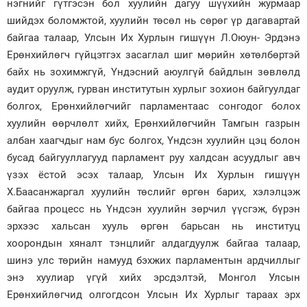
нэгнийг гүтгэсэн бол хуулийн дагуу шүүхийн журмаар
шийдэх боломжтой, хуулийн төсөл нь сөрөг үр дагавартай
байгаа талаар, Улсын Их Хурлын гишүүн Л.Оюун- Эрдэнэ
Ерөнхийлөгч гүйцэтгэх засаглал шиг мөрийн хөтөлбөртэй
байх нь зохимжгүй, Үндэсний аюулгүй байдлын зөвлөлд
аудит оруулж, гурван институтын хурлыг зохион байгуулдаг
болгох, Ерөнхийлөгчийг парламентаас сонгодог болох
хуулийн өөрчлөлт хийх, Ерөнхийлөгчийн Тамгын газрын
албан хаагчдыг нам бус болгох, Үндсэн хуулийн цэц болон
бусад байгууллагууд парламент руу халдсан асуудлыг авч
үзэх ёстой эсэх талаар, Улсын Их Хурлын гишүүн
Х.Баасанжаргал хуулийн төслийг өргөн барих, хэлэлцэж
байгаа процесс нь Үндсэн хуулийн зөрчил үүсгэж, бүрэн
эрхээс хальсан хууль өргөн барьсан нь институц
хоорондын хяналт тэнцлийг алдагдуулж байгаа талаар,
шинэ улс төрийн намууд бэхжих парламентын ардчиллыг
энэ хуулиар үгүй хийх эрсдэлтэй, Монгол Улсын
Ерөнхийлөгчид олгогдсон Улсын Их Хурлыг тараах эрх