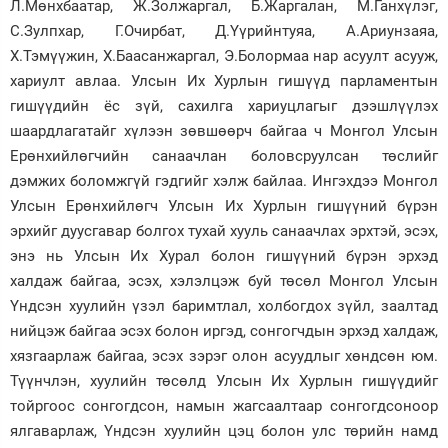
Л.Мөнхбаатар, Ж.Золжаргал, Б.Жаргалан, М.Ганхүлэг,
С.Зулпхар, Г.Очирбат, Д.Үүрийнтуяа, А.Ариунзаяа,
Х.Тэмүүжин, Х.Баасанжаргал, Э.Болормаа нар асуулт асууж,
хариулт авлаа. Улсын Их Хурлын гишүүд парламентын
гишүүдийн ёс зүй, сахилга хариуцлагыг дээшлүүлэх
шаардлагатайг хүлээн зөвшөөрч байгаа ч Монгол Улсын
Ерөнхийлөгчийн санаачлан боловсруулсан төслийг
дэмжих боломжгүй гэдгийг хэлж байлаа. Ингэхдээ Монгол
Улсын Ерөнхийлөгч Улсын Их Хурлын гишүүний бүрэн
эрхийг дуусгавар болгох тухай хууль санаачлах эрхтэй, эсэх,
энэ нь Улсын Их Хурал болон гишүүний бүрэн эрхэд
халдаж байгаа, эсэх, хэлэлцэж буй төсөл Монгол Улсын
Үндсэн хуулийн үзэл баримтлал, холбогдох зүйл, заалтад
нийцэж байгаа эсэх болон иргэд, сонгогчдын эрхэд халдаж,
хязгаарлаж байгаа, эсэх зэрэг олон асуудлыг хөндсөн юм.
Түүнчлэн, хуулийн төсөлд Улсын Их Хурлын гишүүдийг
тойргоос сонгогдсон, намын жагсаалтаар сонгогдсоноор
ялгаварлаж, Үндсэн хуулийн цэц болон улс төрийн намд