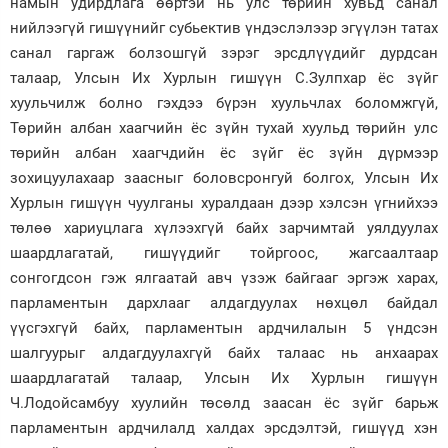
намын удирдлага өөртэй нь улс төрийн хувьд санал
нийлээгүй гишүүнийг субьектив үндэслэлээр эгүүлэн татах
санал гаргаж болзошгүй зэрэг эрсдлүүдийг дурдсан
талаар, Улсын Их Хурлын гишүүн С.Зулпхар ёс зүйг
хуульчилж болно гэхдээ бүрэн хуульчлах боломжгүй,
Төрийн албан хаагчийн ёс зүйн тухай хуульд төрийн улс
төрийн албан хаагчдийн ёс зүйг ёс зүйн дүрмээр
зохицуулахаар заасныг боловсронгуй болгох, Улсын Их
Хурлын гишүүн чуулганы хуралдаан дээр хэлсэн үгнийхээ
төлөө хариуцлага хүлээхгүй байх зарчимтай уялдуулах
шаардлагатай, гишүүдийг тойргоос, жагсаалтаар
сонгогдсон гэж ялгаатай авч үзэж байгааг эргэж харах,
парламентын дархлааг алдагдуулах нөхцөл байдал
үүсгэхгүй байх, парламентын ардчилалын 5 үндсэн
шалгуурыг алдагдуулахгүй байх талаас нь анхаарах
шаардлагатай талаар, Улсын Их Хурлын гишүүн
Ч.Лодойсамбуу хуулийн төсөлд заасан ёс зүйг барьж
парламентын ардчилалд халдах эрсдэлтэй, гишүүд хэн