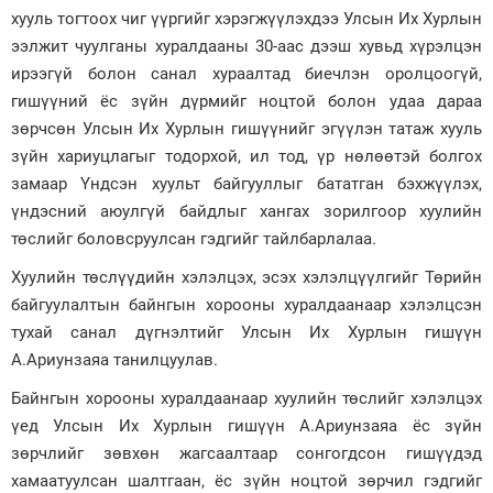
хууль тогтоох чиг үүргийг хэрэгжүүлэхдээ Улсын Их Хурлын
ээлжит чуулганы хуралдааны 30-аас дээш хувьд хүрэлцэн
ирээгүй болон санал хураалтад биечлэн оролцоогүй,
гишүүний ёс зүйн дүрмийг ноцтой болон удаа дараа
зөрчсөн Улсын Их Хурлын гишүүнийг эгүүлэн татаж хууль
зүйн хариуцлагыг тодорхой, ил тод, үр нөлөөтэй болгох
замаар Үндсэн хуульт байгууллыг бататган бэхжүүлэх,
үндэсний аюулгүй байдлыг хангах зорилгоор хуулийн
төслийг боловсруулсан гэдгийг тайлбарлалаа.
Хуулийн төслүүдийн хэлэлцэх, эсэх хэлэлцүүлгийг Төрийн
байгуулалтын байнгын хорооны хуралдаанаар хэлэлцсэн
тухай санал дүгнэлтийг Улсын Их Хурлын гишүүн
А.Ариунзаяа танилцуулав.
Байнгын хорооны хуралдаанаар хуулийн төслийг хэлэлцэх
үед Улсын Их Хурлын гишүүн А.Ариунзаяа ёс зүйн
зөрчлийг зөвхөн жагсаалтаар сонгогдсон гишүүдэд
хамаатуулсан шалтгаан, ёс зүйн ноцтой зөрчил гэдгийг