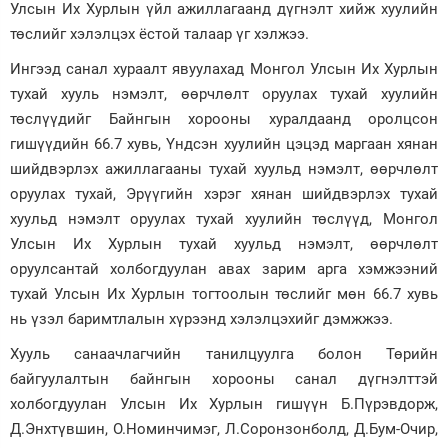
Улсын Их Хурлын үйл ажиллагаанд дүгнэлт хийж хуулийн
төслийг хэлэлцэх ёстой талаар үг хэлжээ.
Ингээд санал хураалт явуулахад Монгол Улсын Их Хурлын
тухай хууль нэмэлт, өөрчлөлт оруулах тухай хуулийн
төслүүдийг Байнгын хорооны хуралдаанд оролцсон
гишүүдийн 66.7 хувь, Үндсэн хуулийн цэцэд маргаан хянан
шийдвэрлэх ажиллагааны тухай хуульд нэмэлт, өөрчлөлт
оруулах тухай, Эрүүгийн хэрэг хянан шийдвэрлэх тухай
хуульд нэмэлт оруулах тухай хуулийн төслүүд, Монгол
Улсын Их Хурлын тухай хуульд нэмэлт, өөрчлөлт
оруулсантай холбогдуулан авах зарим арга хэмжээний
тухай Улсын Их Хурлын тогтоолын төслийг мөн 66.7 хувь
нь үзэл баримтлалын хүрээнд хэлэлцэхийг дэмжжээ.
Хууль санаачлагчийн танилцуулга болон Төрийн
байгуулалтын байнгын хорооны санал дүгнэлттэй
холбогдуулан Улсын Их Хурлын гишүүн Б.Пүрэвдорж,
Д.Энхтүвшин, О.Номинчимэг, Л.Соронзонболд, Д.Бум-Очир,