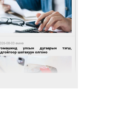
 өдрийн өмнө өмнө
нгол Улсын волейболын шигшээ баг
өөдөр Хятадын эсрэг тоглоно
026-08-03 өмнө
томашинд улсын дугаарын тэгш,
ндгойгоор шатахуун олгоно
 өдрийн өмнө өмнө
өөдөр сондгой тоогоор төгссөн улсын
гаартай автомашинтай иргэдэд шатахуун
гоно
026-08-03 өмнө
таг заагдсан” С.Зориг