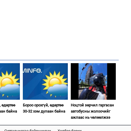
ба
2
"Х
ЕБС
1
Бү
тээ
2
Ав
тат
, өдөртөө
Бороо орохгүй, өдөртөө
Ноцтой зөрчил гаргасан
2
аан байна
30-32 хэм дулаан байна
автобусны жолоочийг
МИ
аж
ажлаас нь чөлөөлжээ
2
Б.
би
Сурталчилгаа байршуулах
Холбоо барих