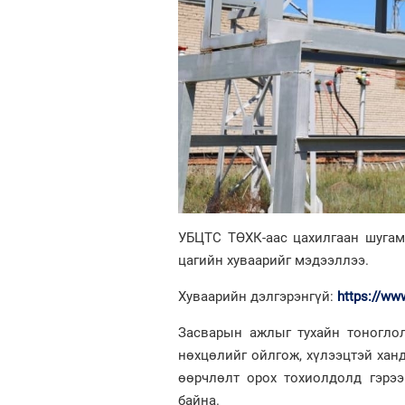
УБЦТС ТӨХК-аас цахилгаан шугам 
цагийн хуваарийг мэдээллээ.
Хуваарийн дэлгэрэнгүй:
https://ww
Засварын ажлыг тухайн тоногло
нөхцөлийг ойлгож, хүлээцтэй ханд
өөрчлөлт орох тохиолдолд гэрээ
байна.