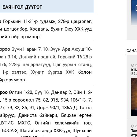
БАЯНГОЛ ДҮҮРЭГ
оо
Горький 11-31-р гудамж, 278-р цэцэрлэг,
ы цогцолбор, Хосдаль, Буянт Оюу ХХК-ууд
эрийн ойр орчмоор
хороо
Зүүн Наран 7, 10, Зүүн Ард Аюуш 10-
1
САНА
Но
ран 3-14, Дэнжийн задгай, Горький 16-28-р
жо
176, 278-р цэцэрлэгүүд, Цаг уурын станц,
2
KH
 1-р хэлтэс, Хүчит бүргэд ХХК
болон
22-
ойр орчмоор
хороо
Өлгий 1-20, Сүү 16, Дандар 2, Ойн 1, 2-
 15-р хороолол 75, 82, 91Б, 93А 106/1-3, 7,
 77, 79, 82, 86, 91, Дорж 90/1, 186А-Д, Төгөл
1
Со
байрууд, Даниста бэйкери, Бяцхан өргөө
69 
 ШУТИС МХТС, Өлгийн халамжийн төв,
2
, БОСА-3, Шагай октаэдр ХХК-ууд, Шунхлай
Тө
ст