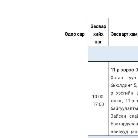
Засвар
Өдөр сар
хийх
Засварт ха
цаг
11-р хороо
3
Хатан туул
бьюлдинг 5, 
р хэсгийн 
10:00-
хэсэг, 11-
17:00
байгуулалты
Зайсан ска
Баатардулаа
найзууд цэ