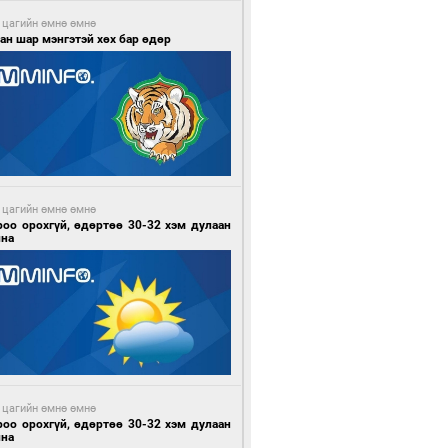
 цагийн өмнө өмнө
ан шар мэнгэтэй хөх бар өдөр
 цагийн өмнө өмнө
роо орохгүй, өдөртөө 30-32 хэм дулаан
йна
 цагийн өмнө өмнө
роо орохгүй, өдөртөө 30-32 хэм дулаан
йна