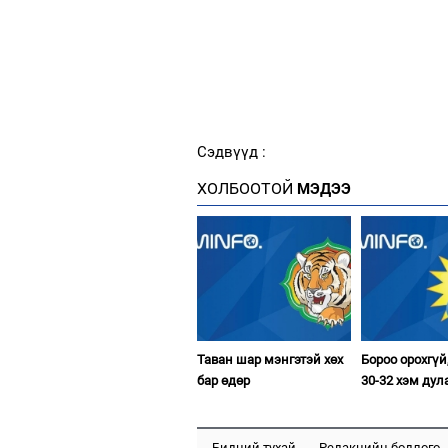
Сэдвүүд :
ХОЛБООТОЙ
МЭДЭЭ
Таван шар мэнгэтэй хөх
Бороо орохгүй
бар өдөр
30-32 хэм дул
Бидний тухай
Редакцийн бодлого