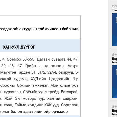
9
Тав
мрагдах объектуудын тоймчилсон байршил
ХАН-УУЛ ДҮҮРЭГ
9
, 4, Соёмбо 53-55С, Цагаан суварга 44, 47,
Бо
ба
 30, 46, 47, Грийн ланд хотхон, Астра
Маунтэн Гарден 51, 51/2, 32А-Е байрууд, 5-
задгай гудамж, ХУД-ийн Цагдаагийн 1-р
р хорооны Өрхийн эмнэлэг, Монголын хот
н хүрээлэн, Соёмбо хүнс трейд, Батсарай,
й, Жэй Эн моторс тур, Хантай хайрхан,
н хаан, Таймс холдинг ХХК-ууд, Сэргэлэн
9
Бо
цэрлэг
болон эдгээрийн ойр орчмоор
ба