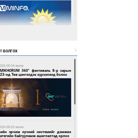
 өдрийн өмнө өмнө
Л
БОЛГОХ
цтой зөрчил гаргасан автобусны
лоочийг ажлаас нь чөлөөлжээ
026-08-04 өмнө
ARKHORUM 360° фестиваль 8-р сарын
23-нд Төв цэнгэлдэх хүрээлэнд болно
 өдрийн өмнө өмнө
гтуугаар тээврийн хэрэгсэл жолоодсон
зөрчил бүртгэгдлээ
026-08-03 өмнө
вийн эрчим хүчний системийг дэмжих
ратегийн байгууламж ашиглалтад орлоо