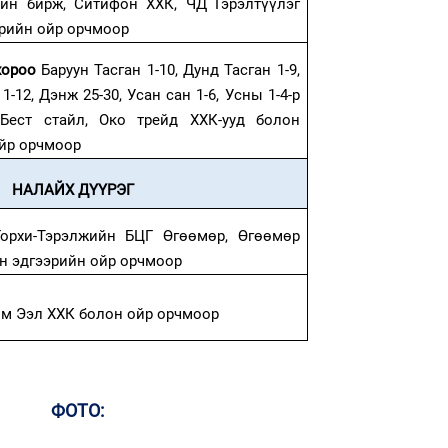
ийн бирж, Ситифон ХХК, ЧД Гэрэлтүүлэг
1
эрийн ойр орчмоор
УИ
тэн
 хороо
Баруун Тасган 1-10, Дунд Тасган 1-9,
2
Хө
1-12, Дэнж 25-30, Усан сан 1-6, Усны 1-4-р
та
 Бест стайл, Око трейд ХХК-ууд болон
ойр орчмоор
НАЛАЙХ ДҮҮРЭГ
1
Горхи-Тэрэлжийн БЦГ Өгөөмөр, Өгөөмөр
Зу
өд
н эдгээрийн ойр орчмоор
2
Хөш
м Ээл ХХК болон ойр орчмоор
ФОТО:
1
Бо