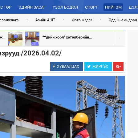
С ТӨР
ЭДИЙН ЗАСАГ
ҮЗЭЛ БОДОЛ
СПОРТ
НИЙГЭМ
ДЭЛ
рвалжлага
•
Азийн АШТ
•
Фото мэдээ
•
Оддын амьдрал
...
“Үдийн хоол” хөтөлбөрийн...
азрууд /2026.04.02/
ХУВААЛЦАХ
ЖИРГЭХ