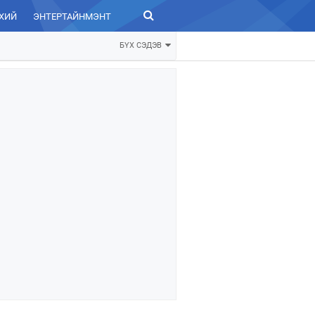
ХИЙ
ЭНТЕРТАЙНМЭНТ
ЗУРХАЙ
БҮХ СЭДЭВ