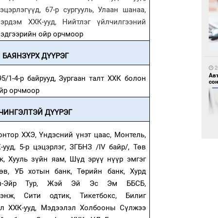
цэцэрлэгүүд, 67-р сургууль, Улаан шанаа,
эрдэм ХХК-ууд, Нийтлэг үйлчилгээний
1
 эдгээрийн ойр орчмоор
Мо
өн
БАЯНЗҮРХ ДҮҮРЭГ
2
Ав
5/1-4-р байрууд, Зургаан талт ХХК болон
со
ойр орчмоор
ЧИНГЭЛТЭЙ ДҮҮРЭГ
1
Өн
нтор ХХЭ, Үндэсний үнэт цаас, Монтель,
ду
ууд, 5-р цэцэрлэг, ЗГБНЗ /
IV
байр/, Төв
ол
к, Хууль зүйн яам, Шүд эрүү нүүр эмгэг
2
өв, УБ хотын банк, Төрийн банк, Хурд
“Ну
он-Эйр Тур, Жэй Эй Эс Эм ББСБ,
чэнж, Сити одтик, Тикетбокс, Билиг
л ХХК-ууд, Мэдээлэл Холбооны Сүлжээ