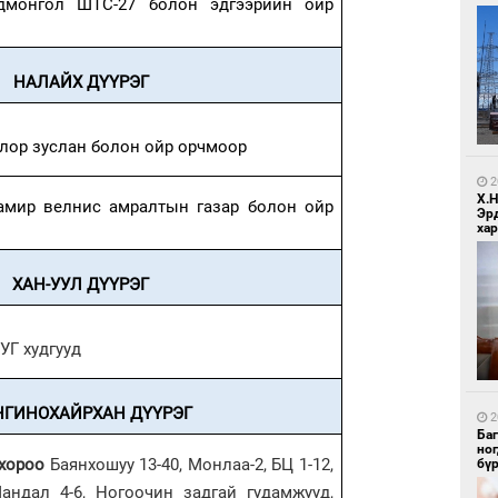
дмонгол ШТС-27 болон эдгээрийн ойр
НАЛАЙХ ДҮҮРЭГ
1
Ир
лор зуслан болон ойр орчмоор
ги
ду
2
Х.
мир велнис амралтын газар болон ойр
Эр
хар
ХАН-УУЛ ДҮҮРЭГ
УГ худгууд
1
Нар
НГИНОХАЙРХАН ДҮҮРЭГ
2
Ба
но
р хороо
Баянхошуу 13-40, Монлаа-2, БЦ 1-12,
бү
Мандал 4-6, Ногоочин задгай гудамжууд,