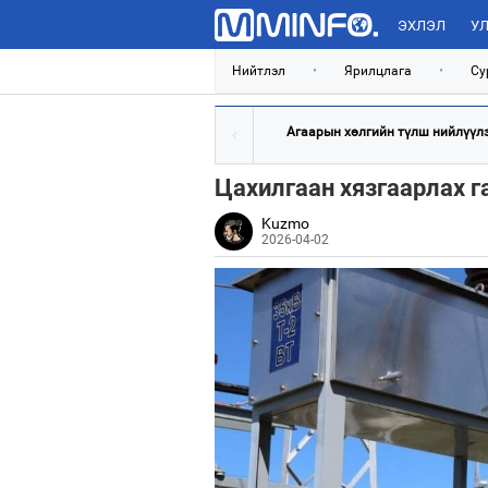
ЭХЛЭЛ
УЛ
Нийтлэл
•
Ярилцлага
•
Су
Агаарын хөлгийн түлш нийлүүлэх
Цахилгаан хязгаарлах г
Kuzmo
2026-04-02