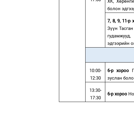
ХК, Хөрөнг
болон эдгэ
7, 8, 9, 11-р
Зүүн Тасган 
гудамжууд,
эдгээрийн 
10:00-
6-р хороо
12:30
зуслан боло
13:30-
6-р хороо
Но
17:30