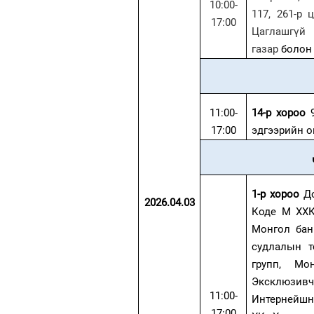
10:00-
117, 261-р 
17:00
Цаглашгүй 
газар
болон
11:00-
14-р хороо
9
17:00
эдгээрийн 
1-р хороо
До
2026.04.03
Коде М ХХК-
Монгол бан
судлалын т
групп, М
Эксклюзив
11:00-
Интернейшн
17:00