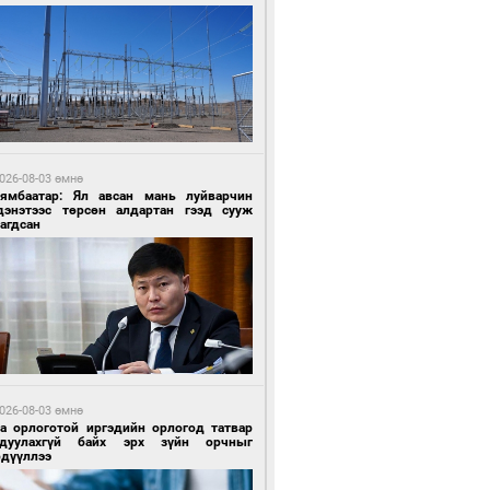
 өдрийн өмнө өмнө
ландын алдарт Boyzone хамтлагийн
шүүн Ronan Keating Монголд анх удаа
улна
026-08-03 өмнө
Нямбаатар: Ял авсан мань луйварчин
дэнэтээс төрсөн алдартан гээд сууж
агдсан
 өдрийн өмнө өмнө
ны эрчим хүчээр гэрэлтдэг үйлдвэр
026-08-03 өмнө
га орлоготой иргэдийн орлогод татвар
гдуулахгүй байх эрх зүйн орчныг
рдүүллээ