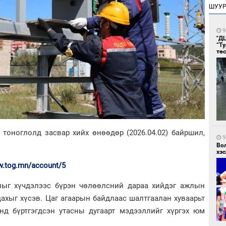
ШУУ
9
"Д
“Т
тө
тоноглолд засвар хийх өнөөдөр (2026.04.02) байршил,
9
Во
хэс
w.tog.mn/account/5
лыг хүчдэлээс бүрэн чөлөөлсний дараа хийдэг ажлын
ахыг хүсэв. Цаг агаарын байдлаас шалтгаалан хуваарьт
нд бүртгэгдсэн утасны дугаарт мэдээллийг хүргэх юм