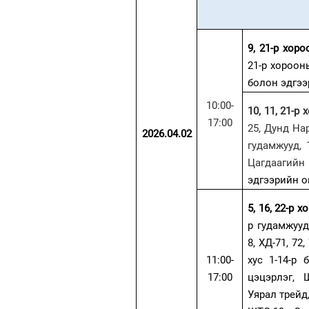
9, 21-р хор
21-р хороон
болон эдгэ
10:00-
10, 11, 21-р 
17:00
25, Дунд На
2026.04.02
гудамжууд, 
Цагдаагийн
эдгээрийн 
5, 16, 22-р 
р гудамжууд,
8, ХД-71, 72,
11:00-
хус 1-14-р 
17:00
цэцэрлэг,
Уярал трейд