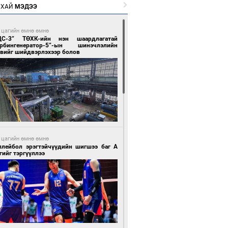
РХАЙ
МЭДЭЭ
 цагийн өмнө өмнө
ЦС-3” ТӨХК-ийн нэн шаардлагатай
урбингенератор-5”-ын шинэчлэлийн
свийг шийдвэрлэхээр болов
 цагийн өмнө өмнө
ллейбол эрэгтэйчүүдийн шигшээ баг А
гийг тэргүүллээ