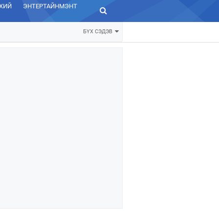
ХИЙ
ЭНТЕРТАЙНМЭНТ
ЗУРХАЙ
БҮХ СЭДЭВ