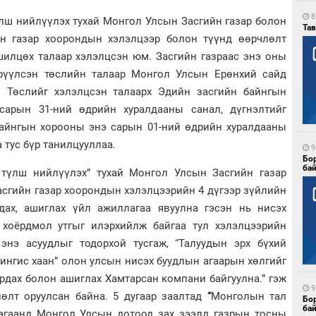
8
лш нийлүүлэх тухай Монгол Улсын Засгийн газар болон
Тав
 газар хоорондын хэлэлцээр болон түүнд өөрчлөлт
шилцөх талаар хэлэлцсэн юм. Засгийн газраас энэ оны
ирүүлсэн төслийн талаар Монгол Улсын Ерөнхий сайд
. Төслийг хэлэлцсэн талаарх Эдийн засгийн байнгын
сарын 31-ний өдрийн хуралдааны санал, дүгнэлтийг
байнгын хорооны энэ сарын 01-ний өдрийн хуралдааны
а тус бүр танилцууллаа.
9
Бо
ба
 түлш нийлүүлэх” тухай Монгол Улсын Засгийн газар
сгийн газар хоорондын хэлэлцээрийн 4 дүгээр зүйлийн
дах, ашиглах үйл ажиллагаа явуулна гэсэн нь нисэх
 хоёрдмол утгыг илэрхийлж байгаа тул хэлэлцээрийн
энэ асуудлыг тодорхой тусгаж, “Талуудын эрх бүхий
ингис хаан” олон улсын нисэх буудлын агаарын хөлгийг
рдах болон ашиглах Хамтарсан компани байгуулна.” гэж
9
лт оруулсан байна. 5 дугаар заалтад
“
Монголын тал
Бо
ба
агаанд Монгол Улсын дотоод зах зээлд газрын тосны