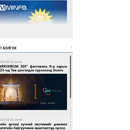
 өдрийн өмнө өмнө
Л
БОЛГОХ
цтой зөрчил гаргасан автобусны
лоочийг ажлаас нь чөлөөлжээ
026-08-04 өмнө
ARKHORUM 360° фестиваль 8-р сарын
23-нд Төв цэнгэлдэх хүрээлэнд болно
 өдрийн өмнө өмнө
гтуугаар тээврийн хэрэгсэл жолоодсон
зөрчил бүртгэгдлээ
026-08-03 өмнө
вийн эрчим хүчний системийг дэмжих
ратегийн байгууламж ашиглалтад орлоо