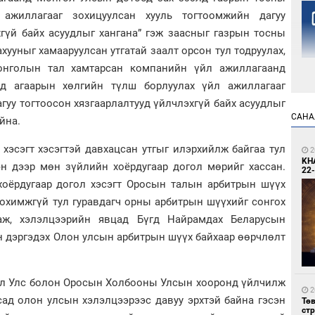
 ажиллагааг зохицуулсан хууль тогтоомжийн дагуу
хгүй байх асуудлыг хангана” гэж заасныг газрын тосны
хууныг хамааруулсан утгатай заалт орсон тул тодруулах,
онголын тал хамтарсан компанийн үйл ажиллагаанд
д агаарын хөлгийн түлш борлуулах үйл ажиллагааг
гуу тогтоосон хязгаарлалтууд үйлчлэхгүй байх асуудлыг
1
САНА
йна.
Но
жо
 хэсэгт хэсэгтэй давхацсан утгыг илэрхийлж байгаа тул
2
KH
н дээр мөн зүйлийн хоёрдугаар догол мөрийг хассан.
22-
хоёрдугаар догол хэсэгт Оросын талын арбитрын шүүх
зохимжгүй тул гуравдагч орны арбитрын шүүхийг сонгох
аж, хэлэлцээрийн явцад Бүгд Найрамдах Беларусын
 дэргэдэх Олон улсын арбитрын шүүх байхаар өөрчлөлт
1
Со
69 
гол Улс болон Оросын Холбооны Улсын хооронд үйлчилж
2
сад олон улсын хэлэлцээрээс давуу эрхтэй байна гэсэн
Тө
ст