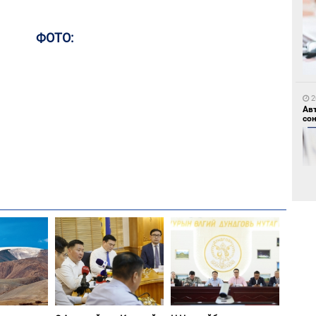
ФОТО:
1
Мо
өн
2
Ав
со
1
Өн
ду
ол
2
“Ну