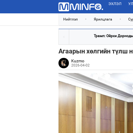
ЭХЛЭЛ
УЛ
Нийтлэл
•
Ярилцлага
•
Су
Трамп: Ойрхи Дорнодын
Агаарын хөлгийн түлш 
Kuzmo
2026-04-02