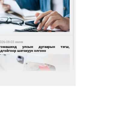
 өдрийн өмнө өмнө
нгол Улсын волейболын шигшээ баг
өөдөр Хятадын эсрэг тоглоно
026-08-03 өмнө
томашинд улсын дугаарын тэгш,
ндгойгоор шатахуун олгоно
 өдрийн өмнө өмнө
өөдөр сондгой тоогоор төгссөн улсын
гаартай автомашинтай иргэдэд шатахуун
гоно
026-08-03 өмнө
таг заагдсан” С.Зориг