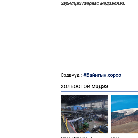
харилцах газраас мэдээллээ.
#Байнгын хороо
Сэдвүүд :
ХОЛБООТОЙ
МЭДЭЭ