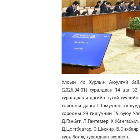
Улсын Их Хурлын Аюулгүй бай
(2026.04.01) хуралдаан 14 цаг 
хуралдааны дэгийн тухай хуулийн 
хорооны дарга Г.Тэмүүлэн гишүү
хорооны 29 гишүүний 19 буюу Улс
Д.Ганбат, Л.Гантөмөр, Х.Жангабыл, 
Д.Цогтбаатар, Ө.Шижир, Б.Энхбаяр
хувь болж, хуралдаан эхэлсэн.