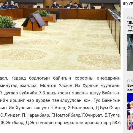
ШУУ
8
"Д
“Т
тө
дал, гадаад бодлогын байнгын хорооны өнөөдрийн
8
32 минутад эхэллээ. Монгол Улсын Их Хурлын чуулганы
Во
хэс
7 дугаар зүйлийн 7.8 дахь хэсэгт заасны дагуу Байнгын
дийн ирцийг нэр дурдан танилцуулсан юм. Тус Байнгын
ын Их Хурлын гишүүн Ч.Анар, Э.Болормаа, Д.Бум-Очир,
С.Лүндэг, П.Наранбаяр, Г.Номтойбаяр, Г.Очирбат, Б.Тулга,
, Ж.Энхбаяр, Д.Энхтүвшин нар хүрэлцэн ирснээр ирц 58.6