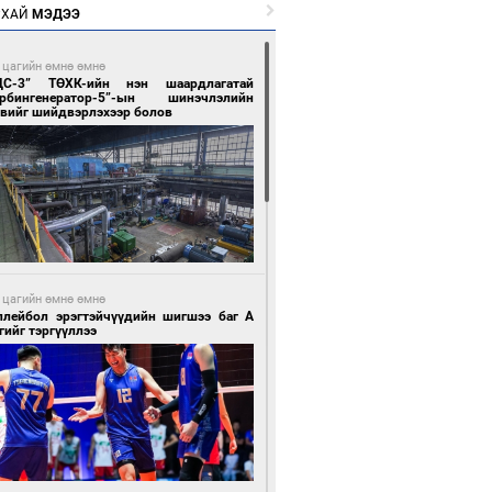
РХАЙ
МЭДЭЭ
 цагийн өмнө өмнө
ЦС-3” ТӨХК-ийн нэн шаардлагатай
урбингенератор-5”-ын шинэчлэлийн
свийг шийдвэрлэхээр болов
 цагийн өмнө өмнө
ллейбол эрэгтэйчүүдийн шигшээ баг А
гийг тэргүүллээ