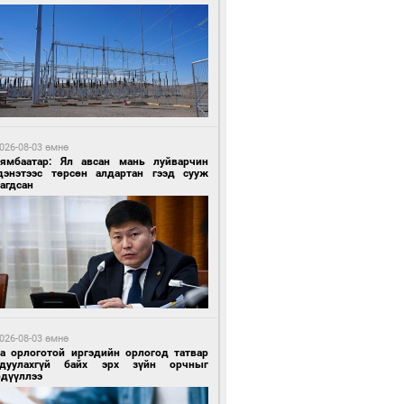
 өдрийн өмнө өмнө
ландын алдарт Boyzone хамтлагийн
шүүн Ronan Keating Монголд анх удаа
улна
026-08-03 өмнө
Нямбаатар: Ял авсан мань луйварчин
дэнэтээс төрсөн алдартан гээд сууж
агдсан
 өдрийн өмнө өмнө
ны эрчим хүчээр гэрэлтдэг үйлдвэр
026-08-03 өмнө
га орлоготой иргэдийн орлогод татвар
гдуулахгүй байх эрх зүйн орчныг
рдүүллээ