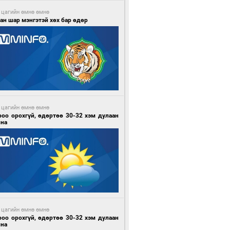
 цагийн өмнө өмнө
ан шар мэнгэтэй хөх бар өдөр
 цагийн өмнө өмнө
роо орохгүй, өдөртөө 30-32 хэм дулаан
йна
 цагийн өмнө өмнө
роо орохгүй, өдөртөө 30-32 хэм дулаан
йна