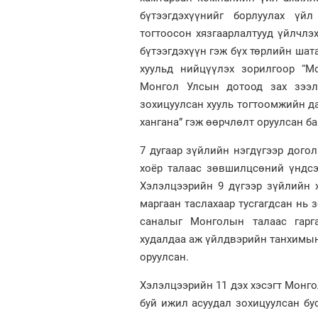
бүтээгдэхүүнийг борлуулах үйл
тогтоосон хязгаарлалтууд үйлчлэ
бүтээгдэхүүн гэж бүх төрлийн шата
хуульд нийцүүлэх зорилгоор “М
Монгол Улсын дотоод зах зээл
зохицуулсан хууль тогтоомжийн да
хангана” гэж өөрчлөлт оруулсан ба
7 дугаар зүйлийн нэгдүгээр догол
хоёр талаас зөвшилцсөний үндсэ
Хэлэлцээрийн 9 дүгээр зүйлийн 
маргаан таслахаар тусгагдсан нь 
саналыг Монголын талаас гарг
худалдаа аж үйлдвэрийн танхимын
оруулсан.
Хэлэлцээрийн 11 дэх хэсэгт Мон
буй ижил асуудал зохицуулсан бу