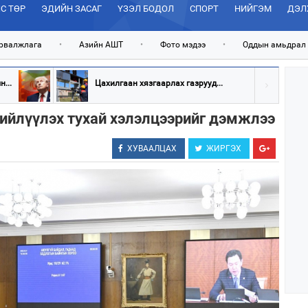
С ТӨР
ЭДИЙН ЗАСАГ
ҮЗЭЛ БОДОЛ
СПОРТ
НИЙГЭМ
ДЭЛ
рвалжлага
•
Азийн АШТ
•
Фото мэдээ
•
Оддын амьдрал
...
Цахилгаан хязгаарлах газрууд...
нийлүүлэх тухай хэлэлцээрийг дэмжлээ
ХУВААЛЦАХ
ЖИРГЭХ