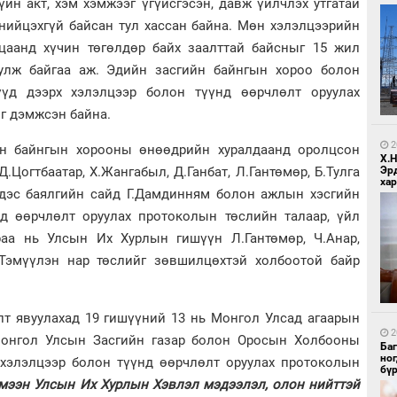
йн акт, хэм хэмжээг үгүйсгэсэн, давж үйлчлэх утгатай
нийцэхгүй байсан тул хассан байна. Мөн хэлэлцээрийн
цаанд хүчин төгөлдөр байх заалттай байсныг 15 жил
уулж байгаа аж. Эдийн засгийн байнгын хороо болон
үд дээрх хэлэлцээр болон түүнд өөрчлөлт оруулах
1
Ир
г дэмжсэн байна.
ги
ду
2
ын байнгын хорооны өнөөдрийн хуралдаанд оролцсон
Х.
.Цогтбаатар, Х.Жангабыл, Д.Ганбат, Л.Гантөмөр, Б.Тулга
Эр
хар
эрдэс баялгийн сайд Г.Дамдинням болон ажлын хэсгийн
д өөрчлөлт оруулах протоколын төслийн талаар, үйл
раа нь Улсын Их Хурлын гишүүн Л.Гантөмөр, Ч.Анар,
 Г.Тэмүүлэн нар төслийг зөвшилцөхтэй холбоотой байр
1
Нар
лт явуулахад 19 гишүүний 13 нь Монгол Улсад агаарын
2
Монгол Улсын Засгийн газар болон Оросын Холбооны
Ба
но
хэлэлцээр болон түүнд өөрчлөлт оруулах протоколын
бү
мээн Улсын Их Хурлын Хэвлэл мэдээлэл, олон нийттэй