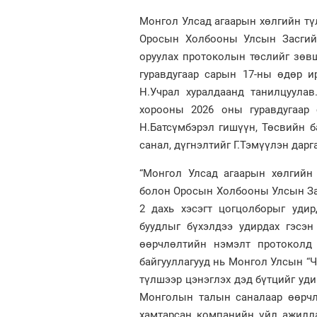
Монгол Улсад агаарын хөлгийн тү
Оросын Холбооны Улсын Засгийн
оруулах протоколын төслийг зөв
гуравдугаар сарын 17-ны өдөр 
Н.Учрал хуралдаанд танилцуулав
хорооны 2026 оны гуравдугаар 
Н.Батсүмбэрэл гишүүн, Төсвийн 
санал, дүгнэлтийг Г.Тэмүүлэн дарг
“Монгол Улсад агаарын хөлгийн
болон Оросын Холбооны Улсын За
2 дахь хэсэгт цогцолборыг удир
буудлыг бүхэлдээ удирдах гэсэн
өөрчлөлтийн нэмэлт протоколд 
байгууллагууд нь Монгол Улсын “Ч
түлшээр цэнэглэх дэд бүтцийг уди
Монголын талын саналаар өөрчлө
хамтарсан компанийн үйл ажилл