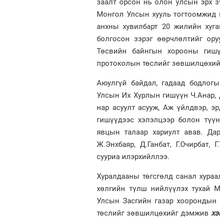
заалт орсон нь олон улсын эрх зү
Монгол Улсын хууль тогтоомжид 
анхны хувилбарт 20 жилийн хуга
болгосон зэрэг өөрчлөлтийг ор
Төсвийн байнгын хорооны гишү
протоколын төслийг зөвшилцөхий
Аюулгүй байдал, гадаад бодлог
Улсын Их Хурлын гишүүн Ч.Анар, Д
нар асуулт асууж, Аж үйлдвэр, 
гишүүдээс хэлэлцээр болон түүн
явцын талаар хариулт авав. Да
Ж.Энхбаяр, Д.Ганбат, Г.Очирбат,
сууриа илэрхийллээ.
Хуралдааны төгсгөлд санал хураа
хөлгийн түлш нийлүүлэх тухай 
Улсын Засгийн газар хоорондын 
төслийг зөвшилцөхийг дэмжив
хэ