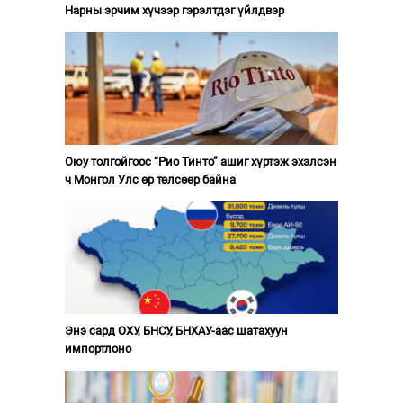
Нарны эрчим хүчээр гэрэлтдэг үйлдвэр
Оюу толгойгоос “Рио Тинто” ашиг хүртэж эхэлсэн
ч Монгол Улс өр төлсөөр байна
Энэ сард ОХУ, БНСУ, БНХАУ-аас шатахуун
импортлоно