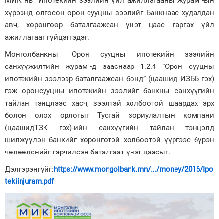
МИК нь “Ипотекийн зээлийн үйл ажиллагааны журам”-ын
хүрээнд олгосон орон сууцны зээлийг Банкнаас худалдан
Зурхай
авч, хөрөнгөөр баталгаажсан үнэт цаас гаргах үйл
ажиллагааг гүйцэтгэдэг.
Монголбанкны "Орон сууцны ипотекийн зээлийн
санхүүжилтийн журам"-д зааснаар 1.2.4 “Орон сууцны
ипотекийн зээлээр баталгаажсан бонд” (цаашид ИЗББ гэх)
гэж оронсууцны ипотекийн зээлийг банкны санхүүгийн
тайлан тэнцлээс хасч, зээлтэй холбоотой шаардах эрх
болон олох орлогыг Тусгай зориулалтын компани
(цаашидТЗК гэх)-ийн санхүүгийн тайлан тэнцэлд
шилжүүлэн банкийг хөрөнгөтэй холбоотой үүргээс бүрэн
чөлөөлснийг гэрчилсэн баталгаат үнэт цаасыг.
Дэлгэрэнгүйг:
https://www.mongolbank.mn/.../money/2016/Ipo
tekiinjuram.pdf