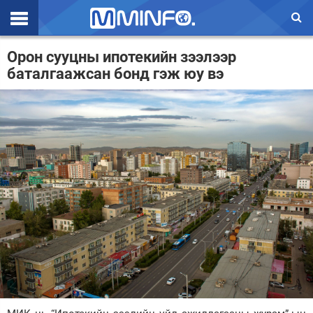
Эхлэл
Орон сууцны ипотекийн зээлээр
баталгаажсан бонд гэж юу вэ
Цаг агаар
Валют ханш
Улс төр
Эдийн засаг
Үзэл бодол
Спорт
Нийгэм
Дэлхий
Энтертайнмэнт