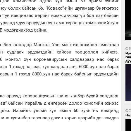
нцгой комиссоос өдгөө хүн амын 53 орчим хувийг
юу болох байсан бэ. “Ковакс”-ийн шугамаар Энэтхэгээс
н тун вакцинаас өөрийг нэмж авчраагүй бол яах байсан
 хүрээнд ядуу орнуудын хүн амд хүрэлцэх хэмжээний тунг
Б мэдэгдчихээд байна.
үй бол өнөөдөр Монгол Улс маш их хохирол амсахаар
5
ын судлаач эрдэмтдийн хийсэн тооцоолол хийжээ.
Ир
ги
0 монгол хүн коронавирусын халдвараар нас барах
ду
ын 1 гэхэд нэг сая хүн халдвар авч, 6000 хүн нас барах
 сарын 1 гэхэд 8000 хүн нас барах байсныг эрдэмтдийн
улс орнууд коронавирусын шинэ хэлбэр бүхий халдварт
аад” байсан Израйль д өнгөрсөн долоо хоногийн эхнээс
длээ. Израйль улсын хүн амын 60 хувь нь вакцинд
7
Нар
шинэ хувилбар тарснаар дахин хорио цээрийн дэглэмдээ