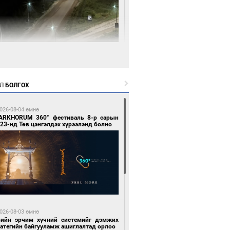
 цагийн өмнө өмнө
нгол Улсын волейболын шигшээ баг
өөдөр Хятадын эсрэг тоглоно
Л
БОЛГОХ
026-08-04 өмнө
ARKHORUM 360° фестиваль 8-р сарын
23-нд Төв цэнгэлдэх хүрээлэнд болно
 цагийн өмнө өмнө
өөдөр сондгой тоогоор төгссөн улсын
гаартай автомашинтай иргэдэд шатахуун
гоно
026-08-03 өмнө
вийн эрчим хүчний системийг дэмжих
ратегийн байгууламж ашиглалтад орлоо