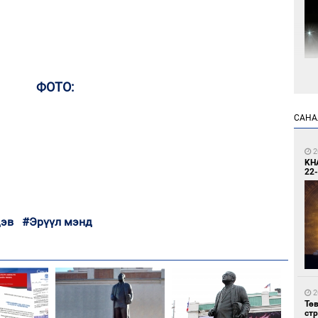
7
ФОТО:
Мо
өн
САНА
2
KH
22-
дэв
#Эрүүл мэнд
7
Өн
ду
ол
2
Тө
ст