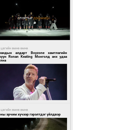
 цагийн өмнө өмнө
ландын алдарт Boyzone хамтлагийн
шүүн Ronan Keating Монголд анх удаа
улна
 цагийн өмнө өмнө
ны эрчим хүчээр гэрэлтдэг үйлдвэр