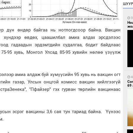
ШУУ
3
Но
жо
р дүн өндөр байгаа нь нотлогдсоор байна. Вакцин
ч хүндээр өвдөх, цаашилбал амиа алдах эрсдэлээс
тоод гадаадын эрдэмтдийн судалгаа, бодит байдлаас
 75-95 хувь, Монгол Улсад 85-95 хувийн нөлөө үзүүлж
элээр амиа алдаж буй хүмүүсийн 95 хувь нь вакцин огт
4
сгийн газар, Улсын онцгой комисс вакцин хийлгээгүй
Со
69 
страЗенека”, “Пфайзер” гэх гурван төрлийн вакцинаас
усын эсрэг вакцины 3,6 сая тун тариад байна. Үүнээс
м.