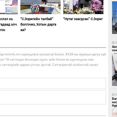
эслэл нь
“С.Зоригийн талбай”
“Нутаг заагдсан” С.Зориг
7
гадаад элч
болгочих, Хотын дарга
УИ
тэн
гоо
аа?
2
Ав
со
лд mminfo.mn хариуцлага хүлээхгүй болно. ХХЗХ-ны журмын дагуу зүй
тул ТА сэтгэгдэл бичихдээ хууль зүйн болон ёс суртахууны хэм
н сэтгэгдлийг админ устгах эрхтэй. Сэтгэгдэлтэй холбоотой санал
7
Зу
өд
2
Ба
но
бү