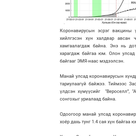
Коронавирусын эсрэг вакцины ү
хийлгэсэн хүн халдвар авсан 
хамгаалагдаж байна. Энэ нь до
харагдаж байгаа юм. Олон улсад
байгааг ЭМЯ-наас мэдээлсэн.
Манай улсад коронавирусын хүндр
тариулаагүй байжээ. Тиймээс За
үлдсэн хүмүүсийг “Вероселл”, “А
сонгохыг уриалаад байна.
Одоогоор манай улсад коронавир
хоёр дахь тунг 1.4 сая хүн байгаа ю