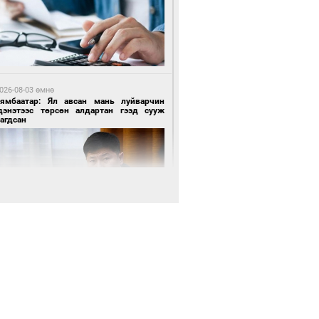
 цагийн өмнө өмнө
роо орохгүй, өдөртөө 28-30 хэм дулаан
йна
026-08-03 өмнө
Нямбаатар: Ял авсан мань луйварчин
дэнэтээс төрсөн алдартан гээд сууж
агдсан
1 цагийн өмнө өмнө
х төрлийн шатахууны импортыг шуурхай
вэрлэхэд гурван яам хамтран ажиллана
026-08-03 өмнө
өө бүтсэн түүхийг өгүүлэх 7 баримт
1 цагийн өмнө өмнө
АТ ТӨХК “Боинг” компанитай хамтын