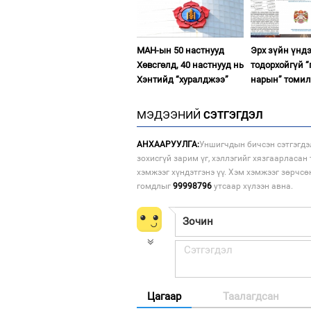
МАН-ын 50 настнууд
Эрх зүйн үнд
Хөвсгөлд, 40 настнууд нь
тодорхойгүй “
Хэнтийд “хуралджээ”
нарын” томил
МЭДЭЭНИЙ
СЭТГЭГДЭЛ
АНХААРУУЛГА:
Уншигчдын бичсэн сэтгэгдэ
зохисгүй зарим үг, хэллэгийг хязгаарласан 
хэмжээг хүндэтгэнэ үү. Хэм хэмжээг зөрчсө
гомдлыг
99998796
утсаар хүлээн авна.
Цагаар
Таалагдсан