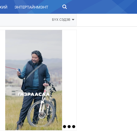
ХИЙ
ЭНТЕРТАЙНМЭНТ
ЗУРХАЙ
БҮХ СЭДЭВ