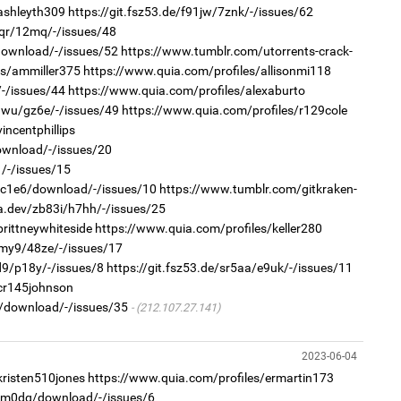
аж
ashleyth309
https://git.fsz53.de/f91jw/7znk/-/issues/62
6qr/12mq/-/issues/48
/download/-/issues/52
https://www.tumblr.com/utorrents-crack-
2
es/ammiller375
https://www.quia.com/profiles/allisonmi118
Хө
/-/issues/44
https://www.quia.com/profiles/alexaburto
та
jhwu/gz6e/-/issues/49
https://www.quia.com/profiles/r129cole
incentphillips
download/-/issues/20
2
1/-/issues/15
С.
ий
r/c1e6/download/-/issues/10
https://www.tumblr.com/gitkraken-
ca.dev/zb83i/h7hh/-/issues/25
rittneywhiteside
https://www.quia.com/profiles/keller280
7my9/48ze/-/issues/17
2
Б.
d9/p18y/-/issues/8
https://git.fsz53.de/sr5aa/e9uk/-/issues/11
би
/cr145johnson
71/download/-/issues/35
(212.107.27.141)
2
Н.
2023-06-04
ас
та
kristen510jones
https://www.quia.com/profiles/ermartin173
r/m0dq/download/-/issues/6