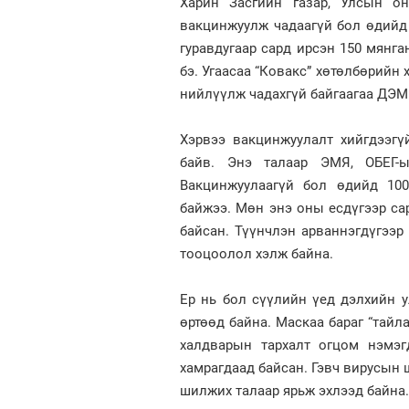
Харин Засгийн газар, Улсын о
вакцинжуулж чадаагүй бол өдийд 
гуравдугаар сард ирсэн 150 мянга
бэ. Угаасаа “Ковакс” хөтөлбөрийн
нийлүүлж чадахгүй байгаагаа ДЭМ
Хэрвээ вакцинжуулалт хийгдээг
байв. Энэ талаар ЭМЯ, ОБЕГ-
Вакцинжуулаагүй бол өдийд 100
байжээ. Мөн энэ оны есдүгээр сар
байсан. Түүнчлэн арваннэгдүгээр
тооцоолол хэлж байна.
Ер нь бол сүүлийн үед дэлхийн 
өртөөд байна. Маскаа бараг “тайл
халдварын тархалт огцом нэмэг
хамрагдаад байсан. Гэвч вирусын 
шилжих талаар ярьж эхлээд байна.