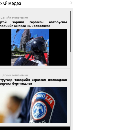
РХАЙ
МЭДЭЭ
 цагийн өмнө өмнө
цтой зөрчил гаргасан автобусны
лоочийг ажлаас нь чөлөөлжээ
 цагийн өмнө өмнө
гтуугаар тээврийн хэрэгсэл жолоодсон
зөрчил бүртгэгдлээ