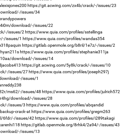
alexisjones200
https://git.acwing.com/zx4b/crack/-/issues/23
2
/download/-/issues/34
“Ну
/brandypowers
r/4i0m/download/-/issues/22
ck/-/issues/2
https://www.quia.com/profiles/sstellinga
/-/issues/1
https://www.quia.com/profiles/wandas354
1
/e318paquin
https://gitlab.openmole.org/b8ril/1e7z/-/issues/2
Өн
ду
/rhyan211s
https://www.quia.com/profiles/stephanie311ja
ол
r/10aa/download/-/issues/14
2
/djacobs413
https://git.acwing.com/5y8k/crack/-/issues/10
"Х
ack/-/issues/27
https://www.quia.com/profiles/joseph297j
ЕБС
i/download/-/issues/1
/anreddy238
b82r/ms62/-/issues/48
https://www.quia.com/profiles/julrich572
r/r4hg/download/-/issues/28
ck/-/issues/3
https://www.quia.com/profiles/abqandid
1
backup-crack-at
https://www.quia.com/profiles/gregm263
С.
во
l/6fdr/-/issues/42
https://www.quia.com/profiles/i289takagi
та
1
karenhi118
https://gitlab.openmole.org/8rhk4/2a94/-/issues/43
Со
/download/-/issues/13
95 