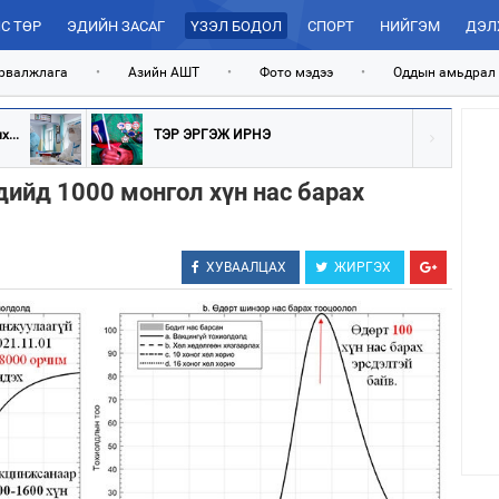
С ТӨР
ЭДИЙН ЗАСАГ
ҮЗЭЛ БОДОЛ
СПОРТ
НИЙГЭМ
ДЭЛ
рвалжлага
•
Азийн АШТ
•
Фото мэдээ
•
Оддын амьдрал
...
ТЭР ЭРГЭЖ ИРНЭ
ийд 1000 монгол хүн нас барах
ХУВААЛЦАХ
ЖИРГЭХ