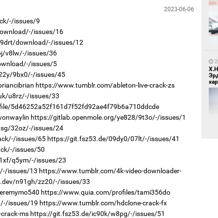
2023-06-06
7
ck/-/issues/9
Бо
ба
download/-/issues/16
r/9drt/download/-/issues/12
6j/v8lw/-/issues/36
2
download/-/issues/5
Х.
v22y/9bx0/-/issues/45
Эр
хар
riancibrian
https://www.tumblr.com/ableton-live-crack-zs
uk/u8rz/-/issues/33
rofile/5d46252a52f161d7f52fd92ae4f79b6a710ddcde
2
vonwaylin
https://gitlab.openmole.org/ye828/9t3o/-/issues/1
Бү
тээ
8sg/32oz/-/issues/24
ack/-/issues/65
https://git.fsz53.de/09dy0/07lt/-/issues/41
ack/-/issues/50
h1xf/q5ym/-/issues/23
2
/-/issues/13
https://www.tumblr.com/4k-video-downloader-
Хөш
a.dev/n91gh/zz20/-/issues/33
/jeremymo540
https://www.quia.com/profiles/tami356do
/-/issues/19
https://www.tumblr.com/hdclone-crack-fx
2
-crack-ms
https://git.fsz53.de/ic90k/w8pg/-/issues/51
МИ