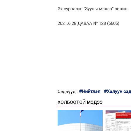
Эх сурвалж: “Зууны мэдээ” сонин
2021.6.28 ДАВАА № 128 (6605)
#Нийтлэл
#Халуун сэ
Сэдвүүд :
ХОЛБООТОЙ
МЭДЭЭ