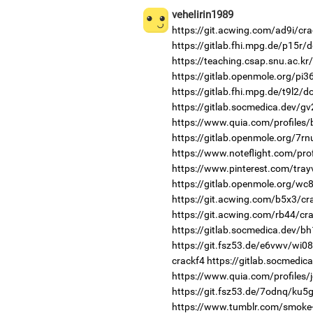
vehelirin1989
https://git.acwing.com/ad9i/cra
https://gitlab.fhi.mpg.de/p15r/
https://teaching.csap.snu.ac.k
https://gitlab.openmole.org/pi3
https://gitlab.fhi.mpg.de/t9l2/
https://gitlab.socmedica.dev/g
https://www.quia.com/profiles/b
https://gitlab.openmole.org/7rn
https://www.noteflight.com/p
https://www.pinterest.com/tray
https://gitlab.openmole.org/wc
https://git.acwing.com/b5x3/cr
https://git.acwing.com/rb44/cr
https://gitlab.socmedica.dev/b
https://git.fsz53.de/e6vwv/wi08
crackf4
https://gitlab.socmedic
https://www.quia.com/profiles
https://git.fsz53.de/7odnq/ku5g
https://www.tumblr.com/smoke