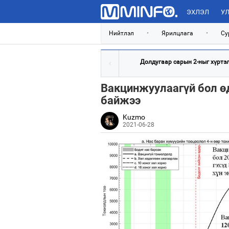
ЭХЛЭЛ
УЛ
Нийтлэл
•
Ярилцлага
•
Су
Долдугаар сарын 2-ныг хүртэлх
Вакцинжуулаагүй бол өд
байжээ
Kuzmo
2021-06-28