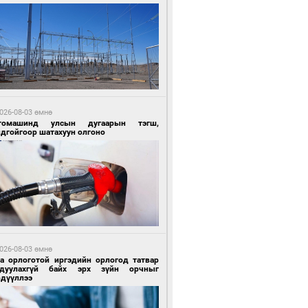
 цагийн өмнө өмнө
Х-ын дарга С.Бямбацогт Сутай хайрхны
гэрийг тахих тахилгад оролцлоо
026-08-03 өмнө
томашинд улсын дугаарын тэгш,
ндгойгоор шатахуун олгоно
 цагийн өмнө өмнө
ргаан цагаан мэнгэтэй харагчин үхэр
өр
026-08-03 өмнө
га орлоготой иргэдийн орлогод татвар
гдуулахгүй байх эрх зүйн орчныг
рдүүллээ