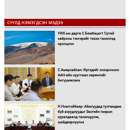
СҮҮЛД НЭМЭГДСЭН МЭДЭЭ
УИХ-ын дарга С.Бямбацогт Сутай
хайрхны тэнгэрийг тахих тахилгад
оролцлоо
С.Амарсайхан: Иргэдийг хохироосон
ААН-ийн нуугтмал хөрөнгийг
битүүмжлэнэ
Н.Номтойбаяр: Аймгуудад тулгамдаж
буй асуудлуудыг Засгийн газрын
хуралдаанд танилцуулж,
шийдвэрлүүлнэ