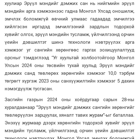
хуулиар Эрүүл мэндийг дэмжих сан нь нийгмийн эрүүл
мэндийн арга хэмжээнээс гадна Монгол Улсад оношилж,
эмчлэх боломжгүй өвчний улмаас гадаадад эмчилгээ
хийлгэсэн иргэдэд эмчилгээний зардлын тодорхой
хувийг олгох, эрүүл мэндийн тусламж, үйлчилгээнд орчин
үеийн дэвшилтэт шинэ технологи нэвтрүүлэх арга
хэмжээг уг сангийн хөрөнгөөс гаргах зохицуулалтууд
орсныг тэмдэглээд “Уг хуультай холбоотойгоор Монгол
Улсын 2024 оны төсвийн тухай хуульд Эрүүл мэндийг
дэмжих санд төвлөрөх хөрөнгийн хэмжээг 10,0 тэрбум
төгрөгт хүргэж 2023 оны санхүүжилтийн хэмжээг 5 дахин
нэмэгдүүлж тусгасан.
Засгийн газрын 2024 оны хоёрдугаар сарын 28-ны
хуралдаанаар ”Эрүүл мэндийг дэмжих сангийн хөрөнгийг
төвлөрүүлэн зарцуулах, хяналт тавих журам”-ыг баталлаа.
Энэхүү журмаар дээрх хөрөнгийн тодорхой хувийг эрүүл
мэндийн тусламж, үйлчилгээнд орчин үеийн дэвшилтэт
технологи нэвтрүүлэх, Монгол Улсад эмчлэх боломжгүй