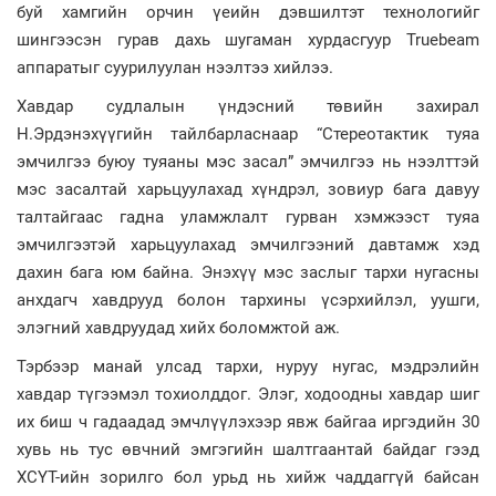
буй хамгийн орчин үеийн дэвшилтэт технологийг
шингээсэн гурав дахь шугаман хурдасгуур Truebeam
аппаратыг суурилуулан нээлтээ хийлээ.
Хавдар судлалын үндэсний төвийн захирал
Н.Эрдэнэхүүгийн тайлбарласнаар “Стереотактик туяа
эмчилгээ буюу туяаны мэс засал” эмчилгээ нь нээлттэй
мэс засалтай харьцуулахад хүндрэл, зовиур бага давуу
талтайгаас гадна уламжлалт гурван хэмжээст туяа
эмчилгээтэй харьцуулахад эмчилгээний давтамж хэд
дахин бага юм байна. Энэхүү мэс заслыг тархи нугасны
анхдагч хавдрууд болон тархины үсэрхийлэл, уушги,
элэгний хавдруудад хийх боломжтой аж.
Тэрбээр манай улсад тархи, нуруу нугас, мэдрэлийн
хавдар түгээмэл тохиолддог. Элэг, ходоодны хавдар шиг
их биш ч гадаадад эмчлүүлэхээр явж байгаа иргэдийн 30
хувь нь тус өвчний эмгэгийн шалтгаантай байдаг гээд
ХСҮТ-ийн зорилго бол урьд нь хийж чаддаггүй байсан