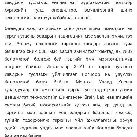
хавдрын тусламж үйлчилгээг хүртээмжтэй, цогцоор
хүргэхийн тулд оношилгоо, эмчилгээний шинэ
технологийг нэвтрүүлж байгааг хэлсэн.
Өнөөдөр нээлтээ хийсэн хоёр дахь шинэ технологи нь
тархи нугасны хавдрын навигацийн мэс заслын эмчилгээ
юм. Энэхүү технологи тархины хавдарт зөвхөн туяа
эмчилгээ хийх биш мэс засал эмчилгээг хамтад нь хийх
боломжтой болгож буй гэдгийг эмч мэргэжилтнүүд
онцолж байлаа. Ингэснээр ХСҮТ нь тархи нугасны
хавдрын тусламж үйлчилгээг цогцоор нь үзүүлэх
боломжтой болж байгаа. Монгол Улсад Улсын
гуравдугаар төв эмнэлгийн дараа тус төвд орчин үеийн
дэвшилтэт технологийг шингээсэн Brain Lab навигацийн
систем бүхий төхөөрөмжийг хүлээн авч, үр дүнд нь
тархины мэс заслын үед хавдрын байрлал, хэмжээ,
гүнийг тодорхойлж тархины үйл ажиллагааны эрүүл
эдийг хадгалж үлдэх мэс заслыг хийх боломж бүрдэж
байгаа юм байна.