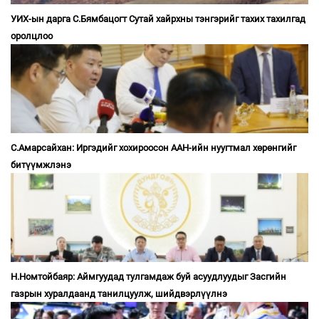
УИХ-ын дарга С.Бямбацогт Сутай хайрхны тэнгэрийг тахих тахилгад
оролцлоо
С.Амарсайхан: Иргэдийг хохироосон ААН-ийн нуугтмал хөрөнгийг
битүүмжлэнэ
Н.Номтойбаяр: Аймгуудад тулгамдаж буй асуудлуудыг Засгийн
газрын хуралдаанд танилцуулж, шийдвэрлүүлнэ