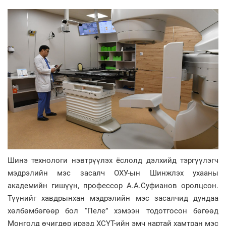
Шинэ технологи нэвтрүүлэх ёслолд дэлхийд тэргүүлэгч
мэдрэлийн мэс засалч ОХУ-ын Шинжлэх ухааны
академийн гишүүн, профессор А.А.Суфианов оролцсон.
Түүнийг хавдрынхан мэдрэлийн мэс засалчид дундаа
хөлбөмбөгөөр бол “Пеле” хэмээн тодотгосон бөгөөд
Монголд өчигдөр ирээд ХСҮТ-ийн эмч нартай хамтран мэс