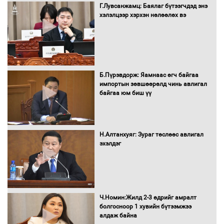
Г.Лувсанжамц: Баялаг бүтээгчдэд энэ
хэлэлцээр хэрхэн нөлөөлөх вэ
Засгийн газрын ээлжит хуралдаан
болж байна
Б.Пүрэвдорж: Яамнаас өгч байгаа
импортын зөвшөөрөлд чинь авлигал
байгаа юм биш үү
Автомашинд улсын дугаарын тэгш,
сондгойгоор шатахуун олгоно
Н.Алтанхуяг: Зураг төслөөс авлигал
эхэлдэг
Бага орлоготой иргэдийн орлогод
татвар ногдуулахгүй байх эрх зүйн
орчныг бүрдүүллээ
Ч.Номин:Жилд 2-3 өдрийг амралт
болгосноор 1 хувийн бүтээмжээ
алдаж байна