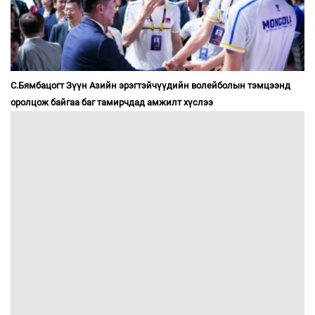
С.Бямбацогт Зүүн Азийн эрэгтэйчүүдийн волейболын тэмцээнд
оролцож байгаа баг тамирчдад амжилт хүслээ