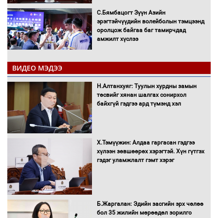
С.Бямбацогт Зүүн Азийн
эрэгтэйчүүдийн волейболын тэмцээнд
оролцож байгаа баг тамирчдад
амжилт хүслээ
ВИДЕО МЭДЭЭ
Автобензин, дизель түлшний онцгой
Н.Алтанхуяг: Туулын хурдны замын
албан татварыг тэглэлээ
төсвийг хянан шалгах сонирхол
байхгүй гэдгээ ард түмэнд хэл
Х.Тэмүүжин: Алдаа гаргасан гэдгээ
Санхүүгийн хэмнэлтийн горимд эрүүл
хүлээн зөвшөөрөх хэрэгтэй. Хүн гүтгэх
мэндийн салбар хамаарахгүй
гэдэг уламжлалт гэмт хэрэг
Нөөцийн махны худалдаа,
Б.Жаргалан: Эдийн засгийн эрх чөлөө
борлуулалтыг нээлттэй ил тод
бол 35 жилийн мөрөөдөл зорилго
болгоно