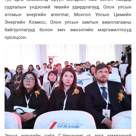
судлалын үндэсний төвийн удирдлагууд, Олон улсын
атомын энергийн агентлаг, Монгол Улсын Цөмийн
Энергийн Комисс, Олон улсын хамтын ажиллагааны
байгууллагууд болон эмч эмнэлгийн мэргэжилтнүүд
оролцсон.
Эрүүл мэндийн сайд С.Чинзориг уг арга хэмжээний