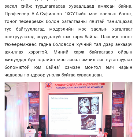
засал хийж туршлагаасаа хуваалцаад амжсан байна.
Профессор А.А.Суфианов “ХСҮТ-ийн мэс заслын багаж,
тоног төхөөрөмж болон хагалгааны явцтай танилцахад
тус байгууллагад мэдрэлийн мэс заслын хагалгааг
нэвтрүүлэхэд асуудалгүй гэж харж байна. Цаашид тоног
төхөөрөмжөөс гадна боловсон хүчний тал дээр анхаарч
ажиллах хэрэгтэй. Миний харж байгаагаар ойрын
жилүүдэд бүх төрлийн мэс засал эмчилгээг нутагшуулах
боломжтой юм байна” хэмээн монгол эмч нарын
чадварыг өндрөөр үнэлж буйгаа хуваалцсан.