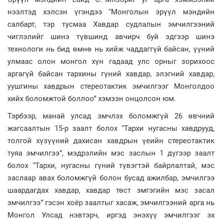
нээлтэд хэлсэн үгэндээ “Монголын эрүүл мэндийн
салбарт, тэр тусмаа Хавдар судлалын эмчилгээний
чиглэлийг шинэ түвшинд авчирч буй эдгээр шинэ
технологи нь бид өмнө нь хийж чаддаггүй байсан, үүний
улмаас олон монгол хүн гадаад улс орныг зорихоос
аргагүй байсан тархины гүний хавдар, элэгний хавдар,
уушгины хавдрын стереотактик эмчилгээг Монголдоо
хийх боломжтой боллоо” хэмээн онцолсон юм.
Тэрбээр, манай улсад эмчлэх боломжгүй 26 өвчний
жагсаалтын 15-р заалт болох “Тархи нугасны хавдрууд,
толгой хүзүүний дахисан хавдрын үеийн стереотактик
туяа эмчилгээ”, мэдрэлийн мэс заслын 1 дүгээр заалт
болох “Тархи, нугасны гүний түвэгтэй байрлалтай, мэс
заслаар авах боломжгүй болон бусад ажилбар, эмчилгээ
шаардагдах хавдар, хавдар төст эмгэгийн мэс засал
эмчилгээ” гэсэн хоёр заалтыг хасаж, эмчилгээний арга нь
Монгол Улсад нэвтэрч, иргэд энэхүү эмчилгээг эх