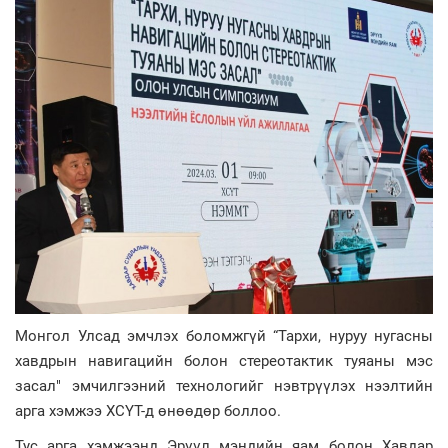
Монгол Улсад эмчлэх боломжгүй “Тархи, нуруу нугасны
хавдрын навигацийн болон стереотактик туяаны мэс
засал" эмчилгээний технологийг нэвтрүүлэх нээлтийн
арга хэмжээ ХСҮТ-д өнөөдөр боллоо.
Тус арга хэмжээнд Эрүүл мэндийн яам болон Хавдар