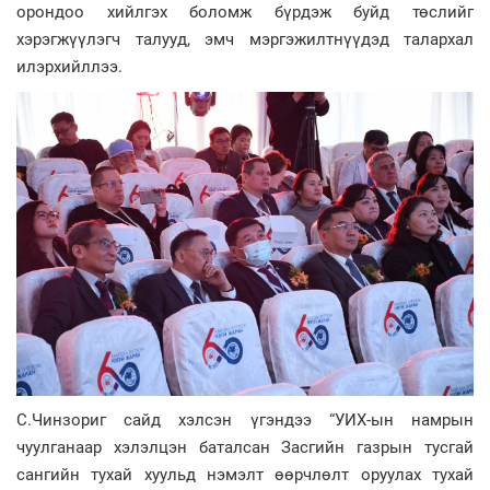
орондоо хийлгэх боломж бүрдэж буйд төслийг
хэрэгжүүлэгч талууд, эмч мэргэжилтнүүдэд талархал
илэрхийллээ.
С.Чинзориг сайд хэлсэн үгэндээ “УИХ-ын намрын
чуулганаар хэлэлцэн баталсан Засгийн газрын тусгай
сангийн тухай хуульд нэмэлт өөрчлөлт оруулах тухай