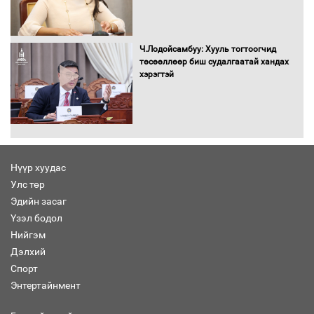
Хөшөө бүтсэн түүхийг өгүүлэх 7
баримт
Ч.Лодойсамбуу: Хууль тогтоогчид
төсөөллөөр биш судалгаатай хандах
хэрэгтэй
Хөвсгөл нуурын лусыг тахих төрийн
тахилгын ёслол боллоо
Нүүр хуудас
Улс төр
“Хар жагсаалт”-ын асуудлыг цэгцлэх
Эдийн засаг
чиглэлээр Монголбанкны удирдлагад
30 хоногийн хугацаатай үүрэг өглөө
Үзэл бодол
Нийгэм
Дэлхий
Спорт
Ерөнхий сайд Н.Учрал олимпиадын
Энтертайнмент
хүрээнд гарсан зардлыг шийдвэрлэж
өгөхөөр болов