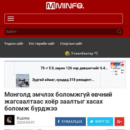
Toggle
navigation
Үндсэн сайт
Улс төрийн сайт
Спортын сайт
o
Улаанбаатар
C
76 -г 5.9, харин 126 нэр дэвшигчийг 6.4...
Зудтай аймаг, сумдад 318 резидент...
Монголд эмчлэх боломжгүй өвчний
жагсаалтаас хоёр заалтыг хасах
боломж бүрджээ
Kuzmo
ХУВААЛЦАХ
ЖИРГЭХ
2024-03-01