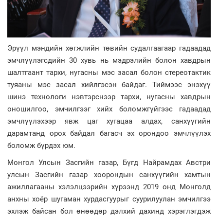
Эрүүл мэндийн хөгжлийн төвийн судалгаагаар гадаадад
эмчлүүлэгсдийн 30 хувь нь мэдрэлийн болон хавдрын
шалтгаант тархи, нугасны мэс засал болон стереотактик
туяаны мэс засал хийлгэсэн байдаг. Тиймээс энэхүү
шинэ технологи нэвтэрснээр тархи, нугасны хавдрын
оношилгоо, эмчилгээг хийх боломжгүйгээс гадаадад
эмчлүүлэхээр явж цаг хугацаа алдах, санхүүгийн
дарамтанд орох байдал багасч эх орондоо эмчлүүлэх
боломж бүрдэх юм.
Монгол Улсын Засгийн газар, Бүгд Найрамдах Австри
улсын Засгийн газар хоорондын санхүүгийн хамтын
ажиллагааны хэлэлцээрийн хүрээнд 2019 онд Монголд
анхны хоёр шугаман хурдасгуурыг суурилуулан эмчилгээ
эхлэж байсан бол өнөөдөр дэлхий дахинд хэрэглэгдэж