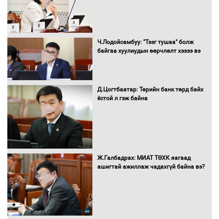
Монгол Улс “COP17”-д “Тал хээрийн
Ч.Лодойсамбуу: "Тээг тушаа" болж
төлөвлөгөө”-гөө танилцуулна
байгаа хуулиудын өөрчлөлт хэзээ вэ
Д.Цогтбаатар: Төрийн банк төрд байх
ёстой л гэж байна
16 төрлийн эмийг нэг эх үүсвэрээс
худалдан авах журмыг баталлаа
Бүх шатанд хэмнэлтийн горимд
Ж.Галбадрах: МИАТ ТӨХК яагаад
шилжиж, найр наадам, зөвлөгөөн,
ашигтай ажиллаж чадахгүй байна вэ?
гадаад томилолтыг хориглолоо
Сайд нар төсвөө хэрхэн зарцуулах вэ?