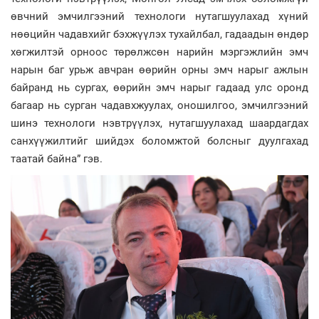
өвчний эмчилгээний технологи нутагшуулахад хүний
нөөцийн чадавхийг бэхжүүлэх тухайлбал, гадаадын өндөр
хөгжилтэй орноос төрөлжсөн нарийн мэргэжлийн эмч
нарын баг урьж авчран өөрийн орны эмч нарыг ажлын
байранд нь сургах, өөрийн эмч нарыг гадаад улс оронд
багаар нь сурган чадавхжуулах, оношилгоо, эмчилгээний
шинэ технологи нэвтрүүлэх, нутагшуулахад шаардагдах
санхүүжилтийг шийдэх боломжтой болсныг дуулгахад
таатай байна” гэв.