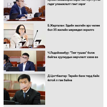
гэдэг уламжлалт гэмт хэрэг
Нөөцийн махны худалдаа,
Б.Жаргалан: Эдийн засгийн эрх чөлөө
борлуулалтыг нээлттэй ил тод
бол 35 жилийн мөрөөдөл зорилго
болгоно
Монгол Улс “COP17”-д “Тал хээрийн
Ч.Лодойсамбуу: "Тээг тушаа" болж
төлөвлөгөө”-гөө танилцуулна
байгаа хуулиудын өөрчлөлт хэзээ вэ
Д.Цогтбаатар: Төрийн банк төрд байх
ёстой л гэж байна
16 төрлийн эмийг нэг эх үүсвэрээс
худалдан авах журмыг баталлаа