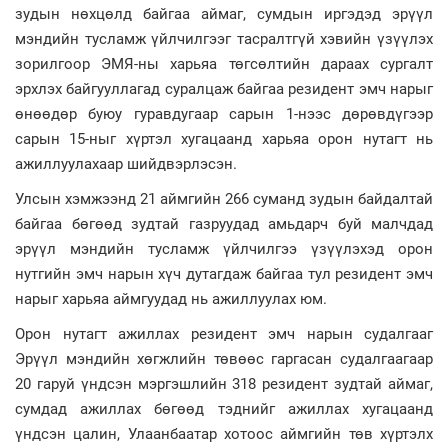
зудын нөхцөлд байгаа аймаг, сумдын иргэдэд эрүүл
мэндийн тусламж үйлчилгээг тасралтгүй хэвийн үзүүлэх
зорилгоор ЭМЯ-ны харьяа төгсөлтийн дараах сургалт
эрхлэх байгууллагад суралцаж байгаа резидент эмч нарыг
өнөөдөр буюу гуравдугаар сарын 1-нээс дөрөвдүгээр
сарын 15-ныг хүртэл хугацаанд харьяа орон нутагт нь
ажиллуулахаар шийдвэрлэсэн.
Улсын хэмжээнд 21 аймгийн 266 суманд зудын байдалтай
байгаа бөгөөд зудтай газруудад амьдарч буй малчдад
эрүүл мэндийн тусламж үйлчилгээ үзүүлэхэд орон
нутгийн эмч нарын хүч дутагдаж байгаа тул резидент эмч
нарыг харьяа аймгуудад нь ажиллуулах юм.
Орон нутагт ажиллах резидент эмч нарын судалгааг
Эрүүл мэндийн хөгжлийн төвөөс гаргасан судалгаагаар
20 гаруй үндсэн мэргэшлийн 318 резидент зудтай аймаг,
сумдад ажиллах бөгөөд тэднийг ажиллах хугацаанд
үндсэн цалин, Улаанбаатар хотоос аймгийн төв хүртэлх