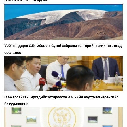
УИХ-ын дарга С.Бямбацогт Сутай хайрхны тэнгэрийг тахих тахилгад
оролцлоо
С.Амарсайхан: Иргэдийг хохироосон ААН-ийн нуугтмал хөрөнгийг
битүүмжлэнэ