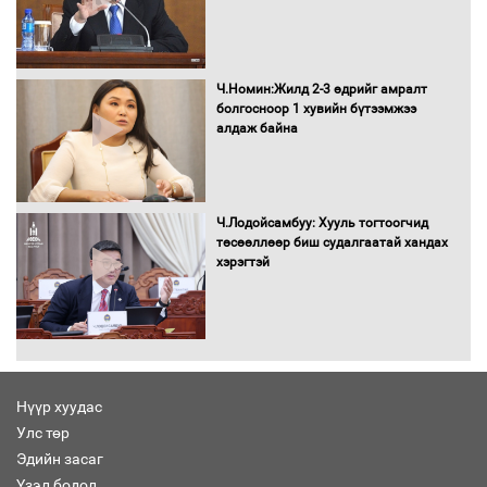
Бага орлоготой иргэдийн орлогод
татвар ногдуулахгүй байх эрх зүйн
орчныг бүрдүүллээ
Ч.Номин:Жилд 2-3 өдрийг амралт
болгосноор 1 хувийн бүтээмжээ
алдаж байна
Хөшөө бүтсэн түүхийг өгүүлэх 7
баримт
Ч.Лодойсамбуу: Хууль тогтоогчид
төсөөллөөр биш судалгаатай хандах
хэрэгтэй
Хөвсгөл нуурын лусыг тахих төрийн
тахилгын ёслол боллоо
Нүүр хуудас
Улс төр
“Хар жагсаалт”-ын асуудлыг цэгцлэх
Эдийн засаг
чиглэлээр Монголбанкны удирдлагад
30 хоногийн хугацаатай үүрэг өглөө
Үзэл бодол