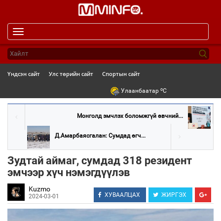
Toggle
navigation
Үндсэн сайт
Улс төрийн сайт
Спортын сайт
o
Улаанбаатар
C
Монголд эмчлэх боломжгүй өвчний...
Д.Амарбаясгалан: Сумдад өгч...
Зудтай аймаг, сумдад 318 резидент
эмчээр хүч нэмэгдүүлэв
Kuzmo
ХУВААЛЦАХ
ЖИРГЭХ
2024-03-01