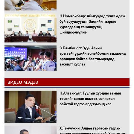
Н.Номтойбаяр: Аймгуудад тулгамдаж
буй асуудлуудыг Засгийн газрын
хуралдаанд танилцуулж,
шийдвэрлүүлнэ
С.Бямбацогт Зүүн Азийн
эрэгтэйчүүдийн волейболын тэмцээнд
оролцож байгаа баг тамирчдад
амжилт хүслээ
ВИДЕО МЭДЭЭ
Автобензин, дизель түлшний онцгой
Н.Алтанхуяг: Туулын хурдны замын
албан татварыг тэглэлээ
төсвийг хянан шалгах сонирхол
байхгүй гэдгээ ард түмэнд хэл
Х.Тэмүүжин: Алдаа гаргасан гэдгээ
Санхүүгийн хэмнэлтийн горимд эрүүл
хүлээн зөвшөөрөх хэрэгтэй. Хүн гүтгэх
мэндийн салбар хамаарахгүй