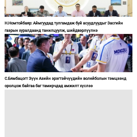
Н.Номтойбаяр: Аймгуудад тулгамдаж буй асуудлуудыг Засгийн
газрын хуралдаанд танилцуулж, шийдвэрлүүлнэ
С.Бямбацогт Зүүн Азийн эрэгтэйчүүдийн волейболын тэмцээнд
оролцож байгаа баг тамирчдад амжилт хүслээ