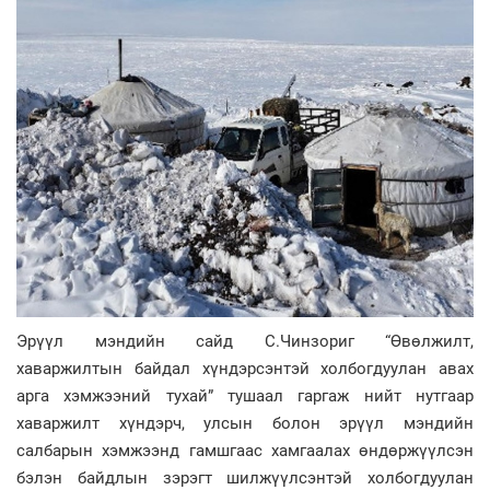
Эрүүл мэндийн сайд С.Чинзориг “Өвөлжилт,
хаваржилтын байдал хүндэрсэнтэй холбогдуулан авах
арга хэмжээний тухай” тушаал гаргаж нийт нутгаар
хаваржилт хүндэрч, улсын болон эрүүл мэндийн
салбарын хэмжээнд гамшгаас хамгаалах өндөржүүлсэн
бэлэн байдлын зэрэгт шилжүүлсэнтэй холбогдуулан