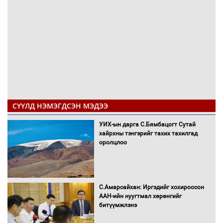
СҮҮЛД НЭМЭГДСЭН МЭДЭЭ
УИХ-ын дарга С.Бямбацогт Сутай
хайрхны тэнгэрийг тахих тахилгад
оролцлоо
С.Амарсайхан: Иргэдийг хохироосон
ААН-ийн нуугтмал хөрөнгийг
битүүмжлэнэ