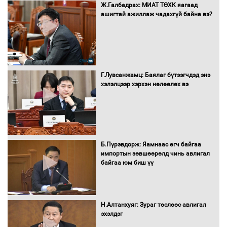
Бүх шатанд хэмнэлтийн горимд
Ж.Галбадрах: МИАТ ТӨХК яагаад
шилжиж, найр наадам, зөвлөгөөн,
ашигтай ажиллаж чадахгүй байна вэ?
гадаад томилолтыг хориглолоо
Сайд нар төсвөө хэрхэн зарцуулах вэ?
Г.Лувсанжамц: Баялаг бүтээгчдэд энэ
хэлэлцээр хэрхэн нөлөөлөх вэ
Засгийн газрын ээлжит хуралдаан
болж байна
Б.Пүрэвдорж: Яамнаас өгч байгаа
импортын зөвшөөрөлд чинь авлигал
байгаа юм биш үү
Автомашинд улсын дугаарын тэгш,
сондгойгоор шатахуун олгоно
Н.Алтанхуяг: Зураг төслөөс авлигал
эхэлдэг