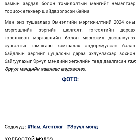
замын зардал болон томилолтын мөнгийг нэмэлтээр
тооцож өгөхөөр шийдвэрлэсэн байна.
Мөн энэ тушаалаар Эмнэлгийн мэргэжилтний 2024 оны
мэргэшлийн зэргийн шалгалт, төгсөлтийн дараах
төрөлжсөн мэргэшлийн болон мэргэжил дээшлүүлэх
сургалтыг гамшгаас хамгаалах өндөржүүлсэн бэлэн
байдлын зэргийг цуцалсны дараа эхлүүлэхээр зохион
байгуулахыг Эрүүл мэндийн хөгжлийн төвд даалгасан
гэж
Эрүүл мэндийн яамнаас мэдээллээ.
ФОТО:
#Яам, Агентлаг
#Эрүүл мэнд
Сэдвүүд :
ХОЛБООТОЙ
МЭДЭЭ