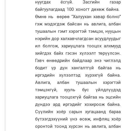
нуугдах ёсгүй. Засгийн газар
байгуулагдаад 100 хоногт дөхөж байна.
Өмнө нь өөрөө “Халуухан хавар болно”
гэж мэдэгдэж байсан нь авлига, албан
тушаалын гэмт хэрэгтэй тэмцэх, нууцын
нэрийн дор халхавчлагдсан асуудлуудыг
ил болгож, хариуцлага тооцох алхмууд
хийгдэх байх гэсэн хүлээлт төрүүлсэн.
Гэвч өнөөдрийн байдлаар энэ чиглэлд
бодит үр дүн хангалтгүй байгаа нь
иргэдийн хүлээлтэд хүрэхгүй байна.
Авлига, албан тушаалын хэрэгтэй
тэмцэхгүй, хууль бус үйлдлүүдэд
хариуцлага тооцохгүй байгаа нь эцсийн
дүндээ ард иргэдийг хохироож байна.
Сүүлийн хоёр сарын хугацаанд бараа
бүтээгдэхүүний үнэ өсөж, инфляц хоёр
оронтой тоонд хүрсэн нь авлига, албан