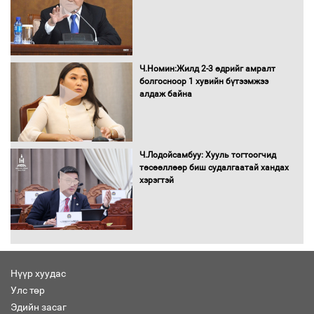
Бага орлоготой иргэдийн орлогод
татвар ногдуулахгүй байх эрх зүйн
орчныг бүрдүүллээ
Ч.Номин:Жилд 2-3 өдрийг амралт
болгосноор 1 хувийн бүтээмжээ
алдаж байна
Хөшөө бүтсэн түүхийг өгүүлэх 7
баримт
Ч.Лодойсамбуу: Хууль тогтоогчид
төсөөллөөр биш судалгаатай хандах
хэрэгтэй
Хөвсгөл нуурын лусыг тахих төрийн
тахилгын ёслол боллоо
Нүүр хуудас
Улс төр
“Хар жагсаалт”-ын асуудлыг цэгцлэх
Эдийн засаг
чиглэлээр Монголбанкны удирдлагад