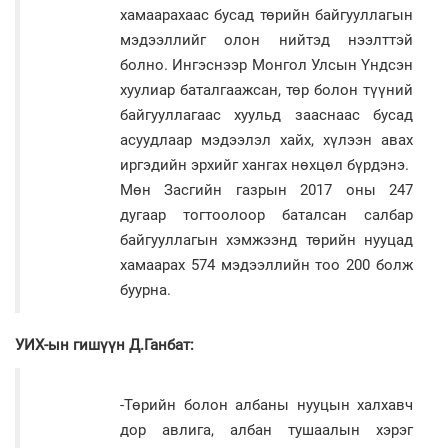
хамаарахаас бусад төрийн байгууллагын
мэдээллийг олон нийтэд нээлттэй
болно. Ингэснээр Монгол Улсын Үндсэн
хуулиар баталгаажсан, төр болон түүний
байгууллагаас хуульд зааснаас бусад
асуудлаар мэдээлэл хайх, хүлээн авах
иргэдийн эрхийг хангах нөхцөл бүрдэнэ.
Мөн Засгийн газрын 2017 оны 247
дугаар тогтоолоор баталсан салбар
байгууллагын хэмжээнд төрийн нууцад
хамаарах 574 мэдээллийн тоо 200 болж
буурна.
УИХ-ын гишүүн Д.Ганбат:
-Төрийн болон албаны нууцын халхавч
дор авлига, албан тушаалын хэрэг