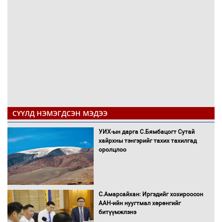
СҮҮЛД НЭМЭГДСЭН МЭДЭЭ
УИХ-ын дарга С.Бямбацогт Сутай
хайрхны тэнгэрийг тахих тахилгад
оролцлоо
С.Амарсайхан: Иргэдийг хохироосон
ААН-ийн нуугтмал хөрөнгийг
битүүмжлэнэ