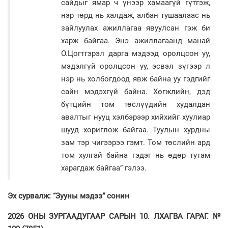
сайдыг ямар ч үнээр хамаагүй гүтгэж,
нэр төрд нь халдаж, албан тушаалаас нь
зайлуулах ажиллагаа явуулсан гэж би
харж байгаа. Энэ ажиллагаанд манай
О.Цогтгэрэл дарга мэдээд оролцсон уу,
мэдэлгүй оролцсон уу, эсвэл зүгээр л
нэр нь холбогдоод явж байна уу гэдгийг
сайн мэдэхгүй байна. Хөгжлийн, дэд
бүтцийн том төслүүдийн худалдан
авалтыг нууц хэлбэрээр хийхийг хуулиар
шууд хориглож байгаа. Туулын хурдны
зам тэр чигээрээ гэмт. Том төслийн ард
том хулгай байна гэдэг нь өдөр тутам
харагдаж байгаа” гэлээ.
Эх сурвалж: “Зууны мэдээ” сонин
2026 ОНЫ ЗУРГААДУГААР САРЫН 10. ЛХАГВА ГАРАГ. №