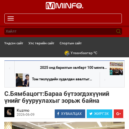
Toggle
navigation
Үндсэн сайт
Улс төрийн сайт
Спортын сайт
o
Улаанбаатар
C
2025 онд барилгын салбарт 100 мянга...
Том төслүүдийн худалдан авалтыг...
С.Бямбацогт:Бараа бүтээгдэхүүний
үнийг бууруулахыг зорьж байна
Kuzmo
ХУВААЛЦАХ
ЖИРГЭХ
2026-06-09