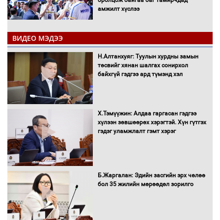
амжилт хүслээ
ВИДЕО МЭДЭЭ
Автобензин, дизель түлшний онцгой
Н.Алтанхуяг: Туулын хурдны замын
албан татварыг тэглэлээ
төсвийг хянан шалгах сонирхол
байхгүй гэдгээ ард түмэнд хэл
Х.Тэмүүжин: Алдаа гаргасан гэдгээ
Санхүүгийн хэмнэлтийн горимд эрүүл
хүлээн зөвшөөрөх хэрэгтэй. Хүн гүтгэх
мэндийн салбар хамаарахгүй
гэдэг уламжлалт гэмт хэрэг
Нөөцийн махны худалдаа,
Б.Жаргалан: Эдийн засгийн эрх чөлөө
борлуулалтыг нээлттэй ил тод
бол 35 жилийн мөрөөдөл зорилго
болгоно