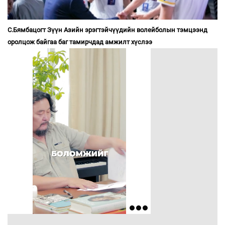
С.Бямбацогт Зүүн Азийн эрэгтэйчүүдийн волейболын тэмцээнд
оролцож байгаа баг тамирчдад амжилт хүслээ