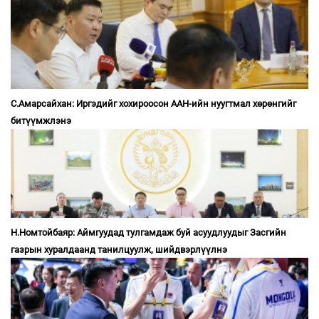
С.Амарсайхан: Иргэдийг хохироосон ААН-ийн нуугтмал хөрөнгийг
битүүмжлэнэ
Н.Номтойбаяр: Аймгуудад тулгамдаж буй асуудлуудыг Засгийн
газрын хуралдаанд танилцуулж, шийдвэрлүүлнэ