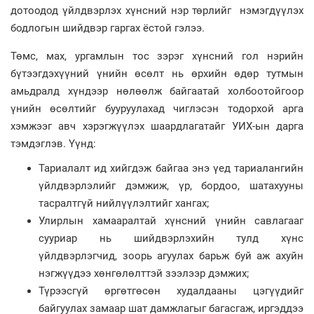
дотоодод үйлдвэрлэх хүнсний нэр төрлийг нэмэгдүүлэх
бодлогын шийдвэр гаргах ёстой гэлээ.
Төмс, мах, ургамлын тос зэрэг хүнсний гол нэрийн
бүтээгдэхүүний үнийн өсөлт нь өрхийн өдөр тутмын
амьдралд хүндээр нөлөөлж байгаатай холбоотойгоор
үнийн өсөлтийг бууруулахад чиглэсэн тодорхой арга
хэмжээг авч хэрэгжүүлэх шаардлагатайг УИХ-ын дарга
тэмдэглэв. Үүнд:
Тариалалт ид хийгдэж байгаа энэ үед тариалангийн
үйлдвэрлэлийг дэмжиж, үр, бордоо, шатахууны
тасралтгүй нийлүүлэлтийг хангах;
Улирлын хамааралтай хүнсний үнийн савлагааг
сууриар нь шийдвэрлэхийн тулд хүнс
үйлдвэрлэгчид, зоорь агуулах барьж буй аж ахуйн
нэгжүүдээ хөнгөлөлттэй зээлээр дэмжих;
Түрээсгүй өргөтгөсөн худалдааны цэгүүдийг
байгуулах замаар шат дамжлагыг багасгаж, иргэддээ