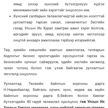
хямд үнээр хүнсний бүтээгдэхүүн хүргэх
менежментийг хийх хэрэгтэйг онцолсон юм.
Хүнсний салбарын төлөөлөгчидтэй хийсэн нээлттэй
уулзалтаар гарсан санал, санаачилгыг Засгийн
газар, Улсын Их Хурал хамтран ажил хэрэг болгож,
иргэдийг эрүүл, хямд хүнсээр хангах чиглэлээр
онцгой анхаарч ажиллахаа тэрбээр илэрхийлэв.
Төр, хувийн хэвшлийн хамтын ажиллагаа, татварын
бодлогыг бизнес эрхлэгчдийн оролцоотой гаргах нь
бизнесийн орчныг сайжруулж, эдийн засгийн хөгжилд
чухал түлхэц болно гэж үзэж байгаагаа уулзалтын
төгсгөлд онцоллоо.
Уулзалтад Төсвийн байнгын хорооны дарга
Н.Наранбаатар, Байгаль орчин, хүнс, хөдөө аж ахуйн
байнгын хорооны дарга Б.Бейсен болон баялаг
бүтээгчдийн 40 гаруй төлөөлөл оролцлоо
гэж Улсын Их
Хурлын Хэвлэл мэдээлэл, олон нийттэй харилцах газраас