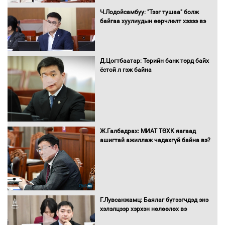
Монгол Улс “COP17”-д “Тал хээрийн
Ч.Лодойсамбуу: "Тээг тушаа" болж
төлөвлөгөө”-гөө танилцуулна
байгаа хуулиудын өөрчлөлт хэзээ вэ
Д.Цогтбаатар: Төрийн банк төрд байх
ёстой л гэж байна
16 төрлийн эмийг нэг эх үүсвэрээс
худалдан авах журмыг баталлаа
Бүх шатанд хэмнэлтийн горимд
Ж.Галбадрах: МИАТ ТӨХК яагаад
шилжиж, найр наадам, зөвлөгөөн,
ашигтай ажиллаж чадахгүй байна вэ?
гадаад томилолтыг хориглолоо
Сайд нар төсвөө хэрхэн зарцуулах вэ?
Г.Лувсанжамц: Баялаг бүтээгчдэд энэ
хэлэлцээр хэрхэн нөлөөлөх вэ