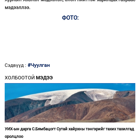
мэдээллээ.
ФОТО:
#Чуулган
Сэдвүүд :
ХОЛБООТОЙ
МЭДЭЭ
УИХ-ын дарга С.Бямбацогт Сутай хайрхны тэнгэрийг тахих тахилгад
оролцлоо