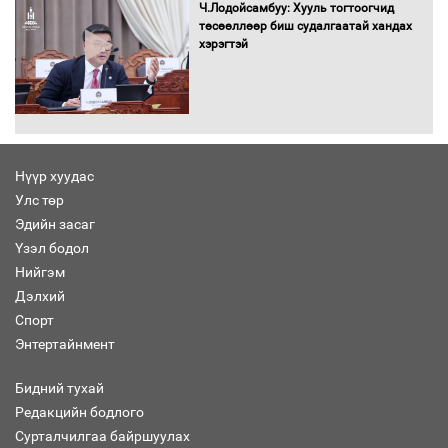
баримт
Ч.Лодойсамбуу: Хууль тогтоогчид
төсөөллөөр биш судалгаатай хандах
хэрэгтэй
Хөвсгөл нуурын лусыг тахих төрийн
тахилгын ёслол боллоо
Нүүр хуудас
Улс төр
“Хар жагсаалт”-ын асуудлыг цэгцлэх
Эдийн засаг
чиглэлээр Монголбанкны удирдлагад
30 хоногийн хугацаатай үүрэг өглөө
Үзэл бодол
Нийгэм
Дэлхий
Спорт
Ерөнхий сайд Н.Учрал олимпиадын
Энтертайнмент
хүрээнд гарсан зардлыг шийдвэрлэж
өгөхөөр болов
Бидний тухай
Редакцийн бодлого
Сурталчилгаа байршуулах
Энэ намар 1-6 дугаар ангийн