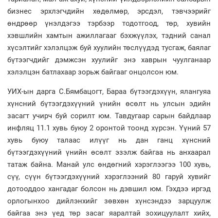
бизнес эрхлэгчдийн хөдөлмөр, эрсдэл, тэвчээрийг
өндрөөр үнэлдэгээ тэрбээр тодотгоод, төр, хувийн
хэвшлийн хамтын ажиллагааг бэхжүүлэх, тэдний санал
хүсэлтийг хэлэлцэж буй хуулийн төслүүдэд тусгаж, баялаг
бүтээгчдийг дэмжсэн хуулийг энэ хаврын чуулганаар
хэлэлцэн батлахаар зорьж байгааг онцолсон юм.
УИХ-ын дарга С.Бямбацогт, Бараа бүтээгдэхүүн, ялангуяа
хүнсний бүтээгдэхүүний үнийн өсөлт нь улсын эдийн
засагт учирч буй сорилт юм. Тавдугаар сарын байдлаар
инфляц 11.1 хувь буюу 2 оронтой тоонд хүрсэн. Үүний 57
хувь буюу талаас илүүг нь дан ганц хүнсний
бүтээгдэхүүний үнийн өсөлт эзэлж байгаа нь анхаарал
татаж байна. Манай улс өндөгний хэрэглээгээ 100 хувь,
сүү, сүүн бүтээгдэхүүний хэрэглээний 80 гаруй хувийг
дотооддоо хангадаг болсон нь дэвшил юм. Гэхдээ иргэд
орлогынхоо дийлэнхийг зөвхөн хүнсэндээ зарцуулж
байгаа энэ үед төр засаг яаралтай зохицуулалт хийх,