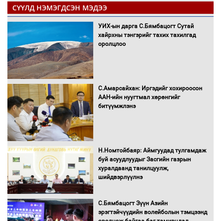
СҮҮЛД НЭМЭГДСЭН МЭДЭЭ
УИХ-ын дарга С.Бямбацогт Сутай
хайрхны тэнгэрийг тахих тахилгад
оролцлоо
С.Амарсайхан: Иргэдийг хохироосон
ААН-ийн нуугтмал хөрөнгийг
битүүмжлэнэ
Н.Номтойбаяр: Аймгуудад тулгамдаж
буй асуудлуудыг Засгийн газрын
хуралдаанд танилцуулж,
шийдвэрлүүлнэ
С.Бямбацогт Зүүн Азийн
эрэгтэйчүүдийн волейболын тэмцээнд
оролцож байгаа баг тамирчдад