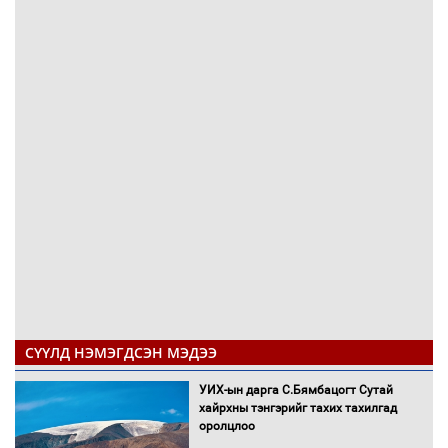
СҮҮЛД НЭМЭГДСЭН МЭДЭЭ
УИХ-ын дарга С.Бямбацогт Сутай
хайрхны тэнгэрийг тахих тахилгад
оролцлоо