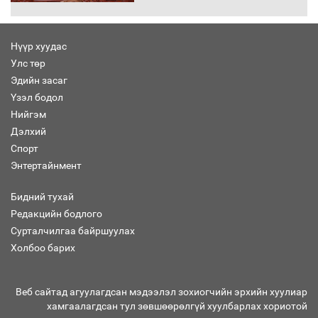
Нүүр хуудас
Улс төр
“Хар жагсаалт”-ын асуудлыг цэгцлэх
Эдийн засаг
чиглэлээр Монголбанкны удирдлагад
30 хоногийн хугацаатай үүрэг өглөө
Үзэл бодол
Нийгэм
Дэлхий
Спорт
Ерөнхий сайд Н.Учрал олимпиадын
Энтертайнмент
хүрээнд гарсан зардлыг шийдвэрлэж
өгөхөөр болов
Бидний тухай
Редакцийн бодлого
Сурталчилгаа байршуулах
Энэ намар 1-6 дугаар ангийн
хүүхдүүдэд сургуулийн автобус
Холбоо барих
үйлчилнэ
Веб сайтад агуулагдсан мэдээлэл зохиогчийн эрхийн хуулиар
хамгаалагдсан тул зөвшөөрөлгүй хуулбарлах хориотой
Аймгуудад баригдаж буй ДЦС-ын