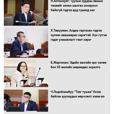
Автобензин, дизель түлшний онцгой
Н.Алтанхуяг: Туулын хурдны замын
албан татварыг тэглэлээ
төсвийг хянан шалгах сонирхол
байхгүй гэдгээ ард түмэнд хэл
Х.Тэмүүжин: Алдаа гаргасан гэдгээ
Санхүүгийн хэмнэлтийн горимд эрүүл
хүлээн зөвшөөрөх хэрэгтэй. Хүн гүтгэх
мэндийн салбар хамаарахгүй
гэдэг уламжлалт гэмт хэрэг
Нөөцийн махны худалдаа,
Б.Жаргалан: Эдийн засгийн эрх чөлөө
борлуулалтыг нээлттэй ил тод
бол 35 жилийн мөрөөдөл зорилго
болгоно
Монгол Улс “COP17”-д “Тал хээрийн
Ч.Лодойсамбуу: "Тээг тушаа" болж
төлөвлөгөө”-гөө танилцуулна
байгаа хуулиудын өөрчлөлт хэзээ вэ