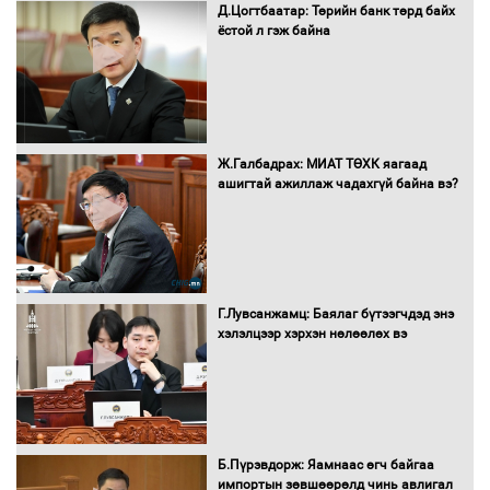
Д.Цогтбаатар: Төрийн банк төрд байх
ёстой л гэж байна
16 төрлийн эмийг нэг эх үүсвэрээс
худалдан авах журмыг баталлаа
Бүх шатанд хэмнэлтийн горимд
Ж.Галбадрах: МИАТ ТӨХК яагаад
шилжиж, найр наадам, зөвлөгөөн,
ашигтай ажиллаж чадахгүй байна вэ?
гадаад томилолтыг хориглолоо
Сайд нар төсвөө хэрхэн зарцуулах вэ?
Г.Лувсанжамц: Баялаг бүтээгчдэд энэ
хэлэлцээр хэрхэн нөлөөлөх вэ
Засгийн газрын ээлжит хуралдаан
болж байна
Б.Пүрэвдорж: Яамнаас өгч байгаа
импортын зөвшөөрөлд чинь авлигал