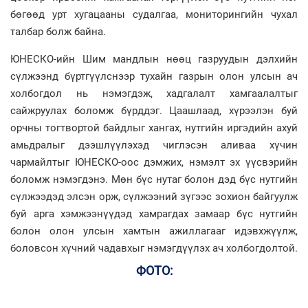
бөгөөд урт хугацааны судалгаа, мониторингийн чухал
талбар болж байна.
ЮНЕСКО-ийн Шим мандлын нөөц газруудын дэлхийн
сүлжээнд бүртгүүлснээр тухайн газрын олон улсын ач
холбогдол нь нэмэгдэж, хадгалалт хамгаалалтыг
сайжруулах боломж бүрддэг. Цаашлаад, хүрээлэн буй
орчны тогтвортой байдлыг хангах, нутгийн иргэдийн ахуй
амьдралыг дээшлүүлэхэд чиглэсэн аливаа хүчин
чармайлтыг ЮНЕСКО-оос дэмжих, нэмэлт эх үүсвэрийн
боломж нэмэгдэнэ. Мөн бүс нутаг болон дэд бүс нутгийн
сүлжээдэд элсэн орж, сүлжээний зүгээс зохион байгуулж
буй арга хэмжээнүүдэд хамрагдах замаар бүс нутгийн
болон олон улсын хамтын ажиллагааг идэвхжүүлж,
боловсон хүчний чадавхыг нэмэгдүүлэх ач холбогдолтой.
ФОТО: