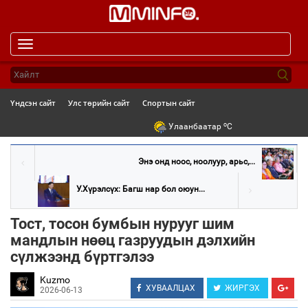
Toggle
navigation
Үндсэн сайт
Улс төрийн сайт
Спортын сайт
o
Улаанбаатар
C
Энэ онд ноос, ноолуур, арьс,...
У.Хүрэлсүх: Багш нар бол оюун...
Тост, тосон бумбын нурууг шим
мандлын нөөц газруудын дэлхийн
сүлжээнд бүртгэлээ
Kuzmo
ХУВААЛЦАХ
ЖИРГЭХ
2026-06-13