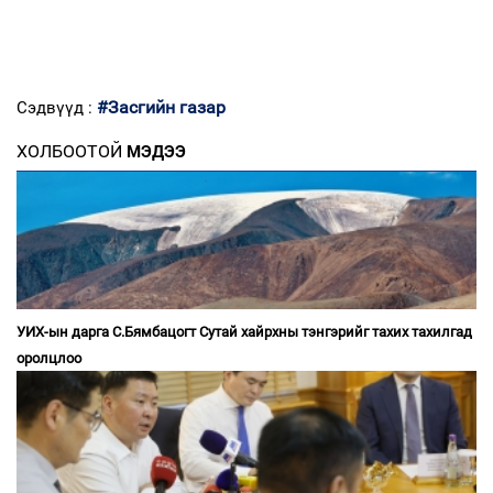
#Засгийн газар
Сэдвүүд :
ХОЛБООТОЙ
МЭДЭЭ
УИХ-ын дарга С.Бямбацогт Сутай хайрхны тэнгэрийг тахих тахилгад
оролцлоо