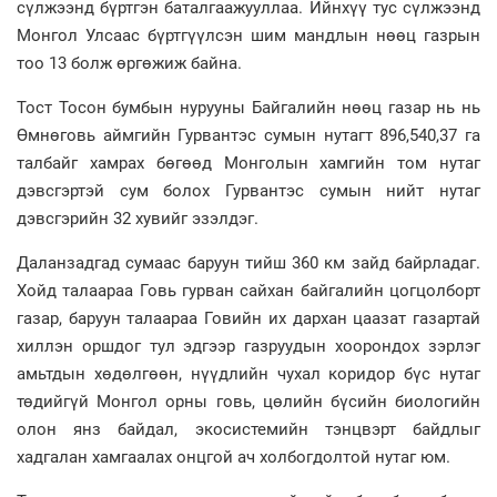
сүлжээнд бүртгэн баталгаажууллаа. Ийнхүү тус сүлжээнд
Монгол Улсаас бүртгүүлсэн шим мандлын нөөц газрын
тоо 13 болж өргөжиж байна.
Тост Тосон бумбын нурууны Байгалийн нөөц газар нь нь
Өмнөговь аймгийн Гурвантэс сумын нутагт 896,540,37 га
талбайг хамрах бөгөөд Монголын хамгийн том нутаг
дэвсгэртэй сум болох Гурвантэс сумын нийт нутаг
дэвсгэрийн 32 хувийг эзэлдэг.
Даланзадгад сумаас баруун тийш 360 км зайд байрладаг.
Хойд талаараа Говь гурван сайхан байгалийн цогцолборт
газар, баруун талаараа Говийн их дархан цаазат газартай
хиллэн оршдог тул эдгээр газруудын хоорондох зэрлэг
амьтдын хөдөлгөөн, нүүдлийн чухал коридор бүс нутаг
төдийгүй Монгол орны говь, цөлийн бүсийн биологийн
олон янз байдал, экосистемийн тэнцвэрт байдлыг
хадгалан хамгаалах онцгой ач холбогдолтой нутаг юм.