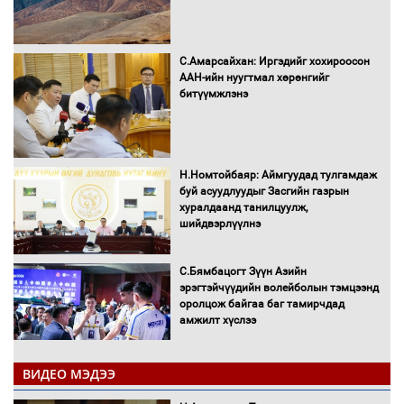
С.Амарсайхан: Иргэдийг хохироосон
ААН-ийн нуугтмал хөрөнгийг
битүүмжлэнэ
Н.Номтойбаяр: Аймгуудад тулгамдаж
буй асуудлуудыг Засгийн газрын
хуралдаанд танилцуулж,
шийдвэрлүүлнэ
С.Бямбацогт Зүүн Азийн
эрэгтэйчүүдийн волейболын тэмцээнд
оролцож байгаа баг тамирчдад
амжилт хүслээ
ВИДЕО МЭДЭЭ