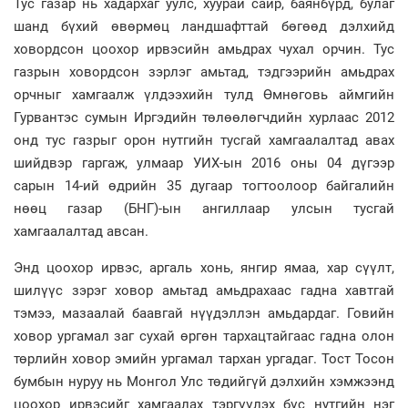
Тус газар нь хадархаг уулс, хуурай сайр, баянбүрд, булаг
шанд бүхий өвөрмөц ландшафттай бөгөөд дэлхийд
ховордсон цоохор ирвэсийн амьдрах чухал орчин. Тус
газрын ховордсон зэрлэг амьтад, тэдгээрийн амьдрах
орчныг хамгаалж үлдээхийн тулд Өмнөговь аймгийн
Гурвантэс сумын Иргэдийн төлөөлөгчдийн хурлаас 2012
онд тус газрыг орон нутгийн тусгай хамгаалалтад авах
шийдвэр гаргаж, улмаар УИХ-ын 2016 оны 04 дүгээр
сарын 14-ий өдрийн 35 дугаар тогтоолоор байгалийн
нөөц газар (БНГ)-ын ангиллаар улсын тусгай
хамгаалалтад авсан.
Энд цоохор ирвэс, аргаль хонь, янгир ямаа, хар сүүлт,
шилүүс зэрэг ховор амьтад амьдрахаас гадна хавтгай
тэмээ, мазаалай баавгай нүүдэллэн амьдардаг. Говийн
ховор ургамал заг сухай өргөн тархацтайгаас гадна олон
төрлийн ховор эмийн ургамал тархан ургадаг. Тост Тосон
бумбын нуруу нь Монгол Улс төдийгүй дэлхийн хэмжээнд
цоохор ирвэсийг хамгаалах тэргүүлэх бүс нутгийн нэг