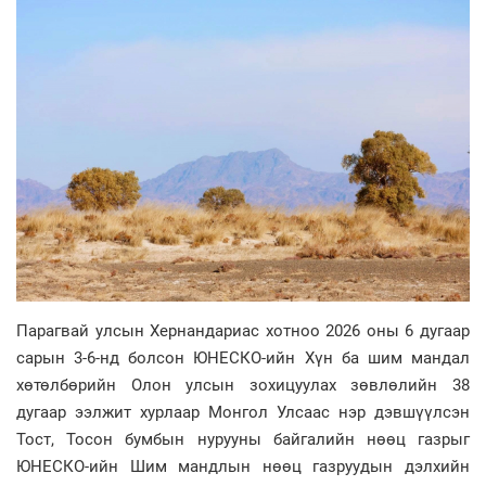
Парагвай улсын Хернандариас хотноо 2026 оны 6 дугаар
сарын 3-6-нд болсон ЮНЕСКО-ийн Хүн ба шим мандал
хөтөлбөрийн Олон улсын зохицуулах зөвлөлийн 38
дугаар ээлжит хурлаар Монгол Улсаас нэр дэвшүүлсэн
Тост, Тосон бумбын нурууны байгалийн нөөц газрыг
ЮНЕСКО-ийн Шим мандлын нөөц газруудын дэлхийн