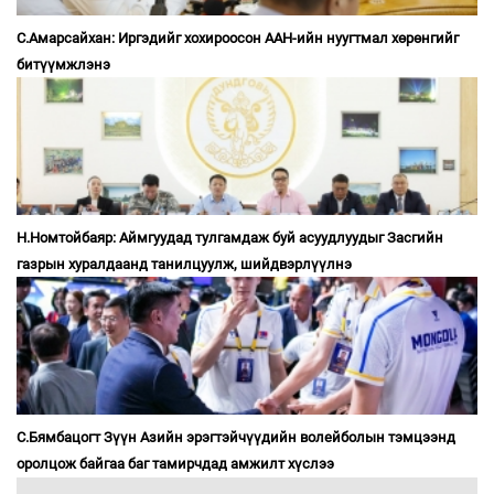
С.Амарсайхан: Иргэдийг хохироосон ААН-ийн нуугтмал хөрөнгийг
битүүмжлэнэ
Н.Номтойбаяр: Аймгуудад тулгамдаж буй асуудлуудыг Засгийн
газрын хуралдаанд танилцуулж, шийдвэрлүүлнэ
С.Бямбацогт Зүүн Азийн эрэгтэйчүүдийн волейболын тэмцээнд
оролцож байгаа баг тамирчдад амжилт хүслээ