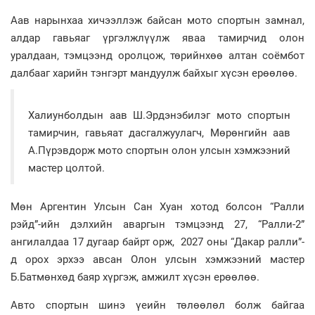
Аав нарынхаа хичээллэж байсан мото спортын замнал,
алдар гавьяаг үргэлжлүүлж яваа тамирчид олон
уралдаан, тэмцээнд оролцож, төрийнхөө алтан соёмбот
далбааг харийн тэнгэрт мандуулж байхыг хүсэн ерөөлөө.
Халиунболдын аав Ш.Эрдэнэбилэг мото спортын
тамирчин, гавьяат дасгалжуулагч, Мөрөнгийн аав
А.Пүрэвдорж мото спортын олон улсын хэмжээний
мастер цолтой.
Мөн Аргентин Улсын Сан Хуан хотод болсон “Ралли
рэйд”-ийн дэлхийн аваргын тэмцээнд 27, “Ралли-2”
ангилалдаа 17 дугаар байрт орж, 2027 оны “Дакар ралли”-
д орох эрхээ авсан Олон улсын хэмжээний мастер
Б.Батмөнхөд баяр хүргэж, амжилт хүсэн ерөөлөө.
Авто спортын шинэ үеийн төлөөлөл болж байгаа