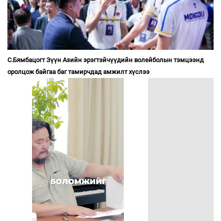
С.Бямбацогт Зүүн Азийн эрэгтэйчүүдийн волейболын тэмцээнд
оролцож байгаа баг тамирчдад амжилт хүслээ