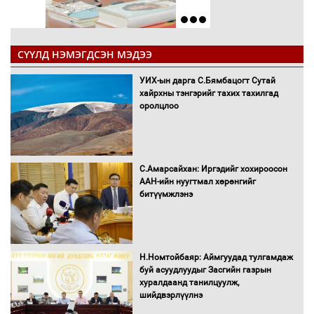
СҮҮЛД НЭМЭГДСЭН МЭДЭЭ
УИХ-ын дарга С.Бямбацогт Сутай
хайрхны тэнгэрийг тахих тахилгад
оролцлоо
С.Амарсайхан: Иргэдийг хохироосон
ААН-ийн нуугтмал хөрөнгийг
битүүмжлэнэ
Н.Номтойбаяр: Аймгуудад тулгамдаж
буй асуудлуудыг Засгийн газрын
хуралдаанд танилцуулж,
шийдвэрлүүлнэ