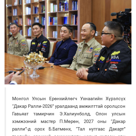
Монгол Улсын Ерөнхийлөгч Ухнаагийн Хүрэлсүх
“Дакар Ралли-2026” уралдаанд амжилттай оролцсон
Гавьяат тамирчин Э.Халиунболд, Олон улсын
хэмжээний мастер П.Мөрөн, 2027 оны “Дакар
ралли”-д орох Б.Батмөнх, “Тал нутгаас Дакарт”