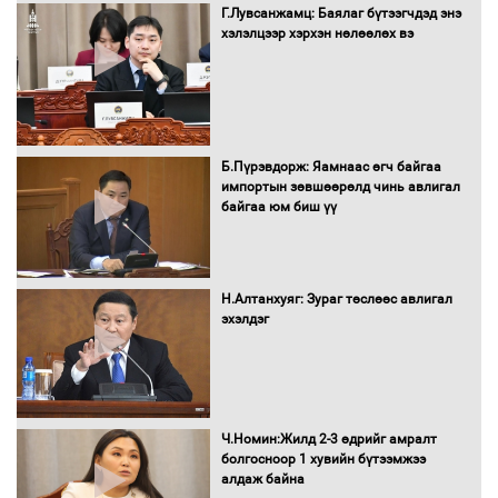
Г.Лувсанжамц: Баялаг бүтээгчдэд энэ
хэлэлцээр хэрхэн нөлөөлөх вэ
Засгийн газрын ээлжит хуралдаан
болж байна
Б.Пүрэвдорж: Яамнаас өгч байгаа
импортын зөвшөөрөлд чинь авлигал
байгаа юм биш үү
Автомашинд улсын дугаарын тэгш,
сондгойгоор шатахуун олгоно
Н.Алтанхуяг: Зураг төслөөс авлигал
эхэлдэг
Бага орлоготой иргэдийн орлогод
татвар ногдуулахгүй байх эрх зүйн
орчныг бүрдүүллээ
Ч.Номин:Жилд 2-3 өдрийг амралт
болгосноор 1 хувийн бүтээмжээ
алдаж байна