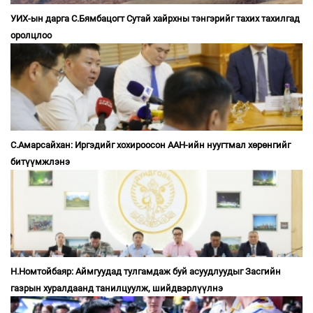
УИХ-ын дарга С.Бямбацогт Сутай хайрхны тэнгэрийг тахих тахилгад
оролцлоо
С.Амарсайхан: Иргэдийг хохироосон ААН-ийн нуугтмал хөрөнгийг
битүүмжлэнэ
Н.Номтойбаяр: Аймгуудад тулгамдаж буй асуудлуудыг Засгийн
газрын хуралдаанд танилцуулж, шийдвэрлүүлнэ