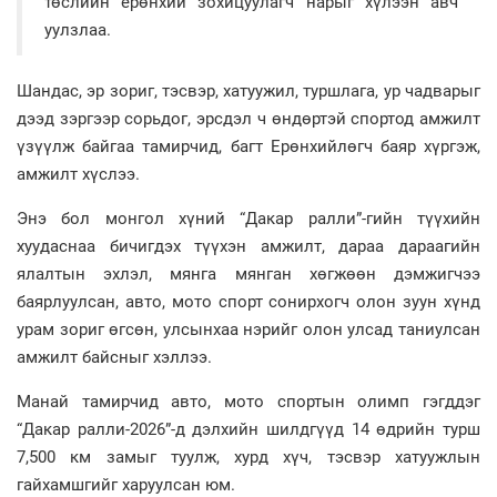
төслийн ерөнхий зохицуулагч нарыг хүлээн авч
уулзлаа.
Шандас, эр зориг, тэсвэр, хатуужил, туршлага, ур чадварыг
дээд зэргээр сорьдог, эрсдэл ч өндөртэй спортод амжилт
үзүүлж байгаа тамирчид, багт Ерөнхийлөгч баяр хүргэж,
амжилт хүслээ.
Энэ бол монгол хүний “Дакар ралли”-гийн түүхийн
хуудаснаа бичигдэх түүхэн амжилт, дараа дараагийн
ялалтын эхлэл, мянга мянган хөгжөөн дэмжигчээ
баярлуулсан, авто, мото спорт сонирхогч олон зуун хүнд
урам зориг өгсөн, улсынхаа нэрийг олон улсад таниулсан
амжилт байсныг хэллээ.
Манай тамирчид авто, мото спортын олимп гэгддэг
“Дакар ралли-2026”-д дэлхийн шилдгүүд 14 өдрийн турш
7,500 км замыг туулж, хурд хүч, тэсвэр хатуужлын
гайхамшгийг харуулсан юм.