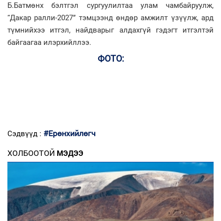
Б.Батмөнх бэлтгэл сургуулилтаа улам чамбайруулж,
“Дакар ралли-2027” тэмцээнд өндөр амжилт үзүүлж, ард
түмнийхээ итгэл, найдварыг алдахгүй гэдэгт итгэлтэй
байгаагаа илэрхийллээ.
ФОТО:
#Ерөнхийлөгч
Сэдвүүд :
ХОЛБООТОЙ
МЭДЭЭ