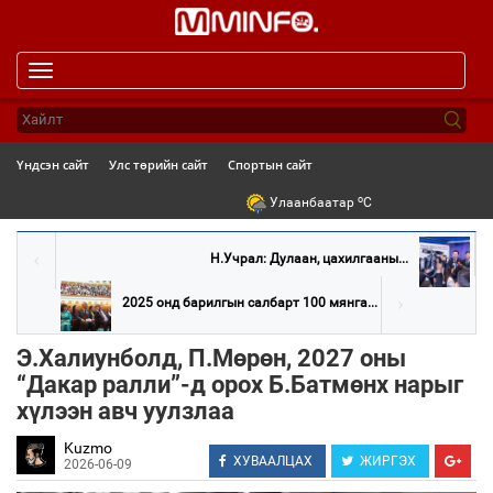
Toggle
navigation
Үндсэн сайт
Улс төрийн сайт
Спортын сайт
o
Улаанбаатар
C
Н.Учрал: Дулаан, цахилгааны...
2025 онд барилгын салбарт 100 мянга...
Э.Халиунболд, П.Мөрөн, 2027 оны
“Дакар ралли”-д орох Б.Батмөнх нарыг
хүлээн авч уулзлаа
Kuzmo
ХУВААЛЦАХ
ЖИРГЭХ
2026-06-09