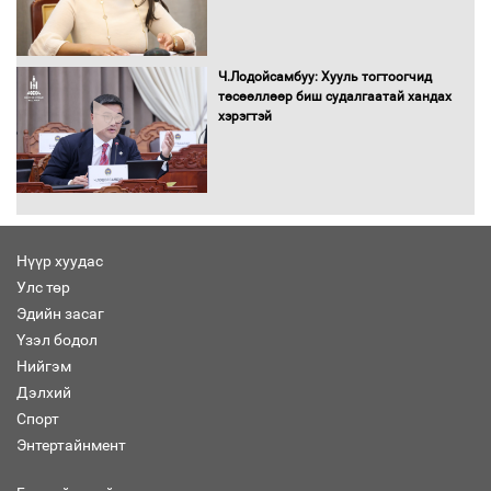
Хөшөө бүтсэн түүхийг өгүүлэх 7
баримт
Ч.Лодойсамбуу: Хууль тогтоогчид
төсөөллөөр биш судалгаатай хандах
хэрэгтэй
Хөвсгөл нуурын лусыг тахих төрийн
тахилгын ёслол боллоо
Нүүр хуудас
Улс төр
“Хар жагсаалт”-ын асуудлыг цэгцлэх
Эдийн засаг
чиглэлээр Монголбанкны удирдлагад
30 хоногийн хугацаатай үүрэг өглөө
Үзэл бодол
Нийгэм
Дэлхий
Спорт
Ерөнхий сайд Н.Учрал олимпиадын
Энтертайнмент
хүрээнд гарсан зардлыг шийдвэрлэж
өгөхөөр болов