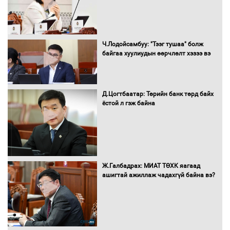
Монгол Улс “COP17”-д “Тал хээрийн
Ч.Лодойсамбуу: "Тээг тушаа" болж
төлөвлөгөө”-гөө танилцуулна
байгаа хуулиудын өөрчлөлт хэзээ вэ
Д.Цогтбаатар: Төрийн банк төрд байх
ёстой л гэж байна
16 төрлийн эмийг нэг эх үүсвэрээс
худалдан авах журмыг баталлаа
Бүх шатанд хэмнэлтийн горимд
Ж.Галбадрах: МИАТ ТӨХК яагаад
шилжиж, найр наадам, зөвлөгөөн,
ашигтай ажиллаж чадахгүй байна вэ?
гадаад томилолтыг хориглолоо
Сайд нар төсвөө хэрхэн зарцуулах вэ?