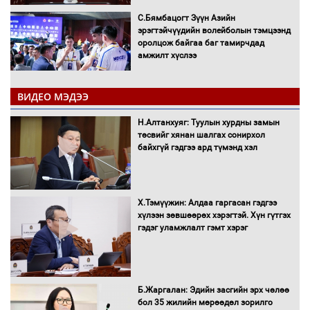
С.Бямбацогт Зүүн Азийн
эрэгтэйчүүдийн волейболын тэмцээнд
оролцож байгаа баг тамирчдад
амжилт хүслээ
ВИДЕО МЭДЭЭ
Автобензин, дизель түлшний онцгой
Н.Алтанхуяг: Туулын хурдны замын
албан татварыг тэглэлээ
төсвийг хянан шалгах сонирхол
байхгүй гэдгээ ард түмэнд хэл
Х.Тэмүүжин: Алдаа гаргасан гэдгээ
Санхүүгийн хэмнэлтийн горимд эрүүл
хүлээн зөвшөөрөх хэрэгтэй. Хүн гүтгэх
мэндийн салбар хамаарахгүй
гэдэг уламжлалт гэмт хэрэг
Нөөцийн махны худалдаа,
Б.Жаргалан: Эдийн засгийн эрх чөлөө
борлуулалтыг нээлттэй ил тод
бол 35 жилийн мөрөөдөл зорилго
болгоно