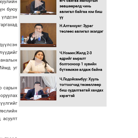
өгч байгаа импортын
 хуулийн
Хөшөө бүтсэн түүхийг
зөвшөөрөлд чинь
үн буюу
өгүүлэх 7 баримт
авлигал байгаа юм биш
л үлдсэн
үү
гаргахад
Хөвсгөл нуурын лусыг
Н.Алтанхуяг: Зураг
тахих төрийн тахилгын
төслөөс авлигал эхэлдэг
ёслол боллоо
дүүлсэн
лүүдийг
“Хар жагсаалт”-ын
Ч.Номин:Жилд 2-3
асуудлыг цэгцлэх
өдрийг амралт
саналын
чиглэлээр
болгосноор 1 хувийн
Иймд уг
Монголбанкны
бүтээмжээ алдаж байна
удирдлагад 30 хоногийн
Ч.Лодойсамбуу: Хууль
хугацаатай үүрэг өглөө
тогтоогчид төсөөллөөр
р сарын
Ерөнхий сайд Н.Учрал
биш судалгаатай хандах
олимпиадын хүрээнд
 оруулах
хэрэгтэй
гарсан зардлыг
цүүлгийг
шийдвэрлэж өгөхөөр
төслийн
болов
 асуулт
Энэ намар 1-6 дугаар
ангийн хүүхдүүдэд
сургуулийн автобус
үйлчилнэ