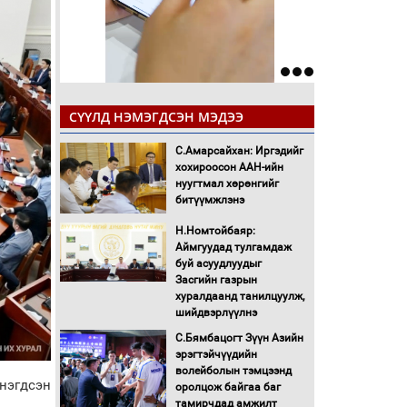
СҮҮЛД НЭМЭГДСЭН МЭДЭЭ
С.Амарсайхан: Иргэдийг
хохироосон ААН-ийн
нуугтмал хөрөнгийг
битүүмжлэнэ
Н.Номтойбаяр:
Аймгуудад тулгамдаж
буй асуудлуудыг
Засгийн газрын
хуралдаанд танилцуулж,
шийдвэрлүүлнэ
С.Бямбацогт Зүүн Азийн
эрэгтэйчүүдийн
волейболын тэмцээнд
нэгдсэн
оролцож байгаа баг
тамирчдад амжилт