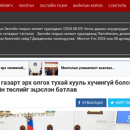
ИЙЛӨГЧ
ЧУУЛГАН
ЗАСГИЙН ГАЗАР
БАЙНГЫН ХОРОО
СОНГУУЛЬ
н Засгийн газрын ээлжит хуралдаан /2026.08.05/ болж, дараах асуудлуудыг
н татварыг тэглэлээ Засгийн газрын ээлжит хуралдаанд “Автобензин, дизел
дэс баялгийн сайд Г.Дамдинням танилцуулав. Монгол Улс 2026 оны 08 дугаар 
эрх чөлөөний...
Монголын уламжлалт анагаах...
азарт эрх олгох тухай хууль хүчингүй бол
йн төслийг эцэслэн батлав
ХУВААЛЦАХ
ЖИРГЭ