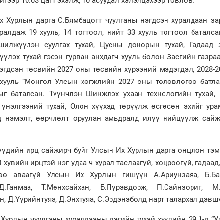
йгээр 10.03 цагт эхэлж, 10 асуудал хэлэлцэхээр товлов.
 Хурлын дарга С.Бямбацогт чуулганы нэгдсэн хуралдаан за
уралдаж 19 хууль, 14 тогтоол, нийт 33 хууль тогтоол баталса
 шилжүүлэн суулгах тухай, Цусны донорын тухай, Гадаад 
үүлэх тухай гэсэн гурван анхдагч хууль болон Засгийн газра
гдсэн төсвийн 2027 оны төсвийн хүрээний мэдэгдэл, 2028-2
хууль “Монгол Улсын хөгжлийн 2027 оны төлөвлөгөө батлах
г баталсан. Түүнчлэн Шинжлэх ухаан технологийн тухай, 
үнэлгээний тухай, Олон хүүхэд төрүүлж өсгөсөн эхийг ура
ьд нэмэлт, өөрчлөлт оруулан амьдралд илүү нийцүүлж сайж
үдийн ирц сайжирч буйг Улсын Их Хурлын дарга онцлон тэм
 хувийн ирцтэй нэг удаа ч хурал таслаагүй, хоцроогүй, гадаад
өө аваагүй Улсын Их Хурлын гишүүн А.Ариунзаяа, Б.Бат
 Д.Ганмаа, Т.Мөнхсайхан, Б.Пүрэвдорж, П.Сайнзориг, М.
, Д.Үүрийнтуяа, Д.Энхтуяа, С.Эрдэнэболд нарт талархал дэвш
Хурлын чуулганы хуралдааны дэгийн тухай хуулийн 29.1-д “