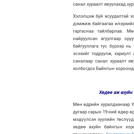
санал хураалт явуулахад х
Хэлэлцэж буй асуудалтай х
дэмжиж байгаагаа илэрхийл
гаргаснаа тайлбарлав. М
найруулсан агуулгаар ор
байгууллага тус бүрээр нь
эсэхийг тодруулж, хариулт
саналаар санал хураалт яв
холбогдох Байнгын хороонд
Хөдөө аж ахуйн 
Мөн өдрийн хуралдаанаар У
дугаар сарын 19-ний өдөр ө
мэдүүлсэн хуулийн төслүүд
хөдөө ахуйн байнгын хор