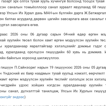
газарт эрх олгох тухай хууль хүчингүй болсонд тооцох тухай
эсэн саналын томьёоллоор санал хураалт явуулахад 68 гишү
 үеэр Улсын Их Хурал дахь МАН-ын бүлгийн дарга Ж.Батжарга
эн батлах асуудалд дөрвөн цагийн завсарлага авах саналыг 
хүртэл завсарлага өгөв.
зраас 2026 оны 06 дугаар сарын 04-ний өдөр өргөн мэ
хай хуулийн төсөл болон хамт өргөн мэдүүлсэн хуулийн төс
ы хуралдаанаар яаралтайгаар хэлэлцэхийг дэмжье гэдэг 
ад, хуралдаанд оролцсон гишүүдийн 60 хувь нь дэмжив. 
гийн байнгын хороонд шилжүүллээ.
гишүүн П.Сайнзориг нарын 19 гишүүнээс 2026 оны 05 дугаа
н Үндэсний их баяр наадмын тухай хуульд нэмэлт, өөрчлөлт
 хамт өргөн мэдүүлсэн хуулийн төслийг хэлэлцэх эсэх хэлэл
өчигдрийн үдээс хойших нэгдсэн хуралдаанаар хуулийн 
ооны санал, дүгнэлттэй танилцаж, Улсын Их Хурлын гишүүд
рэнгүйг эндээс
)