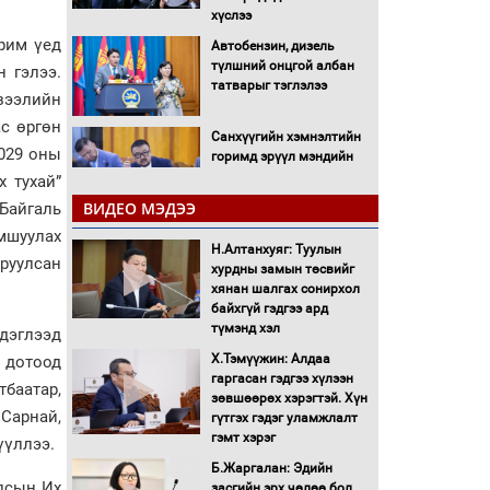
хүслээ
рим үед
Автобензин, дизель
түлшний онцгой албан
н гэлээ.
татварыг тэглэлээ
зээлийн
ас өргөн
Санхүүгийн хэмнэлтийн
029 оны
горимд эрүүл мэндийн
салбар хамаарахгүй
 тухай”
ВИДЕО МЭДЭЭ
Байгаль
Нөөцийн махны
мшуулах
худалдаа, борлуулалтыг
Н.Алтанхуяг: Туулын
руулсан
нээлттэй ил тод болгоно
хурдны замын төсвийг
хянан шалгах сонирхол
байхгүй гэдгээ ард
Монгол Улс “COP17”-д
түмэнд хэл
дэглээд
“Тал хээрийн
төлөвлөгөө”-гөө
Х.Тэмүүжин: Алдаа
, дотоод
танилцуулна
гаргасан гэдгээ хүлээн
баатар,
зөвшөөрөх хэрэгтэй. Хүн
16 төрлийн эмийг нэг эх
Сарнай,
гүтгэх гэдэг уламжлалт
үүсвэрээс худалдан авах
гэмт хэрэг
үүллээ.
журмыг баталлаа
Б.Жаргалан: Эдийн
Улсын Их
засгийн эрх чөлөө бол