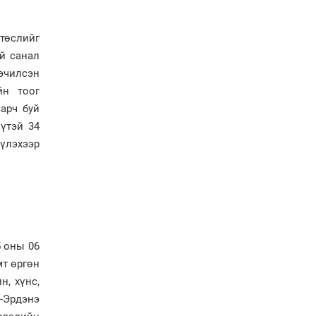
үйлдвэрийн бүтээн
байгуулалтын ажил
эрчимтэй үргэлжилж
төслийг
байна
й санал
"Сэлбэ” дэд төвийг
эчилсэн
"Smart selbe city" болгон
хөгжүүлэх чиглэл өглөө
йн тоог
аарч буй
Иргэдийн
үтэй 34
төлөөлөгчдийн хурал
үлэхээр
хяналт тавьдаг байх эрх
зүйн орчныг бүрдүүлнэ
Ерөнхий сайд Н.Учрал
Япон Улсаас Элчин сайд
Игавахара Масарүг
хүлээн авч уулзлаа
 оны 06
Н.Учралын Засгийн
газарт “үлдсэн” зургаан
мт өргөн
дэд сайдын хөрөнгийн
н, хүнс,
мэдүүлэг
-Эрдэнэ
Ерөнхий сайд