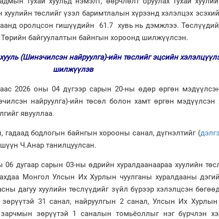
дмын тухай хуульд нэмэлт, өөрчлөлт оруулах тухай хуулий
н хуулийн төслийг үзэл баримтлалын хүрээнд хэлэлцэх эсэхи
лдаанд оролцсон гишүүдийн 61.7 хувь нь дэмжлээ. Төслүүди
р Төрийн байгуулалтын байнгын хороонд шилжүүлсэн.
 хууль
(
Шинэчилсэн найруулга)-ийн төслийг эцсийн хэлэлцүүл
шилжүүлэв
раас 2026 оны 04 дүгээр сарын 20-ны өдөр өргөн мэдүүлсэ
эчилсэн найруулга)-ийн төсөл болон хамт өргөн мэдүүлсэн 
лгийг явууллаа.
, гадаад бодлогын байнгын хорооны санал, дүгнэлтийг (
дэлг
ишүүн Ч.Анар танилцуулсан.
ы 06 дугаар сарын 03-ны өдрийн хуралдаанаараа хуулийн тө
лахдаа Монгол Улсын Их Хурлын чуулганы хуралдааны дэгий
аасны дагуу хуулийн төслүүдийг зүйл бүрээр хэлэлцсэн бөгө
 зөрүүтэй 31 санал, найруулгын 2 санал, Улсын Их Хурлын
 зарчмын зөрүүтэй 1 саналын томьёоллыг нэг бүрчлэн хэ