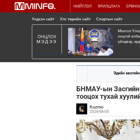
НИЙТЛЭЛ
ЯРИЛЦЛАГА
ЕРӨНХ
Үндсэн сайт
Улс төрийн сайт
Спортын сайт
Монгол Улсы
ОНЦЛОХ
онцгой алба
МЭДЭЭ
үйлдвэр, эр
Эдийн засгийн 
БНМАУ-ын Засгийн г
тооцох тухай хуули
Kuzmo
2026-06-05