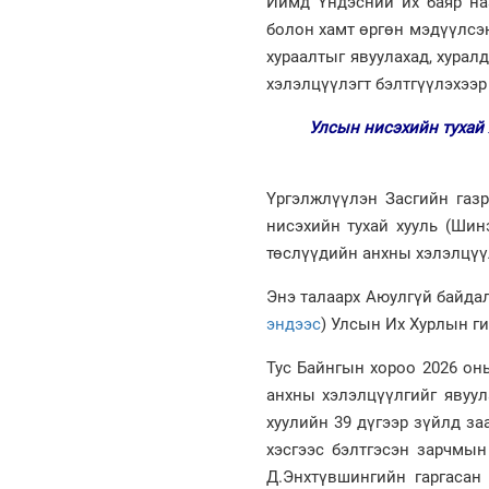
Иймд Үндэсний их баяр наа
болон хамт өргөн мэдүүлсэ
хураалтыг явуулахад, хура
хэлэлцүүлэгт бэлтгүүлэхээ
Улсын нисэхийн тухай
Үргэлжлүүлэн Засгийн газ
нисэхийн тухай хууль (Шин
төслүүдийн анхны хэлэлцүү
Энэ талаарх Аюулгүй байдал
эндээс
) Улсын Их Хурлын г
Тус Байнгын хороо 2026 он
анхны хэлэлцүүлгийг явуу
хуулийн 39 дүгээр зүйлд з
хэсгээс бэлтгэсэн зарчмын
Д.Энхтүвшингийн гаргасан