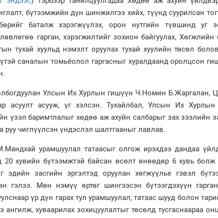
г эндээс
) Тэрбээр танилцуулгадаа Хөдөө аж ахуйн үйлдвэ
иглалт, бүтээмжийн дүн шинжилгээ хийх, түүнд суурилсан то
лбөрийг баталж хэрэгжүүлэх, орон нутгийн түвшинд уг з
өлөвлөгөө гарган, хэрэгжилтийг зохион байгуулах, Хөгжлийн
гын тухай хуульд нэмэлт оруулах тухай хуулийн төсөл боло
үүтэй саналын томьёолол гаргасныг хуралдаанд оролцсон ги
н.
олбогдуулан Улсын Их Хурлын гишүүн Ч.Номин Б.Жаргалан, Ц
нар асуулт асууж, үг хэлсэн. Тухайлбал, Улсын Их Хурлын
йн үзэл баримтлалыг хөдөө аж ахуйн салбарыг зах зээлийн 
га руу чиглүүлсэн үндэслэл шалтгааныг лавлав.
.Мандхай урамшуулал татаасыг олгож ирэхдээ дандаа үйл
д 20 хувийн бүтээмжтэй байсан өсөлт өнөөдөр 6 хувь болж 
г эдийн засгийн эргэлтэд оруулан хөгжүүлье гэвэл бүтэ
эн гэлээ. Мөн нэмүү өртөг шингээсэн бүтээгдэхүүн гарган
улснаар үр дүн гарах тул урамшуулал, татаас шууд болон тар
э ангилж, хуваарилах зохицуулалтыг төсөлд тусгаснаараа он