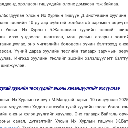
уралдаанд оролцсон гишүүдийн олонх дэмжсэн гэж байлаа.
олбогдуулан Улсын Их Хурлын гишүүн Д.Энхтүвшин хуулийн 
ээд төслийн 10 дугаар зүйлтэй холбоотой зарчмын зөрүүтэ
өн Улсын Их Хурлын Б.Жаргалмаа хуулийн төслийг шин
уулж ирэх үндэслэл шалтгаан, мөн улсын агаарын хөлги
 танилцуулах, энэ чиглэлийн боловсон хүчин бэлтгэхэд анх
 авсан. Үүний дараа хуулийн төслийн талаарх зарчмын зөрү
уулав. Ингээд хуулийн төслийг эцсийн хэлэлцүүлэгт бэлтгү
 шилжүүлэв.
тухай хуулийн төслүүдийг анхны хэлэлцүүлгийг эхлүүллээ
лсын Их Хурлын гишүүн М.Мандхай нарын 10 гишүүнээс 2025
ргөн мэдүүлсэн Хөдөө аж ахуйн тухай хуулийн төсөл болон ха
ийн анхны хэлэлцүүлгийг явуулав. Энэ талаарх Байгаль орчи
ооны санал, дүгнэлтийг Улсын Их Хурлын гишүүн Ж.Бат