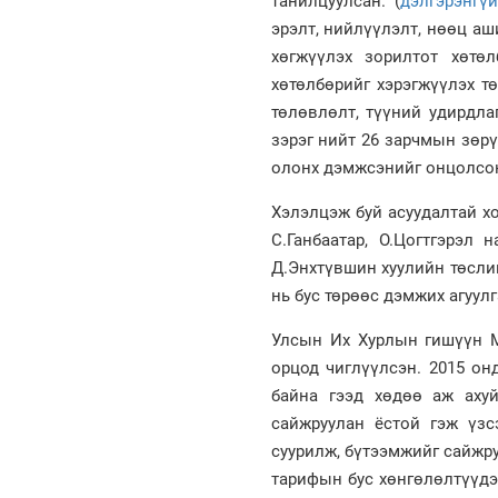
танилцуулсан. (
дэлгэрэнгүй
эрэлт, нийлүүлэлт, нөөц аш
хөгжүүлэх зорилтот хөтө
хөтөлбөрийг хэрэгжүүлэх т
төлөвлөлт, түүний удирдла
зэрэг нийт 26 зарчмын зөр
олонх дэмжсэнийг онцолсо
Хэлэлцэж буй асуудалтай х
С.Ганбаатар, О.Цогтгэрэл 
Д.Энхтүвшин хуулийн төсли
нь бус төрөөс дэмжих агуул
Улсын Их Хурлын гишүүн М
орцод чиглүүлсэн. 2015 он
байна гээд хөдөө аж ахуй
сайжруулан ёстой гэж үзс
суурилж, бүтээмжийг сайжру
тарифын бус хөнгөлөлтүүдэ