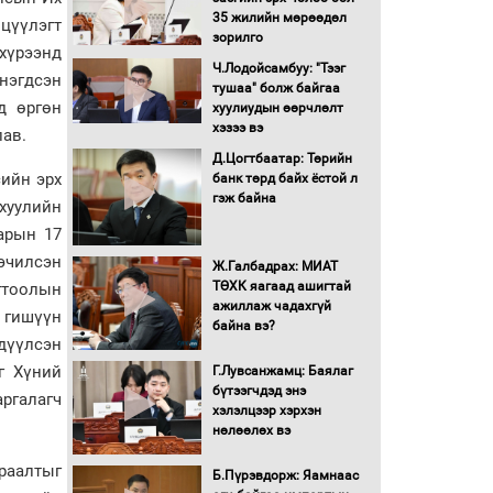
Бүх шатанд хэмнэлтийн
35 жилийн мөрөөдөл
цүүлэгт
горимд шилжиж, найр
зорилго
наадам, зөвлөгөөн,
 хүрээнд
гадаад томилолтыг
Ч.Лодойсамбуу: "Тээг
 нэгдсэн
хориглолоо
тушаа" болж байгаа
д өргөн
хуулиудын өөрчлөлт
Сайд нар төсвөө хэрхэн
хэзээ вэ
лав.
зарцуулах вэ?
Д.Цогтбаатар: Төрийн
сийн эрх
банк төрд байх ёстой л
гэж байна
 хуулийн
Засгийн газрын ээлжит
хуралдаан болж байна
арын 17
нэчилсэн
Ж.Галбадрах: МИАТ
ТӨХК яагаад ашигтай
гтоолын
Автомашинд улсын
ажиллаж чадахгүй
 гишүүн
дугаарын тэгш,
байна вэ?
сондгойгоор шатахуун
дүүлсэн
олгоно
г Хүний
Г.Лувсанжамц: Баялаг
бүтээгчдэд энэ
Бага орлоготой
ргалагч
хэлэлцээр хэрхэн
иргэдийн орлогод
нөлөөлөх вэ
татвар ногдуулахгүй
байх эрх зүйн орчныг
раалтыг
Б.Пүрэвдорж: Яамнаас
бүрдүүллээ