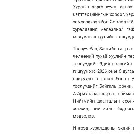
Хурлын дарга хууль санаа
бэлтгэх Байнгын хороог, хэ
хамаарахаар бол Зөвлөлтэй
хуралдаанд мэдээлнэ.” гэ
мэдүүлсэн хуулийн төслүүд
Тодруулбал, Засгийн газрын
чөлөөний тухай хуулийн тө
төслүүдийг Эдийн засгийн
гишүүнээс 2026 оны 6 дуга
найруулгын төсөл болон у
төслүүдийг Байгаль орчин
А.Ариунзаяа нарын найман
Нийгмийн даатгалын ерөнх
хөгжил, нийгмийн бодлог
мэдээлэв.
Ингээд хуралдааны эхний а