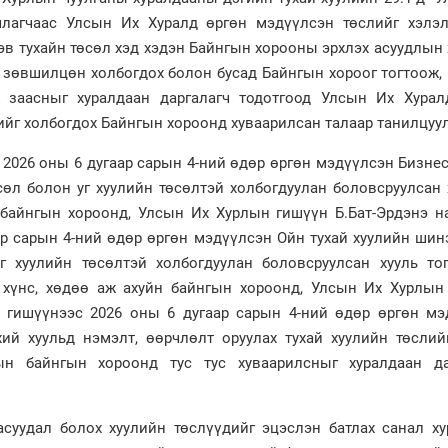
члагчаас Улсын Их Хуралд өргөн мэдүүлсэн төслийг хэлэл
рэв тухайн төсөл хэд хэдэн Байнгын хорооны эрхлэх асуудлын
 зөвшилцөн холбогдох болон бусад Байнгын хороог тогтоож,
ж заасныг хуралдаан даргалагч тодотгоод Улсын Их Хурал
ийг холбогдох Байнгын хороонд хуваарилсан талаар танилцуу
 2026 оны 6 дугаар сарын 4-ний өдөр өргөн мэдүүлсэн Бизне
сөл болон уг хуулийн төсөлтэй холбогдуулан боловсруулсан
 байнгын хороонд, Улсын Их Хурлын гишүүн Б.Бат-Эрдэнэ н
ар сарын 4-ний өдөр өргөн мэдүүлсэн Ойн тухай хуулийн ши
г хуулийн төсөлтэй холбогдуулан боловсруулсан хууль то
, хүнс, хөдөө аж ахуйн байнгын хороонд, Улсын Их Хурлын
 гишүүнээс 2026 оны 6 дугаар сарын 4-ний өдөр өргөн мэ
ий хуульд нэмэлт, өөрчлөлт оруулах тухай хуулийн төслий
ын байнгын хороонд тус тус хуваарилсныг хуралдаан да
суудал болох хуулийн төслүүдийг эцэслэн батлах санал ху