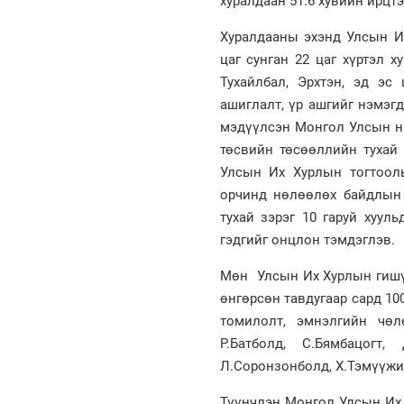
хуралдаан 51.6 хувийн ирцтэ
Хуралдааны эхэнд Улсын Их
цаг сунган 22 цаг хүртэл х
Тухайлбал, Эрхтэн, эд эс
ашиглалт, үр ашгийг нэмэгд
мэдүүлсэн Монгол Улсын нэ
төсвийн төсөөллийн тухай 
Улсын Их Хурлын тогтоолы
орчинд нөлөөлөх байдлын 
тухай зэрэг 10 гаруй хуул
гэдгийг онцлон тэмдэглэв.
Мөн Улсын Их Хурлын гишү
өнгөрсөн тавдугаар сард 100
томилолт, эмнэлгийн чөл
Р.Батболд, С.Бямбацогт,
Л.Соронзонболд, Х.Тэмүүжин
Түүнчлэн Монгол Улсын Их 