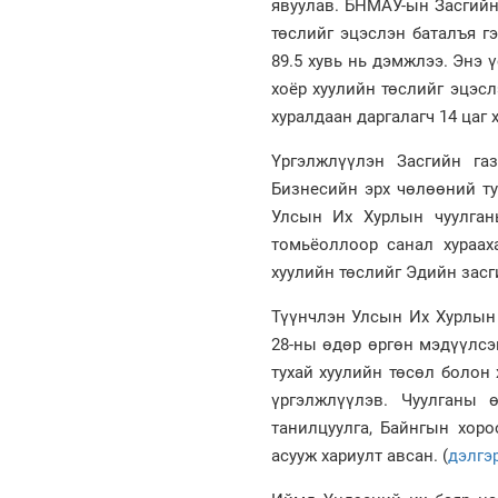
явуулав. БНМАУ-ын Засгийн 
төслийг эцэслэн баталъя г
89.5 хувь нь дэмжлээ. Энэ
хоёр хуулийн төслийг эцэсл
хуралдаан даргалагч 14 цаг 
Үргэлжлүүлэн Засгийн га
Бизнесийн эрх чөлөөний ту
Улсын Их Хурлын чуулган
томьёоллоор санал хураах
хуулийн төслийг Эдийн зас
Түүнчлэн Улсын Их Хурлын 
28-ны өдөр өргөн мэдүүлсэ
тухай хуулийн төсөл болон
үргэлжлүүлэв. Чуулганы 
танилцуулга, Байнгын хор
асууж хариулт авсан. (
д
элгэ