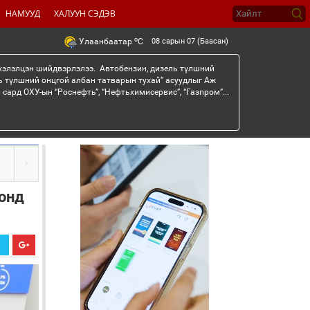
НАМУУД
ХАЛУУН СЭДЭВ
o
08 сарын 07 (Баасан)
Улаанбаатар
C
 хэлэлцэн шийдвэрлэлээ. Автобензин, дизель түлшний
ь түлшний онцгой албан татварын тухай” асуудлыг Аж
сард ОХУ-ын “Роснефть”, “Нефтьхимисервис”, “Газпром”...
сонд
Х