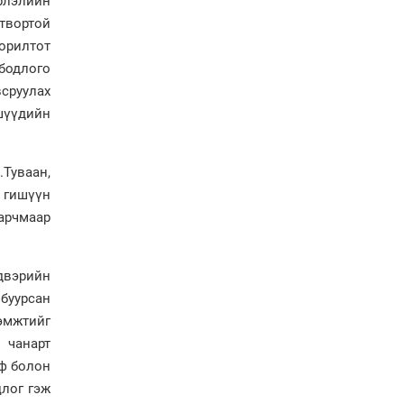
рлэлийн
Н.Учралын мэдэгдлүүд
гтвортой
орилтот
Төв аймагт өвлийн
 бодлого
бэлтгэл ажил 80 хувьтай
всруулах
үргэлжилж байна
шүүдийн
“Хөдөө аж ахуй,
хөдөөгийн хөгжил
.Туваан,
төслийн 2 дахь шат”
төслийн хүрээнд 4
 гишүүн
банктай дамжуулан
зарчмаар
зээлдүүлэх гэрээ
байгууллаа
двэрийн
буурсан
эмжтийг
 чанарт
иф болон
цлог гэж