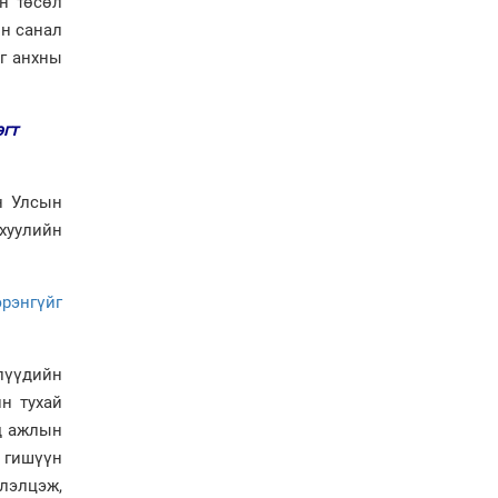
н төсөл
Аймгуудад баригдаж
йн санал
буй ДЦС-ын төслийг
йг анхны
үргэлжүүлэх чиглэл
өглөө
Улсын хэмжээнд АИ-92
эгт
автобензиний 17
хоногийн нөөцтэй байна
н Улсын
хуулийн
Н.Номтойбаяр: Эрт
сэрэмжлүүлэх
тогтолцоо, шинэ
технологи гамшгийн
эрэнгүйг
эрсдэлийг бууруулах гол
хөшүүрэг
“280 мянган тонн хагас
слүүдийн
кокс, 180 мянган тонн
н тухай
сайжруулсан түлшээр
өвлийг давна”
өд ажлын
 гишүүн
Г.Дамдинням: Газрын
тос боловсруулах
лэлцэж,