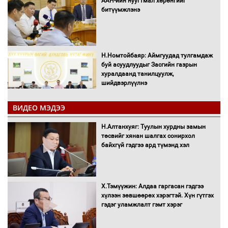
ААН-ийн нуугтмал хөрөнгийг
битүүмжлэнэ
Н.Номтойбаяр: Аймгуудад тулгамдаж
буй асуудлуудыг Засгийн газрын
хуралдаанд танилцуулж,
шийдвэрлүүлнэ
ВИДЕО МЭДЭЭ
С.Бямбацогт Зүүн Азийн
эрэгтэйчүүдийн волейболын тэмцээнд
Н.Алтанхуяг: Туулын хурдны замын
оролцож байгаа баг тамирчдад
төсвийг хянан шалгах сонирхол
амжилт хүслээ
байхгүй гэдгээ ард түмэнд хэл
Х.Тэмүүжин: Алдаа гаргасан гэдгээ
Автобензин, дизель түлшний онцгой
хүлээн зөвшөөрөх хэрэгтэй. Хүн гүтгэх
албан татварыг тэглэлээ
гэдэг уламжлалт гэмт хэрэг