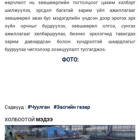
өөрчлөлт нь зөвшөөрлийн тогтолцоог цахим хэлбэрт
шилжүүлэх, эрсдэл багатай зарим үйл ажиллагааг
зөвшөөрөл авах бус мэдэгдлийн үндсэн дээр эрхлэх эрх
зүйн орчныг бүрдүүлэх, зөвшөөрөл олгох, сунгах
ажиллагааг хялбаршуулах, бизнес эрхлэгчид тавигдах
зарим давхардсан болон хүндрэлтэй шаардлагыг
бууруулах чиглэлээр зохицуулалт тусгагджээ.
ФОТО:
#Чуулган
#Засгийн газар
Сэдвүүд :
ХОЛБООТОЙ
МЭДЭЭ