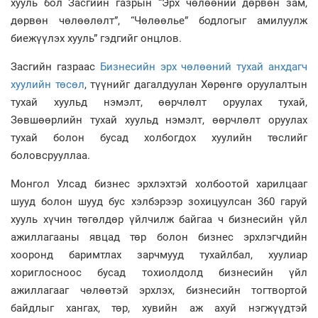
хууль бол Засгийн газрын “Эрх чөлөөний дөрвөн зам,
дөрвөн чөлөөлөлт”, “Чөлөөлье” бодлогыг амилуулж
биежүүлэх хууль” гэдгийг онцлов.
Засгийн газраас
Бизнесийн эрх чөлөөний тухай анхдагч
хуулийн төсөл
, түүнийг дагалдуулан Хөрөнгө оруулалтын
тухай хуульд нэмэлт, өөрчлөлт оруулах тухай,
Зөвшөөрлийн тухай хуульд нэмэлт, өөрчлөлт оруулах
тухай болон бусад холбогдох хуулийн төслийг
боловсрууллаа.
Монгол Улсад бизнес эрхлэхтэй холбоотой харилцааг
шууд болон шууд бус хэлбэрээр зохицуулсан 360 гаруй
хууль хүчин төгөлдөр үйлчилж байгаа ч бизнесийн үйл
ажиллагааны явцад төр болон бизнес эрхлэгчдийн
хооронд баримтлах зарчмууд тухайлбал, хуулиар
хориглосноос бусад тохиолдолд бизнесийн үйл
ажиллагааг чөлөөтэй эрхлэх, бизнесийн тогтвортой
байдлыг хангах, төр, хувийн аж ахуй нэгжүүдтэй