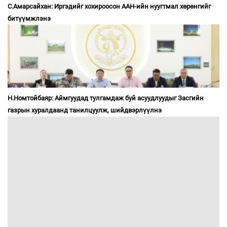
С.Амарсайхан: Иргэдийг хохироосон ААН-ийн нуугтмал хөрөнгийг
битүүмжлэнэ
Н.Номтойбаяр: Аймгуудад тулгамдаж буй асуудлуудыг Засгийн
газрын хуралдаанд танилцуулж, шийдвэрлүүлнэ