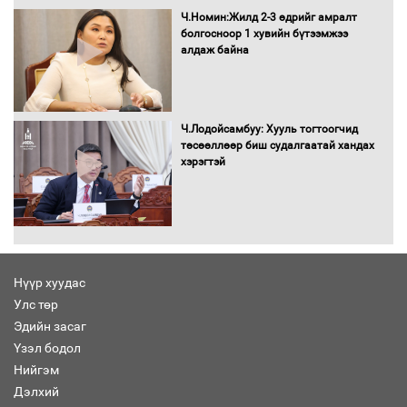
Ч.Номин:Жилд 2-3 өдрийг амралт
болгосноор 1 хувийн бүтээмжээ
алдаж байна
Бага орлоготой иргэдийн орлогод
татвар ногдуулахгүй байх эрх зүйн
орчныг бүрдүүллээ
Ч.Лодойсамбуу: Хууль тогтоогчид
төсөөллөөр биш судалгаатай хандах
хэрэгтэй
Хөшөө бүтсэн түүхийг өгүүлэх 7
баримт
Нүүр хуудас
Улс төр
Хөвсгөл нуурын лусыг тахих төрийн
тахилгын ёслол боллоо
Эдийн засаг
Үзэл бодол
Нийгэм
Дэлхий