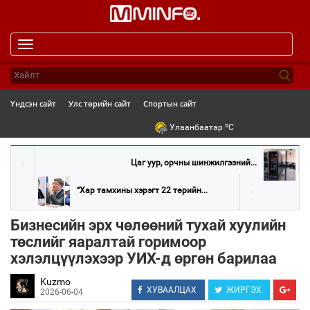
Toggle
navigation
Үндсэн сайт
Улс төрийн сайт
Спортын сайт
o
Улаанбаатар
C
Цаг уур, орчны шинжилгээний...
“Хар тамхины хэрэгт 22 төрийн...
Бизнесийн эрх чөлөөний тухай хуулийн
төслийг яаралтай горимоор
хэлэлцүүлэхээр УИХ-д өргөн барилаа
Kuzmo
ХУВААЛЦАХ
ЖИРГЭХ
2026-06-04