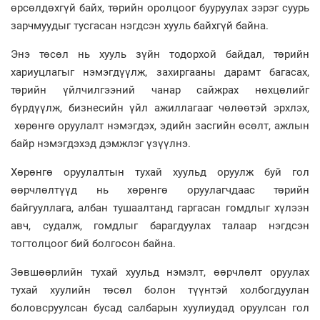
өрсөлдөхгүй байх, төрийн оролцоог бууруулах зэрэг суурь
зарчмуудыг тусгасан нэгдсэн хууль байхгүй байна.
Энэ төсөл нь хууль зүйн тодорхой байдал, төрийн
хариуцлагыг нэмэгдүүлж, захиргааны дарамт багасах,
төрийн үйлчилгээний чанар сайжрах нөхцөлийг
бүрдүүлж, бизнесийн үйл ажиллагааг чөлөөтэй эрхлэх,
хөрөнгө оруулалт нэмэгдэх, эдийн засгийн өсөлт, ажлын
байр нэмэгдэхэд дэмжлэг үзүүлнэ.
Хөрөнгө оруулалтын тухай хуульд оруулж буй гол
өөрчлөлтүүд нь хөрөнгө оруулагчдаас төрийн
байгууллага, албан тушаалтанд гаргасан гомдлыг хүлээн
авч, судалж, гомдлыг барагдуулах талаар нэгдсэн
тогтолцоог бий болгосон байна.
Зөвшөөрлийн тухай хуульд нэмэлт, өөрчлөлт оруулах
тухай хуулийн төсөл болон түүнтэй холбогдуулан
боловсруулсан бусад салбарын хуулиудад оруулсан гол