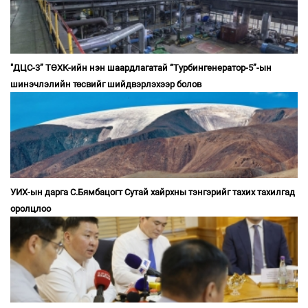
"ДЦС-3” ТӨХК-ийн нэн шаардлагатай “Турбингенератор-5”-ын
шинэчлэлийн төсвийг шийдвэрлэхээр болов
УИХ-ын дарга С.Бямбацогт Сутай хайрхны тэнгэрийг тахих тахилгад
оролцлоо