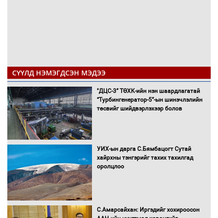
СҮҮЛД НЭМЭГДСЭН МЭДЭЭ
"ДЦС-3” ТӨХК-ийн нэн шаардлагатай
“Турбингенератор-5”-ын шинэчлэлийн
төсвийг шийдвэрлэхээр болов
УИХ-ын дарга С.Бямбацогт Сутай
хайрхны тэнгэрийг тахих тахилгад
оролцлоо
С.Амарсайхан: Иргэдийг хохироосон