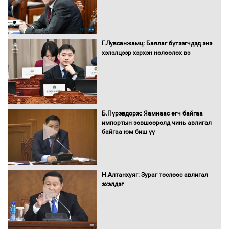
Бүх шатанд хэмнэлтийн горимд
шилжиж, найр наадам, зөвлөгөөн,
Г.Лувсанжамц: Баялаг бүтээгчдэд энэ
гадаад томилолтыг хориглолоо
хэлэлцээр хэрхэн нөлөөлөх вэ
Сайд нар төсвөө хэрхэн зарцуулах вэ?
Б.Пүрэвдорж: Яамнаас өгч байгаа
импортын зөвшөөрөлд чинь авлигал
байгаа юм биш үү
Засгийн газрын ээлжит хуралдаан
болж байна
Н.Алтанхуяг: Зураг төслөөс авлигал
эхэлдэг
Автомашинд улсын дугаарын тэгш,
сондгойгоор шатахуун олгоно