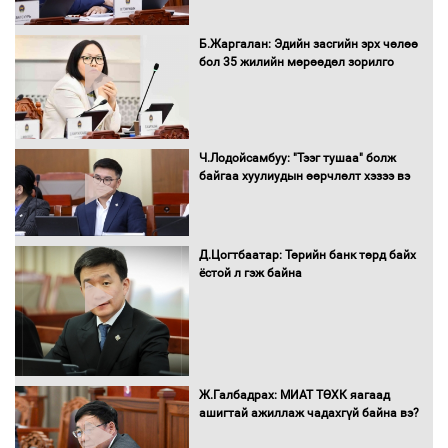
Санхүүгийн хэмнэлтийн горимд эрүүл
Б.Жаргалан: Эдийн засгийн эрх чөлөө
мэндийн салбар хамаарахгүй
бол 35 жилийн мөрөөдөл зорилго
Нөөцийн махны худалдаа,
Ч.Лодойсамбуу: "Тээг тушаа" болж
борлуулалтыг нээлттэй ил тод
байгаа хуулиудын өөрчлөлт хэзээ вэ
болгоно
Д.Цогтбаатар: Төрийн банк төрд байх
ёстой л гэж байна
Монгол Улс “COP17”-д “Тал хээрийн
төлөвлөгөө”-гөө танилцуулна
16 төрлийн эмийг нэг эх үүсвэрээс
Ж.Галбадрах: МИАТ ТӨХК яагаад
худалдан авах журмыг баталлаа
ашигтай ажиллаж чадахгүй байна вэ?