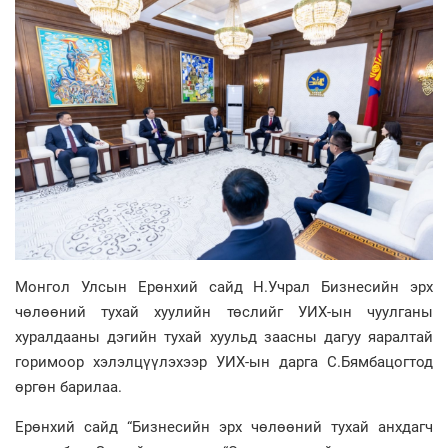
Монгол Улсын Ерөнхий сайд Н.Учрал Бизнесийн эрх
чөлөөний тухай хуулийн төслийг УИХ-ын чуулганы
хуралдааны дэгийн тухай хуульд заасны дагуу яаралтай
горимоор хэлэлцүүлэхээр УИХ-ын дарга С.Бямбацогтод
өргөн барилаа.
Ерөнхий сайд “Бизнесийн эрх чөлөөний тухай анхдагч