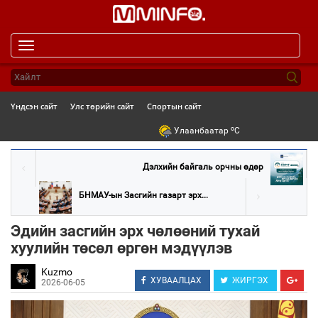
Toggle
navigation
Үндсэн сайт
Улс төрийн сайт
Спортын сайт
o
Улаанбаатар
C
Дэлхийн байгаль орчны өдөр
БНМАУ-ын Засгийн газарт эрх...
Эдийн засгийн эрх чөлөөний тухай
хуулийн төсөл өргөн мэдүүлэв
Kuzmo
ХУВААЛЦАХ
ЖИРГЭХ
2026-06-05