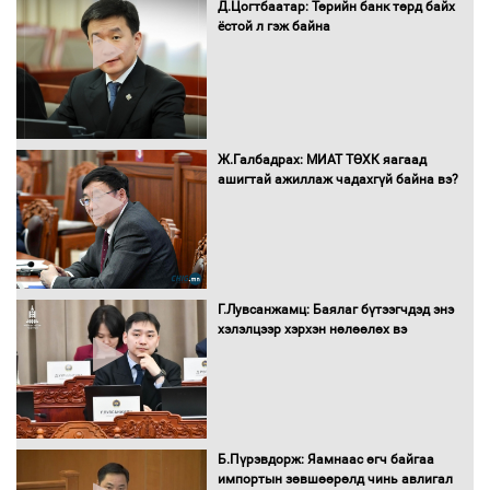
Д.Цогтбаатар: Төрийн банк төрд байх
Бүх шатанд хэмнэлтийн горимд
ёстой л гэж байна
шилжиж, найр наадам, зөвлөгөөн,
гадаад томилолтыг хориглолоо
Сайд нар төсвөө хэрхэн зарцуулах вэ?
Ж.Галбадрах: МИАТ ТӨХК яагаад
ашигтай ажиллаж чадахгүй байна вэ?
Засгийн газрын ээлжит хуралдаан
болж байна
Г.Лувсанжамц: Баялаг бүтээгчдэд энэ
хэлэлцээр хэрхэн нөлөөлөх вэ
Автомашинд улсын дугаарын тэгш,
сондгойгоор шатахуун олгоно
Б.Пүрэвдорж: Яамнаас өгч байгаа
импортын зөвшөөрөлд чинь авлигал