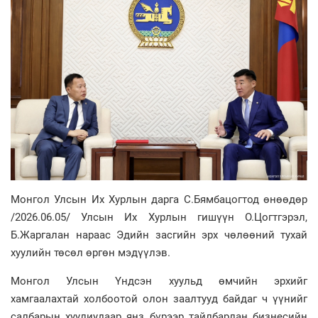
Монгол Улсын Их Хурлын дарга С.Бямбацогтод өнөөдөр
/2026.06.05/ Улсын Их Хурлын гишүүн О.Цогтгэрэл,
Б.Жаргалан нараас Эдийн засгийн эрх чөлөөний тухай
хуулийн төсөл өргөн мэдүүлэв.
Монгол Улсын Үндсэн хуульд өмчийн эрхийг
хамгаалахтай холбоотой олон заалтууд байдаг ч үүнийг
салбарын хуулиудаар янз бүрээр тайлбарлан бизнесийн