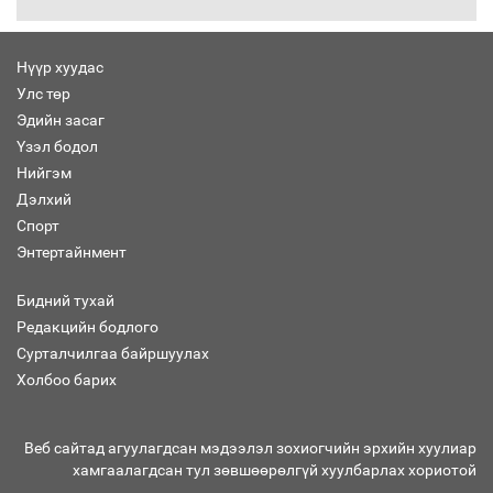
30 хоногийн хугацаатай үүрэг өглөө
Нүүр хуудас
Улс төр
Ерөнхий сайд Н.Учрал олимпиадын
Эдийн засаг
хүрээнд гарсан зардлыг шийдвэрлэж
өгөхөөр болов
Үзэл бодол
Нийгэм
Дэлхий
Энэ намар 1-6 дугаар ангийн
Спорт
хүүхдүүдэд сургуулийн автобус
Энтертайнмент
үйлчилнэ
Бидний тухай
Редакцийн бодлого
Аймгуудад баригдаж буй ДЦС-ын
Сурталчилгаа байршуулах
төслийг үргэлжүүлэх чиглэл өглөө
Холбоо барих
Веб сайтад агуулагдсан мэдээлэл зохиогчийн эрхийн хуулиар
хамгаалагдсан тул зөвшөөрөлгүй хуулбарлах хориотой
Улсын хэмжээнд АИ-92 автобензиний