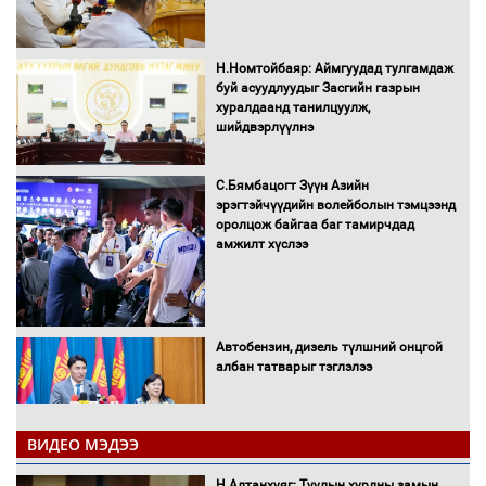
Н.Номтойбаяр: Аймгуудад тулгамдаж
буй асуудлуудыг Засгийн газрын
хуралдаанд танилцуулж,
шийдвэрлүүлнэ
С.Бямбацогт Зүүн Азийн
эрэгтэйчүүдийн волейболын тэмцээнд
оролцож байгаа баг тамирчдад
амжилт хүслээ
Автобензин, дизель түлшний онцгой
албан татварыг тэглэлээ
ВИДЕО МЭДЭЭ
Санхүүгийн хэмнэлтийн горимд эрүүл
Н.Алтанхуяг: Туулын хурдны замын