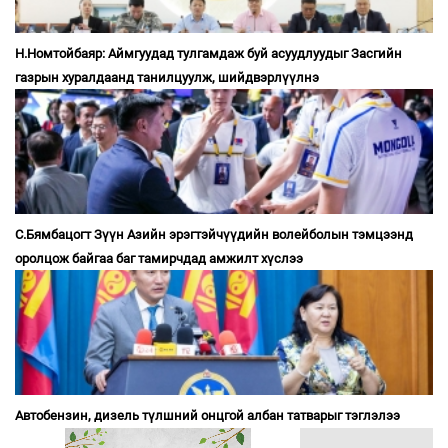
Н.Номтойбаяр: Аймгуудад тулгамдаж буй асуудлуудыг Засгийн
газрын хуралдаанд танилцуулж, шийдвэрлүүлнэ
С.Бямбацогт Зүүн Азийн эрэгтэйчүүдийн волейболын тэмцээнд
оролцож байгаа баг тамирчдад амжилт хүслээ
Автобензин, дизель түлшний онцгой албан татварыг тэглэлээ