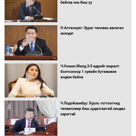
байгаа юм биш үү
Бага орлоготой иргэдийн орлогод
татвар ногдуулахгүй байх эрх зүйн
орчныг бүрдүүллээ
Н.Алтанхуяг: Зураг төслөөс авлигал
эхэлдэг
Хөшөө бүтсэн түүхийг өгүүлэх 7
баримт
Ч.Номин:Жилд 2-3 өдрийг амралт
болгосноор 1 хувийн бүтээмжээ
алдаж байна
Хөвсгөл нуурын лусыг тахих төрийн
тахилгын ёслол боллоо
Ч.Лодойсамбуу: Хууль тогтоогчид
төсөөллөөр биш судалгаатай хандах
хэрэгтэй
“Хар жагсаалт”-ын асуудлыг цэгцлэх
чиглэлээр Монголбанкны удирдлагад