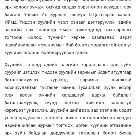
эрх чөлөөг хумьж, өмчид халдах зэрэг олон асуудал гарч
байгааг Улсын Их Хурлын гишүүн О.Цогтгэрэл хэлэв.
Иймд Үндсэн хуулийн үзэл санааг дэлгэрүүлэх, эдийн
засгийн эрх чөлөөнд ямар тохиолдолд хязгаарлалт
тогтоож болох, түүнийг хэрхэн хамгаалах зэрэг
нарийвчилсан механизмыг бий болгох зорилготойгоор уг
хуулийн төслийг боловсруулсан гэлээ.
Хуулийн төсөлд эдийн засгийн харилцааны эрх зүйн
суурийг цэгцлэх, Үндсэн хуулийн зарчмыг бодит агуулгаар
баталгаажуулах хүрээнд зарчмын шинжтэй
зохицуулалтыг тусгасан байна. Тухайлбал, хууль ёсоор
олж авсан өмчийн халдашгүй, дархан байдлыг
баталгаажуулж, түүнд зөвхөн нийтийн зайлшгүй
хэрэгцээг үндэслэн, шүүхийн шийдвэр, зах зээлийн бодит
үнээр урьдчилан олгосон нөхөн олговортойгоор халдах
нарийвчилсан журмыг тогтоох, иргэн, хуулийн этгээдийн
эрх зүйн байдлыг дордуулсан татварын болон бусад