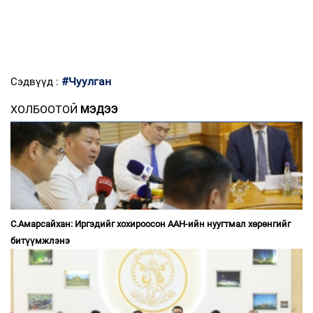
#Чуулган
Сэдвүүд :
ХОЛБООТОЙ
МЭДЭЭ
С.Амарсайхан: Иргэдийг хохироосон ААН-ийн нуугтмал хөрөнгийг
битүүмжлэнэ