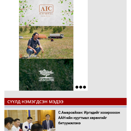
СҮҮЛД НЭМЭГДСЭН МЭДЭЭ
С.Амарсайхан: Иргэдийг хохироосон
ААН-ийн нуугтмал хөрөнгийг
битүүмжлэнэ