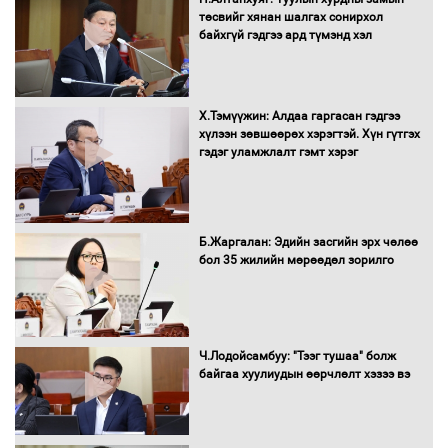
мэндийн салбар хамаарахгүй
төсвийг хянан шалгах сонирхол
байхгүй гэдгээ ард түмэнд хэл
Нөөцийн махны худалдаа,
Х.Тэмүүжин: Алдаа гаргасан гэдгээ
борлуулалтыг нээлттэй ил тод
хүлээн зөвшөөрөх хэрэгтэй. Хүн гүтгэх
болгоно
гэдэг уламжлалт гэмт хэрэг
Монгол Улс “COP17”-д “Тал хээрийн
Б.Жаргалан: Эдийн засгийн эрх чөлөө
төлөвлөгөө”-гөө танилцуулна
бол 35 жилийн мөрөөдөл зорилго
16 төрлийн эмийг нэг эх үүсвэрээс
Ч.Лодойсамбуу: "Тээг тушаа" болж
худалдан авах журмыг баталлаа
байгаа хуулиудын өөрчлөлт хэзээ вэ