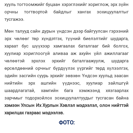
хууль тогтоомжийг буцаан хэрэглэхийг хориглож, эрх зүйн
орчны тогтвортой байдлыг хангах зохицуулалтыг
тусгажээ.
Мөн талууд сайн дурын үндсэн дээр байгуулсан гэрээний
эрх чөлөөг төр хүндэтгэх, түүний биелэлтийг шударга,
хараат бус шүүхээр хамгаалах баталгааг бий болгох,
хуулиар хориглоогүй аливаа аж ахуйн үйл ажиллагааг
чөлөөтэй эрхлэх эрхийг баталгаажуулж, шударга
өрсөлдөөний орчныг бүрдүүлэх үүргийг төрд хүлээлгэх,
эдийн засгийн суурь эрхийг зөвхөн Үндсэн хуульд заасан
нийтийн эрх ашгийн үүднээс, хуулиар зайлшгүй
шаардлагатай, хамгийн бага хэмжээнд хязгаарлах
зарчмыг тодорхойлох зохицуулалтуудыг тусгасан байна
хэмээн Улсын Их Хурлын Хэвлэл мэдээлэл, олон нийттэй
харилцах газраас мэдээлэв.
ФОТО: