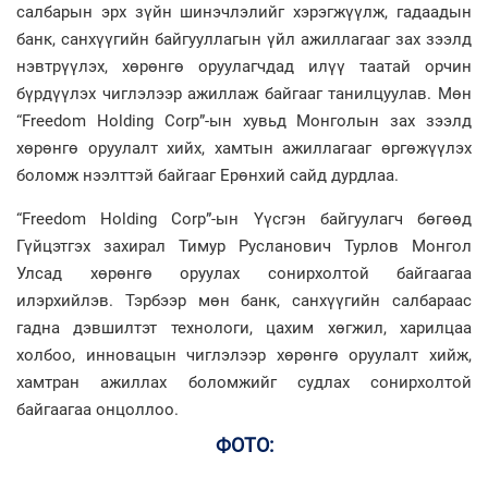
салбарын эрх зүйн шинэчлэлийг хэрэгжүүлж, гадаадын
банк, санхүүгийн байгууллагын үйл ажиллагааг зах зээлд
нэвтрүүлэх, хөрөнгө оруулагчдад илүү таатай орчин
бүрдүүлэх чиглэлээр ажиллаж байгааг танилцуулав. Мөн
“Freedom Holding Corp”-ын хувьд Монголын зах зээлд
хөрөнгө оруулалт хийх, хамтын ажиллагааг өргөжүүлэх
боломж нээлттэй байгааг Ерөнхий сайд дурдлаа.
“Freedom Holding Corp”-ын Үүсгэн байгуулагч бөгөөд
Гүйцэтгэх захирал Тимур Русланович Турлов Монгол
Улсад хөрөнгө оруулах сонирхолтой байгаагаа
илэрхийлэв. Тэрбээр мөн банк, санхүүгийн салбараас
гадна дэвшилтэт технологи, цахим хөгжил, харилцаа
холбоо, инновацын чиглэлээр хөрөнгө оруулалт хийж,
хамтран ажиллах боломжийг судлах сонирхолтой
байгаагаа онцоллоо.
ФОТО: