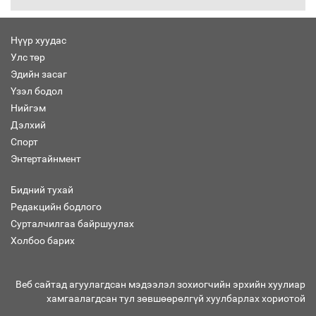
Нүүр хуудас
Улс төр
Бага орлоготой иргэдийн орлогод
Эдийн засаг
татвар ногдуулахгүй байх эрх зүйн
Үзэл бодол
орчныг бүрдүүллээ
Нийгэм
Дэлхий
Спорт
Энтертайнмент
Хөшөө бүтсэн түүхийг өгүүлэх 7
баримт
Бидний тухай
Редакцийн бодлого
Сурталчилгаа байршуулах
Холбоо барих
Хөвсгөл нуурын лусыг тахих төрийн
тахилгын ёслол боллоо
Веб сайтад агуулагдсан мэдээлэл зохиогчийн эрхийн хуулиар
хамгаалагдсан тул зөвшөөрөлгүй хуулбарлах хориотой