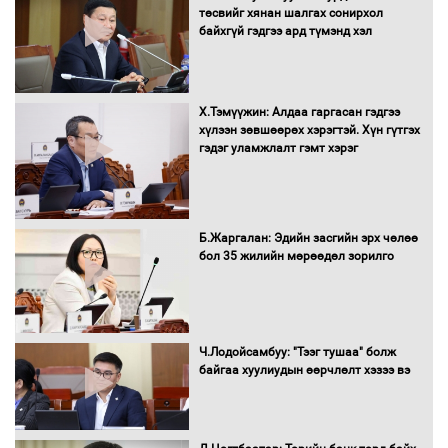
ААН-ийн нуугтмал хөрөнгийг
төсвийг хянан шалгах сонирхол
битүүмжлэнэ
байхгүй гэдгээ ард түмэнд хэл
Х.Тэмүүжин: Алдаа гаргасан гэдгээ
Н.Номтойбаяр: Аймгуудад тулгамдаж
хүлээн зөвшөөрөх хэрэгтэй. Хүн гүтгэх
буй асуудлуудыг Засгийн газрын
гэдэг уламжлалт гэмт хэрэг
хуралдаанд танилцуулж,
шийдвэрлүүлнэ
С.Бямбацогт Зүүн Азийн
Б.Жаргалан: Эдийн засгийн эрх чөлөө
эрэгтэйчүүдийн волейболын тэмцээнд
бол 35 жилийн мөрөөдөл зорилго
оролцож байгаа баг тамирчдад
амжилт хүслээ
Ч.Лодойсамбуу: "Тээг тушаа" болж
байгаа хуулиудын өөрчлөлт хэзээ вэ
Автобензин, дизель түлшний онцгой
албан татварыг тэглэлээ