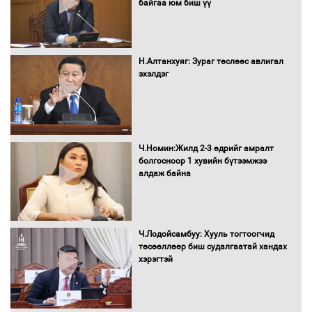
байгаа юм биш үү
Бүх шатанд хэмнэлтийн горимд
шилжиж, найр наадам, зөвлөгөөн,
Н.Алтанхуяг: Зураг төслөөс авлигал
гадаад томилолтыг хориглолоо
эхэлдэг
Сайд нар төсвөө хэрхэн зарцуулах вэ?
Ч.Номин:Жилд 2-3 өдрийг амралт
болгосноор 1 хувийн бүтээмжээ
алдаж байна
Засгийн газрын ээлжит хуралдаан
болж байна
Ч.Лодойсамбуу: Хууль тогтоогчид
төсөөллөөр биш судалгаатай хандах
хэрэгтэй
Автомашинд улсын дугаарын тэгш,
сондгойгоор шатахуун олгоно