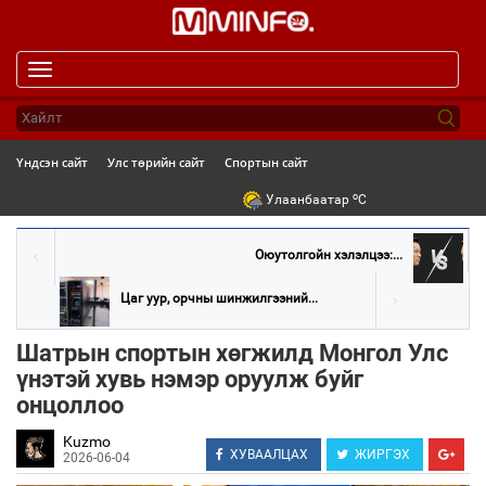
Toggle
navigation
Үндсэн сайт
Улс төрийн сайт
Спортын сайт
o
Улаанбаатар
C
Оюутолгойн хэлэлцээ:...
Цаг уур, орчны шинжилгээний...
Шатрын спортын хөгжилд Монгол Улс
үнэтэй хувь нэмэр оруулж буйг
онцоллоо
Kuzmo
ХУВААЛЦАХ
ЖИРГЭХ
2026-06-04