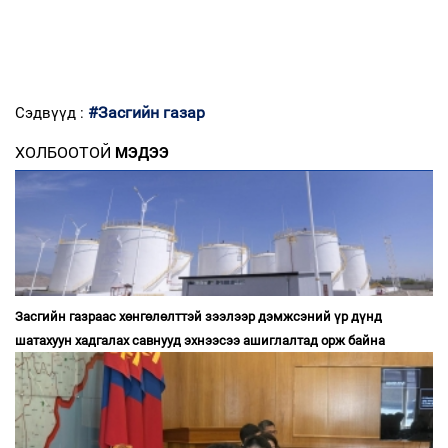
#Засгийн газар
Сэдвүүд :
ХОЛБООТОЙ
МЭДЭЭ
Засгийн газраас хөнгөлөлттэй зээлээр дэмжсэний үр дүнд
шатахуун хадгалах савнууд эхнээсээ ашиглалтад орж байна