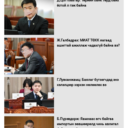
Д.Цогтбаатар: Төрийн банк төрд байх
ёстой л гэж байна
Санхүүгийн хэмнэлтийн горимд эрүүл
мэндийн салбар хамаарахгүй
Ж.Галбадрах: МИАТ ТӨХК яагаад
ашигтай ажиллаж чадахгүй байна вэ?
Нөөцийн махны худалдаа,
борлуулалтыг нээлттэй ил тод
болгоно
Г.Лувсанжамц: Баялаг бүтээгчдэд энэ
Монгол Улс “COP17”-д “Тал хээрийн
хэлэлцээр хэрхэн нөлөөлөх вэ
төлөвлөгөө”-гөө танилцуулна
16 төрлийн эмийг нэг эх үүсвэрээс
худалдан авах журмыг баталлаа
Б.Пүрэвдорж: Яамнаас өгч байгаа
импортын зөвшөөрөлд чинь авлигал