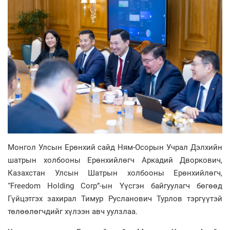
Монгол Улсын Ерөнхий сайд Ням-Осорын Учрал Дэлхийн
шатрын холбооны Ерөнхийлөгч Аркадий Дворкович,
Казахстан Улсын Шатрын холбооны Ерөнхийлөгч,
“Freedom Holding Corp”-ын Үүсгэн байгуулагч бөгөөд
Гүйцэтгэх захирал Тимур Русланович Турлов тэргүүтэй
төлөөлөгчдийг хүлээн авч уулзлаа.