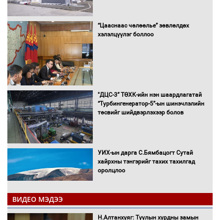
“Цааснаас чөлөөлье” зөвлөлдөх
хэлэлцүүлэг боллоо
"ДЦС-3” ТӨХК-ийн нэн шаардлагатай
“Турбингенератор-5”-ын шинэчлэлийн
төсвийг шийдвэрлэхээр болов
УИХ-ын дарга С.Бямбацогт Сутай
хайрхны тэнгэрийг тахих тахилгад
оролцлоо
ВИДЕО МЭДЭЭ
С.Амарсайхан: Иргэдийг хохироосон
Н.Алтанхуяг: Туулын хурдны замын