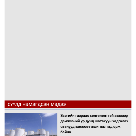
СҮҮЛД НЭМЭГДСЭН МЭДЭЭ
Засгийн газраас хөнгөлөлттэй зээлээр
дэмжсэний үр дүнд шатахуун хадгалах
савнууд эхнээсээ ашиглалтад орж
байна