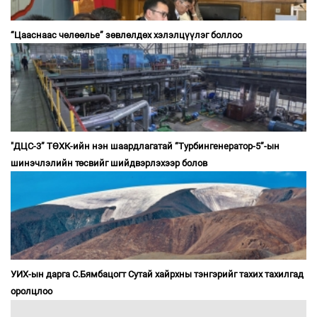
“Цааснаас чөлөөлье” зөвлөлдөх хэлэлцүүлэг боллоо
"ДЦС-3” ТӨХК-ийн нэн шаардлагатай “Турбингенератор-5”-ын
шинэчлэлийн төсвийг шийдвэрлэхээр болов
УИХ-ын дарга С.Бямбацогт Сутай хайрхны тэнгэрийг тахих тахилгад
оролцлоо