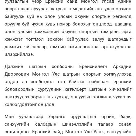
Уулзалтын үеэр Ерөнхий сайд Монгол Улсад Азийн
аварга шалгаруулах шатрын тэмцээнийг анх удаа зохион
байгуулж буй нь олон улсын оюуны спортын хөгжилд
оруулж буй чухал хувь нэмэр болохыг онцлоод, цаашид
олон улсын хэмжээний оюуны спортын тэмцээн, арга
хэмжээг тогтмол зохион байгуулах, залуу шатарчдыг
дэмжих чиглэлээр хамтын ажиллагаагаа өргөжүүлэхээ
илэрхийллээ.
Дэлхийн шатрын холбооны Ерөнхийлөгч Аркадий
Дворкович Монгол Улс шатрын спортыг хөгжүүлэхэд
өндөр ач холбогдол өгч байгааг сайшааж, ерөнхий
боловсролын сургуулийн хөтөлбөрт шатрын хичээлийг
нэвтрүүлэх зорилт нь хүүхэд, залуусын хөгжилд чухал ач
холбогдолтойг онцлов.
Мөн уулзалтаар хөрөнгө оруулалтын орчин, банк,
санхүүгийн салбарын шинэчлэлийн талаар санал
солилцлоо. Ерөнхий сайд Монгол Улс банк, санхүүгийн