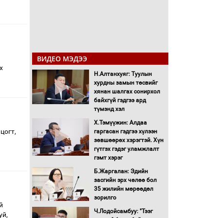
ВИДЕО МЭДЭЭ
х
Н.Алтанхуяг: Туулын
хурдны замын төсвийг
хянан шалгах сонирхол
байхгүй гэдгээ ард
түмэнд хэл
Х.Тэмүүжин: Алдаа
цогт,
гаргасан гэдгээ хүлээн
зөвшөөрөх хэрэгтэй. Хүн
гүтгэх гэдэг уламжлалт
гэмт хэрэг
Б.Жаргалан: Эдийн
засгийн эрх чөлөө бол
35 жилийн мөрөөдөл
зорилго
й
Ч.Лодойсамбуу: "Тээг
уй,