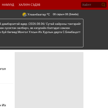
НАМУУД
ХАЛУУН СЭДЭВ
o
08 сарын 08 (Бямба)
Улаанбаатар
C
й дэмбэрэлтэй өдөр /2026.08.06/ Сутай хайрхны тэнгэрийг
эн сүсэглэн залбирч, эв нэгдлийн бэлгэдэл хэмээн
эж буй бөгөөд Монгол Улсын Их Хурлын дарга С.Бямбацогт
нгол
н Их