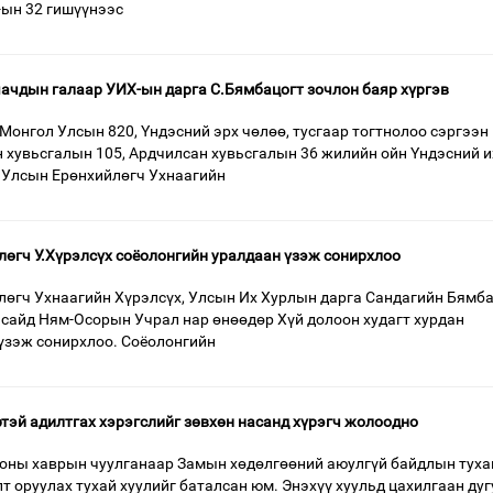
ын 32 гишүүнээс
яачдын галаар УИХ-ын дарга С.Бямбацогт зочлон баяр хүргэв
 Монгол Улсын 820, Үндэсний эрх чөлөө, тусгаар тогтнолоо сэргээн
 хувьсгалын 105, Ардчилсан хувьсгалын 36 жилийн ойн Үндэсний и
 Улсын Ерөнхийлөгч Ухнаагийн
өгч У.Хүрэлсүх соёолонгийн уралдаан үзэж сонирхлоо
өгч Ухнаагийн Хүрэлсүх, Улсын Их Хурлын дарга Сандагийн Бямба
сайд Ням-Осорын Учрал нар өнөөдөр Хүй долоон худагт хурдан
үзэж сонирхлоо. Соёолонгийн
ртэй адилтгах хэрэгслийг зөвхөн насанд хүрэгч жолоодно
 оны хаврын чуулганаар Замын хөдөлгөөний аюулгүй байдлын туха
т оруулах тухай хуулийг баталсан юм. Энэхүү хуульд цахилгаан дуг