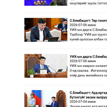
скүүтерийг хууль тогт
С.Бямбацогт: Төр гэнэ
2026-07-06 өмнө
УИХ-ын дарга С.Бямбац
Тэрбээр "УИХ-ын чуулг
хүний орлогын албан 
УИХ-ын дарга С.Бямбац
2026-07-06 өмнө
УИХ-ын хаврын ээлжит 
3-нд хаалаа. Ингэснээ
хоёр дахь жилийнхээ х
С.Бямбацогт: Ард иргэ
бүтэхгүйг засаж залру
2026-07-04 өмнө
Эрхэм хүндэт ард иргэд