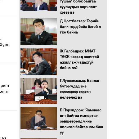
тушаа" болж байгаа
хуулиудын өөрчлөлт
хэзээ вэ
Д.Цогтбаатар: Төрийн
банк төрд байх ёстой л
гэж байна
.
 Хувь
Ж.Галбадрах: МИАТ
ТӨХК яагаад ашигтай
ажиллаж чадахгүй
байна вэ?
Г.Лувсанжамц: Баялаг
арын
бүтээгчдэд энэ
мент
хэлэлцээр хэрхэн
нөлөөлөх вэ
Б.Пүрэвдорж: Яамнаас
өгч байгаа импортын
зөвшөөрөлд чинь
авлигал байгаа юм биш
үү
 ээ,