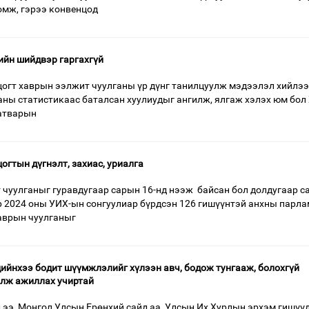
оомж, гэрээ конвенцод
тийн шийдвэр гаргахгүй
огт хаврын ээлжит чуулганы үр дүнг танилцуулж мэдээлэл хийлээ
аны статистикаас баталсан хуулиудыг ангилж, ялгаж хэлэх юм бол
татварын
огтын дүгнэлт, захиас, уриалга
чуулганыг гуравдугаар сарын 16-нд нээж байсан бол долдугаар с
р 2024 оны УИХ-ын сонгуулиар бүрдсэн 126 гишүүнтэй анхны парла
аврын чуулганыг
дийнхээ бодит шүүмжлэлийг хүлээн авч, бодож тунгааж, болохгүй
улж ажиллах учиртай
 ээ, Монгол Улсын Ерөнхий сайд аа, Улсын Их Хурлын эрхэм гишүүд