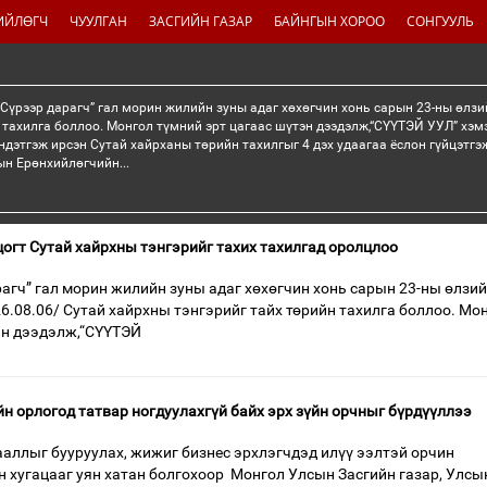
ИЙЛӨГЧ
ЧУУЛГАН
ЗАСГИЙН ГАЗАР
БАЙНГЫН ХОРОО
СОНГУУЛЬ
“Сүрээр дарагч” гал морин жилийн зуны адаг хөхөгчин хонь сарын 23-ны өлзи
 тахилга боллоо. Монгол түмний эрт цагаас шүтэн дээдэлж,“СҮҮТЭЙ УУЛ” хэмэ
ндэтгэж ирсэн Сутай хайрханы төрийн тахилгыг 4 дэх удаагаа ёслон гүйцэтг
н Ерөнхийлөгчийн...
огт Сутай хайрхны тэнгэрийг тахих тахилгад оролцлоо
рагч” гал морин жилийн зуны адаг хөхөгчин хонь сарын 23-ны өлзий
6.08.06/ Сутай хайрхны тэнгэрийг тайх төрийн тахилга боллоо. Мо
эн дээдэлж,“СҮҮТЭЙ
йн орлогод татвар ногдуулахгүй байх эрх зүйн орчныг бүрдүүллээ
аллыг бууруулах, жижиг бизнес эрхлэгчдэд илүү ээлтэй орчин
н хугацааг уян хатан болгохоор Монгол Улсын Засгийн газар, Улсы