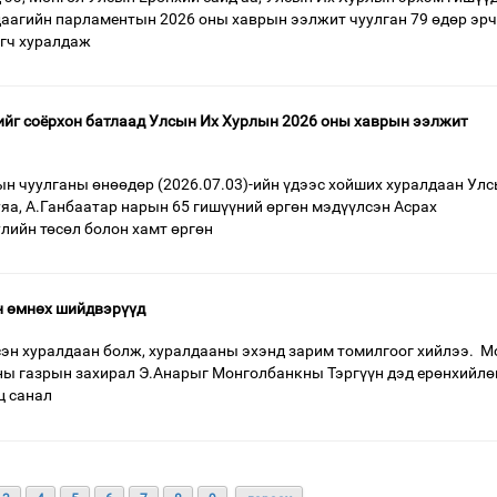
даагийн парламентын 2026 оны хаврын ээлжит чуулган 79 өдөр эрч
эгч хуралдаж
йг соёрхон батлаад Улсын Их Хурлын 2026 оны хаврын ээлжит
н чуулганы өнөөдөр (2026.07.03)-ийн үдээс хойших хуралдаан Улс
яа, А.Ганбаатар нарын 65 гишүүний өргөн мэдүүлсэн Асрах
улийн төсөл болон хамт өргөн
н өмнөх шийдвэрүүд
эн хуралдаан болж, хуралдааны эхэнд зарим томилгоог хийлээ. М
ны газрын захирал Э.Анарыг Монголбанкны Тэргүүн дэд ерөнхийлө
ц санал