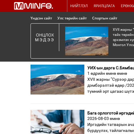
НИЙТЛЭЛ
ЯРИЛЦЛАГА
ЕРӨНХ
Үндсэн сайт
Улс төрийн сайт
Спортын сайт
XVII жарны 
ОНЦЛОХ
тайх төрийн
МЭДЭЭ
эрхэмлэн хү
Монгол Улсы
УИХ-ын дарга С.Бямбац
1 өдрийн өмнө өмнө
XVII жарны “Сүрээр да
дэмбэрэлтэй өдөр /202
түмний эрт цагаас шүт
Бага орлоготой иргэди
2026-08-03 өмнө
Иргэдийн татварын ача
бүрдүүлэх, тайлагналы