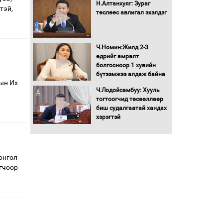
Н.Алтанхуяг: Зураг
тэй,
төслөөс авлигал эхэлдэг
Ч.Номин:Жилд 2-3
өдрийг амралт
болгосноор 1 хувийн
бүтээмжээ алдаж байна
ын Их
Ч.Лодойсамбуу: Хууль
тогтоогчид төсөөллөөр
биш судалгаатай хандах
хэрэгтэй
онгол
гчөөр