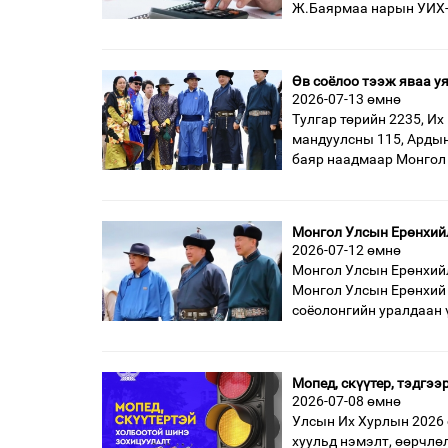
Ж.Баярмаа нарын УИХ-
Өв соёлоо тээж яваа у
2026-07-13 өмнө
Тулгар төрийн 2235, Их
мандуулсны 115, Ардын
баяр наадмаар Монгол
Монгол Улсын Ерөнхийл
2026-07-12 өмнө
Монгол Улсын Ерөнхийл
Монгол Улсын Ерөнхий 
соёолонгийн уралдаан 
Мопед, скүүтер, тэдгээ
2026-07-08 өмнө
Улсын Их Хурлын 2026
хуульд нэмэлт, өөрчлөл