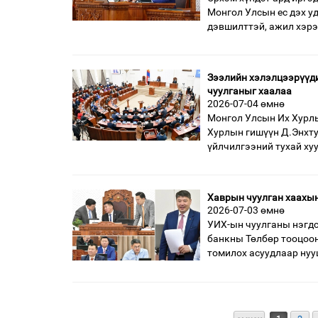
Монгол Улсын ес дэх у
дэвшилттэй, ажил хэр
Зээлийн хэлэлцээрүүди
чуулганыг хаалаа
2026-07-04 өмнө
Монгол Улсын Их Хурлы
Хурлын гишүүн Д.Энхту
үйлчилгээний тухай ху
Хаврын чуулган хаахы
2026-07-03 өмнө
УИХ-ын чуулганы нэгдс
банкны Төлбөр тооцоо
томилох асуудлаар нуу