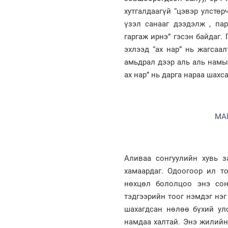
хутгалдаагүй “цэвэр улстөр
үзэл санааг дээдэлж , па
гаргаж ирнэ” гэсэн байдаг
эхлээд “ах нар” нь жагсаа
амьдрал дээр аль аль намын
ах нар” нь дарга нараа шахс
МА
Аливаа сонгуулийн хувь з
хамаардаг. Одоогоор ил т
нөхцөл бололцоо энэ сон
тэдгээрийн тоог нэмдэг нэ
шахагдсан нөлөө бүхий ул
намдаа халтай. Энэ жилийн