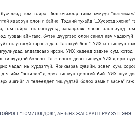
 бүсчлээд том тойрог болгочихоор тийм хүмүүс “шатчихаж”
алтай явах хүн олон л байна. Тэдний тухайд “…Хүсэхэд хясна” г
аа, том тойрог нь сонгуульд санаархаж явсан олон хүнд то
ээд гурван аймгаас, бүтэн дүүргээс олон санал авч чадахгүй
йх нь утгагүй хэрэг л дээ. Тэгэхгүй бол “..УИХ-ын гишүүн гэж
нгуулиудад алдагдсаар ирсэн. УИХ хөдөөд хэдхэн сум, хотод
г гишүүдтэй болсон. Тэгж сонгогдсон гишүүд УИХ-д орж суу
их чадал нь хүрдэггүй. Ярихаараа хувийн, эсвэл сум, хоро
-д ч ийм “ангилал”-д орох гишүүн цөөнгүй бий. УИХ шүү дээ
эрх ашгийг л төлөөлдөг гишүүдтэй болох замыг засна” гэж
 ТОЙРОГТ “ТОМИЛОГДОЖ”, АН-ЫНХ ЖАГСААЛТ РУУ ЗҮТГЭНЭ