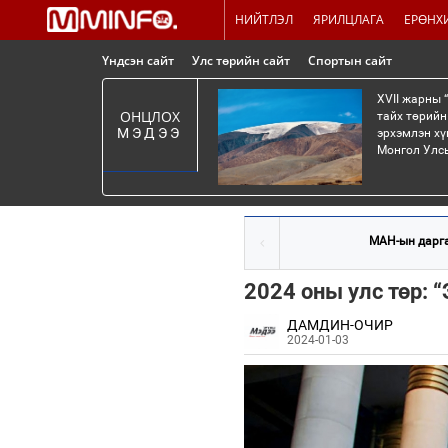
НИЙТЛЭЛ
ЯРИЛЦЛАГА
ЕРӨНХ
Үндсэн сайт
Улс төрийн сайт
Спортын сайт
XVII жарны 
ОНЦЛОХ
тайх төрийн
МЭДЭЭ
эрхэмлэн хү
Монгол Улсы
МАН-ын дарга 
2024 оны улс төр: “Э
ДАМДИН-ОЧИР
2024-01-03