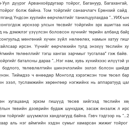
н-Уул дүүрэг Арванхоёрдугаар тойрог, Багануур, Багахангай
 тойрог болж байна. Том тойргийг санаачлагч Ерөнхий сайд
улганд Үндсэн хуулийн өөрчлөлтийг танилцуулахдаа “…УИХ-ы
сонгогдож ирснээр улсын төсвийг тойргийн эрх ашигтаа ни
лд нь дэмжлэг үзүүлсэн боловсон хүчнийг төрийн албанд бай
, сонгуульд мөнгөний хүчин зүйл нөлөөлөх, намын хатуу ги
айлсаар ирсэн. Үүнийг өөрчлөхийн тулд энэхүү төслийн ху
йгмийн төлөөллийг тэгш хангах зарчмыг тусгалаа” гэж байв
тойргийг баталсны дараа “…Нэг нам, хувь хүнийхээс илүүтэй 
н бодлого, төлөвлөлтийн шинэчлэлийн эхлэл болсон шийдв
үнэн. Тиймдээ ч өнөөдөр Монголд хэрэгжсэн том төсөл бара
ын зээл, тусламжийн хөрөнгөөр нэгжийнх нь аппаратууд ца
сөн хугацаанд эрхэм гишүүд төсөв хийгээд төслийн хө
оёлын төвийн дээврийн будаж шунхдаж, засаж янзалж л ирс
ом тойргийг шүүмжлэх хандлагууд байна. Гэвч тэдгээр нь “…
хаар аль нэг аймгийн хэдэн сумыг хамарсан жижиг тойрог 