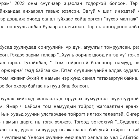
үрэм” 2023 оны сүүлчээр эцэслэн тодорхой болсон. Тэр
йнхандаа анхаарал тавьж эхэлсэн. Эвгүй ч шиг, инээдтэй 
 нэр дэвшиж очоод санал гуйхаас хойш эртхэн “нүхээ малтаж
бэл, сонгууль албан бусаар эхэлчихсэн. Тэр нь өнөөдрөөс алб
 бусад хуулиудад сонгуулийн үр дүн, агуулгыг томруулсан, 
н. Гэхдээ зарим талаар “…Хууль өөрчлөгдөөд ингэв үү” гэж 
ал гарна. Тухайлбал, “…Том тойрогтой болсноор намууд, н
орж ирнэ” гээд байгаа юм. Гэтэл сүүлийн үеийн элдэв судалг
том, жижиг бүхий л намын нэр хүнд санал татахааргүй байна
с болохоор байгаа нь нууц биш болсон.
вуулах хийгээд жагсаалтад оруулах хүмүүстээ шүүлтүүртэй
м. Ямар ч байсан том намуудын тойрог, жагсаалтын ерөнх
-ын хувьд хуучин улстөрчдөө тойрогт илгээх төлөвтэй. Өнгө
э намын дарга нь тэгж хэлжээ. Тэгээд зогсохгүй “…Судалга
 улс төрд удсан гишүүдэд нь жагсаалт байтугай тойрог ч т
 чуулганаар Үндсэн хуулийн өөрчлөлт хэлэлцэх үед Сү.Батб