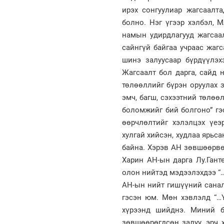
ирэх сонгуулиар жагсаалт
болно. Нэг үгээр хэлбэл, 
намын удирдлагууд жагсаал
сайнгүй байгаа учраас жаг
шинэ залуусаар бүрдүүлэх
Жагсаалт бол дарга, сайд 
төлөөллийг бүрэн оруулах 
эмч, багш, сэхээтний төлө
боломжийг бий болгоно” гэ
өөрчлөлтийг хэлэлцэх үеэ
хулгай хийсэн, худлаа ярьс
байна. Хэрэв АН зөвшөөрвө
Харин АН-ын дарга Лу.Гант
олон нийтэд мэдээлэхдээ “
АН-ын нийт гишүүний санал
гэсэн юм. Мөн хэвлэлд “…
хүрээнд шийднэ. Миний б
зөвшөөрөгдсөн залуу, эрч 