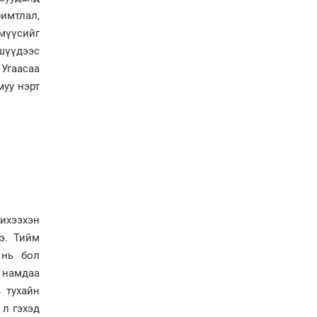
газарт “үлдсэн” зургаан
римтлал,
дэд сайдын хөрөнгийн
мүүсийг
мэдүүлэг
ишүүдээс
Ерөнхий сайд
 Угаасаа
Н.Учралын мэдэгдлүүд
муу нэрт
Төв аймагт өвлийн
бэлтгэл ажил 80 хувьтай
үргэлжилж байна
ихээхэн
э. Тийм
 нь бол
л намдаа
 тухайн
 л гэхэд