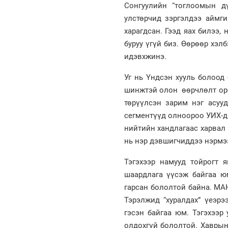
Сонгуулийн “тоглоомын д
улстөрчид зэргэлдээ аймги
харагдсан. Гээд яах билээ,
буруу үгүй биз. Өөрөөр хэл
идэвхжинэ.
Уг нь Үндсэн хууль болоод
шинжтэй олон өөрчлөлт орсо
төрүүлсэн зарим нэг асууд
сегментүүд олноороо УИХ-д 
нийтийн хандлагаас харвал 
нь нэр дэвшигчиддээ нэрмээ
Тэгэхээр намууд тойрогт я
шаардлага үүсэж байгаа ю
гарсан бололтой байна. МАН
Тэрэлжид “хуралдах” үеэрэ
гэсэн байгаа юм. Тэгэхээр
олдохгүй бололтой. Хаврын