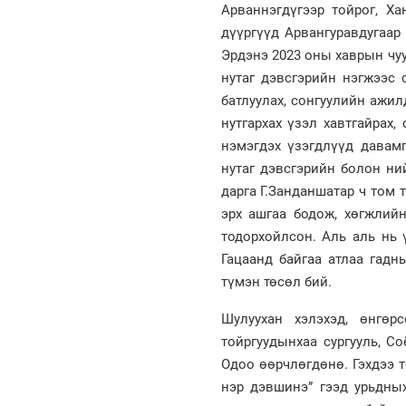
Арваннэгдүгээр тойрог, Ха
дүүргүүд Арвангуравдугаар
Эрдэнэ 2023 оны хаврын чу
нутаг дэвсгэрийн нэгжээс 
батлуулах, сонгуулийн ажи
нутгархах үзэл хавтгайрах
нэмэгдэх үзэгдлүүд давамг
нутаг дэвсгэрийн болон ни
дарга Г.Занданшатар ч том 
эрх ашгаа бодож, хөгжлий
тодорхойлсон. Аль аль нь 
Гацаанд байгаа атлаа гадн
түмэн төсөл бий.
Шулуухан хэлэхэд, өнгөр
тойргуудынхаа сургууль, С
Одоо өөрчлөгдөнө. Гэхдээ т
нэр дэвшинэ” гээд урьдны