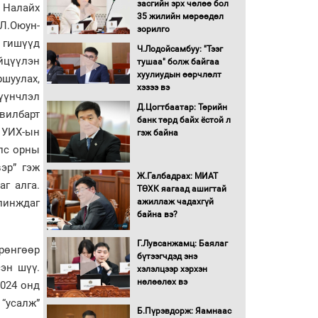
засгийн эрх чөлөө бол
, Налайх
16 төрлийн эмийг нэг эх
35 жилийн мөрөөдөл
 Л.Оюун-
үүсвэрээс худалдан авах
зорилго
журмыг баталлаа
н гишүүд
Ч.Лодойсамбуу: "Тээг
йцүүлэн
тушаа" болж байгаа
Бүх шатанд хэмнэлтийн
хуулиудын өөрчлөлт
ршуулах,
горимд шилжиж, найр
хэзээ вэ
шүүнчлэл
наадам, зөвлөгөөн,
Д.Цогтбаатар: Төрийн
гадаад томилолтыг
вилбарт
банк төрд байх ёстой л
хориглолоо
. УИХ-ын
гэж байна
Сайд нар төсвөө хэрхэн
улс орны
зарцуулах вэ?
эр” гэж
Ж.Галбадрах: МИАТ
г алга.
ТӨХК яагаад ашигтай
ажиллаж чадахгүй
линждаг
Засгийн газрын ээлжит
байна вэ?
хуралдаан болж байна
Г.Лувсанжамц: Баялаг
рөнгөөр
бүтээгчдэд энэ
Автомашинд улсын
эн шүү.
хэлэлцээр хэрхэн
дугаарын тэгш,
нөлөөлөх вэ
2024 онд
сондгойгоор шатахуун
олгоно
“усалж”
Б.Пүрэвдорж: Яамнаас