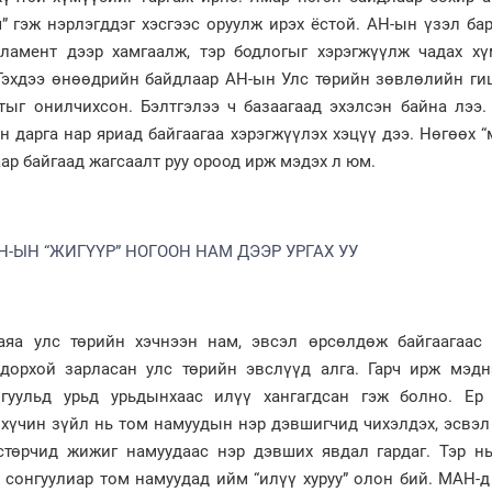
ч” гэж нэрлэгддэг хэсгээс оруулж ирэх ёстой. АН-ын үзэл ба
рламент дээр хамгаалж, тэр бодлогыг хэрэгжүүлж чадах хү
. Гэхдээ өнөөдрийн байдлаар АН-ын Улс төрийн зөвлөлийн г
лтыг онилчихсон. Бэлтгэлээ ч базаагаад эхэлсэн байна лээ.
 дарга нар яриад байгаагаа хэрэгжүүлэх хэцүү дээ. Нөгөөх “
аар байгаад жагсаалт руу ороод ирж мэдэх л юм.
Н-ЫН “ЖИГҮҮР” НОГООН НАМ ДЭЭР УРГАХ УУ
аяа улс төрийн хэчнээн нам, эвсэл өрсөлдөж байгаагаас 
одорхой зарласан улс төрийн эвслүүд алга. Гарч ирж мэдн
гуульд урьд урьдынхаас илүү хангагдсан гэж болно. Ер
г хүчин зүйл нь том намуудын нэр дэвшигчид чихэлдэх, эсвэ
стөрчид жижиг намуудаас нэр дэвших явдал гардаг. Тэр нь
 сонгуулиар том намуудад ийм “илүү хуруу” олон бий. МАН-д