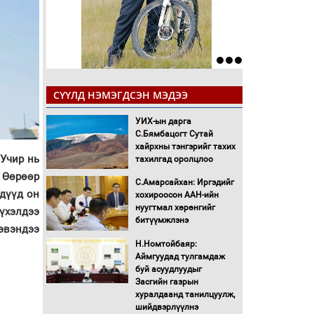
СҮҮЛД НЭМЭГДСЭН МЭДЭЭ
УИХ-ын дарга
С.Бямбацогт Сутай
хайрхны тэнгэрийг тахих
 Учир нь
тахилгад оролцлоо
. Өөрөөр
С.Амарсайхан: Иргэдийг
хдүүд он
хохироосон ААН-ийн
нуугтмал хөрөнгийг
бүхэлдээ
битүүмжлэнэ
хэвэндээ
Н.Номтойбаяр:
Аймгуудад тулгамдаж
буй асуудлуудыг
Засгийн газрын
хуралдаанд танилцуулж,
шийдвэрлүүлнэ