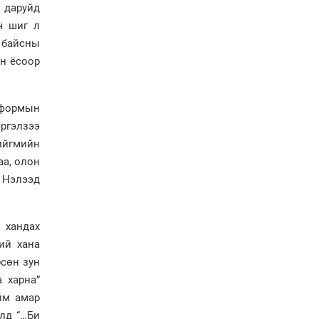
болов
 даруйд
Энэ намар 1-6 дугаар
ч шиг л
ангийн хүүхдүүдэд
” байсны
сургуулийн автобус
ан ёсоор
үйлчилнэ
Аймгуудад баригдаж
буй ДЦС-ын төслийг
реформын
үргэлжүүлэх чиглэл
өглөө
эргэлзээ
Улсын хэмжээнд АИ-92
ийгмийн
автобензиний 17
аа, олон
хоногийн нөөцтэй байна
. Нэлээд
Н.Номтойбаяр: Эрт
 хандах
сэрэмжлүүлэх
тогтолцоо, шинэ
ий хана
технологи гамшгийн
рсөн зун
эрсдэлийг бууруулах гол
а харна”
хөшүүрэг
ийм амар
“280 мянган тонн хагас
кокс, 180 мянган тонн
олд “…Би