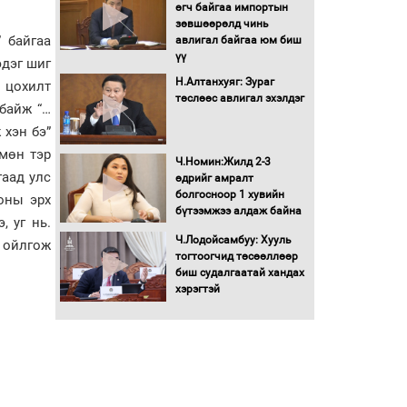
Бага орлоготой
өгч байгаа импортын
иргэдийн орлогод
зөвшөөрөлд чинь
татвар ногдуулахгүй
 байгаа
авлигал байгаа юм биш
байх эрх зүйн орчныг
үү
эдэг шиг
бүрдүүллээ
Н.Алтанхуяг: Зураг
м цохилт
Хөшөө бүтсэн түүхийг
төслөөс авлигал эхэлдэг
 байж “…
өгүүлэх 7 баримт
 хэн бэ”
 мөн тэр
Хөвсгөл нуурын лусыг
Ч.Номин:Жилд 2-3
гаад улс
тахих төрийн тахилгын
өдрийг амралт
ёслол боллоо
болгосноор 1 хувийн
оны эрх
бүтээмжээ алдаж байна
, уг нь.
“Хар жагсаалт”-ын
Ч.Лодойсамбуу: Хууль
 ойлгож
асуудлыг цэгцлэх
тогтоогчид төсөөллөөр
чиглэлээр
биш судалгаатай хандах
Монголбанкны
хэрэгтэй
удирдлагад 30 хоногийн
хугацаатай үүрэг өглөө
Ерөнхий сайд Н.Учрал
олимпиадын хүрээнд
гарсан зардлыг
шийдвэрлэж өгөхөөр