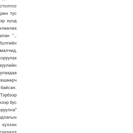
сайжруулсан түлшээр
отолгоо
өвлийг давна”
арин тус
Г.Дамдинням: Газрын
эр хүнд
тос боловсруулах
төлөөлөх
үйлдвэрийн бүтээн
байгуулалтын ажил
алан “…
эрчимтэй үргэлжилж
бүлгийн
байна
 малчид,
"Сэлбэ” дэд төвийг
 оруулах
"Smart selbe city" болгон
хөгжүүлэх чиглэл өглөө
хуулийн
улахдаа
Иргэдийн
зөвшөөрч
төлөөлөгчдийн хурал
 байсан.
хяналт тавьдаг байх эрх
зүйн орчныг бүрдүүлнэ
 Тэрбээр
жээр бус
Ерөнхий сайд Н.Учрал
руулна”
Япон Улсаас Элчин сайд
рдлагын
Игавахара Масарүг
хүлээн авч уулзлаа
 хүлээн
асуудалд
Н.Учралын Засгийн