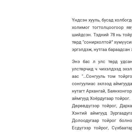
Үндсэн хууль, бусад холбог
холимог тогтолцоогоор яв
шийдсэн. Тэдний 78 нь тойр
төрд “сонирхолтой” хүмүүс
эргэлдэж, нутгаа бараадсан
Энэ бас л улс төрд удса
улстөрчид ч чихэлдээд эхэ
аас “…Сонгууль том тойрг
сонгуулиас эхлээд аймгууд
нутагт Архангай, Баянхонгор
аймгууд Хоёрдугаар тойрог. 
Дөрөвдүгээр тойрог, Дарха
Хэнтий аймгууд Зургаадуг
Долоодугаар тойрог болно
Есдүгээр тойрог, Сүхбаата