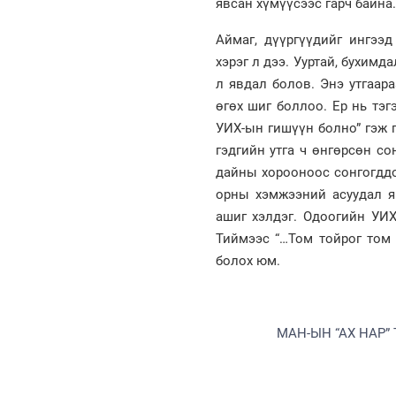
явсан хүмүүсээс гарч байна.
Аймаг, дүүргүүдийг ингээд
хэрэг л дээ. Ууртай, бухимд
л явдал болов. Энэ утгаар
өгөх шиг боллоо. Ер нь тэг
УИХ-ын гишүүн болно” гэж гү
гэдгийн утга ч өнгөрсөн со
дайны хорооноос сонгогддо
орны хэмжээний асуудал яр
ашиг хэлдэг. Одоогийн УИХ
Тиймээс “…Том тойрог том 
болох юм.
МАН-ЫН “АХ НАР”