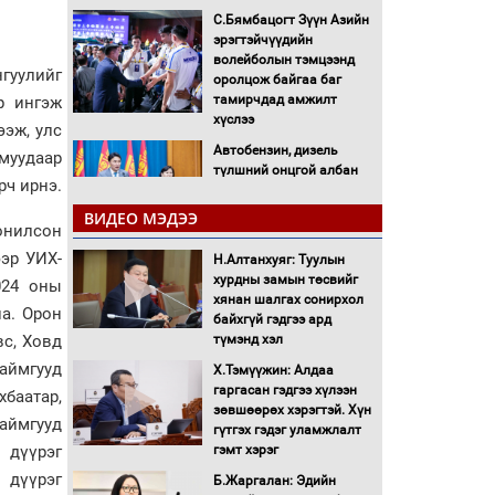
С.Бямбацогт Зүүн Азийн
эрэгтэйчүүдийн
волейболын тэмцээнд
нгуулийг
оролцож байгаа баг
тамирчдад амжилт
р ингэж
хүслээ
ээж, улс
Автобензин, дизель
амуудаар
түлшний онцгой албан
рч ирнэ.
татварыг тэглэлээ
ВИДЕО МЭДЭЭ
онилсон
Санхүүгийн хэмнэлтийн
ээр УИХ-
Н.Алтанхуяг: Туулын
горимд эрүүл мэндийн
хурдны замын төсвийг
салбар хамаарахгүй
024 оны
хянан шалгах сонирхол
на. Орон
байхгүй гэдгээ ард
Нөөцийн махны
түмэнд хэл
вс, Ховд
худалдаа, борлуулалтыг
 аймгууд
Х.Тэмүүжин: Алдаа
нээлттэй ил тод болгоно
гаргасан гэдгээ хүлээн
хбаатар,
зөвшөөрөх хэрэгтэй. Хүн
аймгууд
Монгол Улс “COP17”-д
гүтгэх гэдэг уламжлалт
“Тал хээрийн
гэмт хэрэг
 дүүрэг
төлөвлөгөө”-гөө
 дүүрэг
Б.Жаргалан: Эдийн
танилцуулна