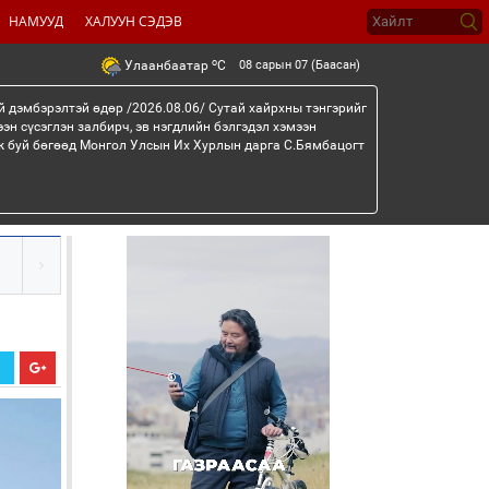
НАМУУД
ХАЛУУН СЭДЭВ
o
08 сарын 07 (Баасан)
Улаанбаатар
C
й дэмбэрэлтэй өдөр /2026.08.06/ Сутай хайрхны тэнгэрийг
эн сүсэглэн залбирч, эв нэгдлийн бэлгэдэл хэмээн
эж буй бөгөөд Монгол Улсын Их Хурлын дарга С.Бямбацогт
Х