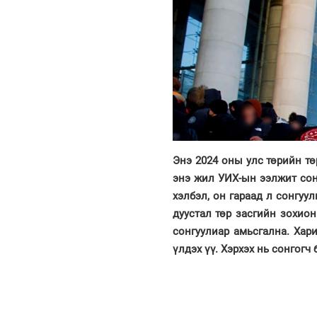
Энэ 2024 оны улс төрийн тө
энэ жил УИХ-ын ээлжит сонг
хэлбэл, он гараад л сонгуу
дуустал төр засгийн зохион
сонгуулиар амьсгална. Хари
үлдэх үү. Хэрхэх нь сонгогч