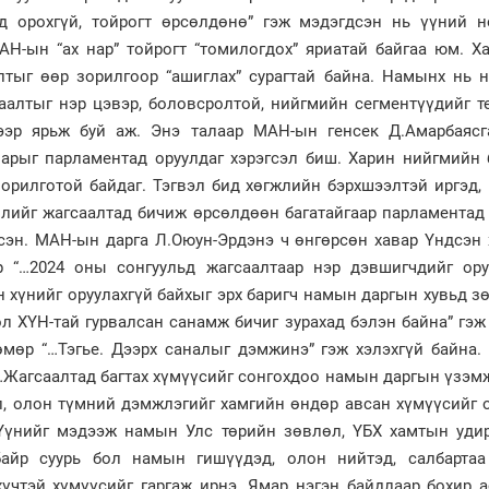
ад орохгүй, тойрогт өрсөлдөнө” гэж мэдэгдсэн нь үүний н
МАН-ын “ах нар” тойрогт “томилогдох” яриатай байгаа юм. Х
тыг өөр зорилгоор “ашиглах” сурагтай байна. Намынх нь н
саалтыг нэр цэвэр, боловсролтой, нийгмийн сегментүүдийг 
ээр ярьж буй аж. Энэ талаар МАН-ын генсек Д.Амарбаясг
нарыг парламентад оруулдаг хэрэгсэл биш. Харин нийгмийн 
зорилготой байдаг. Тэгвэл бид хөгжлийн бэрхшээлтэй иргэд,
өллийг жагсаалтад бичиж өрсөлдөөн багатайгаар парламентад
сэн. МАН-ын дарга Л.Оюун-Эрдэнэ ч өнгөрсөн хавар Үндсэн 
р “…2024 оны сонгуульд жагсаалтаар нэр дэвшигчдийг ору
ан хүнийг оруулахгүй байхыг эрх баригч намын даргын хувьд 
л ХҮН-тай гурвалсан санамж бичиг зурахад бэлэн байна” гэж
өмөр “…Тэгье. Дээрх саналыг дэмжинэ” гэж хэлэхгүй байна.
…Жагсаалтад багтах хүмүүсийг сонгохдоо намын даргын үзэм
, олон түмний дэмжлэгийг хамгийн өндөр авсан хүмүүсийг о
Үүнийг мэдээж намын Улс төрийн зөвлөл, ҮБХ хамтын уди
айр суурь бол намын гишүүдэд, олон нийтэд, салбартаа
хүчтэй хүмүүсийг гаргаж ирнэ. Ямар нэгэн байдлаар бохир 