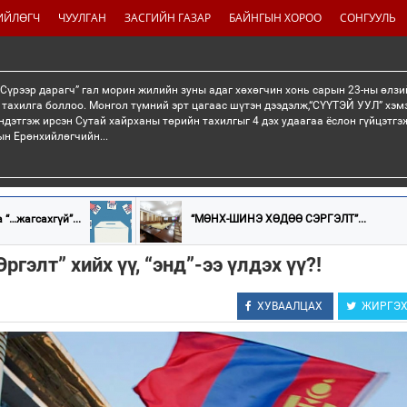
ИЙЛӨГЧ
ЧУУЛГАН
ЗАСГИЙН ГАЗАР
БАЙНГЫН ХОРОО
СОНГУУЛЬ
“Сүрээр дарагч” гал морин жилийн зуны адаг хөхөгчин хонь сарын 23-ны өлзи
 тахилга боллоо. Монгол түмний эрт цагаас шүтэн дээдэлж,“СҮҮТЭЙ УУЛ” хэмэ
ндэтгэж ирсэн Сутай хайрханы төрийн тахилгыг 4 дэх удаагаа ёслон гүйцэтг
н Ерөнхийлөгчийн...
“…жагсахгүй”...
“МӨНХ-ШИНЭ ХӨДӨӨ СЭРГЭЛТ”...
ргэлт” хийх үү, “энд”-ээ үлдэх үү?!
ХУВААЛЦАХ
ЖИРГЭ