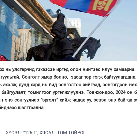
рх нь улстөрчид гэхээсээ иргэд олон нийтээс илүү хамаарна.
уультай. Сонголт ямар болно, засаг төр тэгж байгуулагдана
ль эхэлж, дунд хэрд нь бид сонголтоо хийгээд, сонгогдсон нө
 байгуулалт, томилгоог үргэлжлүүлнэ. Товчхондоо, 2024 он 
н энэ сонгуулиар “эргэлт” хийж чадах уу, эсвэл энэ байгаа 
 биднээс шалтгаална.
ХҮСЭЛ: “126:1”, ХЯСАЛ: ТОМ ТОЙРОГ