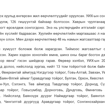
дох хуульд өнгөрсөн жил өөрчлөлтүүдийг оруулсан. УИХ-ын со
уулж, 126 гишүүнтэй байхаар болгосон. Хаврын чуулганаа
огт өрсөлдөж сонгогдоно. Энэ нь улстөрчдийн итгэлийг сэрг
ийн хүслийг бадраасан. Хуулийн өөрчлөлтийн маргаашаас л н
 хүн олон. Мөн дээрх өөрчлөлтөөр 48 нь намын жагсаалтаар га
н хүмүүст боломж болж харагдсан. Тиймээс жагсаалтыг 
лсэн. Харин хэдхэн хоногийн өмнө, шинэ оны бараг босгон д
оор явна” гэсэн шийдвэр гарав. Өөрөөр хэлбэл, УИХ-ын 2
ад долоо, нийслэлд зургаа, нийт 13 том тойрогтой болж бай
, Өвөрхангай аймгууд Нэгдүгээр тойрог, Говь-Алтай, Завхан, У
Баян-Өлгий аймаг Гуравдугаар тойрог, Булган, Орхон, Хөвсгөл
н-Уул, Сэлэнгэ, Төв аймгууд Тавдугаар тойрог, Дорнод, Сү
аар тойрог, Говьсүмбэр, Дорноговь, Дундговь, Өмнөговь 
. Нийслэлд Баянзүрх дүүрэг Наймдугаар тойрог, Баянгол
р, Чингэлтэй дүүргүүд Аравдугаар тойрог, Сонгинохайрхан