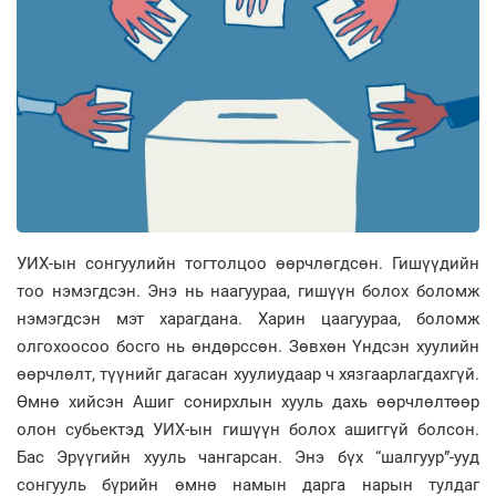
УИХ-ын сонгуулийн тогтолцоо өөрчлөгдсөн. Гишүүдийн
тоо нэмэгдсэн. Энэ нь наагуураа, гишүүн болох боломж
нэмэгдсэн мэт харагдана. Харин цаагуураа, боломж
олгохоосоо босго нь өндөрссөн. Зөвхөн Үндсэн хуулийн
өөрчлөлт, түүнийг дагасан хуулиудаар ч хязгаарлагдахгүй.
Өмнө хийсэн Ашиг сонирхлын хууль дахь өөрчлөлтөөр
олон субьектэд УИХ-ын гишүүн болох ашиггүй болсон.
Бас Эрүүгийн хууль чангарсан. Энэ бүх “шалгуур”-ууд
сонгууль бүрийн өмнө намын дарга нарын тулдаг