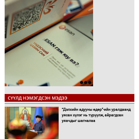
СҮҮЛД НЭМЭГДСЭН МЭДЭЭ
“Дэлхийн адууны өдөр”-ийн уралдаанд
уясан хүлэг нь түрүүлж, айрагдсан
уяачдыг шагналаа