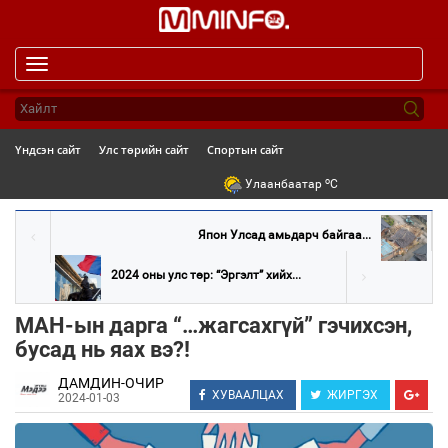
Toggle
navigation
Үндсэн сайт
Улс төрийн сайт
Спортын сайт
o
Улаанбаатар
C
Япон Улсад амьдарч байгаа...
2024 оны улс төр: “Эргэлт” хийх...
МАН-ын дарга “…жагсахгүй” гэчихсэн,
бусад нь яах вэ?!
ДАМДИН-ОЧИР
ХУВААЛЦАХ
ЖИРГЭХ
2024-01-03