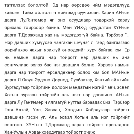
татгалзах бололтой. Эд нар өөрсдөө ийм мэдэгдлүүд
хийсэн. Тийм ойлголт ч нийгэмд суучихсан. Харин АН-ын
дарга Лу.Гантөмөр яг энэ асуудлаар тодорхой хариу
ярихаас тойрсоор байна. Мөн УИХ-д суудалтай ХҮН-ын
дарга Т.Доржханд яах нь мэдэгдээгүй байна. Тэрбээр “…
Нэр дэвших хүмүүсээ чангахан шүүнэ” л гээд байгаагаас
өөрийнхөө яахыг ярихгүй өнөөдрийг хүрч байгаа юм. Ер
нь намын дарга нар тойрогт нэр дэвших нь энэ
сонгуулиас эхлэх бас нэг дэвшил болно. Хэрвээ намын
дарга нар тойрогт өрсөлдөхөөр болох юм бол МАН-ын
дарга Л.Оюун-Эрдэнэ Дорнод, Сүхбаатар, Хэнтий аймгийн
Зургадугаар тойргийн долоон мандатын нэгийг авч, эсвэл
Хотын зургаан тойргийн аль нэгт нэр дэвшинэ. АН-ын
дарга Лу.Гантөмөр ч ялгаагүй нутгаа бараадах биз. Тэрбээр
Говь-Алтай, Увс, Завхан, Ховдын Хоёрдугаар тойрогт
дэвшинэ гэсэн үг. Аль эсвэл Хотын аль нэг тойргийг
сонгоно. ХҮН-ын Т.Доржханд хэрэв тойрогт өрсөлдвөл
Хан-Уулын Арванхоёрдугаар тойрогт очиж