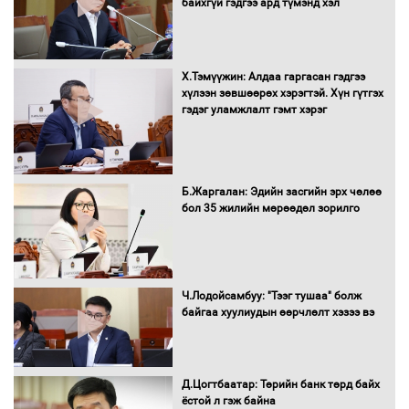
байхгүй гэдгээ ард түмэнд хэл
Багахангай-Хөшигийн хөндий-Эмээлт
Х.Тэмүүжин: Алдаа гаргасан гэдгээ
чиглэлийн төмөр замыг ашиглалтад
хүлээн зөвшөөрөх хэрэгтэй. Хүн гүтгэх
оруулахаар бэлтгэж байна
гэдэг уламжлалт гэмт хэрэг
Сэлэнгэ аймгийн Сүхбаатар суманд 70
МВт-ын хүчин чадалтай ДЦС-ын галыг
Б.Жаргалан: Эдийн засгийн эрх чөлөө
асаалаа
бол 35 жилийн мөрөөдөл зорилго
Д.Энхтуяа: Иргэдийн санал, хүсэлтийг
салбарын бодлого, хууль тогтоомжид
Ч.Лодойсамбуу: "Тээг тушаа" болж
тусган бодит шийдэлд хүргэхийн
байгаа хуулиудын өөрчлөлт хэзээ вэ
төлөө ажиллана
Д.Цогтбаатар: Төрийн банк төрд байх
Засгийн газраас хөнгөлөлттэй зээлээр
ёстой л гэж байна