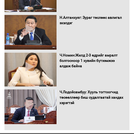
С.Амарсайхан: Иргэдийг хохироосон
ААН-ийн нуугтмал хөрөнгийг
Н.Алтанхуяг: Зураг төслөөс авлигал
битүүмжлэнэ
эхэлдэг
Н.Номтойбаяр: Аймгуудад тулгамдаж
буй асуудлуудыг Засгийн газрын
Ч.Номин:Жилд 2-3 өдрийг амралт
хуралдаанд танилцуулж,
болгосноор 1 хувийн бүтээмжээ
шийдвэрлүүлнэ
алдаж байна
С.Бямбацогт Зүүн Азийн
эрэгтэйчүүдийн волейболын тэмцээнд
оролцож байгаа баг тамирчдад
Ч.Лодойсамбуу: Хууль тогтоогчид
амжилт хүслээ
төсөөллөөр биш судалгаатай хандах
хэрэгтэй
Автобензин, дизель түлшний онцгой
албан татварыг тэглэлээ