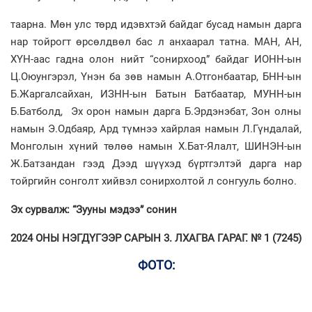
таарна. Мөн улс төрд идэвхтэй байдаг бусад намын дарга
нар тойрогт өрсөлдвөл бас л анхаарал татна. МАН, АН,
ХҮН-аас гадна олон нийт “сонирхоод” байдаг ИОНН-ын
Ц.Оюунгэрэл, Үнэн ба зөв намын А.Отгонбаатар, БНН-ын
Б.Жаргалсайхан, ИЗНН-ын Батын Батбаатар, МУНН-ын
Б.Батболд, Эх орон намын дарга Б.Эрдэнэбат, Зон олны
намын Э.Одбаяр, Ард түмнээ хайрлая намын Л.Гүндалай,
Монголын хүний төлөө намын Х.Бат-Ялалт, ШИНЭН-ын
Ж.Батзандан гээд Дээд шүүхэд бүртгэлтэй дарга нар
тойргийн сонголт хийвэл сонирхолтой л сонгууль болно.
Эх сурвалж: “Зууны мэдээ” сонин
2024 ОНЫ НЭГДҮГЭЭР САРЫН 3. ЛХАГВА ГАРАГ. № 1 (7245)
ФОТО: