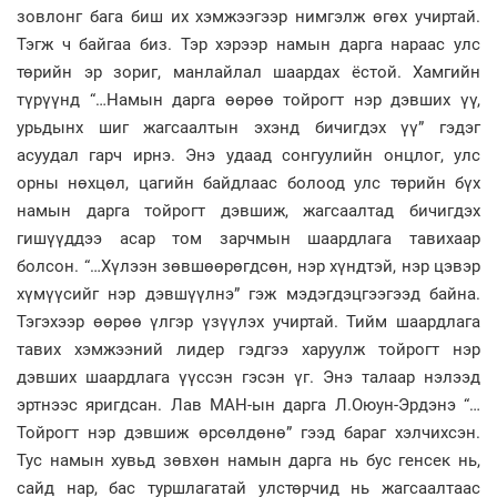
зовлонг бага биш их хэмжээгээр нимгэлж өгөх учиртай.
Тэгж ч байгаа биз. Тэр хэрээр намын дарга нараас улс
төрийн эр зориг, манлайлал шаардах ёстой. Хамгийн
түрүүнд “…Намын дарга өөрөө тойрогт нэр дэвших үү,
урьдынх шиг жагсаалтын эхэнд бичигдэх үү” гэдэг
асуудал гарч ирнэ. Энэ удаад сонгуулийн онцлог, улс
орны нөхцөл, цагийн байдлаас болоод улс төрийн бүх
намын дарга тойрогт дэвшиж, жагсаалтад бичигдэх
гишүүддээ асар том зарчмын шаардлага тавихаар
болсон. “…Хүлээн зөвшөөрөгдсөн, нэр хүндтэй, нэр цэвэр
хүмүүсийг нэр дэвшүүлнэ” гэж мэдэгдэцгээгээд байна.
Тэгэхээр өөрөө үлгэр үзүүлэх учиртай. Тийм шаардлага
тавих хэмжээний лидер гэдгээ харуулж тойрогт нэр
дэвших шаардлага үүссэн гэсэн үг. Энэ талаар нэлээд
эртнээс яригдсан. Лав МАН-ын дарга Л.Оюун-Эрдэнэ “…
Тойрогт нэр дэвшиж өрсөлдөнө” гээд бараг хэлчихсэн.
Тус намын хувьд зөвхөн намын дарга нь бус генсек нь,
сайд нар, бас туршлагатай улстөрчид нь жагсаалтаас