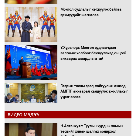
Монгол судлалыг хөгжүүлж байгаа
эрхмүүдийг шагналаа
У.Хүрэлсүх: Монгол судлаачдын
залгамж холбоог бэхжүүлэхэд онцгой
анхаарах шаардлагатай
Газрын тосны эрэл, хайгуулын ажилд
АМГТГ анхаарал хандуулж ажиллахыг
үүрэг өглөө
ВИДЕО МЭДЭЭ
Н.Номтойбаяр: Орон нутаг хөгжихөд
чөдөр болж буй хууль, эрхзүйн орчныг
Н.Алтанхуяг: Туулын хурдны замын
шинэчилнэ
төсвийг хянан шалгах сонирхол