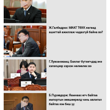
дэмжсэний үр дүнд шатахуун хадгалах
савнууд эхнээсээ ашиглалтад орж
байна
“Цааснаас чөлөөлье” зөвлөлдөх
Ж.Галбадрах: МИАТ ТӨХК яагаад
хэлэлцүүлэг боллоо
ашигтай ажиллаж чадахгүй байна вэ?
"ДЦС-3” ТӨХК-ийн нэн шаардлагатай
Г.Лувсанжамц: Баялаг бүтээгчдэд энэ
“Турбингенератор-5”-ын шинэчлэлийн
хэлэлцээр хэрхэн нөлөөлөх вэ
төсвийг шийдвэрлэхээр болов
УИХ-ын дарга С.Бямбацогт Сутай
хайрхны тэнгэрийг тахих тахилгад
Б.Пүрэвдорж: Яамнаас өгч байгаа
оролцлоо
импортын зөвшөөрөлд чинь авлигал
байгаа юм биш үү