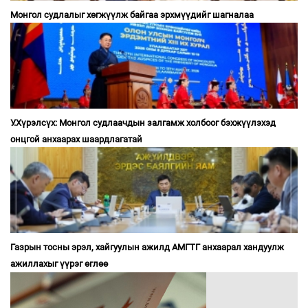
Монгол судлалыг хөгжүүлж байгаа эрхмүүдийг шагналаа
У.Хүрэлсүх: Монгол судлаачдын залгамж холбоог бэхжүүлэхэд
онцгой анхаарах шаардлагатай
Газрын тосны эрэл, хайгуулын ажилд АМГТГ анхаарал хандуулж
ажиллахыг үүрэг өглөө