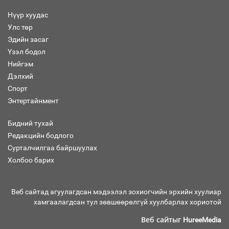
Нүүр хуудас
Улс төр
Эдийн засаг
Санхүүгийн хэмнэлтийн горимд эрүүл
Үзэл бодол
мэндийн салбар хамаарахгүй
Нийгэм
Дэлхий
Спорт
Энтертайнмент
Нөөцийн махны худалдаа,
борлуулалтыг нээлттэй ил тод
Бидний тухай
болгоно
Редакцийн бодлого
Сурталчилгаа байршуулах
Холбоо барих
Монгол Улс “COP17”-д “Тал хээрийн
төлөвлөгөө”-гөө танилцуулна
Веб сайтад агуулагдсан мэдээлэл зохиогчийн эрхийн хуулиар
хамгаалагдсан тул зөвшөөрөлгүй хуулбарлах хориотой
Веб сайтыг
HureeMedia
16 төрлийн эмийг нэг эх үүсвэрээс