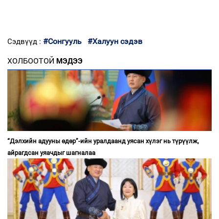
#Сонгууль
#Халуун сэдэв
Сэдвүүд :
ХОЛБООТОЙ
МЭДЭЭ
“Дэлхийн адууны өдөр”-ийн уралдаанд уясан хүлэг нь түрүүлж,
айрагдсан уяачдыг шагналаа