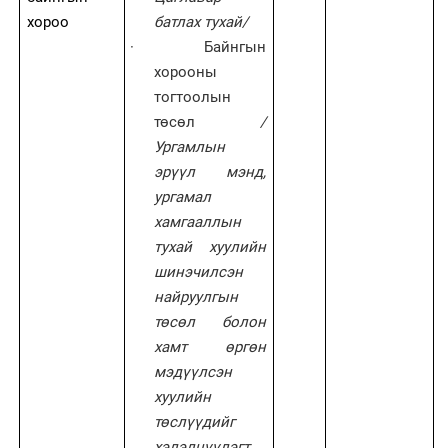
хороо
батлах тухай/
·
Байнгын
хорооны
тогтоолын
төсөл
/
Ургамлын
эрүүл мэнд,
ургамал
хамгааллын
тухай хуулийн
шинэчилсэн
найруулгын
төсөл болон
хамт өргөн
мэдүүлсэн
хуулийн
төслүүдийг
хэлэлцүүлэгт