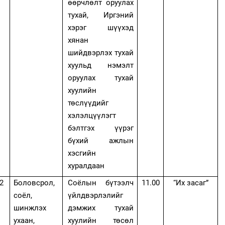
өөрчлөлт оруулах
тухай, И
ргэний
хэрэг шүүхэд
хянан
шийдвэрлэх тухай
хуульд нэмэлт
оруулах тухай
хуулийн
төслүүдийг
хэлэлцүүлэгт
бэлтгэх үүрэг
бүхий ажлын
хэсгийн
хуралдаан
2
Боловсрол,
Соёлын бүтээлч
11.00
“
Их засаг
”
соёл,
үйлдвэрлэлийг
шинжлэх
дэмжих тухай
ухаан,
хуулийн төсөл