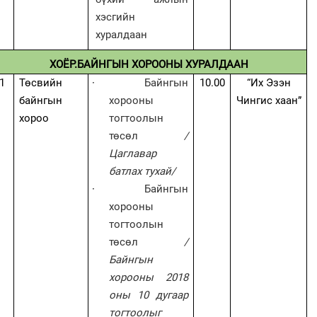
хэсгийн
хуралдаан
ХОЁР.БАЙНГЫН ХОРООНЫ ХУРАЛДААН
1
Төсвийн
·
Байнгын
10.00
“Их Эзэн
байнгын
хорооны
Чингис хаан”
хороо
тогтоолын
төсөл
/
Цаглавар
батлах тухай/
·
Байнгын
хорооны
тогтоолын
төсөл
/
Байнгын
хорооны 2018
оны 10 дугаар
тогтоолыг