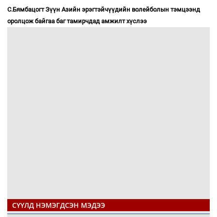
С.Бямбацогт Зүүн Азийн эрэгтэйчүүдийн волейболын тэмцээнд
оролцож байгаа баг тамирчдад амжилт хүслээ
СҮҮЛД НЭМЭГДСЭН МЭДЭЭ