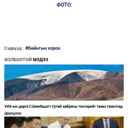
ФОТО:
#Байнгын хороо
Сэдвүүд :
ХОЛБООТОЙ
МЭДЭЭ
УИХ-ын дарга С.Бямбацогт Сутай хайрхны тэнгэрийг тахих тахилгад
оролцлоо