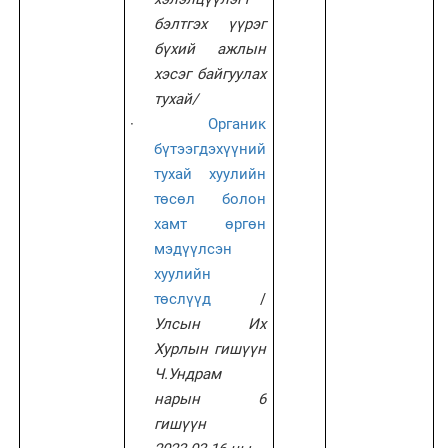
бэлтгэх үүрэг
бүхий ажлын
хэсэг байгуулах
тухай
/
·
Органик
бүтээгдэхүүний
тухай хуулийн
төсөл болон
хамт өргөн
мэдүүлсэн
хуулийн
төслүүд
/
Улсын Их
Хурлын гишүүн
Ч.Ундрам
нарын 6
гишүүн