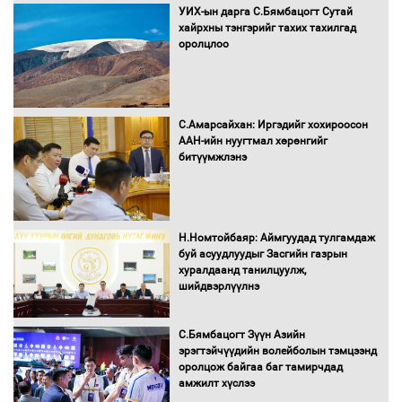
УИХ-ын дарга С.Бямбацогт Сутай
хайрхны тэнгэрийг тахих тахилгад
оролцлоо
С.Амарсайхан: Иргэдийг хохироосон
ААН-ийн нуугтмал хөрөнгийг
битүүмжлэнэ
Н.Номтойбаяр: Аймгуудад тулгамдаж
буй асуудлуудыг Засгийн газрын
хуралдаанд танилцуулж,
шийдвэрлүүлнэ
С.Бямбацогт Зүүн Азийн
эрэгтэйчүүдийн волейболын тэмцээнд
оролцож байгаа баг тамирчдад
амжилт хүслээ