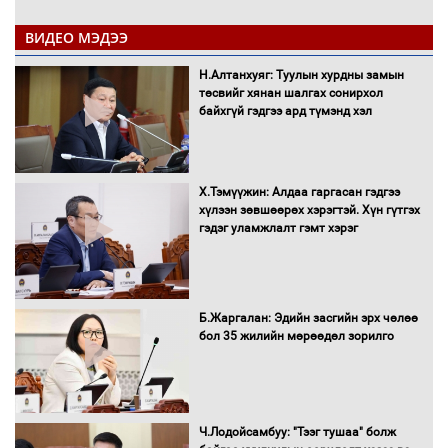
ВИДЕО МЭДЭЭ
Автобензин, дизель түлшний онцгой
Н.Алтанхуяг: Туулын хурдны замын
албан татварыг тэглэлээ
төсвийг хянан шалгах сонирхол
байхгүй гэдгээ ард түмэнд хэл
Х.Тэмүүжин: Алдаа гаргасан гэдгээ
Санхүүгийн хэмнэлтийн горимд эрүүл
хүлээн зөвшөөрөх хэрэгтэй. Хүн гүтгэх
мэндийн салбар хамаарахгүй
гэдэг уламжлалт гэмт хэрэг
Нөөцийн махны худалдаа,
Б.Жаргалан: Эдийн засгийн эрх чөлөө
борлуулалтыг нээлттэй ил тод
бол 35 жилийн мөрөөдөл зорилго
болгоно
Монгол Улс “COP17”-д “Тал хээрийн
Ч.Лодойсамбуу: "Тээг тушаа" болж
төлөвлөгөө”-гөө танилцуулна