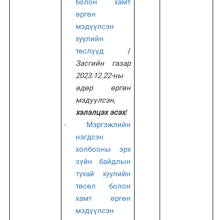
болон хамт
өргөн
мэдүүлсэн
хуулийн
төслүүд
/
Засгийн газар
2023.12.22-ны
өдөр өргөн
мэдүүлсэн,
хэлэлцэх эсэх
/
·
Мэргэжлийн
нэгдсэн
холбооны эрх
зүйн байдлын
тухай хуулийн
төсөл болон
хамт өргөн
мэдүүлсэн