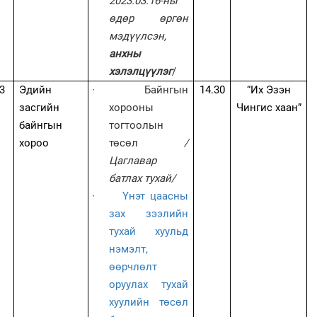
2023.03.16-ны
өдөр өргөн
мэдүүлсэн,
анхны
хэлэлцүүлэг
/
3
Эдийн
·
Байнгын
14.30
“Их Эзэн
засгийн
хорооны
Чингис хаан”
байнгын
тогтоолын
хороо
төсөл
/
Цаглавар
батлах тухай/
·
Үнэт цаасны
зах зээлийн
тухай хуульд
нэмэлт,
өөрчлөлт
оруулах тухай
хуулийн төсөл