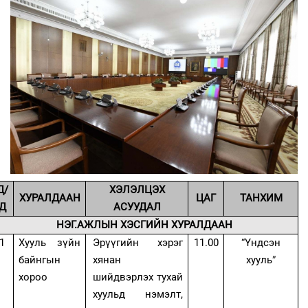
Д/
ХЭЛЭЛЦЭХ
ХУРАЛДААН
ЦАГ
ТАНХИМ
Д
АСУУДАЛ
НЭГ.АЖЛЫН ХЭСГИЙН ХУРАЛДААН
1
Хууль зүйн
Эрүүгийн хэрэг
11.00
“Үндсэн
байнгын
хянан
хууль
”
хороо
шийдвэрлэх тухай
хуульд нэмэлт,