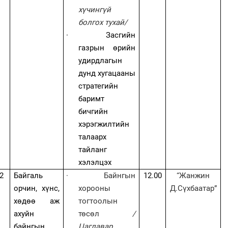
хүчингүй
болгох тухай/
·
Засгийн
газрын өрийн
удирдлагын
дунд хугацааны
стратегийн
баримт
бичгийн
хэрэгжилтийн
талаарх
тайланг
хэлэлцэх
2
Байгаль
·
Байнгын
12.00
“Жанжин
орчин, хүнс,
хорооны
Д.Сүхбаатар”
хөдөө аж
тогтоолын
ахуйн
төсөл
/
байнгын
Цаглавар