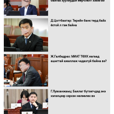
байгаа хуулиудын өөрчлөлт хэзээ вэ
Д.Цогтбаатар: Төрийн банк төрд байх
ёстой л гэж байна
16 төрлийн эмийг нэг эх үүсвэрээс
худалдан авах журмыг баталлаа
Бүх шатанд хэмнэлтийн горимд
Ж.Галбадрах: МИАТ ТӨХК яагаад
шилжиж, найр наадам, зөвлөгөөн,
ашигтай ажиллаж чадахгүй байна вэ?
гадаад томилолтыг хориглолоо
Сайд нар төсвөө хэрхэн зарцуулах вэ?
Г.Лувсанжамц: Баялаг бүтээгчдэд энэ
хэлэлцээр хэрхэн нөлөөлөх вэ