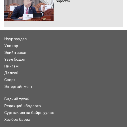
хэрэгтэй
Хөвсгөл нуурын лусыг тахих төрийн
тахилгын ёслол боллоо
Нүүр хуудас
Улс төр
“Хар жагсаалт”-ын асуудлыг цэгцлэх
Эдийн засаг
чиглэлээр Монголбанкны удирдлагад
30 хоногийн хугацаатай үүрэг өглөө
Үзэл бодол
Нийгэм
Дэлхий
Спорт
Ерөнхий сайд Н.Учрал олимпиадын
Энтертайнмент
хүрээнд гарсан зардлыг шийдвэрлэж
өгөхөөр болов
Бидний тухай
Редакцийн бодлого
Сурталчилгаа байршуулах
Энэ намар 1-6 дугаар ангийн
хүүхдүүдэд сургуулийн автобус
Холбоо барих
үйлчилнэ