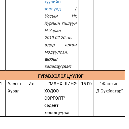
хуулийн
төслүүд
/
Улсын Их
Хурлын гишүүн
Н.Учрал
2019.02.20-ны
өдөр өргөн
мэдүүлсэн,
анхны
хэлэлцүүлэг
/
ГУРАВ.ХЭЛЭЛЦҮҮЛЭГ
1
Улсын Их
·
“МӨНХ-ШИНЭ
15.00
“Жанжин
Хурал
ХӨДӨӨ
Д.Сүхбаатар”
СЭРГЭЛТ”
сэдэвт
хэлэлцүүлэг