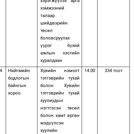
хэрэгжүүлэх арга
хэмжээний
талаар
шийдвэрийн
төсөл
боловсруулах
үүрэг бүхий
ажлын хэсгийн
хуралдаан
4
Нийгмийн
Хувийн нэмэлт
14.00
334 тоот
бодлогын
тэтгэврийн тухай
байнгын
болон Хувийн
хороо
тэтгэврийн тухай
хуулиудын
нэгтгэсэн төсөл
болон хамт өргөн
мэдүүлсэн
хуулийн