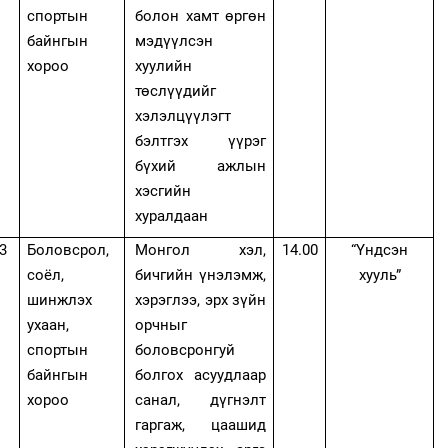
спортын
болон хамт өргөн
байнгын
мэдүүлсэн
хороо
хуулийн
төслүүдийг
хэлэлцүүлэгт
бэлтгэх үүрэг
бүхий ажлын
хэсгийн
хуралдаан
3
Боловсрол,
Монгол хэл,
14.00
“Үндсэн
соёл,
бичгийн үнэлэмж,
хууль”
шинжлэх
хэрэглээ, эрх зүйн
ухаан,
орчныг
спортын
боловсронгуй
байнгын
болгох асуудлаар
хороо
санал, дүгнэлт
гаргаж, цаашид