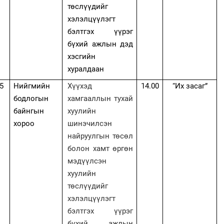
төслүүдийг
хэлэлцүүлэгт
бэлтгэх үүрэг
бүхий ажлын дэд
хэсгийн
хуралдаан
5
Нийгмийн
Хүүхэд
14.00
“
Их засаг
”
бодлогын
хамгааллын тухай
байнгын
хуулийн
хороо
шинэчилсэн
найруулгын төсөл
болон хамт өргөн
мэдүүлсэн
хуулийн
төслүүдийг
хэлэлцүүлэгт
бэлтгэх үүрэг
бүхий ажлын