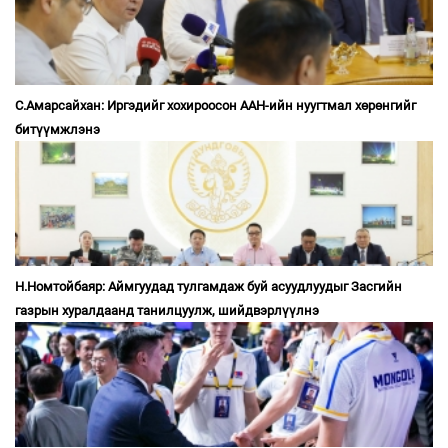
С.Амарсайхан: Иргэдийг хохироосон ААН-ийн нуугтмал хөрөнгийг
битүүмжлэнэ
Н.Номтойбаяр: Аймгуудад тулгамдаж буй асуудлуудыг Засгийн
газрын хуралдаанд танилцуулж, шийдвэрлүүлнэ