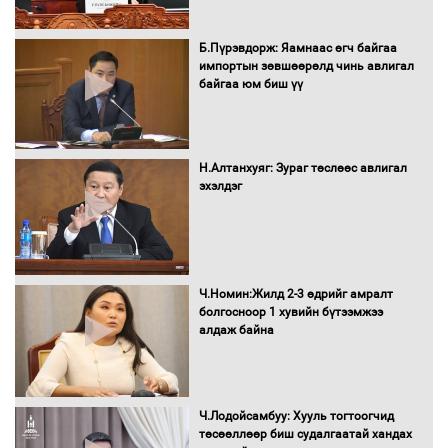
Засгийн газрын ээлжит хуралдаан
болж байна
Б.Пүрэвдорж: Яамнаас өгч байгаа
импортын зөвшөөрөлд чинь авлигал
байгаа юм биш үү
Автомашинд улсын дугаарын тэгш,
сондгойгоор шатахуун олгоно
Н.Алтанхуяг: Зураг төслөөс авлигал
эхэлдэг
Бага орлоготой иргэдийн орлогод
татвар ногдуулахгүй байх эрх зүйн
орчныг бүрдүүллээ
Ч.Номин:Жилд 2-3 өдрийг амралт
болгосноор 1 хувийн бүтээмжээ
алдаж байна
Хөшөө бүтсэн түүхийг өгүүлэх 7
баримт
Ч.Лодойсамбуу: Хууль тогтоогчид
төсөөллөөр биш судалгаатай хандах