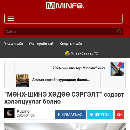
Toggle
navigation
Үндсэн сайт
Улс төрийн сайт
Спортын сайт
o
Улаанбаатар
C
2024 оны улс төр: “Эргэлт” хийх...
Ажлын хэсгийн хуралдаан болно...
“МӨНХ-ШИНЭ ХӨДӨӨ СЭРГЭЛТ” сэдэвт
хэлэлцүүлэг болно
Kuzmo
ХУВААЛЦАХ
ЖИРГЭХ
2024-01-03