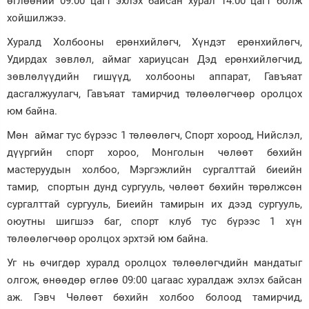
өглөөний 09:00 цагт эхлэх байсан хурал 14:00 цагт болж
хойшилжээ.
Зурхай
Хуралд Холбооны ерөнхийлөгч, Хүндэт ерөнхийлөгч,
Удирдах зөвлөл, аймаг хариуцсан Дэд ерөнхийлөгчид,
зөвлөлүүдийн гишүүд, холбооны аппарат, Гавъяат
дасгалжуулагч, Гавъяат тамирчид төлөөлөгчөөр оролцох
юм байна.
Мөн аймаг тус бүрээс 1 төлөөлөгч, Спорт хороод, Нийслэл,
дүүргийн спорт хороо, Монголын чөлөөт бөхийн
мастеруудын холбоо, Мэргэжлийн сургалттай биеийн
тамир, спортын дунд сургууль, чөлөөт бөхийн төрөлжсөн
сургалттай сургууль, Биеийн тамирын их дээд сургууль,
оюутны шигшээ баг, спорт клуб тус бүрээс 1 хүн
төлөөлөгчөөр оролцох эрхтэй юм байна.
Уг нь өчигдөр хуралд оролцох төлөөлөгчдийн мандатыг
олгож, өнөөдөр өглөө 09:00 цагаас хуралдаж эхлэх байсан
аж. Гэвч Чөлөөт бөхийн холбоо болоод тамирчид,