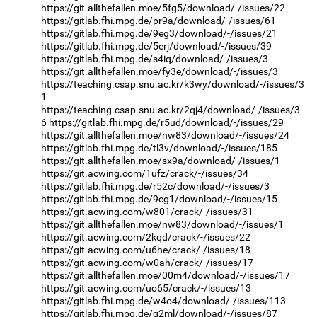
https://git.allthefallen.moe/5fg5/download/-/issues/22
https://gitlab.fhi.mpg.de/pr9a/download/-/issues/61
https://gitlab.fhi.mpg.de/9eg3/download/-/issues/21
https://gitlab.fhi.mpg.de/5erj/download/-/issues/39
https://gitlab.fhi.mpg.de/s4iq/download/-/issues/3
https://git.allthefallen.moe/fy3e/download/-/issues/3
https://teaching.csap.snu.ac.kr/k3wy/download/-/issues/3
1
https://teaching.csap.snu.ac.kr/2qj4/download/-/issues/3
6
https://gitlab.fhi.mpg.de/r5ud/download/-/issues/29
https://git.allthefallen.moe/nw83/download/-/issues/24
https://gitlab.fhi.mpg.de/tl3v/download/-/issues/185
https://git.allthefallen.moe/sx9a/download/-/issues/1
https://git.acwing.com/1ufz/crack/-/issues/34
https://gitlab.fhi.mpg.de/r52c/download/-/issues/3
https://gitlab.fhi.mpg.de/9cg1/download/-/issues/15
https://git.acwing.com/w801/crack/-/issues/31
https://git.allthefallen.moe/nw83/download/-/issues/1
https://git.acwing.com/2kqd/crack/-/issues/22
https://git.acwing.com/u6he/crack/-/issues/18
https://git.acwing.com/w0ah/crack/-/issues/17
https://git.allthefallen.moe/00m4/download/-/issues/17
https://git.acwing.com/uo65/crack/-/issues/13
https://gitlab.fhi.mpg.de/w4o4/download/-/issues/113
https://gitlab.fhi.mpg.de/q2ml/download/-/issues/87