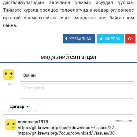
дасгалжуулагчдын зөрчлийн улмаас асуудал үүсчээ.
Тиймээс хуралд оролцох төлөөлөгчид өнөөдөр өглөөнөөс
иргэний үнэмлэхтэйгээ очиж, мандатаа авч байгаа юм
байна.
ХУВААЛЦАХ
ЖИРГЭХ
МЭДЭЭНИЙ
СЭТГЭГДЭЛ
Цагаар
annamena1973
2023-05-28
https://git.krews.org/r5co6/download/-/issues/27
https://git.krews.org/7ccuu/download/-/issues/38