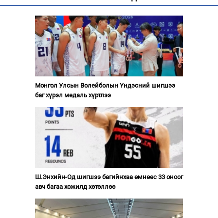
Монгол Улсын Волейболын Үндэсний шигшээ
баг хүрэл медаль хүртлээ
Ш.Энхийн-Од шигшээ багийнхаа өмнөөс 33 оноог
авч багаа хожилд хөтөллөө