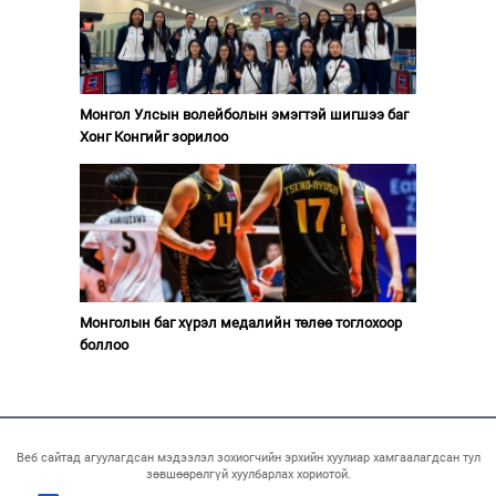
Монгол Улсын волейболын эмэгтэй шигшээ баг
Хонг Конгийг зорилоо
Монголын баг хүрэл медалийн төлөө тоглохоор
боллоо
Веб сайтад агуулагдсан мэдээлэл зохиогчийн эрхийн хуулиар хамгаалагдсан тул
зөвшөөрөлгүй хуулбарлах хориотой.