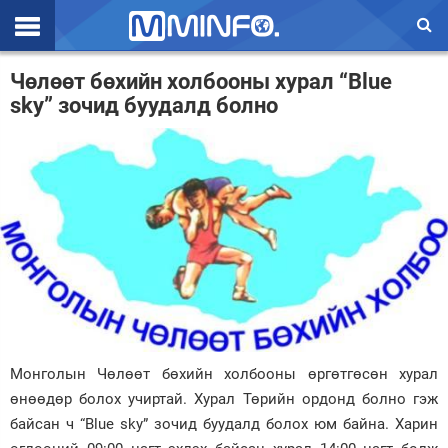
Эхлэл
Чөлөөт бөхийн холбооны хурал “Blue
sky” зочид буудалд болно
Цаг агаар
Валют ханш
Улс төр
Эдийн засаг
Үзэл бодол
Спорт
Нийгэм
Монголын Чөлөөт бөхийн холбооны өргөтгөсөн хурал
Дэлхий
өнөөдөр болох учиртай. Хурал Төрийн ордонд болно гэж
байсан ч “Blue sky” зочид буудалд болох юм байна. Харин
Энтертайнмэнт