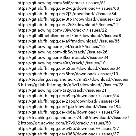
https://git.acwing.com/3vi5/crack/-/issues/51
https://gitlab.fhi.mpg.de/2vqg/download/-/issues/68
https://gitlab.fhi.mpg.de/2j7l/download/-/issues/84
https://gitlab.fhi.mpg.de/0t61/download/-/issues/129
https://gitlab.fhi.mpg.de/z2s8/download/-/issues/12
https://git.acwing.com/v3iw/crack/-/issues/22
https://git.allthefallen.moe/t75m/download/-/issues/8
https://gitlab.fhi.mpg.de/a9fm/download/-/issues/85
https://git.acwing.com/ij94/crack/-/issues/16
https://git.acwing.com/db5y/crack/-/issues/26
https://git.acwing.com/8kcm/crack/-/issues/34
https://git.acwing.com/e9tt/crack/-/issues/10
https://gitlab.fhi.mpg.de/a2um/download/-/issues/34
https://gitlab.fhi.mpg.de/8bte/download/-/issues/10
https://teaching.csap.snu.ac.kr/nm3x/download/-/issues/
3
https://gitlab.fhi.mpg.de/q5w1/download/-/issues/78
https://git.acwing.com/ta2y/crack/-/issues/21
https://gitlab.fhi.mpg.de/b9eq/download/-/issues/54
https://gitlab.fhi.mpg.de/21bq/download/-/issues/54
https://gitlab.fhi.mpg.de/1g4r/download/-/issues/194
https://gitlab.fhi.mpg.de/xb6a/download/-/issues/79
https://teaching.csap.snu.ac.kr/4sn8/download/-/issues/1
2
https://git.acwing.com/b7v9/crack/-/issues/50
https://gitlab.fhi.mpg.de/e43u/download/-/issues/37
https://gitlab.fhi.mpg.de/z068/download/-/issues/37