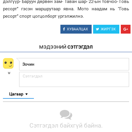
дэлгүүр- Баруун дөрвөн зам- Таван шар- 22-ын товчоо- Говь
ресорт” гэсэн маршрутаар явна. Мото наадам нь “Говь
ресорт” спорт цогцолборт үргэлжилнэ.
ХУВААЛЦАХ
ЖИРГЭХ
МЭДЭЭНИЙ
СЭТГЭГДЭЛ
Цагаар
Сэтгэгдэл байхгүй байна.