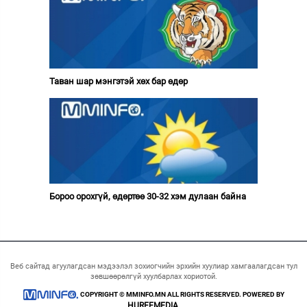
Таван шар мэнгэтэй хөх бар өдөр
Бороо орохгүй, өдөртөө 30-32 хэм дулаан байна
Веб сайтад агуулагдсан мэдээлэл зохиогчийн эрхийн хуулиар хамгаалагдсан тул
зөвшөөрөлгүй хуулбарлах хориотой.
COPYRIGHT © MMINFO.MN ALL RIGHTS RESERVED. POWERED BY
HUREEMEDIA.