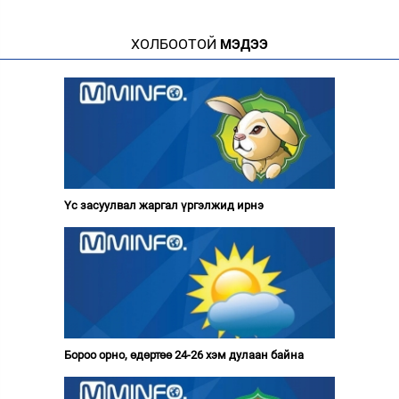
ХОЛБООТОЙ
МЭДЭЭ
Үс засуулвал жаргал үргэлжид ирнэ
Бороо орно, өдөртөө 24-26 хэм дулаан байна