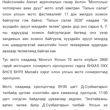
Нийслэлийн Аялал жуулчлалын газар болон “Монголын
чопперчин ахан дүүс” мото клуб хамтран “Талын салхи”
Зурхай
олон улсын мото фестивалийг 11 дэх жилдээ зохион
байгуулах гэж байна. “Талын салхи 2026” наадам “Эх
хүүхдийн эрүүл мэндийн төлөө” уриан дор энэ сарын 6, 7-
ны өдрүүдэд зохион байгуулагдах бөгөөд энэ үеэр
хандивын аян зохион байгуулж, хүүхдийн эрүүл мэндэд
нэн шаардлагатай эмнэлгийн тоног төхөөрөмж худалдан
авахаар төлөвлөөд байгаа юм.
Тус мото наадамд Монгол Улсын 70 мото клубын 3800
гаруй мотоцикл сонирхогч оролцохоос гадна БНХАУ, ОХУ,
БНСУ, БНУУ, Малайз зэрэг олон улсын мото сонирхогчид
оролцоно.
Мото наадамд оролцогчид 09:00 цагт Д.Сүхбаатарын
талбайд цуглан нээлтийн арга хэмжээнд оролцож, 11:00
цагт нэгдсэн байдлаар цуваагаар хөдлөн, “Энхтайваны
өргөн чөлөө буюу Д.Сүхбаатарын талбай- Улсын их