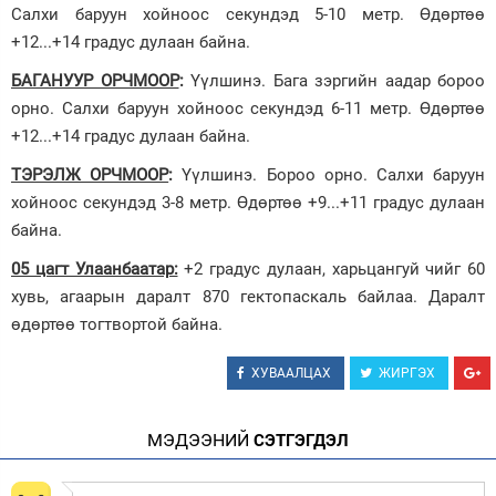
Салхи баруун хойноос секундэд 5-10 метр. Өдөртөө
+12...+14 градус дулаан байна.
БАГАНУУР ОРЧМООР
:
Үүлшинэ. Бага зэргийн аадар бороо
орно. Салхи баруун хойноос секундэд 6-11 метр. Өдөртөө
+12...+14 градус дулаан байна.
ТЭРЭЛЖ ОРЧМООР
:
Үүлшинэ. Бороо орно. Салхи баруун
хойноос секундэд 3-8 метр. Өдөртөө +9...+11 градус дулаан
байна.
05 цагт Улаанбаатар:
+2 градус дулаан, харьцангуй чийг 60
хувь, агаарын даралт 870 гектопаскаль байлаа. Даралт
өдөртөө тогтвортой байна.
ХУВААЛЦАХ
ЖИРГЭХ
МЭДЭЭНИЙ
СЭТГЭГДЭЛ