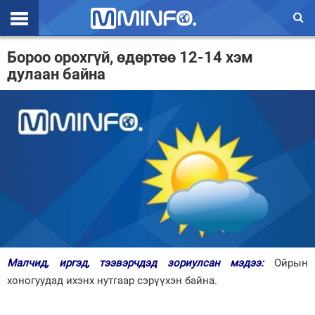
Эхлэл
Бороо орохгүй, өдөртөө 12-14 хэм
дулаан байна
Цаг агаар
Валют ханш
Улс төр
Эдийн засаг
Үзэл бодол
Спорт
Нийгэм
Малчид, иргэд, тээвэрчдэд зориулсан мэдээ:
Ойрын
Дэлхий
хоногуудад ихэнх нутгаар сэрүүхэн байна.
Энтертайнмэнт