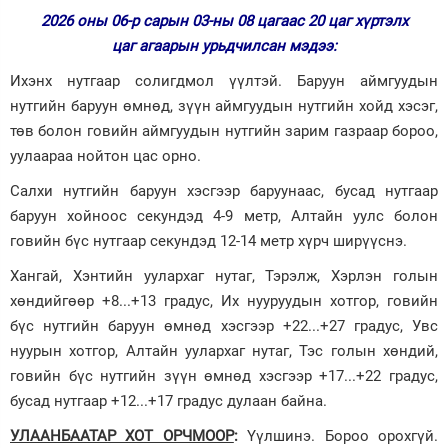
2026 оны 06-р сарын 03-ны 08 цагаас 20 цаг хүртэлх
Зурхай
цаг агаарын урьдчилсан мэдээ:
Ихэнх нутгаар солигдмол үүлтэй. Баруун аймгуудын
нутгийн баруун өмнөд, зүүн аймгуудын нутгийн хойд хэсэг,
төв болон говийн аймгуудын нутгийн зарим газраар бороо,
уулаараа нойтон цас орно.
Салхи нутгийн баруун хэсгээр баруунаас, бусад нутгаар
баруун хойноос секундэд 4-9 метр, Алтайн уулс болон
говийн бүс нутгаар секундэд 12-14 метр хүрч ширүүснэ.
Хангай, Хэнтийн уулархаг нутаг, Тэрэлж, Хэрлэн голын
хөндийгөөр +8...+13 градус, Их нууруудын хотгор, говийн
бүс нутгийн баруун өмнөд хэсгээр +22...+27 градус, Увс
нуурын хотгор, Алтайн уулархаг нутаг, Тэс голын хөндий,
говийн бүс нутгийн зүүн өмнөд хэсгээр +17...+22 градус,
бусад нутгаар +12...+17 градус дулаан байна.
УЛААНБААТАР ХОТ ОРЧМООР
:
Үүлшинэ. Бороо орохгүй.