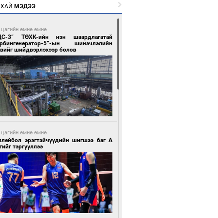
РХАЙ
МЭДЭЭ
 цагийн өмнө өмнө
ЦС-3” ТӨХК-ийн нэн шаардлагатай
урбингенератор-5”-ын шинэчлэлийн
свийг шийдвэрлэхээр болов
 цагийн өмнө өмнө
ллейбол эрэгтэйчүүдийн шигшээ баг А
гийг тэргүүллээ