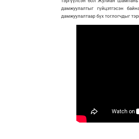
тэргүүлсэн бол Жулиан Шампань 2
дамжуулалтыг гүйцэтгэсэн байн
дамжуулалтаар бүх тоглогчдыг тэр