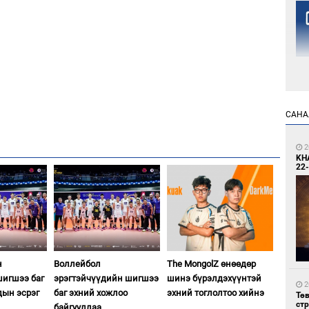
1
САНА
Но
жо
2
KH
22-
1
Со
н
Воллейбол
The MongolZ өнөөдөр
69 
игшээ баг
эрэгтэйчүүдийн шигшээ
шинэ бүрэлдэхүүнтэй
2
дын эсрэг
баг эхний хожлоо
эхний тоглолтоо хийнэ
Тө
ст
байгууллаа