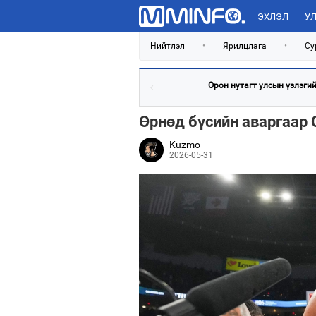
ЭХЛЭЛ
УЛ
Нийтлэл
•
Ярилцлага
•
Су
Орон нутагт улсын үзлэгийн
Өрнөд бүсийн аваргаар 
Kuzmo
2026-05-31