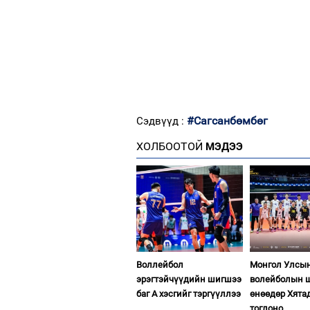
#Сагсанбөмбөг
Сэдвүүд :
ХОЛБООТОЙ
МЭДЭЭ
Воллейбол
Монгол Улсы
эрэгтэйчүүдийн шигшээ
волейболын ш
баг А хэсгийг тэргүүллээ
өнөөдөр Хята
тоглоно