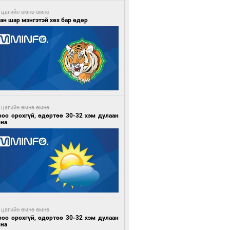
 цагийн өмнө өмнө
ан шар мэнгэтэй хөх бар өдөр
 цагийн өмнө өмнө
роо орохгүй, өдөртөө 30-32 хэм дулаан
йна
 цагийн өмнө өмнө
роо орохгүй, өдөртөө 30-32 хэм дулаан
йна