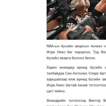
NBA-ын бүсийн аваргын төлөөх т
Иорк Никс баг тодорсон. Тэд Фи
бүсийн аварга болсон билээ.
Харин өнөөдөр өрнөд бүсийн а
талбайдаа Сан Антонио Спөрс баг
харьцаагаар ялж өрнөд бүсийн а
Иорк Никс багтай эхний тоглолтоо
цагт хийнэ.
Өнөөдрийн тоглолтод Виктор В