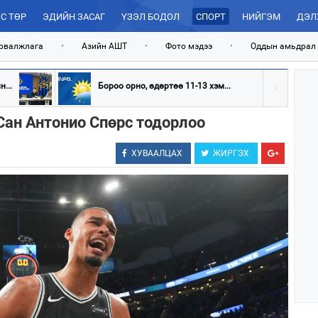
С ТӨР
ЭДИЙН ЗАСАГ
ҮЗЭЛ БОДОЛ
СПОРТ
НИЙГЭМ
ДЭЛ
рвалжлага
•
Азийн АШТ
•
Фото мэдээ
•
Оддын амьдрал
...
Бороо орно, өдөртөө 11-13 хэм...
Сан Антонио Спөрс тодорлоо
ХУВААЛЦАХ
ЖИРГЭХ