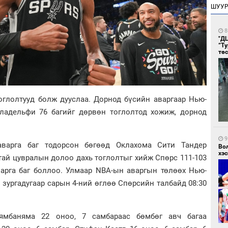
ШУУ
8
"Д
“Т
тө
оглолтууд болж дууслаа. Дорнод бүсийн аваргаар Нью-
ладельфи 76 багийг дөрвөн тоглолтод хожиж, дорнод
9
варга баг тодорсон бөгөөд Оклахома Сити Тандер
Во
хэс
тай цувралын долоо дахь тоглолтыг хийж Спөрс 111-103
варга баг боллоо. Улмаар NBA-ын аваргын төлөөх Нью-
 зургадугаар сарын 4-ний өглөө Спөрсийн талбайд 08:30
ямбаняма 22 оноо, 7 самбараас бөмбөг авч багаа