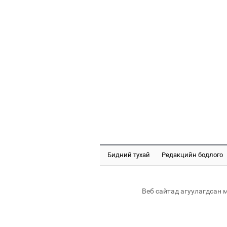
Бидний тухай
Редакцийн бодлого
Веб сайтад агуулагдсан 