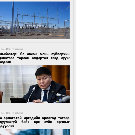
 өдрийн өмнө өмнө
ландын алдарт Boyzone хамтлагийн
шүүн Ronan Keating Монголд анх удаа
улна
026-08-03 өмнө
Нямбаатар: Ял авсан мань луйварчин
дэнэтээс төрсөн алдартан гээд сууж
агдсан
 өдрийн өмнө өмнө
ны эрчим хүчээр гэрэлтдэг үйлдвэр
026-08-03 өмнө
га орлоготой иргэдийн орлогод татвар
гдуулахгүй байх эрх зүйн орчныг
рдүүллээ