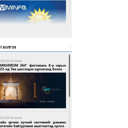
 өдрийн өмнө өмнө
Л
БОЛГОХ
цтой зөрчил гаргасан автобусны
лоочийг ажлаас нь чөлөөлжээ
026-08-04 өмнө
ARKHORUM 360° фестиваль 8-р сарын
23-нд Төв цэнгэлдэх хүрээлэнд болно
 өдрийн өмнө өмнө
гтуугаар тээврийн хэрэгсэл жолоодсон
зөрчил бүртгэгдлээ
026-08-03 өмнө
вийн эрчим хүчний системийг дэмжих
ратегийн байгууламж ашиглалтад орлоо