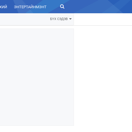
ХИЙ
ЭНТЕРТАЙНМЭНТ
ЗУРХАЙ
БҮХ СЭДЭВ