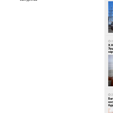
1
Ир
ги
ду
2
Х.
Эр
хар
1
Нар
2
Ба
но
бү