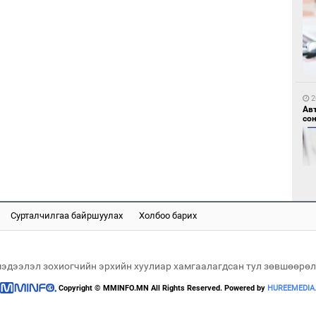
1
Мо
өн
2
Ав
со
1
Өн
ду
ол
Сурталчилгаа байршуулах
Холбоо барих
2
“Ну
мэдээлэл зохиогчийн эрхийн хуулиар хамгаалагдсан тул зөвшөөрөл
Copyright © MMINFO.MN All Rights Reserved. Powered by
HUREEMEDIA