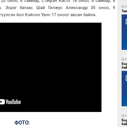
0 оноо, 6 самбар, Стифэн Кастл 16 оноо, 6 самбар, 6
9
а. Эсрэг багаас Шай Гилжус Александр 35 оноо, 9
Тав
гүүлсэн бол Кэйсон Уалс 17 оноог авсан байна.
9
Бо
ба
9
Бо
ФОТО:
ба