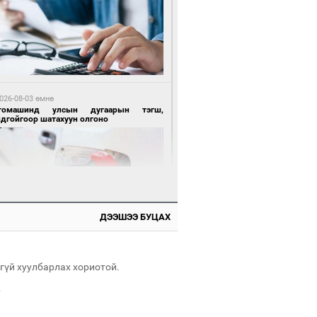
 өдрийн өмнө өмнө
нгол Улсын волейболын шигшээ баг
өөдөр Хятадын эсрэг тоглоно
026-08-03 өмнө
томашинд улсын дугаарын тэгш,
ндгойгоор шатахуун олгоно
 өдрийн өмнө өмнө
өөдөр сондгой тоогоор төгссөн улсын
гаартай автомашинтай иргэдэд шатахуун
гоно
ДЭЭШЭЭ БУЦАХ
026-08-03 өмнө
таг заагдсан” С.Зориг
гүй хуулбарлах хориотой.
.