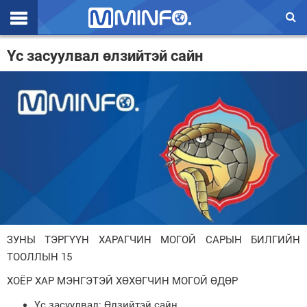
Эхлэл
Үс засуулвал өлзийтэй сайн
Цаг агаар
Валют ханш
Улс төр
Эдийн засаг
Үзэл бодол
Спорт
ЗУНЫ ТЭРГҮҮН ХАРАГЧИН МОГОЙ САРЫН БИЛГИЙН
Нийгэм
ТООЛЛЫН 15
Дэлхий
ХОЁР ХАР МЭНГЭТЭЙ ХӨХӨГЧИН МОГОЙ ӨДӨР
Энтертайнмэнт
Үс засуулвал: Өлзийтэй сайн