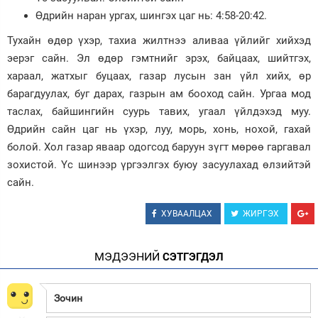
Өдрийн наран ургах, шингэх цаг нь: 4:58-20:42.
Зурхай
Тухайн өдөр үхэр, тахиа жилтнээ аливаа үйлийг хийхэд
эерэг сайн. Эл өдөр гэмтнийг эрэх, байцаах, шийтгэх,
хараал, жатхыг буцаах, газар лусын зан үйл хийх, өр
барагдуулах, буг дарах, газрын ам бооход сайн. Ургаа мод
таслах, байшингийн суурь тавих, угаал үйлдэхэд муу.
Өдрийн сайн цаг нь үхэр, луу, морь, хонь, нохой, гахай
болой. Хол газар яваар одогсод баруун зүгт мөрөө гаргавал
зохистой. Үс шинээр үргээлгэх буюу засуулахад өлзийтэй
сайн.
ХУВААЛЦАХ
ЖИРГЭХ
МЭДЭЭНИЙ
СЭТГЭГДЭЛ