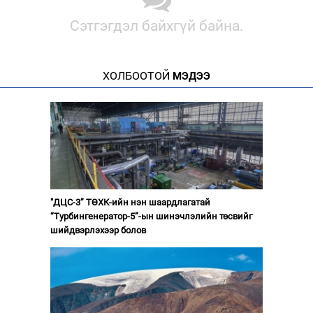
Сэтгэгдэл байхгүй байна.
ХОЛБООТОЙ
МЭДЭЭ
"ДЦС-3” ТӨХК-ийн нэн шаардлагатай
“Турбингенератор-5”-ын шинэчлэлийн төсвийг
шийдвэрлэхээр болов