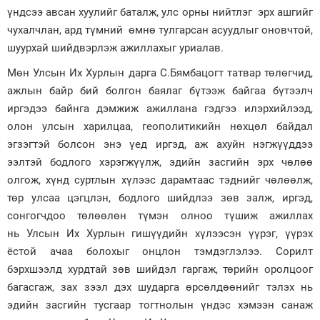
үндсээ авсан хуулийг баталж, улс орны нийтлэг эрх ашгийг
чухалчлан, ард түмний өмнө тулгарсан асуудлыг оновчтой,
шуурхай шийдвэрлэж ажиллахыг уриалав.
Мөн Улсын Их Хурлын дарга С.Бямбацогт татвар төлөгчид,
ажлын байр бий болгон баялаг бүтээж байгаа бүтээлч
иргэдээ байнга дэмжиж ажиллана гэдгээ илэрхийлээд,
олон улсын харилцаа, геополитикийн нөхцөл байдал
эгзэгтэй болсон энэ үед иргэд, аж ахуйн нэгжүүддээ
ээлтэй бодлого хэрэгжүүлж, эдийн засгийн эрх чөлөө
олгож, хүнд суртлын хүлээс дарамтаас тэднийг чөлөөлж,
төр улсаа цэгцлэн, бодлого шийдлээ зөв залж, иргэд,
сонгогчдоо төлөөлөн түмэн олноо түшиж ажиллах
нь Улсын Их Хурлын гишүүдийн хүлээсэн үүрэг, үүрэх
ёстой ачаа болохыг онцлон тэмдэглэлээ. Сорилт
бэрхшээлд хурдтай зөв шийдэл гаргаж, төрийн оролцоог
багасгаж, зах зээл дэх шударга өрсөлдөөнийг тэлэх нь
эдийн засгийн тусгаар тогтнолын үндэс хэмээн санаж