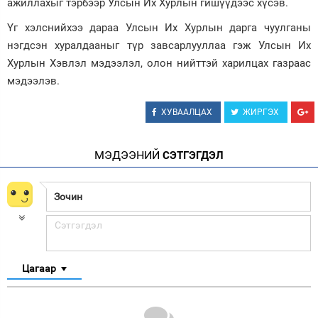
ажиллахыг тэрбээр Улсын Их Хурлын гишүүдээс хүсэв.
Үг хэлснийхээ дараа Улсын Их Хурлын дарга чуулганы
нэгдсэн хуралдааныг түр завсарлууллаа гэж Улсын Их
Хурлын Хэвлэл мэдээлэл, олон нийттэй харилцах газраас
мэдээлэв.
ХУВААЛЦАХ
ЖИРГЭХ
МЭДЭЭНИЙ
СЭТГЭГДЭЛ
Цагаар