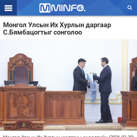
Эхлэл
Монгол Улсын Их Хурлын даргаар
С.Бямбацогтыг сонголоо
Цаг агаар
Валют ханш
Улс төр
Эдийн засаг
Үзэл бодол
Спорт
Нийгэм
Дэлхий
Энтертайнмэнт