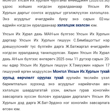
Монгол Улсын Их Хурлын чуулганы өнөөдрийн (2026.03.30)
үдээс хойших нэгдсэн хуралдаанаар Улсын Их
Зурхай
Хурлын даргыг сонгох асуудлыг үргэлжлүүлэн хэлэлцлээ.
Энэ асуудлыг өчигдрийн буюу энэ сарын 02-ны
өдрийн нэгдсэн хуралдаанаар
хэлэлцэж эхэлсэн
юм.
Улсын Их Хурал дахь МАН-ын бүлгээс Улсын Их Хурлын
даргаар Улсын Их Хурлын гишүүн С.Бямбацогтыг нэр
дэвшүүлснийг тус бүлгийн дарга Ж.Батжаргал өчигдрийн
нэгдсэн хуралдаанд танилцуулсан. Харин Улсын Их Хурал
дахь АН-ын бүлгээс өнгөрөгч 2025 оны 11 дүгээр сарын 20-
ны өдөр Улсын Их Хурлын гишүүн Х.Тэмүүжин нарын 17
гишүүний өргөн мэдүүлсэн
Монгол Улсын Их Хурлын тухай
хуульд өөрчлөлт оруулах тухай
хуулийн төслийн үзэл
баримтлалын хүрээнд энэ асуудлыг нарийвчлан авч
хэлэлцэх шаардлагатай үзэн, ажлын гурав хоногийн
завсарлага хүссэн боловч хуралдаан даргалагч Улсын Их
Хурлын дэд дарга Ж.Бат-Эрдэнэ нэг хоногийн завсарлага
өгсөн юм.