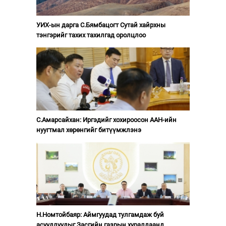
УИХ-ын дарга С.Бямбацогт Сутай хайрхны
тэнгэрийг тахих тахилгад оролцлоо
С.Амарсайхан: Иргэдийг хохироосон ААН-ийн
нуугтмал хөрөнгийг битүүмжлэнэ
Н.Номтойбаяр: Аймгуудад тулгамдаж буй
асуудлуудыг Засгийн газрын хуралдаанд