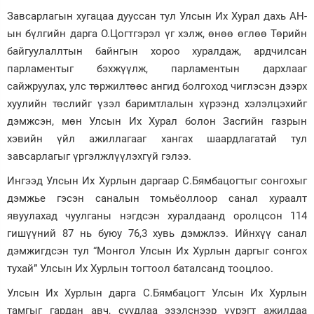
Завсарлагын хугацаа дууссан тул Улсын Их Хурал дахь АН-
ын бүлгийн дарга О.Цогтгэрэл үг хэлж, өнөө өглөө Төрийн
байгуулаллтын байнгын хороо хуралдаж, ардчилсан
парламентыг бэхжүүлж, парламентын дархлааг
сайжруулах, улс төржилтөөс ангид болгоход чиглэсэн дээрх
хуулийн төслийг үзэл баримтлалын хүрээнд хэлэлцэхийг
дэмжсэн, мөн Улсын Их Хурал болон Засгийн газрын
хэвийн үйл ажиллагааг хангах шаардлагатай тул
завсарлагыг үргэлжлүүлэхгүй гэлээ.
Ингээд Улсын Их Хурлын даргаар С.Бямбацогтыг сонгохыг
дэмжье гэсэн саналын томьёоллоор санал хураалт
явуулахад чуулганы нэгдсэн хуралдаанд оролцсон 114
гишүүний 87 нь буюу 76,3 хувь дэмжлээ. Ийнхүү санал
дэмжигдсэн тул “Монгол Улсын Их Хурлын даргыг сонгох
тухай” Улсын Их Хурлын тогтоол баталсанд тооцлоо.
Улсын Их Хурлын дарга С.Бямбацогт Улсын Их Хурлын
тамгыг гардан авч, суудлаа эзэлснээр үүрэгт ажилдаа