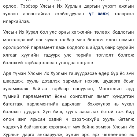
орлоо. Тэрбээр Улсын Их Хурлын даргын үүрэгт ажлын
хүлээн авсантайгаа холбогдуулан
үг хэлж
, талархал
илэрхийлэв.
Улсын Их Хурал бол улс орны хөгжлийн төлөөх бодлогын
мэтгэлцээний нэг чухал талбар мөн боловч олон намын
оролцоотой парламент дахь бодлого шийдэл, байр суурийн
ялгааг хуулийн гадуурх улс төрийн тоглолт болгож
болохгүй тэрбээр хэлсэн үгэндээ онцлов.
Ард түмэн Улсын Их Хурлын гишүүдээсээ өдөр бүр ёс зүй
шаардаж, хууль дээдлэх зарчмыг нэхэж, шударга ёсыг
хүсэмжилж байгаа тэрбээр сануулан, Монголын ард
түмний парламентат ёсны сонголтыг ямагт хүндэтгэн
бататгаж, парламентийн дархлааг бэхжүүлэх нь чухал
болохыг дурдав. Хүн биш, хууль засаглах ёстой гэж бид
олон жил ярьсан хэдий ч хэрэгжихүйц хууль баталж
чадахгүй байгаагаас хэрэгжилт муу байна хэмээн Улсын Их
Хурлын дарга анхааруулж, хүний эрх, эрх чөлөөнөөс эх