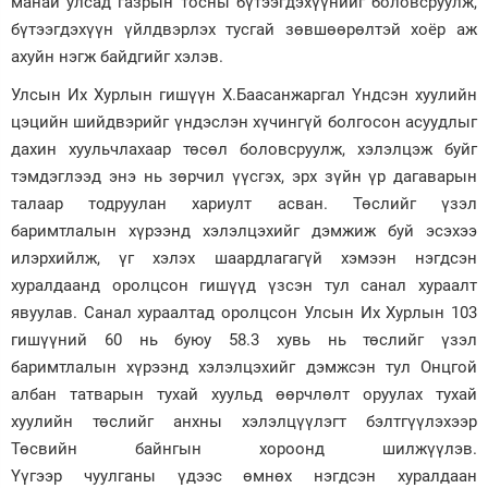
манай улсад газрын тосны бүтээгдэхүүнийг боловсруулж,
бүтээгдэхүүн үйлдвэрлэх тусгай зөвшөөрөлтэй хоёр аж
ахуйн нэгж байдгийг хэлэв.
Улсын Их Хурлын гишүүн Х.Баасанжаргал Үндсэн хуулийн
цэцийн шийдвэрийг үндэслэн хүчингүй болгосон асуудлыг
дахин хуульчлахаар төсөл боловсруулж, хэлэлцэж буйг
тэмдэглээд энэ нь зөрчил үүсгэх, эрх зүйн үр дагаварын
талаар тодруулан хариулт асван. Төслийг үзэл
баримтлалын хүрээнд хэлэлцэхийг дэмжиж буй эсэхээ
илэрхийлж, үг хэлэх шаардлагагүй хэмээн нэгдсэн
хуралдаанд оролцсон гишүүд үзсэн тул санал хураалт
явуулав. Санал хураалтад оролцсон Улсын Их Хурлын 103
гишүүний 60 нь буюу 58.3 хувь нь төслийг үзэл
баримтлалын хүрээнд хэлэлцэхийг дэмжсэн тул Онцгой
албан татварын тухай хуульд өөрчлөлт оруулах тухай
хуулийн төслийг анхны хэлэлцүүлэгт бэлтгүүлэхээр
Төсвийн байнгын хороонд шилжүүлэв.
Үүгээр чуулганы үдээс өмнөх нэгдсэн хуралдаан