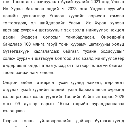
гэв. Төсөл дэх зохицуулалт бүхий хуулийг 2021 онд Улсын
Их Хурал баталсан хэдий ч 2023 онд Үндсэн хуулийн
цэцийн дүгнэлтээр Үндсэн хуулийг зөрчсөн хэмээн
тогтоогдож, эл шийдвэрийг Улсын Их Хурал хүлээн
авснаар хуурамч шатахууныг зах зээлд нийлүүлэх нөхцөл
дахин бүрдсэн болохыг тайлбарласан. Өнөөдрийн
байдлаар 100 мянга гаруй тонн хуурамч шатахууны хольц
бүтээгдэхүүн хадгалагдаж байгааг, тухайн бодисуудыг
хольж хуурамч шатахуун болгоод зах зээлд нийлүүлснээр
өндөр ашиг олдог атлаа улсад огт татвар төлөхгүй байгааг
төсөл санаачлагч хэлсэн.
Онцгой албан татварын тухай хуульд нэмэлт, өөрчлөлт
оруулах тухай хуулийн төслийг үзэл баримтлалын хүрээнд
хэлэлцэх эсэх хэлэлцүүлгийг Төсвийн байнгын хороо 2025
оны 09 дүгээр сарын 16-ны өдрийн хуралдаанаараа
хэлэлцжээ.
Газрын тосны үйлдвэрлэлийн дайвар бүтээгдэхүүнд