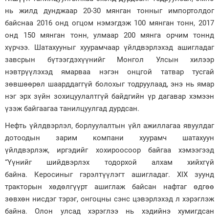
нь жилд дунджаар 20-30 мянган тонныг импортолдог
байснаа 2016 онд огцом нэмэгдэж 100 мянган тонн, 2017
онд 150 мянган тонн, улмаар 200 мянга орчим тоннд
хүрчээ. Шатахууныг хуурамчаар үйлдвэрлэхэд ашигладаг
завсрын бүтээгдэхүүнийг Монгол Улсын хилээр
нэвтрүүлэхэд ямарваа нэгэн онцгой татвар тусгай
зөвшөөрөл шаарддаггүй болохыг тодруулаад, энэ нь ямар
нэг эрх зүйн зохицуулалтгүй байдгийн үр дагавар хэмээн
үзэж байгаагаа танилцуулгад дурдсан.
Нефть үйлдвэрлэл, борлуулалтын үйл ажиллагаа явуулдаг
дотоодын зарим компани хуурамч шатахуун
үйлдвэрлэж, иргэдийг хохироосоор байгаа хэмээгээд
“Үүнийг шийдвэрлэх тодорхой алхам хийхгүй
байна. Керосиныг гэрэлтүүлэгт ашигладаг. XIX зуунд
тракторын хөдөлгүүрт ашиглаж байсан нафтаг өдгөө
зөвхөн нисдэг тэрэг, онгоцны сэнс цэвэрлэхэд л хэрэглэж
байна. Олон улсад хэрэглээ нь хэдийнэ хумигдсан