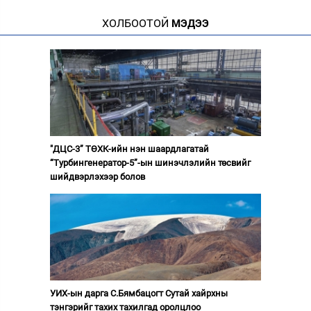
ХОЛБООТОЙ
МЭДЭЭ
"ДЦС-3” ТӨХК-ийн нэн шаардлагатай
“Турбингенератор-5”-ын шинэчлэлийн төсвийг
шийдвэрлэхээр болов
УИХ-ын дарга С.Бямбацогт Сутай хайрхны
тэнгэрийг тахих тахилгад оролцлоо