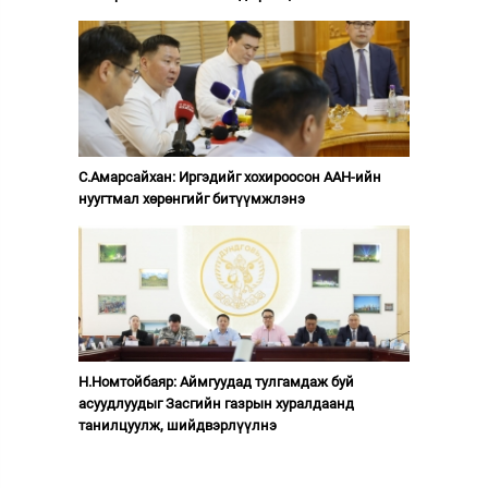
С.Амарсайхан: Иргэдийг хохироосон ААН-ийн
нуугтмал хөрөнгийг битүүмжлэнэ
Н.Номтойбаяр: Аймгуудад тулгамдаж буй
асуудлуудыг Засгийн газрын хуралдаанд
танилцуулж, шийдвэрлүүлнэ