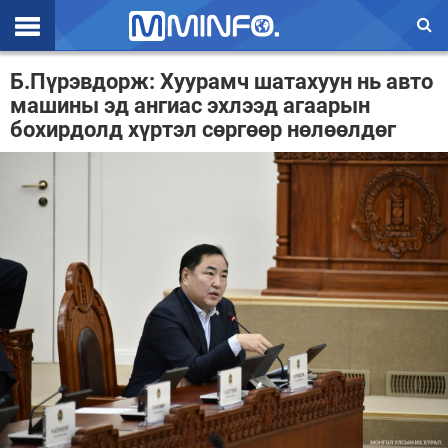
Эхлэл
Б.Пүрэвдорж: Хуурамч шатахуун нь авто
машины эд ангиас эхлээд агаарын
Цаг агаар
бохирдолд хүртэл сөргөөр нөлөөлдөг
Валют ханш
Улс төр
Эдийн засаг
Үзэл бодол
Спорт
Нийгэм
Дэлхий
Энтертайнмэнт