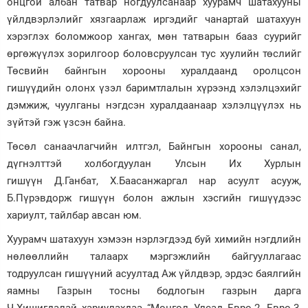
онцгой албан татвар ногдуулсанаар хуурамч шатахууны
үйлдвэрлэлийг хязгаарлаж иргэдийг чанартай шатахуун
хэрэглэх боломжоор хангах, мөн татварын бааз суурийг
өргөжүүлэх зорилгоор боловсруулсан тус хуулийн төслийг
Төсвийн байнгын хорооны хуралдаанд оролцсон
гишүүдийн олонх үзэл баримтлалын хүрээнд хэлэлцэхийг
дэмжиж, чуулганы нэгдсэн хуралдаанаар хэлэлцүүлэх нь
зүйтэй гэж үзсэн байна.
Төсөл санаачлагчийн илтгэл, Байнгын хорооны санал,
дүгнэлттэй холбогдуулан Улсын Их Хурлын
гишүүн Д.Ганбат, Х.Баасанжаргал нар асуулт асууж,
Б.Пүрэвдорж гишүүн болон ажлын хэсгийн гишүүдээс
хариулт, тайлбар авсан юм.
Хуурамч шатахуун хэмээн нэрлэгдээд буй химийн нэгдлийн
нөлөөллийн талаарх мэргэжлийн байгууллагаас
тодруулсан гишүүний асуултад Аж үйлдвэр, эрдэс баялгийн
яамны Газрын тосны бодлогын газрын дарга
Ч.Хишигдалай хариулахдаа “Монгол Улсад Евро-2, Евро-3,