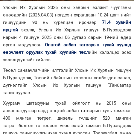
Улсын Их Хурлын 2026 оны хаврын ээлжит чуулганы
Зурхай
өнөөдрийн (2026.04.03) нэгдсэн хуралдаан 10.24 цагт нийт
гишүүдийн 90 нь хүрэлцэн ирснээр
71.4 хувийн
ирцтэй
эхэлж, Улсын Их Хурлын гишүүн Б.Пүрэвдорж
нарын 4 гишүүн 2025 оны 06 дугаар сарын 19-ний өдөр
өргөн мэдүүлсэн
Онцгой албан татварын тухай хуульд
өөрчлөлт оруулах тухай хуулийн төсл
ийн хэлэлцэх эсэх
хэлэлцүүлгийг хийлээ.
Төсөл санаачлагчийн илтгэлийг Улсын Их Хурлын гишүүн
Б.Пүрэвдорж, Төсвийн байнгын хорооны холбогдох санал,
дүгнэлтийг Улсын Их Хурлын гишүүн Г.Ганбаатар
танилцуулав.
Хуурамч шатахууны тухай ойлголт нь 2015 оны
арваннэгдүгээр сард онцгой албан татварын хувь хэмжээг
400 мянган төгрөг, дизель түлшийг 520 мянган
төгрөг болгон тогтоосон үеэс эхтэй хэмээн Б.Пүрэвдорж
гишүүн танилцуулгынхаа эхэнд дурдсан. Тодруулбал, өмнө