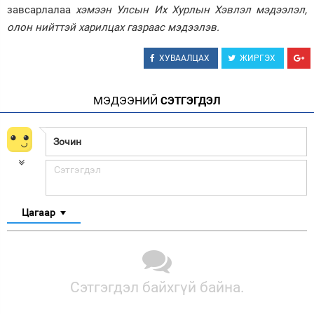
завсарлалаа
хэмээн Улсын Их Хурлын Хэвлэл мэдээлэл,
олон нийттэй харилцах газраас мэдээлэв.
ХУВААЛЦАХ
ЖИРГЭХ
МЭДЭЭНИЙ
СЭТГЭГДЭЛ
Цагаар
Сэтгэгдэл байхгүй байна.