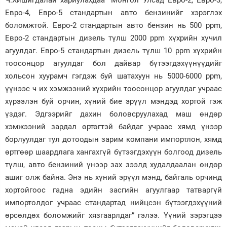
Евро-4, Евро-5 стандартын авто бензинийг хэрэглэх
боломжтой. Евро-2 стандартын авто бензин нь 500 ppm,
Евро-2 стандартын дизель түлш 2000 ppm хүхрийн хүчил
агуулдаг. Евро-5 стандартын дизель түлш 10 ppm хүхрийн
тоосонцор агуулдаг бол дайвар бүтээгдэхүүнүүдийг
хольсон хуурамч гэгдэж буй шатахуун нь 5000-6000 ppm,
үүнээс ч их хэмжээний хүхрийн тоосонцор агуулдаг учраас
хүрээлэн буй орчин, хүний бие эрүүл мэндэд хортой гэж
үздэг. Эдгээрийг дахин боловсруулахад маш өндөр
хэмжээний зардал өртөгтэй байдаг учраас хямд үнээр
борлуулдаг тул дотоодын зарим компани импортлон, хямд
өртгөөр шаардлага хангахгүй бүтээгдэхүүн болгоод дизель
түлш, авто бензиний үнээр зах зээлд худалдаалан өндөр
ашиг олж байна. Энэ нь хүний эрүүл мэнд, байгаль орчинд
хортойгоос гадна эдийн засгийн агуулгаар татваргүй
импортолдог учраас стандартад нийцсэн бүтээгдэхүүний
өрсөлдөх боломжийг хязгаарлдаг” гэлээ. Үүний зэрэгцээ