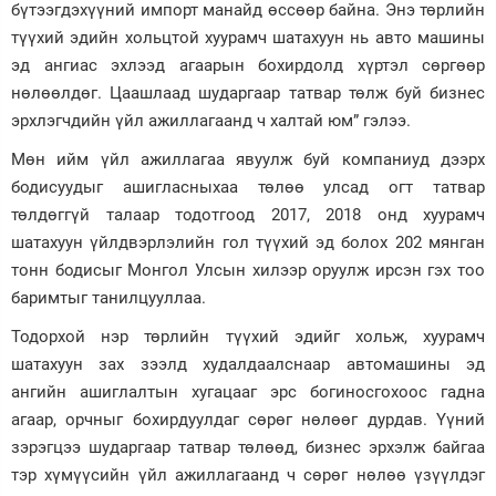
бүтээгдэхүүний импорт манайд өссөөр байна. Энэ төрлийн
түүхий эдийн хольцтой хуурамч шатахуун нь авто машины
эд ангиас эхлээд агаарын бохирдолд хүртэл сөргөөр
нөлөөлдөг. Цаашлаад шударгаар татвар төлж буй бизнес
эрхлэгчдийн үйл ажиллагаанд ч халтай юм” гэлээ.
Мөн ийм үйл ажиллагаа явуулж буй компаниуд дээрх
бодисуудыг ашигласныхаа төлөө улсад огт татвар
төлдөггүй талаар тодотгоод 2017, 2018 онд хуурамч
шатахуун үйлдвэрлэлийн гол түүхий эд болох 202 мянган
тонн бодисыг Монгол Улсын хилээр оруулж ирсэн гэх тоо
баримтыг танилцууллаа.
Тодорхой нэр төрлийн түүхий эдийг хольж, хуурамч
шатахуун зах зээлд худалдаалснаар автомашины эд
ангийн ашиглалтын хугацааг эрс богиносгохоос гадна
агаар, орчныг бохирдуулдаг сөрөг нөлөөг дурдав. Үүний
зэрэгцээ шударгаар татвар төлөөд, бизнес эрхэлж байгаа
тэр хүмүүсийн үйл ажиллагаанд ч сөрөг нөлөө үзүүлдэг