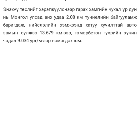
Энэхүү төслийг хэрэгжүүлснээр гарах хамгийн чухал үр дүн
нь Монгол улсад анх удаа 2.08 км туннелийн байгууламж
баригдаж, нийслэлийн хэмжээнд хатуу хучилттай авто
замын сүлжээ 13.679 км-ээр, төмөрбетон гүүрийн хүчин
чадал 9.034 урт/м-ээр нэмэгдэх юм.