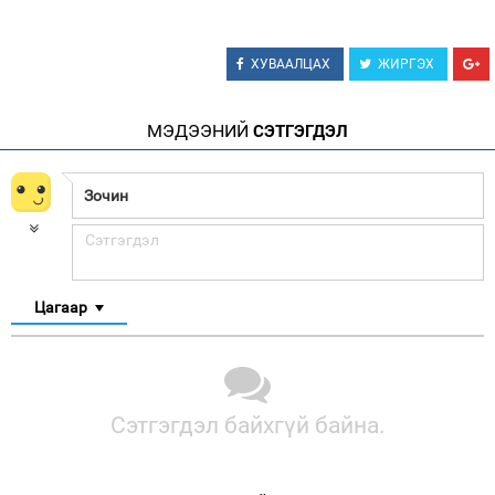
ХУВААЛЦАХ
ЖИРГЭХ
МЭДЭЭНИЙ
СЭТГЭГДЭЛ
Цагаар
Сэтгэгдэл байхгүй байна.