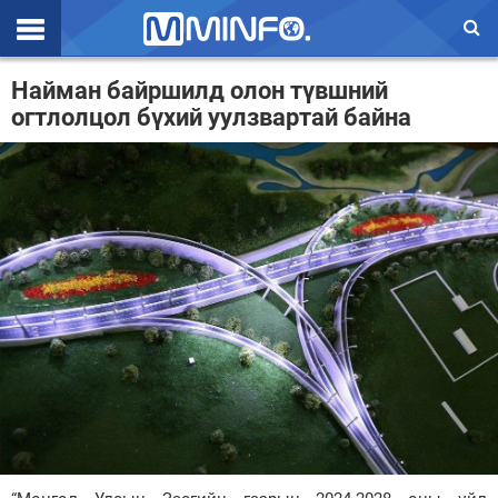
Эхлэл
Найман байршилд олон түвшний
огтлолцол бүхий уулзвартай байна
Цаг агаар
Валют ханш
Улс төр
Эдийн засаг
Үзэл бодол
Спорт
Нийгэм
Дэлхий
Энтертайнмэнт