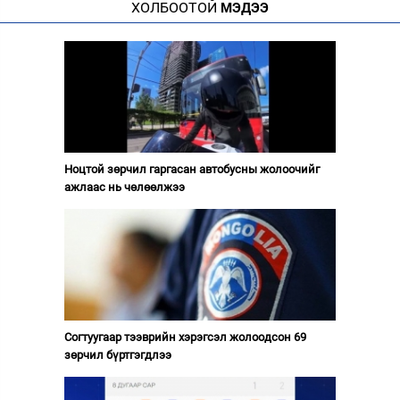
ХОЛБООТОЙ
МЭДЭЭ
Ноцтой зөрчил гаргасан автобусны жолоочийг
ажлаас нь чөлөөлжээ
Согтуугаар тээврийн хэрэгсэл жолоодсон 69
зөрчил бүртгэгдлээ