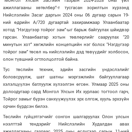
“Монгол Улсын Засгийн газрын 2024-2028 оны үйл
ажиллагааны хөтөлбөр”-т тусгасан зорилтын хүрээнд
Зурхай
Нийслэлийн Засаг даргын 2024 оны 06 дугаар сарын 19-
ний өдрийн А/720 дугаартай захирамжаар Улаанбаатар
хотод “Нэгдүгээр тойрог зам”-ыг барьж байгуулах шйидвэр
гарсан. Улаанбаатар хотын төвлөрлийг сааруулах “20
минутын хот” хөгжлийн концепцийн нэг болох “Нэгдүгээр
тойрог зам” төсөл нь нийслэлийн дэд төвүүдийг холбосон,
олон түвшний огтлолцолтой байна.
Тус төслийн техник, эдийн засгийн үндэслэлийг
боловсруулж, шат шатны мэргэжлийн байгууллагаар
хэлэлцүүлэн батлуулж хүлээлгэн өгсөн. Улмаар 2025 оны
долоодугаар сард Монгол Улсын Их хурлаас тогтоол гарч,
Тойрог замыг бүрэн санхүүжүүлэх эрх олгож, хууль эрхзүйн
орчин бүрдсэн билээ.
Төслийн гүйцэтгэгчийг сонгон шалгаруулах Олон улсын
нээлттэй тендэрийг Нийслэлийн Худалдан авах
ажиллагааны газраас 2025 оны есдүгээр сарын 11-ний