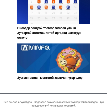
Өнөөдөр сондгой тоогоор төгссөн улсын
дугаартай автомашинтай иргэдэд шатахуун
олгоно
Зургаан цагаан мэнгэтэй харагчин үхэр өдөр
Веб сайтад агуулагдсан мэдээлэл зохиогчийн эрхийн хуулиар хамгаалагдсан тул
зөвшөөрөлгүй хуулбарлах хориотой.