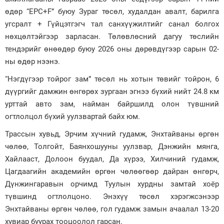
өдөр “EPC+F” буюу Зураг төсөл, худалдан авалт, барилга
угсралт + Гүйцэтгэгч тал санхүүжилтийг санал болгох
нөхцөлтэйгээр зарласан. Төлөвлөсний дагуу төслийн
тендэрийг өнөөдөр буюу 2026 оны дөрөвдүгээр сарын 02-
ны өдөр нээнэ.
“Нэгдүгээр тойрог зам” төсөл нь хотын төвийг тойрон, 6
дүүргийг дамжин өнгөрөх зургаан эгнээ бүхий нийт 24.8 км
урттай авто зам, найман байршилд олон түвшний
огтлолцол бүхий уулзвартай байх юм.
Трассын хувьд, Эрчим хүчний гудамж, Энхтайваны өргөн
чөлөө, Толгойт, Баянхошууны уулзвар, Дэнжийн мянга,
Хайлааст, Долоон буудал, Да хүрээ, Хилчиний гудамж,
Цагдаагийн академийн өргөн чөлөөгөөр дайран өнгөрч,
Дүнжингаравын орчимд Туулын хурдны замтай хоёр
түвшинд огтлолцоно. Энэхүү төсөл хэрэгжсэнээр
Энхтайваны өргөн чөлөө, гол гудамж замын ачаалал 13-20
хувиар буурах тооцоолол гарсан.