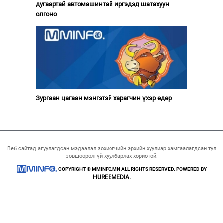
дугаартай автомашинтай иргэдэд шатахуун
олгоно
Зургаан цагаан мэнгэтэй харагчин үхэр өдөр
Веб сайтад агуулагдсан мэдээлэл зохиогчийн эрхийн хуулиар хамгаалагдсан тул
зөвшөөрөлгүй хуулбарлах хориотой.
COPYRIGHT © MMINFO.MN ALL RIGHTS RESERVED. POWERED BY
HUREEMEDIA.