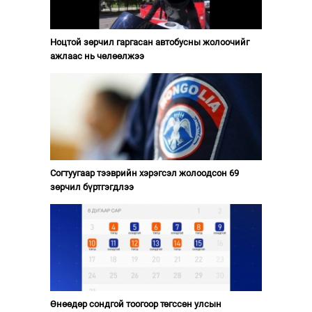
Ноцтой зөрчил гаргасан автобусны жолоочийг
ажлаас нь чөлөөлжээ
Согтуугаар тээврийн хэрэгсэл жолоодсон 69
зөрчил бүртгэгдлээ
Өнөөдөр сондгой тоогоор төгссөн улсын