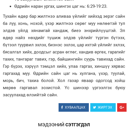
Өдрийн наран ургах, шингэх цаг нь: 6:29-19:23.
Зурхай
Тухайн өдөр бар жилтнээ аливаа үйлийг хийхэд эерэг сайн
ба луу, хонь, нохой, үхэр жилтнээ сөрөг муу нөлөөтэй тул
элдэв үйлд хянамгай хандаж, биеэ энхрийлүүштэй. Эл
өдөр найз нөхдийг түшиж элдэв үйлийг түргэн бүтээх,
бүтээл туурвил эхлэх, бизнэс эхлэх, цар ихтэй үйлийг эхлэх,
бясалгал хийх, доодсыг асран өглөг, хандив өргөх, гарагийг
тахих, тангараг тавих, гэр, байшингийн суурь тавихад сайн.
Гэр бүрэх, хэрүүл тэмцэл хийх, улаа гаргах, хиншүү хярвас
гаргахад муу. Өдрийн сайн цаг нь хулгана, үхэр, туулай,
морь, бич, тахиа болой. Хол газар яваар одогсод хойш
мөрөө гаргавал зохистой. Үс шинээр үргээлгэх буюу
засуулахад өлзийтэй сайн.
ХУВААЛЦАХ
ЖИРГЭХ
МЭДЭЭНИЙ
СЭТГЭГДЭЛ