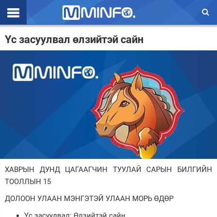
Эхлэл
Үс засуулвал өлзийтэй сайн
Цаг агаар
Валют ханш
Улс төр
Эдийн засаг
Үзэл бодол
Спорт
ХАВРЫН ДУНД ЦАГААГЧИН ТУУЛАЙ САРЫН БИЛГИЙН
Нийгэм
ТООЛЛЫН 15
Дэлхий
ДОЛООН УЛААН МЭНГЭТЭЙ УЛААН МОРЬ ӨДӨР
Энтертайнмэнт
Үс засуулвал: Өлзийтэй сайн