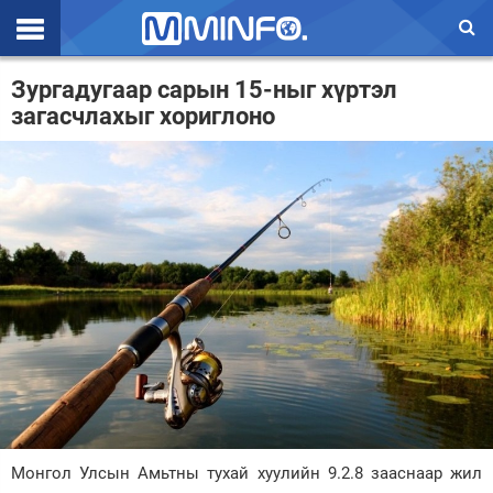
Эхлэл
Зургадугаар сарын 15-ныг хүртэл
загасчлахыг хориглоно
Цаг агаар
Валют ханш
Улс төр
Эдийн засаг
Үзэл бодол
Спорт
Нийгэм
Дэлхий
Монгол Улсын Амьтны тухай хуулийн 9.2.8 зааснаар жил
Энтертайнмэнт