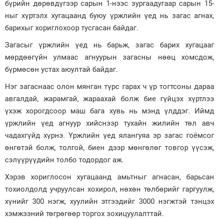
бүрийн дөрөвдүгээр сарын 1-нээс зургаадугаар сарын 15-
ныг хүртэлх хугацаанд буюу үржлийн үед нь загас агнах,
Зурхай
барихыг хориглохоор тусгасан байдаг.
Загасыг үржлийн үед нь барьж, загас барих хугацааг
мөрдөөгүйн улмаас агнуурын загасны нөөц хомсдож,
бүрмөсөн устах аюултай байдаг.
Нэг загаснаас олон мянган түрс гарах ч үр тогтсоны дараа
авгалдай, жарамгай, жараахай болж бие гүйцэх хүртлээ
үхэж хорогдсоор маш бага хувь нь мэнд үлддэг. Иймд
үржлийн үед агнуур хийснээр тухайн жилийн төл авч
чадахгүйд хүрнэ. Үржлийн үед ялангуяа эр загас гоёмсог
өнгөтэй болж, толгой, биен дээр мөнгөлөг товгор үүсэж,
сэлүүрүүдийн толбо тодордог аж.
Хэрэв хориглосон хугацаанд амьтныг агнасан, барьсан
тохиолдолд учруулсан хохирол, нөхөн төлбөрийг гаргуулж,
хүнийг 300 нэгж, хуулийн этгээдийг 3000 нэгжтэй тэнцэх
хэмжээний төгрөгөөр торгох зохицуулалттай.