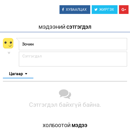
ХУВААЛЦАХ
ЖИРГЭХ
МЭДЭЭНИЙ
СЭТГЭГДЭЛ
Цагаар
Сэтгэгдэл байхгүй байна.
ХОЛБООТОЙ
МЭДЭЭ