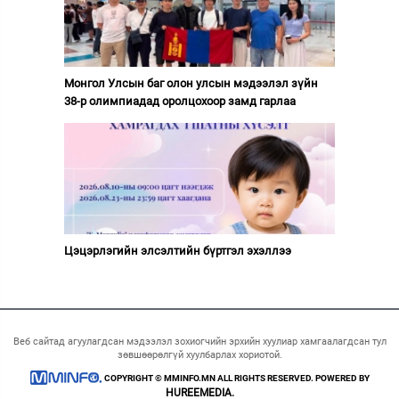
Монгол Улсын баг олон улсын мэдээлэл зүйн
38-р олимпиадад оролцохоор замд гарлаа
Цэцэрлэгийн элсэлтийн бүртгэл эхэллээ
Веб сайтад агуулагдсан мэдээлэл зохиогчийн эрхийн хуулиар хамгаалагдсан тул
зөвшөөрөлгүй хуулбарлах хориотой.
COPYRIGHT © MMINFO.MN ALL RIGHTS RESERVED. POWERED BY
HUREEMEDIA.