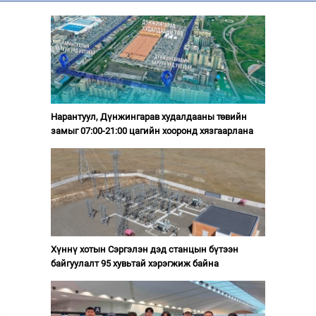
Нарантуул, Дүнжингарав худалдааны төвийн
замыг 07:00-21:00 цагийн хооронд хязгаарлана
Хүннү хотын Сэргэлэн дэд станцын бүтээн
байгуулалт 95 хувьтай хэрэгжиж байна