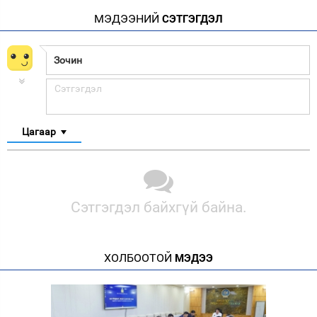
МЭДЭЭНИЙ
СЭТГЭГДЭЛ
Цагаар
Сэтгэгдэл байхгүй байна.
ХОЛБООТОЙ
МЭДЭЭ