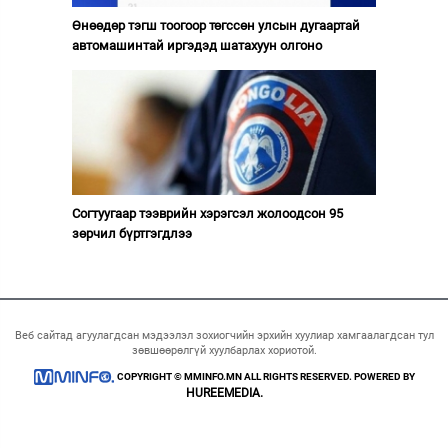
Өнөөдөр тэгш тоогоор төгссөн улсын дугаартай
автомашинтай иргэдэд шатахуун олгоно
Согтуугаар тээврийн хэрэгсэл жолоодсон 95
зөрчил бүртгэгдлээ
Веб сайтад агуулагдсан мэдээлэл зохиогчийн эрхийн хуулиар хамгаалагдсан тул
зөвшөөрөлгүй хуулбарлах хориотой.
COPYRIGHT © MMINFO.MN ALL RIGHTS RESERVED. POWERED BY
HUREEMEDIA.