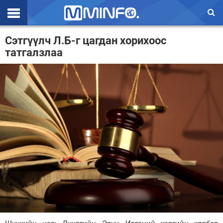
Эхлэл
Сэтгүүлч Л.Б-г цагдан хорихоос
татгалзлаа
Цаг агаар
Валют ханш
Улс төр
Эдийн засаг
Үзэл бодол
Спорт
Нийгэм
Дэлхий
Энтертайнмэнт