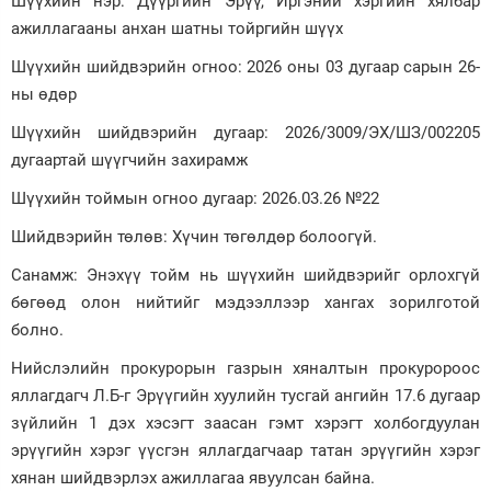
Шүүхийн нэр: Дүүргийн Эрүү, Иргэний хэргийн хялбар
ажиллагааны анхан шатны тойргийн шүүх
Зурхай
Шүүхийн шийдвэрийн огноо: 2026 оны 03 дугаар сарын 26-
ны өдөр
Шүүхийн шийдвэрийн дугаар: 2026/3009/ЭХ/ШЗ/002205
дугаартай шүүгчийн захирамж
Шүүхийн тоймын огноо дугаар: 2026.03.26 №22
Шийдвэрийн төлөв: Хүчин төгөлдөр болоогүй.
Санамж: Энэхүү тойм нь шүүхийн шийдвэрийг орлохгүй
бөгөөд олон нийтийг мэдээллээр хангах зорилготой
болно.
Нийслэлийн прокурорын газрын хяналтын прокуророос
яллагдагч Л.Б-г Эрүүгийн хуулийн тусгай ангийн 17.6 дугаар
зүйлийн 1 дэх хэсэгт заасан гэмт хэрэгт холбогдуулан
эрүүгийн хэрэг үүсгэн яллагдагчаар татан эрүүгийн хэрэг
хянан шийдвэрлэх ажиллагаа явуулсан байна.