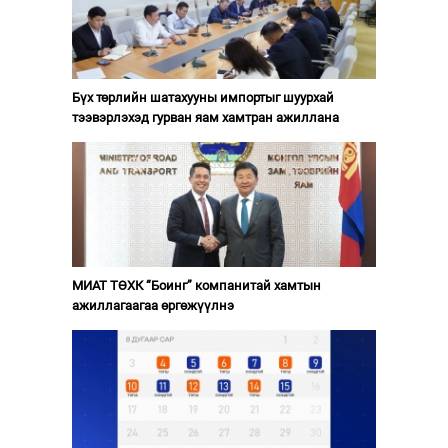
Бүх төрлийн шатахууны импортыг шуурхай
тээвэрлэхэд гурван яам хамтран ажиллана
МИАТ ТӨХК “Боинг” компанитай хамтын
ажиллагаагаа өргөжүүлнэ