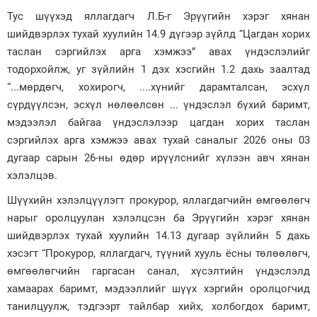
Тус шүүхэд яллагдагч Л.Б-г Эрүүгийн хэрэг хянан
шийдвэрлэх тухай хуулийн 14.9 дүгээр зүйлд “Цагдан хорих
таслан сэргийлэх арга хэмжээ” авах үндэслэлийг
тодорхойлж, уг зүйлийн 1 дэх хэсгийн 1.2 дахь заалтад
“...мөрдөгч, хохирогч, ....хүнийг дарамталсан, эсхүл
сүрдүүлсэн, эсхүл нөлөөлсөн ... үндэслэл бүхий баримт,
мэдээлэл байгаа үндэслэлээр цагдан хорих таслан
сэргийлэх арга хэмжээ авах тухай саналыг 2026 оны 03
дугаар сарын 26-ны өдөр ирүүлснийг хүлээн авч хянан
хэлэлцэв.
Шүүхийн хэлэлцүүлэгт прокурор, яллагдагчийн өмгөөлөгч
нарыг оролцуулан хэлэлцсэн ба Эрүүгийн хэрэг хянан
шийдвэрлэх тухай хуулийн 14.13 дугаар зүйлийн 5 дахь
хэсэгт “Прокурор, яллагдагч, түүний хууль ёсны төлөөлөгч,
өмгөөлөгчийн гаргасан санал, хүсэлтийн үндэслэлд
хамаарах баримт, мэдээллийг шүүх хэргийн оролцогчид
танилцуулж, тэдгээрт тайлбар хийх, холбогдох баримт,