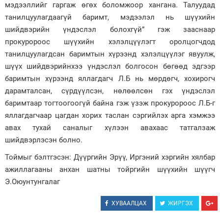
мэдээллийг гаргаж өгөх боломжоор хангана. Талуудад
танилцуулагдаагүй баримт, мэдээлэл нь шүүхийн
шийдвэрийн үндэслэл болохгүй” гэж зааснаар
прокуророос шүүхийн хэлэлцүүлэгт оролцогчдод
танилцуулагдсан баримтын хүрээнд хэлэлцүүлэг явуулж,
шүүх шийдвэрийнхээ үндэслэл болгосон бөгөөд эдгээр
баримтын хүрээнд яллагдагч Л.Б нь мөрдөгч, хохирогч
дарамталсан, сүрдүүлсэн, нөлөөлсөн гэх үндэслэл
баримтаар тогтоогоогүй байна гэж үзэж прокуророос Л.Б-г
яллагдагчаар цагдан хорих таслан сэргийлэх арга хэмжээ
авах тухай саналыг хүлээн авахаас татгалзаж
шийдвэрлэсэн болно.
Тоймыг бэлтгэсэн: Дүүргийн Эрүү, Иргэний хэргийн хялбар
ажиллагааны анхан шатны тойргийн шүүхийн шүүгч
Э.Оюунтунгалаг
ХУВААЛЦАХ
ЖИРГЭХ