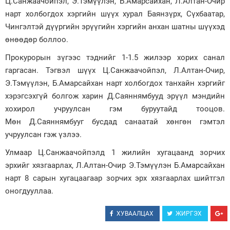
Ц.Санжаачойпэл, Э.Тэмүүлэн, Б.Амарсайхан, Л.Алтан-Очир
нарт холбогдох хэргийн шүүх хурал Баянзүрх, Сүхбаатар,
Зурхай
Чингэлтэй дүүргийн эрүүгийн хэргийн анхан шатны шүүхэд
өнөөдөр боллоо.
Прокурорын зүгээс тэднийг 1-1.5 жилээр хорих санал
гаргасан. Тэгвэл шүүх Ц.Санжаачойпэл, Л.Алтан-Очир,
Э.Тэмүүлэн, Б.Амарсайхан нарт холбогдох танхайн хэргийг
хэрэгсэхгүй болгож харин Д.Саяннямбууд эрүүл мэндийн
хохирол учруулсан гэм буруутайд тооцов.
Мөн Д.Саяннямбууг бусдад санаатай хөнгөн гэмтэл
учруулсан гэж үзлээ.
Улмаар Ц.Санжаачойпэлд 1 жилийн хугацаанд зорчих
эрхийг хязгаарлах, Л.Алтан-Очир Э.Тэмүүлэн Б.Амарсайхан
нарт 8 сарын хугацаагаар зорчих эрх хязгаарлах шийтгэл
оногдууллаа.
ХУВААЛЦАХ
ЖИРГЭХ