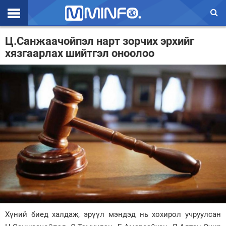
Эхлэл
Ц.Санжаачойпэл нарт зорчих эрхийг
хязгаарлах шийтгэл оноолоо
Цаг агаар
Валют ханш
Улс төр
Эдийн засаг
Үзэл бодол
Спорт
Нийгэм
Дэлхий
Хүний биед халдаж, эрүүл мэндэд нь хохирол учруулсан
Энтертайнмэнт